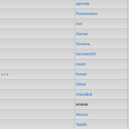
agnostik
Pododendron
Soil
Лэнтри
Полночь
Натали2407
maxpf
Renari
.
6
7
»
Olliver
Алиса$о$
kristimk
AlinaLk
Tata88