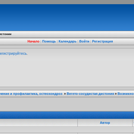
истонии
Начало
|
Помощь
|
Календарь
|
Войти
|
Регистрация
егистрируйтесь
.
ечение и профилактика, остеохондроз
»
Вегето-сосудистая дистония
»
Возникно
Автор