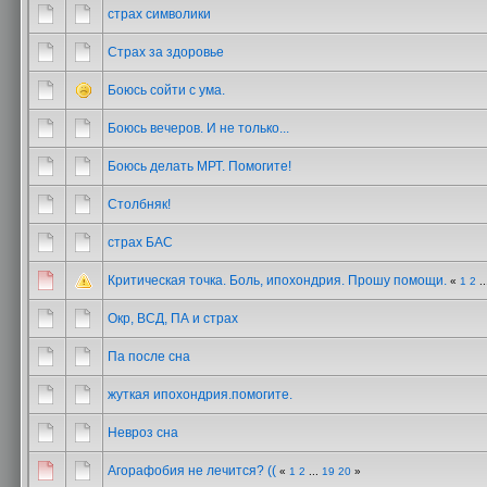
страх символики
Страх за здоровье
Боюсь сойти с ума.
Боюсь вечеров. И не только...
Боюсь делать МРТ. Помогите!
Столбняк!
страх БАС
Критическая точка. Боль, ипохондрия. Прошу помощи.
«
1
2
..
Окр, ВСД, ПА и страх
Па после сна
жуткая ипохондрия.помогите.
Невроз сна
Агорафобия не лечится? ((
«
1
2
...
19
20
»