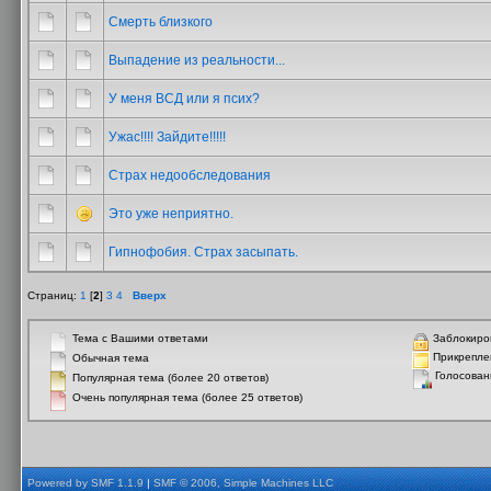
Смерть близкого
Выпадение из реальности...
У меня ВСД или я псих?
Ужас!!!! Зайдите!!!!!
Страх недообследования
Это уже неприятно.
Гипнофобия. Страх засыпать.
Страниц:
1
[
2
]
3
4
Вверх
Тема с Вашими ответами
Заблокиро
Прикрепле
Обычная тема
Голосован
Популярная тема (более 20 ответов)
Очень популярная тема (более 25 ответов)
Powered by SMF 1.1.9
|
SMF © 2006, Simple Machines LLC