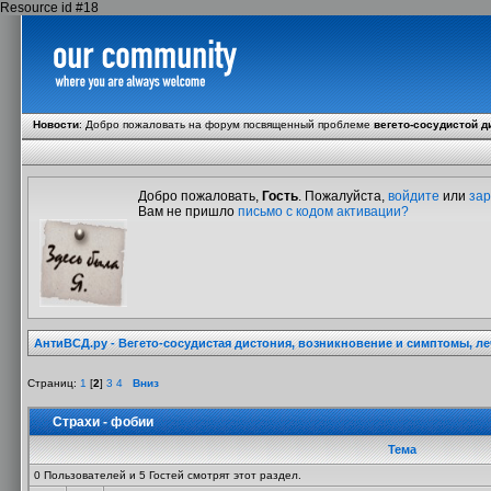
Resource id #18
Новости
:
Добро пожаловать на форум посвященный проблеме
вегето-сосудистой д
Добро пожаловать,
Гость
. Пожалуйста,
войдите
или
зар
Вам не пришло
письмо с кодом активации?
АнтиВСД.ру - Вегето-сосудистая дистония, возникновение и симптомы, л
Страниц:
1
[
2
]
3
4
Вниз
Страхи - фобии
Тема
0 Пользователей и 5 Гостей смотрят этот раздел.