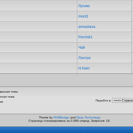
Лусико
mont1
annaslava
Perchik1
Чай
Лэнтри
H.Hain
ванная тема
нная тема
Перейти в
:
ие
Theme by
HVMDesign
and
Dizzy Technology
Страница сгенерирована за 0.066 секунд. Запросов: 19.