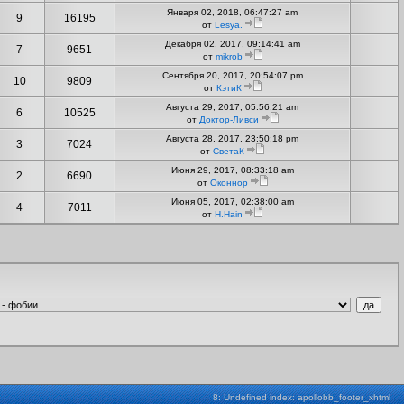
Января 02, 2018, 06:47:27 am
9
16195
от
Lesya.
Декабря 02, 2017, 09:14:41 am
7
9651
от
mikrob
Сентября 20, 2017, 20:54:07 pm
10
9809
от
КэтиК
Августа 29, 2017, 05:56:21 am
6
10525
от
Доктор-Ливси
Августа 28, 2017, 23:50:18 pm
3
7024
от
СветаК
Июня 29, 2017, 08:33:18 am
2
6690
от
Оконнор
Июня 05, 2017, 02:38:00 am
4
7011
от
H.Hain
8: Undefined index: apollobb_footer_xhtml