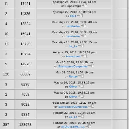
Декабря 25, 2018, 17:44:13 pm
11
17451
от Happiestgirl
Декабря 22, 2018, 18:09:53 pm
2
11336
от
ID24
Сентября 22, 2018, 09:38:49 am
4
13824
от
zaratustra
Сентября 22, 2018, 08:30:33 am
10
16941
от
zaratustra
Сентября 13, 2018, 21:38:15 pm
12
13720
от
La_Le
Августа 15, 2018, 19:53:09 pm
3
10794
от
kosmonavt
Мая 15, 2018, 13:04:39 pm
5
14976
от
ЕкатеринаСмирнова
Мая 03, 2018, 21:58:19 pm
120
68809
от
Renari
Марта 19, 2018, 18:38:17 pm
3
8298
от
Olliver
Марта 04, 2018, 19:33:13 pm
2
7659
от
Olliver
Февраля 15, 2018, 11:22:49 am
3
9028
от
ЕкатеринаСмирнова
Января 22, 2018, 10:44:28 am
3
9884
от
La_Le
Января 21, 2018, 02:46:58 am
387
128973
от
KRÄUTERWEISS