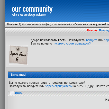
Новости
:
Добро пожаловать на форум посвященный проблеме
вегето-сосудистой д
Начало
|
Помощ
Добро пожаловать,
Гость
. Пожалуйста,
войдите
или
зар
Вам не пришло
письмо с кодом активации?
Внимание!
Вы не можете просматривать профили пользователей.
Пожалуйста, войдите или
зарегистрируйтесь
на АнтиВСД.ру - Вегето-с
Войти
Им