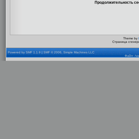
Продолжительность сес
Theme by
Страница сгенери
Powered by SMF 1.1.9
|
SMF © 2006, Simple Machines LLC
Файл: /va