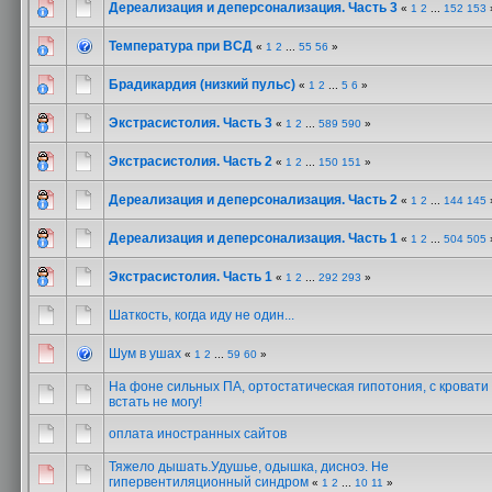
Дереализация и деперсонализация. Часть 3
«
1
2
...
152
153
Температура при ВСД
«
1
2
...
55
56
»
Брадикардия (низкий пульс)
«
1
2
...
5
6
»
Экстрасистолия. Часть 3
«
1
2
...
589
590
»
Экстрасистолия. Часть 2
«
1
2
...
150
151
»
Дереализация и деперсонализация. Часть 2
«
1
2
...
144
145
Дереализация и деперсонализация. Часть 1
«
1
2
...
504
505
Экстрасистолия. Часть 1
«
1
2
...
292
293
»
Шаткость, когда иду не один...
Шум в ушах
«
1
2
...
59
60
»
На фоне сильных ПА, ортостатическая гипотония, с кровати
встать не могу!
оплата иностранных сайтов
Тяжело дышать.Удушье, одышка, дисноэ. Не
гипервентиляционный синдром
«
1
2
...
10
11
»