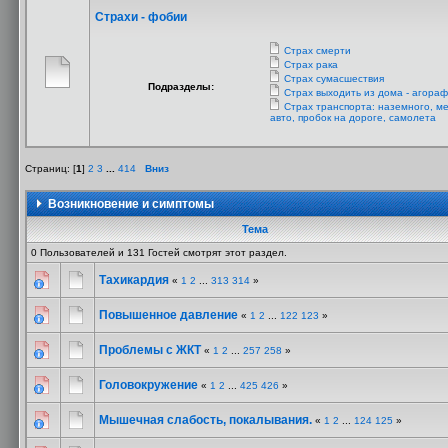
Страхи - фобии
Страх смерти
Страх рака
Страх сумасшествия
Подразделы:
Страх выходить из дома - агора
Страх транспорта: наземного, ме
авто, пробок на дороге, самолета
Страниц: [
1
]
2
3
...
414
Вниз
Возникновение и симптомы
Тема
0 Пользователей и 131 Гостей смотрят этот раздел.
Тахикардия
«
1
2
...
313
314
»
Повышенное давление
«
1
2
...
122
123
»
Проблемы с ЖКТ
«
1
2
...
257
258
»
Головокружение
«
1
2
...
425
426
»
Мышечная слабость, покалывания.
«
1
2
...
124
125
»