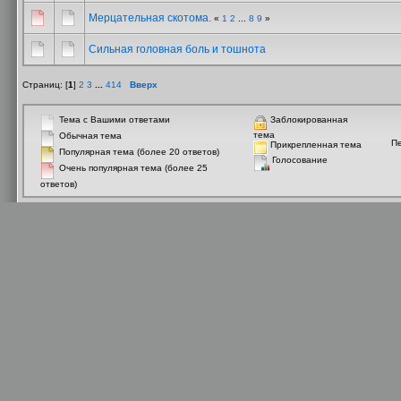
Мерцательная скотома.
«
1
2
...
8
9
»
Сильная головная боль и тошнота
Страниц: [
1
]
2
3
...
414
Вверх
Тема с Вашими ответами
Заблокированная
тема
Обычная тема
П
Прикрепленная тема
Популярная тема (более 20 ответов)
Голосование
Очень популярная тема (более 25
ответов)