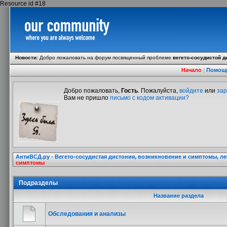
Resource id #18
Новости
:
Добро пожаловать на форум посвященный проблеме
вегето-сосудистой д
Начало
|
Помощ
Добро пожаловать,
Гость
. Пожалуйста,
войдите
или
зар
Вам не пришло
письмо с кодом активации?
АнтиВСД.ру - Вегето-сосудистая дистония, возникновение и симптомы, л
симптомы
Подразделы
Название раздела
Обследования и анализы