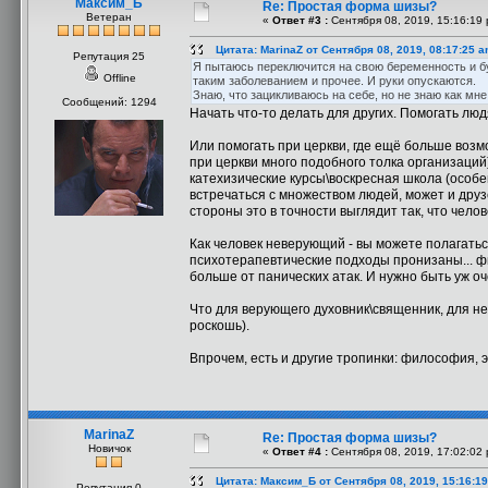
Максим_Б
Re: Простая форма шизы?
Ветеран
«
Ответ #3 :
Сентября 08, 2019, 15:16:19 
Цитата: MarinaZ от Сентября 08, 2019, 08:17:25 
Репутация 25
Я пытаюсь переключится на свою беременность и буд
Offline
таким заболеванием и прочее. И руки опускаются.
Знаю, что зацикливаюсь на себе, но не знаю как мне 
Сообщений: 1294
Начать что-то делать для других. Помогать лю
Или помогать при церкви, где ещё больше возм
при церкви много подобного толка организаций
катехизические курсы\воскресная школа (особен
встречаться с множеством людей, может и друзе
стороны это в точности выглядит так, что челов
Как человек неверующий - вы можете полагатьс
психотерапевтические подходы пронизаны... фи
больше от панических атак. И нужно быть уж 
Что для верующего духовник\священник, для не
роскошь).
Впрочем, есть и другие тропинки: философия, э
MarinaZ
Re: Простая форма шизы?
Новичок
«
Ответ #4 :
Сентября 08, 2019, 17:02:02 
Цитата: Максим_Б от Сентября 08, 2019, 15:16:1
Репутация 0