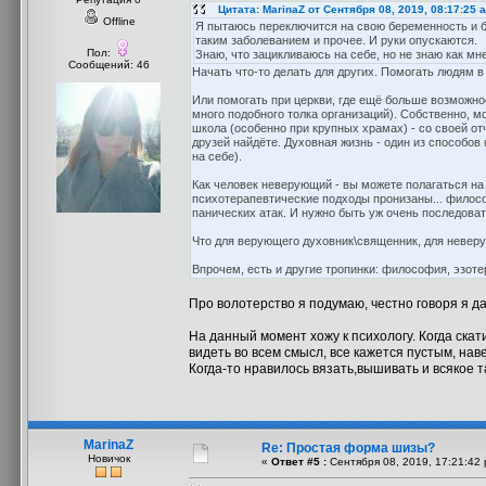
Цитата: MarinaZ от Сентября 08, 2019, 08:17:25 
Offline
Я пытаюсь переключится на свою беременность и бу
таким заболеванием и прочее. И руки опускаются.
Пол:
Знаю, что зацикливаюсь на себе, но не знаю как мне 
Сообщений: 46
Начать что-то делать для других. Помогать людям в
Или помогать при церкви, где ещё больше возможнос
много подобного толка организаций). Собственно, 
школа (особенно при крупных храмах) - со своей от
друзей найдёте. Духовная жизнь - один из способов 
на себе).
Как человек неверующий - вы можете полагаться на
психотерапевтические подходы пронизаны... филосо
панических атак. И нужно быть уж очень последова
Что для верующего духовник\священник, для неверу
Впрочем, есть и другие тропинки: философия, эзоте
Про волотерство я подумаю, честно говоря я да
На данный момент хожу к психологу. Когда скат
видеть во всем смысл, все кажется пустым, нав
Когда-то нравилось вязать,вышивать и всякое т
MarinaZ
Re: Простая форма шизы?
Новичок
«
Ответ #5 :
Сентября 08, 2019, 17:21:42 