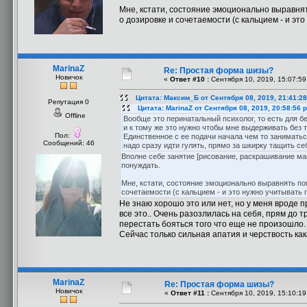
Мне, кстати, состояние эмоционально выравнят
о дозировке и сочетаемости (с кальцием - и эт
MarinaZ
Re: Простая форма шизы?
Новичок
«
Ответ #10 :
Сентября 10, 2019, 15:07:59
Цитата: Максим_Б от Сентября 08, 2019, 21:41:2
Репутация 0
Цитата: MarinaZ от Сентября 08, 2019, 20:58:56 
Offline
Вообще это перинатальный психолог, то есть для б
и к тому же это нужно чтобы мне выдерживать без 
Пол:
Единственное с ее подачи начала чем то заниматьс
Сообщений: 46
надо сразу идти гулять, прямо за шкирку тащить себ
Вполне себе занятие [рисование, раскрашивание ман
понуждать.
Мне, кстати, состояние эмоционально выравнять пом
сочетаемости (с кальцием - и это нужно учитывать 
Не знаю хорошо это или нет, но у меня вроде п
все это.. Очень разозлилась на себя, прям до т
перестать бояться того что еще не произошло.
Сейчас только сильная апатия и черствость ка
MarinaZ
Re: Простая форма шизы?
Новичок
«
Ответ #11 :
Сентября 10, 2019, 15:10:19