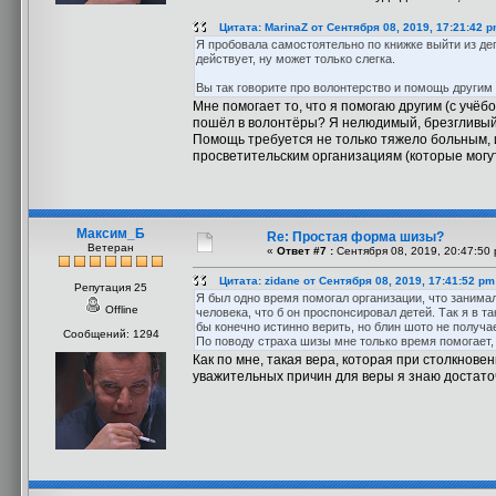
Цитата: MarinaZ от Сентября 08, 2019, 17:21:42 
Я пробовала самостоятельно по книжке выйти из деп
действует, ну может только слегка.
Вы так говорите про волонтерство и помощь другим 
Мне помогает то, что я помогаю другим (с учёб
пошёл в волонтёры? Я нелюдимый, брезгливый
Помощь требуется не только тяжело больным, и
просветительским организациям (которые могу
Максим_Б
Re: Простая форма шизы?
Ветеран
«
Ответ #7 :
Сентября 08, 2019, 20:47:50 
Цитата: zidane от Сентября 08, 2019, 17:41:52 pm
Репутация 25
Я был одно время помогал организации, что занима
Offline
человека, что б он проспонсировал детей. Так я в т
бы конечно истинно верить, но блин шото не получае
Сообщений: 1294
По поводу страха шизы мне только время помогает,
Как по мне, такая вера, которая при столкнов
уважительных причин для веры я знаю достаточ