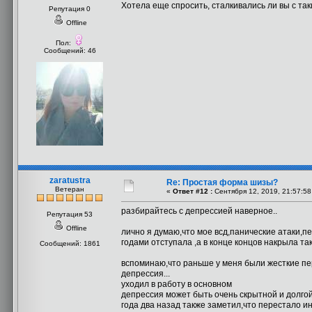
Хотела еще спросить, сталкивались ли вы с та
Репутация 0
Offline
Пол:
Сообщений: 46
zaratustra
Re: Простая форма шизы?
Ветеран
«
Ответ #12 :
Сентября 12, 2019, 21:57:58
разбирайтесь с депрессией наверное..
Репутация 53
Offline
лично я думаю,что мое всд,панические атаки,п
годами отступала ,а в конце концов накрыла так
Сообщений: 1861
вспоминаю,что раньше у меня были жесткие пер
депрессия...
уходил в работу в основном
депрессия может быть очень скрытной и долгой
года два назад также заметил,что перестало и