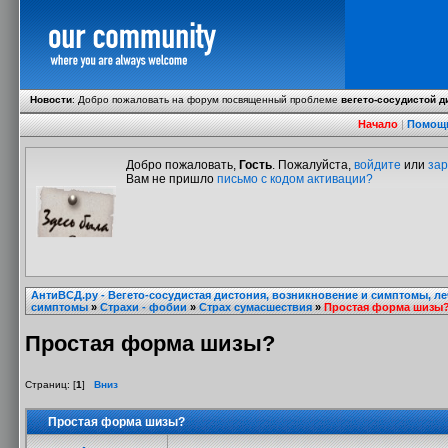
Новости
:
Добро пожаловать на форум посвященный проблеме
вегето-сосудистой д
Начало
|
Помощ
Добро пожаловать,
Гость
. Пожалуйста,
войдите
или
зар
Вам не пришло
письмо с кодом активации?
АнтиВСД.ру - Вегето-сосудистая дистония, возникновение и симптомы, л
симптомы
»
Страхи - фобии
»
Страх сумасшествия
»
Простая форма шизы
Простая форма шизы?
Страниц: [
1
]
Вниз
Простая форма шизы?