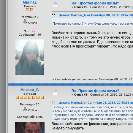
MarinaZ
Re: Простая форма шизы?
Новичок
«
Ответ #8 :
Сентября 08, 2019, 20:58:56 
Цитата: Максим_Б от Сентября 08, 2019, 20:47:5
Репутация 0
Offline
Помогает психолог? Что-нибудь дельного, чем вы м
Пол:
Вообще это перинатальный психолог, то есть 
Сообщений: 46
момент ни от кого, и к тому же это нужно чтоб
людей она мне не давала. Единственное с ее п
плюс если ПА происходят говорит ,что надо сра
«
Последнее редактирование: Сентября 08, 2019, 21:
Максим_Б
Re: Простая форма шизы?
Ветеран
«
Ответ #9 :
Сентября 08, 2019, 21:41:28 
Цитата: MarinaZ от Сентября 08, 2019, 20:58:56 
Репутация 25
Вообще это перинатальный психолог, то есть для бе
Offline
к тому же это нужно чтобы мне выдерживать без таб
Единственное с ее подачи начала чем то заниматьс
Сообщений: 1294
надо сразу идти гулять, прямо за шкирку тащить себ
Вполне себе занятие [рисование, раскрашивани
чему-то понуждать.