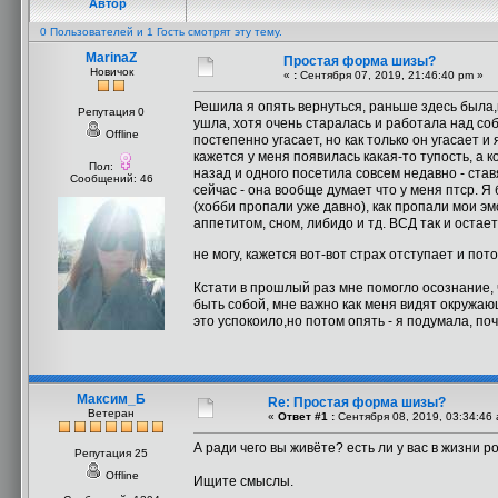
Автор
0 Пользователей и 1 Гость смотрят эту тему.
MarinaZ
Простая форма шизы?
Новичок
«
:
Сентября 07, 2019, 21:46:40 pm »
Решила я опять вернуться, раньше здесь была,
Репутация 0
ушла, хотя очень старалась и работала над со
Offline
постепенно угасает, но как только он угасает и
кажется у меня появилась какая-то тупость, а 
Пол:
назад и одного посетила совсем недавно - став
Сообщений: 46
сейчас - она вообще думает что у меня птср. Я
(хобби пропали уже давно), как пропали мои эмо
аппетитом, сном, либидо и тд. ВСД так и остает
не могу, кажется вот-вот страх отступает и пот
Кстати в прошлый раз мне помогло осознание, ч
быть собой, мне важно как меня видят окружающ
это успокоило,но потом опять - я подумала, по
Максим_Б
Re: Простая форма шизы?
Ветеран
«
Ответ #1 :
Сентября 08, 2019, 03:34:46 
А ради чего вы живёте? есть ли у вас в жизни 
Репутация 25
Offline
Ищите смыслы.