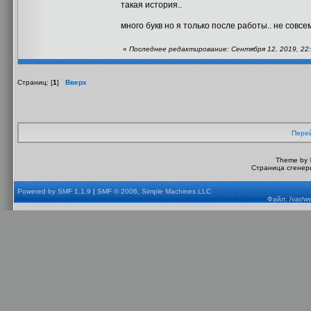
такая история..
много букв но я только после работы.. не совсем
«
Последнее редактирование: Сентября 12, 2019, 22:0
Страниц: [
1
]
Вверх
Перей
Theme by
Страница сгенери
Powered by SMF 1.1.9
|
SMF © 2006, Simple Machines LLC
Файл: /var/w