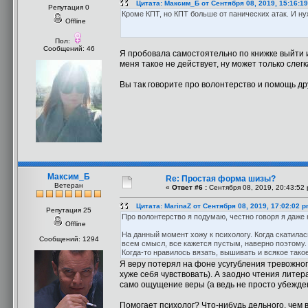
Цитата: Максим_Б от Сентября 08, 2019, 15:16:1
Репутация 0
Кроме КПТ, но КПТ больше от панических атак. И н
Offline
Пол:
Сообщений: 46
Я пробовала самостоятельно по книжке выйти и
меня такое не действует, ну может только слегк
Вы так говорите про волонтерство и помощь др
Максим_Б
Re: Простая форма шизы?
Ветеран
«
Ответ #6 :
Сентября 08, 2019, 20:43:52 
Цитата: MarinaZ от Сентября 08, 2019, 17:02:02 
Репутация 25
Про волонтерство я подумаю, честно говоря я даже н
Offline
На данный момент хожу к психологу. Когда скатилас
Сообщений: 1294
всем смысл, все кажется пустым, наверно поэтому.
Когда-то нравилось вязать, вышивать и всякое тако
Я веру потерял на фоне усугубления тревожног
хуже себя чувствовать). А заодно чтения лите
само ощущение веры (а ведь не просто убежден
Помогает психолог? Что-нибудь дельного, чем 