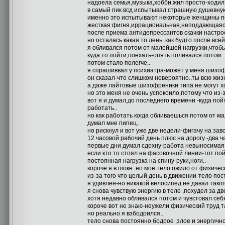
надоела семья,музыка,хобби,жил просто-ходил 
в самый пик всд испытывал страшную душевную
именно это испытывают некоторые женщины по
жесткая фигня,иррациональная,неподдающаяся
после приема антидепрессантов скачки настро
но осталась какая то лень..как будто после все
я обливался потом от малейшей нагрузки,чтобы
куда то пойти,поехать-опять поливался потом .
потом стало полегче..
я спрашиввал у психиатра-может у меня шизофр
он сказал-что слишком невероятно..ты всю жизн
а даже лайтовые шизофреники типа не могут х
но это меня не очень успокоило,потому что из-з
вот я и думал,до последнего времени -куда по
работать..
но как работать когда обливаешься потом от ма
думал мне пипец..
но рискнул и вот уже две недели-фигачу на зав
12 часовой рабочий день плюс на дорогу -два ча
первые дни думал сдохну-работа невыносимая,
если кто то стоял на фасовочной линии-тот пой
постоянная нагрузка на спину-руки,ноги..
короче я в шоке..но мое тело ожило от физическ
из-за того что целый день в движении-тело пос
я удивлен-но никакой велосипед не давал таког
я снова чувствую энергию в теле ,похудел за дв
хотя недавно обливался потом и чувстовал себя
короче вот не знаю-неужели физический труд та
но реально я взбодрился..
тело снова постоянно бодрое ,злое и энергично