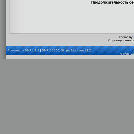
Продолжительность сес
Theme by
Страница сгенери
Powered by SMF 1.1.9
|
SMF © 2006, Simple Machines LLC
Файл: /va