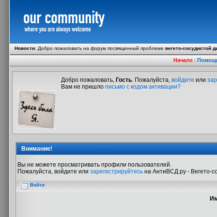
Новости
:
Добро пожаловать на форум посвященный проблеме
вегето-сосудистой д
Начало
|
Помощ
Добро пожаловать,
Гость
. Пожалуйста,
войдите
или
зар
Вам не пришло
письмо с кодом активации?
Внимание!
Вы не можете просматривать профили пользователей.
Пожалуйста, войдите или
зарегистрируйтесь
на АнтиВСД.ру - Вегето-с
Войти
Им