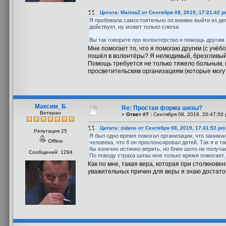
Цитата: MarinaZ от Сентября 08, 2019, 17:21:42 
Я пробовала самостоятельно по книжке выйти из деп
действует, ну может только слегка.
Вы так говорите про волонтерство и помощь другим 
Мне помогает то, что я помогаю другим (с учёб
пошёл в волонтёры? Я нелюдимый, брезгливый
Помощь требуется не только тяжело больным, и
просветительским организациям (которые могу
Максим_Б
Re: Простая форма шизы?
Ветеран
«
Ответ #7 :
Сентября 08, 2019, 20:47:50 
Цитата: zidane от Сентября 08, 2019, 17:41:52 pm
Репутация 25
Я был одно время помогал организации, что занима
Offline
человека, что б он проспонсировал детей. Так я в т
бы конечно истинно верить, но блин шото не получае
Сообщений: 1294
По поводу страха шизы мне только время помогает,
Как по мне, такая вера, которая при столкнов
уважительных причин для веры я знаю достаточ