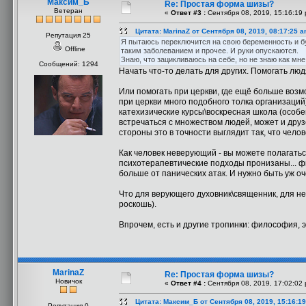
Максим_Б
Re: Простая форма шизы?
Ветеран
«
Ответ #3 :
Сентября 08, 2019, 15:16:19 
Цитата: MarinaZ от Сентября 08, 2019, 08:17:25 
Репутация 25
Я пытаюсь переключится на свою беременность и буд
Offline
таким заболеванием и прочее. И руки опускаются.
Знаю, что зацикливаюсь на себе, но не знаю как мне 
Сообщений: 1294
Начать что-то делать для других. Помогать лю
Или помогать при церкви, где ещё больше возм
при церкви много подобного толка организаций
катехизические курсы\воскресная школа (особен
встречаться с множеством людей, может и друзе
стороны это в точности выглядит так, что челов
Как человек неверующий - вы можете полагатьс
психотерапевтические подходы пронизаны... фи
больше от панических атак. И нужно быть уж 
Что для верующего духовник\священник, для не
роскошь).
Впрочем, есть и другие тропинки: философия, э
MarinaZ
Re: Простая форма шизы?
Новичок
«
Ответ #4 :
Сентября 08, 2019, 17:02:02 
Цитата: Максим_Б от Сентября 08, 2019, 15:16:1
Репутация 0