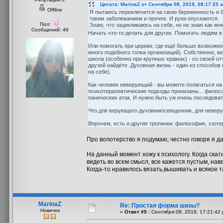
Цитата: MarinaZ от Сентября 08, 2019, 08:17:25 
Offline
Я пытаюсь переключится на свою беременность и бу
таким заболеванием и прочее. И руки опускаются.
Пол:
Знаю, что зацикливаюсь на себе, но не знаю как мне 
Сообщений: 46
Начать что-то делать для других. Помогать людям в
Или помогать при церкви, где ещё больше возможнос
много подобного толка организаций). Собственно, 
школа (особенно при крупных храмах) - со своей от
друзей найдёте. Духовная жизнь - один из способов 
на себе).
Как человек неверующий - вы можете полагаться на
психотерапевтические подходы пронизаны... филосо
панических атак. И нужно быть уж очень последова
Что для верующего духовник\священник, для неверу
Впрочем, есть и другие тропинки: философия, эзоте
Про волотерство я подумаю, честно говоря я да
На данный момент хожу к психологу. Когда скат
видеть во всем смысл, все кажется пустым, нав
Когда-то нравилось вязать,вышивать и всякое т
MarinaZ
Re: Простая форма шизы?
Новичок
«
Ответ #5 :
Сентября 08, 2019, 17:21:42 