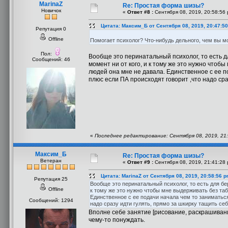
MarinaZ
Re: Простая форма шизы?
Новичок
«
Ответ #8 :
Сентября 08, 2019, 20:58:56 
Цитата: Максим_Б от Сентября 08, 2019, 20:47:5
Репутация 0
Offline
Помогает психолог? Что-нибудь дельного, чем вы м
Пол:
Вообще это перинатальный психолог, то есть 
Сообщений: 46
момент ни от кого, и к тому же это нужно чтоб
людей она мне не давала. Единственное с ее п
плюс если ПА происходят говорит ,что надо сра
«
Последнее редактирование: Сентября 08, 2019, 21:
Максим_Б
Re: Простая форма шизы?
Ветеран
«
Ответ #9 :
Сентября 08, 2019, 21:41:28 
Цитата: MarinaZ от Сентября 08, 2019, 20:58:56 
Репутация 25
Вообще это перинатальный психолог, то есть для бе
Offline
к тому же это нужно чтобы мне выдерживать без таб
Единственное с ее подачи начала чем то заниматьс
Сообщений: 1294
надо сразу идти гулять, прямо за шкирку тащить себ
Вполне себе занятие [рисование, раскрашивани
чему-то понуждать.