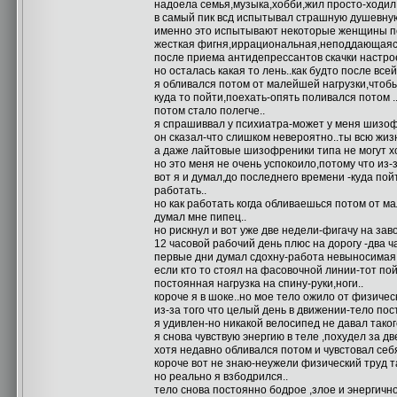
надоела семья,музыка,хобби,жил просто-ходил 
в самый пик всд испытывал страшную душевную
именно это испытывают некоторые женщины по
жесткая фигня,иррациональная,неподдающаяся
после приема антидепрессантов скачки настро
но осталась какая то лень..как будто после все
я обливался потом от малейшей нагрузки,чтобы
куда то пойти,поехать-опять поливался потом .
потом стало полегче..
я спрашиввал у психиатра-может у меня шизофр
он сказал-что слишком невероятно..ты всю жизн
а даже лайтовые шизофреники типа не могут х
но это меня не очень успокоило,потому что из-з
вот я и думал,до последнего времени -куда по
работать..
но как работать когда обливаешься потом от ма
думал мне пипец..
но рискнул и вот уже две недели-фигачу на зав
12 часовой рабочий день плюс на дорогу -два ча
первые дни думал сдохну-работа невыносимая,
если кто то стоял на фасовочной линии-тот пой
постоянная нагрузка на спину-руки,ноги..
короче я в шоке..но мое тело ожило от физическ
из-за того что целый день в движении-тело пос
я удивлен-но никакой велосипед не давал таког
я снова чувствую энергию в теле ,похудел за дв
хотя недавно обливался потом и чувстовал себя
короче вот не знаю-неужели физический труд та
но реально я взбодрился..
тело снова постоянно бодрое ,злое и энергично