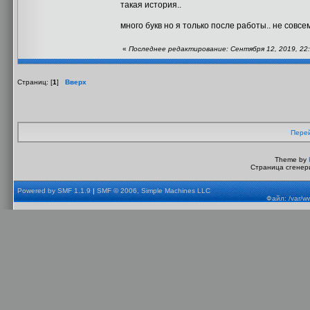
такая история..
много букв но я только после работы.. не совсем
«
Последнее редактирование: Сентября 12, 2019, 22:0
Страниц: [
1
]
Вверх
Перей
Theme by
Страница сгенери
Powered by SMF 1.1.9
|
SMF © 2006, Simple Machines LLC
Файл: /var/w