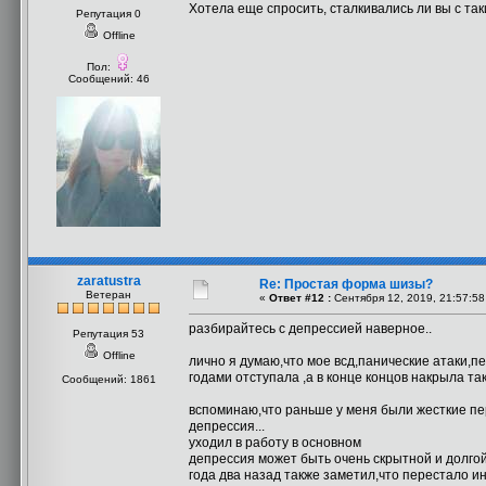
Хотела еще спросить, сталкивались ли вы с та
Репутация 0
Offline
Пол:
Сообщений: 46
zaratustra
Re: Простая форма шизы?
Ветеран
«
Ответ #12 :
Сентября 12, 2019, 21:57:58
разбирайтесь с депрессией наверное..
Репутация 53
Offline
лично я думаю,что мое всд,панические атаки,п
годами отступала ,а в конце концов накрыла так
Сообщений: 1861
вспоминаю,что раньше у меня были жесткие пер
депрессия...
уходил в работу в основном
депрессия может быть очень скрытной и долгой
года два назад также заметил,что перестало и