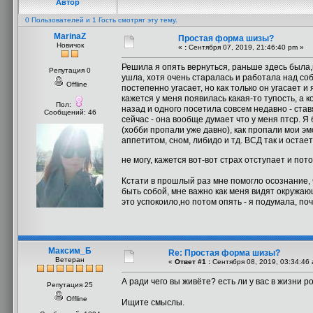
Автор
0 Пользователей и 1 Гость смотрят эту тему.
MarinaZ
Простая форма шизы?
Новичок
«
:
Сентября 07, 2019, 21:46:40 pm »
Решила я опять вернуться, раньше здесь была,
Репутация 0
ушла, хотя очень старалась и работала над со
Offline
постепенно угасает, но как только он угасает и
кажется у меня появилась какая-то тупость, а 
Пол:
назад и одного посетила совсем недавно - став
Сообщений: 46
сейчас - она вообще думает что у меня птср. Я
(хобби пропали уже давно), как пропали мои эмо
аппетитом, сном, либидо и тд. ВСД так и остает
не могу, кажется вот-вот страх отступает и пот
Кстати в прошлый раз мне помогло осознание, ч
быть собой, мне важно как меня видят окружающ
это успокоило,но потом опять - я подумала, по
Максим_Б
Re: Простая форма шизы?
Ветеран
«
Ответ #1 :
Сентября 08, 2019, 03:34:46 
А ради чего вы живёте? есть ли у вас в жизни 
Репутация 25
Offline
Ищите смыслы.