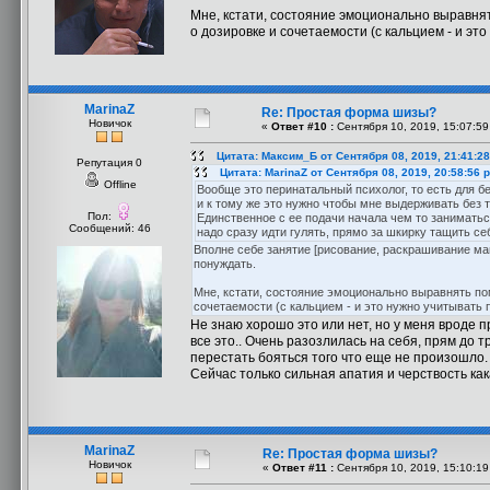
Мне, кстати, состояние эмоционально выравнят
о дозировке и сочетаемости (с кальцием - и эт
MarinaZ
Re: Простая форма шизы?
Новичок
«
Ответ #10 :
Сентября 10, 2019, 15:07:59
Цитата: Максим_Б от Сентября 08, 2019, 21:41:2
Репутация 0
Цитата: MarinaZ от Сентября 08, 2019, 20:58:56 
Offline
Вообще это перинатальный психолог, то есть для б
и к тому же это нужно чтобы мне выдерживать без 
Пол:
Единственное с ее подачи начала чем то заниматьс
Сообщений: 46
надо сразу идти гулять, прямо за шкирку тащить себ
Вполне себе занятие [рисование, раскрашивание ман
понуждать.
Мне, кстати, состояние эмоционально выравнять пом
сочетаемости (с кальцием - и это нужно учитывать 
Не знаю хорошо это или нет, но у меня вроде п
все это.. Очень разозлилась на себя, прям до т
перестать бояться того что еще не произошло.
Сейчас только сильная апатия и черствость ка
MarinaZ
Re: Простая форма шизы?
Новичок
«
Ответ #11 :
Сентября 10, 2019, 15:10:19