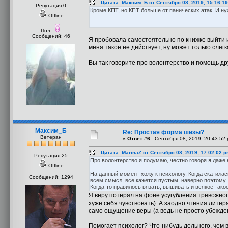
Цитата: Максим_Б от Сентября 08, 2019, 15:16:1
Репутация 0
Кроме КПТ, но КПТ больше от панических атак. И н
Offline
Пол:
Сообщений: 46
Я пробовала самостоятельно по книжке выйти и
меня такое не действует, ну может только слегк
Вы так говорите про волонтерство и помощь др
Максим_Б
Re: Простая форма шизы?
Ветеран
«
Ответ #6 :
Сентября 08, 2019, 20:43:52 
Цитата: MarinaZ от Сентября 08, 2019, 17:02:02 
Репутация 25
Про волонтерство я подумаю, честно говоря я даже н
Offline
На данный момент хожу к психологу. Когда скатилас
Сообщений: 1294
всем смысл, все кажется пустым, наверно поэтому.
Когда-то нравилось вязать, вышивать и всякое тако
Я веру потерял на фоне усугубления тревожног
хуже себя чувствовать). А заодно чтения лите
само ощущение веры (а ведь не просто убежден
Помогает психолог? Что-нибудь дельного, чем 