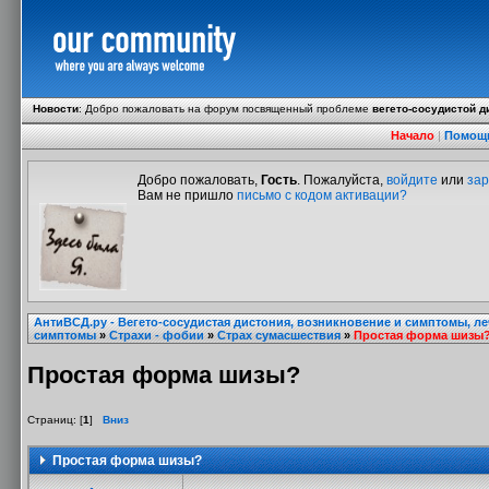
Новости
:
Добро пожаловать на форум посвященный проблеме
вегето-сосудистой д
Начало
|
Помощ
Добро пожаловать,
Гость
. Пожалуйста,
войдите
или
зар
Вам не пришло
письмо с кодом активации?
АнтиВСД.ру - Вегето-сосудистая дистония, возникновение и симптомы, л
симптомы
»
Страхи - фобии
»
Страх сумасшествия
»
Простая форма шизы
Простая форма шизы?
Страниц: [
1
]
Вниз
Простая форма шизы?