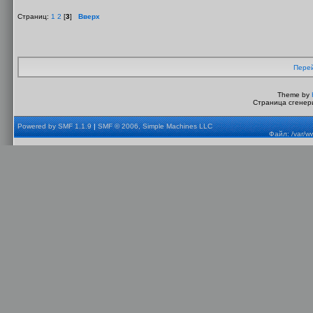
Страниц:
1
2
[
3
]
Вверх
Перей
Theme by
Страница сгенери
Powered by SMF 1.1.9
|
SMF © 2006, Simple Machines LLC
Файл: /var/w