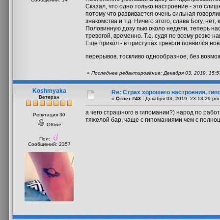
Сказал, что одно только настроение - это сли
потому что развивается очень сильная говорли
знакомства и т.д. Ничего этого, слава Богу, нет
Половинную дозу пью около недели, теперь на
тревогой, временно. Т.е. судя по всему резко 
Еще прикол - в приступах тревоги появился нов
перерывов, тоскливо однообразное, без возмо
«
Последнее редактирование: Декабря 03, 2019, 15:5
Koshmyaka
Re: Страх хорошего настроения, гип
Ветеран
«
Ответ #43 :
Декабря 03, 2019, 23:13:29 pm
а чего страшного в гипомании?) народ по работ
Репутация 30
тяжелой бар, чаще с гипоманиями чем с полн
Offline
Пол:
Сообщений: 2357