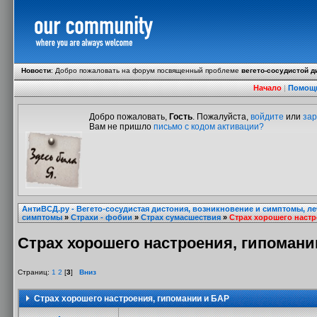
Новости
:
Добро пожаловать на форум посвященный проблеме
вегето-сосудистой д
Начало
|
Помощ
Добро пожаловать,
Гость
. Пожалуйста,
войдите
или
зар
Вам не пришло
письмо с кодом активации?
АнтиВСД.ру - Вегето-сосудистая дистония, возникновение и симптомы, л
симптомы
»
Страхи - фобии
»
Страх сумасшествия
»
Страх хорошего настр
Страх хорошего настроения, гипомани
Страниц:
1
2
[
3
]
Вниз
Страх хорошего настроения, гипомании и БАР