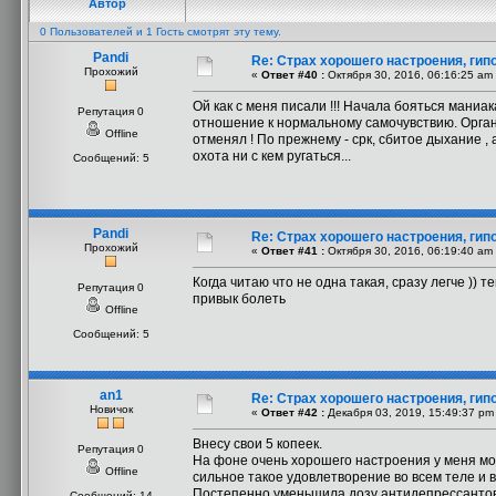
Автор
0 Пользователей и 1 Гость смотрят эту тему.
Pandi
Re: Страх хорошего настроения, гип
Прохожий
«
Ответ #40 :
Октября 30, 2016, 06:16:25 am
Ой как с меня писали !!! Начала бояться маниа
Репутация 0
отношение к нормальному самочувствию. Органи
Offline
отменял ! По прежнему - срк, сбитое дыхание ,
охота ни с кем ругаться...
Сообщений: 5
Pandi
Re: Страх хорошего настроения, гип
Прохожий
«
Ответ #41 :
Октября 30, 2016, 06:19:40 am
Когда читаю что не одна такая, сразу легче ))
Репутация 0
привык болеть
Offline
Сообщений: 5
an1
Re: Страх хорошего настроения, гип
Новичок
«
Ответ #42 :
Декабря 03, 2019, 15:49:37 pm
Внесу свои 5 копеек.
Репутация 0
На фоне очень хорошего настроения у меня мог
Offline
сильное такое удовлетворение во всем теле и в
Постепенно уменьшила дозу антидепрессантов 
Сообщений: 14