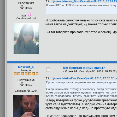
Цитата: Максим_Б от Сентября 08, 2019, 15:16:1
Репутация 0
Кроме КПТ, но КПТ больше от панических атак. И н
Offline
Пол:
Сообщений: 46
Я пробовала самостоятельно по книжке выйти и
меня такое не действует, ну может только слегк
Вы так говорите про волонтерство и помощь др
Максим_Б
Re: Простая форма шизы?
Ветеран
«
Ответ #6 :
Сентября 08, 2019, 20:43:52 
Цитата: MarinaZ от Сентября 08, 2019, 17:02:02 
Репутация 25
Про волонтерство я подумаю, честно говоря я даже н
Offline
На данный момент хожу к психологу. Когда скатилас
Сообщений: 1294
всем смысл, все кажется пустым, наверно поэтому.
Когда-то нравилось вязать, вышивать и всякое тако
Я веру потерял на фоне усугубления тревожног
хуже себя чувствовать). А заодно чтения лите
само ощущение веры (а ведь не просто убежден
Помогает психолог? Что-нибудь дельного, чем 