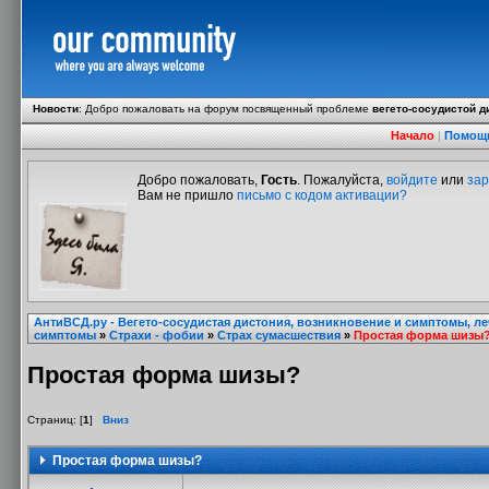
Новости
:
Добро пожаловать на форум посвященный проблеме
вегето-сосудистой д
Начало
|
Помощ
Добро пожаловать,
Гость
. Пожалуйста,
войдите
или
зар
Вам не пришло
письмо с кодом активации?
АнтиВСД.ру - Вегето-сосудистая дистония, возникновение и симптомы, л
симптомы
»
Страхи - фобии
»
Страх сумасшествия
»
Простая форма шизы
Простая форма шизы?
Страниц: [
1
]
Вниз
Простая форма шизы?