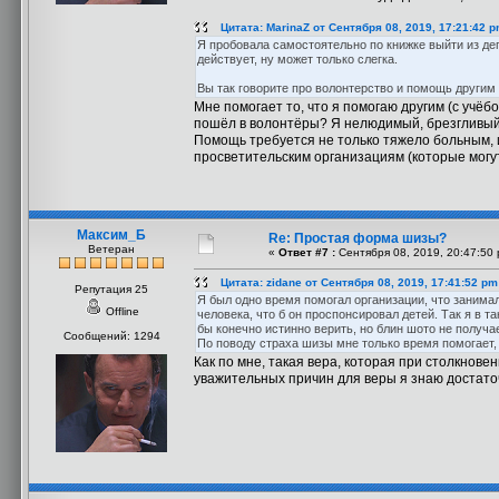
Цитата: MarinaZ от Сентября 08, 2019, 17:21:42 
Я пробовала самостоятельно по книжке выйти из деп
действует, ну может только слегка.
Вы так говорите про волонтерство и помощь другим 
Мне помогает то, что я помогаю другим (с учёб
пошёл в волонтёры? Я нелюдимый, брезгливый
Помощь требуется не только тяжело больным, и
просветительским организациям (которые могу
Максим_Б
Re: Простая форма шизы?
Ветеран
«
Ответ #7 :
Сентября 08, 2019, 20:47:50 
Цитата: zidane от Сентября 08, 2019, 17:41:52 pm
Репутация 25
Я был одно время помогал организации, что занима
Offline
человека, что б он проспонсировал детей. Так я в т
бы конечно истинно верить, но блин шото не получае
Сообщений: 1294
По поводу страха шизы мне только время помогает,
Как по мне, такая вера, которая при столкнов
уважительных причин для веры я знаю достаточ