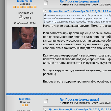
Максим_Б
Re: Простая форма шизы?
Ветеран
«
Ответ #3 :
Сентября 08, 2019, 15:16:19 
Цитата: MarinaZ от Сентября 08, 2019, 08:17:25 
Репутация 25
Я пытаюсь переключится на свою беременность и буд
Offline
таким заболеванием и прочее. И руки опускаются.
Знаю, что зацикливаюсь на себе, но не знаю как мне 
Сообщений: 1294
Начать что-то делать для других. Помогать лю
Или помогать при церкви, где ещё больше возм
при церкви много подобного толка организаций
катехизические курсы\воскресная школа (особен
встречаться с множеством людей, может и друзе
стороны это в точности выглядит так, что челов
Как человек неверующий - вы можете полагатьс
психотерапевтические подходы пронизаны... фи
больше от панических атак. И нужно быть уж 
Что для верующего духовник\священник, для не
роскошь).
Впрочем, есть и другие тропинки: философия, э
MarinaZ
Re: Простая форма шизы?
Новичок
«
Ответ #4 :
Сентября 08, 2019, 17:02:02 
Цитата: Максим_Б от Сентября 08, 2019, 15:16:1
Репутация 0