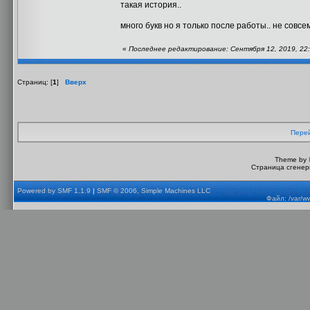
такая история..
много букв но я только после работы.. не совсем
«
Последнее редактирование: Сентября 12, 2019, 22:0
Страниц: [
1
]
Вверх
Перей
Theme by
Страница сгенери
Powered by SMF 1.1.9
|
SMF © 2006, Simple Machines LLC
Файл: /var/w