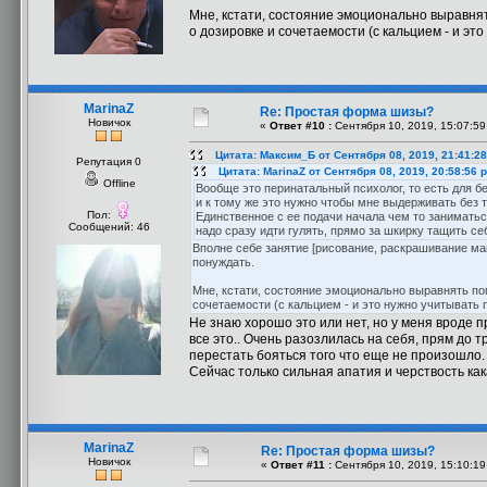
Мне, кстати, состояние эмоционально выравнят
о дозировке и сочетаемости (с кальцием - и эт
MarinaZ
Re: Простая форма шизы?
Новичок
«
Ответ #10 :
Сентября 10, 2019, 15:07:59
Цитата: Максим_Б от Сентября 08, 2019, 21:41:2
Репутация 0
Цитата: MarinaZ от Сентября 08, 2019, 20:58:56 
Offline
Вообще это перинатальный психолог, то есть для б
и к тому же это нужно чтобы мне выдерживать без 
Пол:
Единственное с ее подачи начала чем то заниматьс
Сообщений: 46
надо сразу идти гулять, прямо за шкирку тащить себ
Вполне себе занятие [рисование, раскрашивание ман
понуждать.
Мне, кстати, состояние эмоционально выравнять пом
сочетаемости (с кальцием - и это нужно учитывать 
Не знаю хорошо это или нет, но у меня вроде п
все это.. Очень разозлилась на себя, прям до т
перестать бояться того что еще не произошло.
Сейчас только сильная апатия и черствость ка
MarinaZ
Re: Простая форма шизы?
Новичок
«
Ответ #11 :
Сентября 10, 2019, 15:10:19