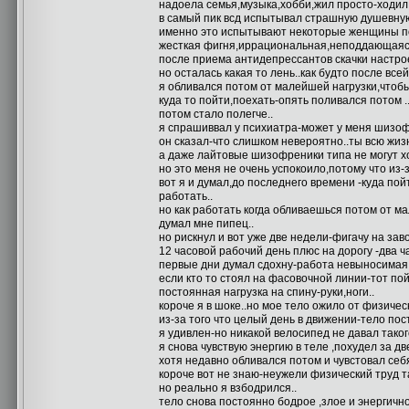
надоела семья,музыка,хобби,жил просто-ходил 
в самый пик всд испытывал страшную душевную
именно это испытывают некоторые женщины по
жесткая фигня,иррациональная,неподдающаяся
после приема антидепрессантов скачки настро
но осталась какая то лень..как будто после все
я обливался потом от малейшей нагрузки,чтобы
куда то пойти,поехать-опять поливался потом .
потом стало полегче..
я спрашиввал у психиатра-может у меня шизофр
он сказал-что слишком невероятно..ты всю жизн
а даже лайтовые шизофреники типа не могут х
но это меня не очень успокоило,потому что из-з
вот я и думал,до последнего времени -куда по
работать..
но как работать когда обливаешься потом от ма
думал мне пипец..
но рискнул и вот уже две недели-фигачу на зав
12 часовой рабочий день плюс на дорогу -два ча
первые дни думал сдохну-работа невыносимая,
если кто то стоял на фасовочной линии-тот пой
постоянная нагрузка на спину-руки,ноги..
короче я в шоке..но мое тело ожило от физическ
из-за того что целый день в движении-тело пос
я удивлен-но никакой велосипед не давал таког
я снова чувствую энергию в теле ,похудел за дв
хотя недавно обливался потом и чувстовал себя
короче вот не знаю-неужели физический труд та
но реально я взбодрился..
тело снова постоянно бодрое ,злое и энергично