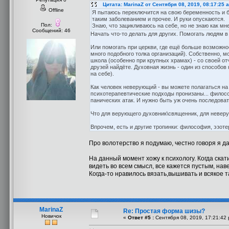
Цитата: MarinaZ от Сентября 08, 2019, 08:17:25 
Offline
Я пытаюсь переключится на свою беременность и бу
таким заболеванием и прочее. И руки опускаются.
Пол:
Знаю, что зацикливаюсь на себе, но не знаю как мне 
Сообщений: 46
Начать что-то делать для других. Помогать людям в
Или помогать при церкви, где ещё больше возможнос
много подобного толка организаций). Собственно, 
школа (особенно при крупных храмах) - со своей от
друзей найдёте. Духовная жизнь - один из способов 
на себе).
Как человек неверующий - вы можете полагаться на
психотерапевтические подходы пронизаны... филосо
панических атак. И нужно быть уж очень последова
Что для верующего духовник\священник, для неверу
Впрочем, есть и другие тропинки: философия, эзоте
Про волотерство я подумаю, честно говоря я да
На данный момент хожу к психологу. Когда скат
видеть во всем смысл, все кажется пустым, нав
Когда-то нравилось вязать,вышивать и всякое т
MarinaZ
Re: Простая форма шизы?
Новичок
«
Ответ #5 :
Сентября 08, 2019, 17:21:42 