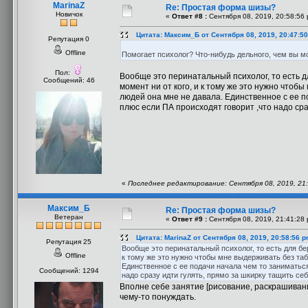
MarinaZ
Re: Простая форма шизы?
Новичок
«
Ответ #8 :
Сентября 08, 2019, 20:58:56 
Цитата: Максим_Б от Сентября 08, 2019, 20:47:5
Репутация 0
Offline
Помогает психолог? Что-нибудь дельного, чем вы м
Пол:
Вообще это перинатальный психолог, то есть 
Сообщений: 46
момент ни от кого, и к тому же это нужно чтоб
людей она мне не давала. Единственное с ее п
плюс если ПА происходят говорит ,что надо сра
«
Последнее редактирование: Сентября 08, 2019, 21:
Максим_Б
Re: Простая форма шизы?
Ветеран
«
Ответ #9 :
Сентября 08, 2019, 21:41:28 
Цитата: MarinaZ от Сентября 08, 2019, 20:58:56 
Репутация 25
Вообще это перинатальный психолог, то есть для бе
Offline
к тому же это нужно чтобы мне выдерживать без таб
Единственное с ее подачи начала чем то заниматьс
Сообщений: 1294
надо сразу идти гулять, прямо за шкирку тащить себ
Вполне себе занятие [рисование, раскрашивани
чему-то понуждать.