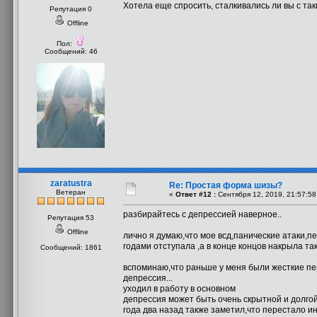
Хотела еще спросить, сталкивались ли вы с та
Репутация 0
Offline
Пол:
Сообщений: 46
zaratustra
Re: Простая форма шизы?
Ветеран
«
Ответ #12 :
Сентября 12, 2019, 21:57:58
разбирайтесь с депрессией наверное..
Репутация 53
Offline
лично я думаю,что мое всд,панические атаки,п
годами отступала ,а в конце концов накрыла так
Сообщений: 1861
вспоминаю,что раньше у меня были жесткие пер
депрессия...
уходил в работу в основном
депрессия может быть очень скрытной и долгой
года два назад также заметил,что перестало и