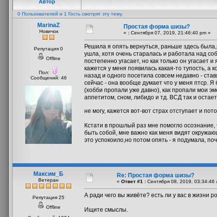
Автор
0 Пользователей и 1 Гость смотрят эту тему.
MarinaZ
Простая форма шизы?
Новичок
«
:
Сентября 07, 2019, 21:46:40 pm »
Решила я опять вернуться, раньше здесь была,
Репутация 0
ушла, хотя очень старалась и работала над со
Offline
постепенно угасает, но как только он угасает и
кажется у меня появилась какая-то тупость, а 
Пол:
назад и одного посетила совсем недавно - став
Сообщений: 46
сейчас - она вообще думает что у меня птср. Я
(хобби пропали уже давно), как пропали мои эмо
аппетитом, сном, либидо и тд. ВСД так и остает
не могу, кажется вот-вот страх отступает и пот
Кстати в прошлый раз мне помогло осознание, ч
быть собой, мне важно как меня видят окружающ
это успокоило,но потом опять - я подумала, по
Максим_Б
Re: Простая форма шизы?
Ветеран
«
Ответ #1 :
Сентября 08, 2019, 03:34:46 
А ради чего вы живёте? есть ли у вас в жизни 
Репутация 25
Offline
Ищите смыслы.