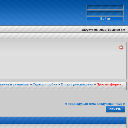
Августа 08, 2026, 09:40:00 am
вение и симптомы
»
Страхи - фобии
»
Страх сумасшествия
»
Простая форма
« предыдущая тема
следующая тема »
ПЕЧАТЬ