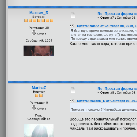
Максим_Б
Re: Простая форма 
Ветеран
«
Ответ #7 :
Сентября 08, 
Цитата: zidane от Сентября 08, 2019, 
Репутация 25
Я был одно время помогал организации, ч
Offline
влетел на том фоне, шо жуть((( насмотрел
По поводу страха шизы мне только время
Сообщений: 1294
Как по мне, такая вера, которая при
MarinaZ
Re: Простая форма 
Новичок
«
Ответ #8 :
Сентября 08, 
Цитата: Максим_Б от Сентября 08, 201
Репутация 0
Offline
Помогает психолог? Что-нибудь дельного,
Пол:
Сообщений: 46
Вообще это перинатальный психолог, 
выдерживать без таблеток этот период
мандалы там раскрашивать и прочее, п