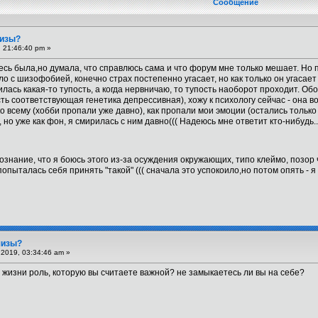
Сообщение
шизы?
 21:46:40 pm »
сь была,но думала, что справлюсь сама и что форум мне только мешает. Но п
о с шизофобией, конечно страх постепенно угасает, но как только он угасает
илась какая-то тупость, а когда нервничаю, то тупость наоборот проходит. О
сть соответствующая генетика депрессивная), хожу к психологу сейчас - она 
о всему (хобби пропали уже давно), как пропали мои эмоции (остались только 
, но уже как фон, я смирилась с ним давно((( Надеюсь мне ответит кто-нибудь...
знание, что я боюсь этого из-за осуждения окружающих, типо клеймо, позор ч
опыталась себя принять "такой" ((( сначала это успокоило,но потом опять - 
шизы?
2019, 03:34:46 am »
 в жизни роль, которую вы считаете важной? не замыкаетесь ли вы на себе?