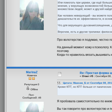
Или помогать при церкви, где ещё больше
мнение, у верующих возможностей больше 
множеством людей, может и друзей найдёте
Как человек неверующий - вы можете пол
доказательств их эффективности, в основ
Что для верующего духовник\священник, д
Впрочем, есть и другие тропинки: филосо
Про волотерство я подумаю, честно го
На данный момент хожу к психологу. К
поэтому.
Когда-то нравилось вязать,вышивать и
MarinaZ
Re: Простая форма 
Новичок
«
Ответ #5 :
Сентября 08, 
Цитата: Максим_Б от Сентября 08, 201
Репутация 0
Кроме КПТ, но КПТ больше от панических
Offline
Пол:
Сообщений: 46
Я пробовала самостоятельно по книжке
Вы так говорите про волонтерство и 