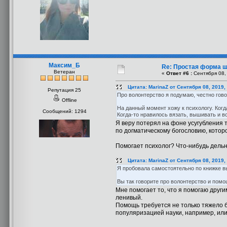
Максим_Б
Re: Простая форма 
Ветеран
«
Ответ #6 :
Сентября 08, 
Цитата: MarinaZ от Сентября 08, 2019,
Репутация 25
Про волонтерство я подумаю, честно говор
Offline
На данный момент хожу к психологу. Когд
Сообщений: 1294
Когда-то нравилось вязать, вышивать и в
Я веру потерял на фоне усугубления т
по догматическому богословию, котор
Помогает психолог? Что-нибудь дельн
Цитата: MarinaZ от Сентября 08, 2019,
Я пробовала самостоятельно по книжке вы
Вы так говорите про волонтерство и помо
Мне помогает то, что я помогаю друг
ленивый.
Помощь требуется не только тяжело б
популяризацией науки, например, или