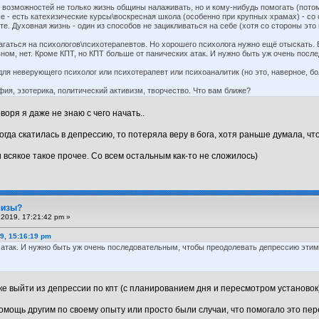
 возможностей не только жизнь общины налаживать, но и кому-нибудь помогать (потом
- есть катехизические курсы\воскресная школа (особенно при крупных храмах) - со с
. Духовная жизнь - один из способов не зацикливаться на себе (хотя со стороны это в
агаться на психологов\психотерапевтов. Но хорошего психолога нужно ещё отыскать.
ном, нет. Кроме КПТ, но КПТ больше от панических атак. И нужно быть уж очень пос
ля неверующего психолог или психотерапевт или психоаналитик (но это, наверное, б
фия, эзотерика, политический активизм, творчество. Что вам ближе?
воря я даже не знаю с чего начать..
огда скатилась в депрессию, то потеряла веру в бога, хотя раньше думала, ч
 всякое такое прочее. Со всем остальным как-то не сложилось)
шизы?
2019, 17:21:42 pm »
9, 15:16:19 pm
 атак. И нужно быть уж очень последовательным, чтобы преодолевать депрессию этим
 выйти из депрессии по кпт (с планированием дня и пересмотром установок), 
помощь другим по своему опыту или просто были случаи, что помогало это пе