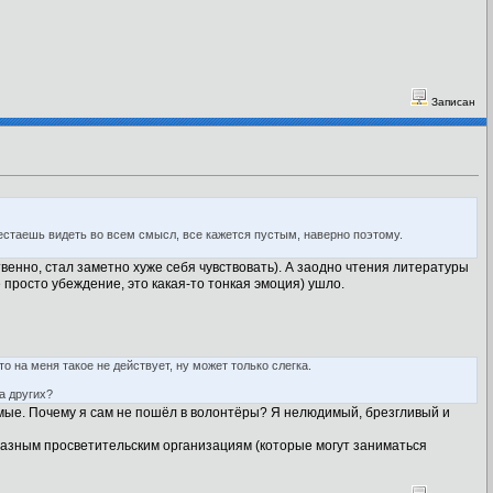
Записан
рестаешь видеть во всем смысл, все кажется пустым, наверно поэтому.
твенно, стал заметно хуже себя чувствовать). А заодно чтения литературы
 просто убеждение, это какая-то тонкая эмоция) ушло.
 на меня такое не действует, ну может только слегка.
а других?
комые. Почему я сам не пошёл в волонтёры? Я нелюдимый, брезгливый и
 разным просветительским организациям (которые могут заниматься