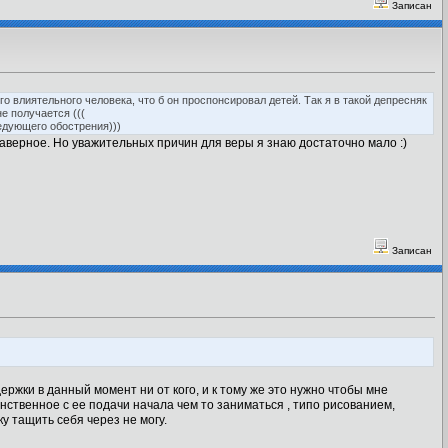
Записан
 влиятельного человека, что б он проспонсировал детей. Так я в такой депресняк
е получается (((
едующего обострения)))
Наверное. Но уважительных причин для веры я знаю достаточно мало :)
Записан
ржки в данный момент ни от кого, и к тому же это нужно чтобы мне
нственное с ее подачи начала чем то заниматься , типо рисованием,
у тащить себя через не могу.