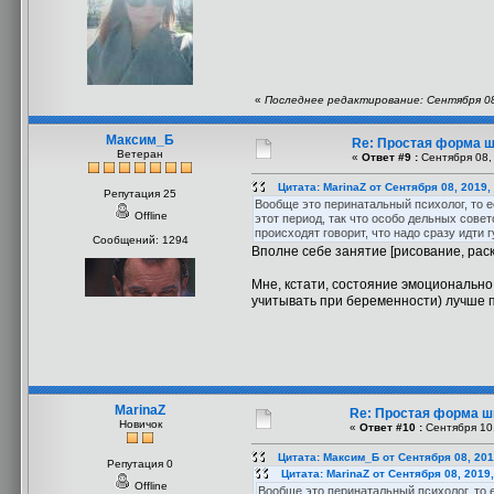
«
Последнее редактирование: Сентября 08,
Максим_Б
Re: Простая форма 
Ветеран
«
Ответ #9 :
Сентября 08, 
Цитата: MarinaZ от Сентября 08, 2019,
Репутация 25
Вообще это перинатальный психолог, то е
Offline
этот период, так что особо дельных сове
происходят говорит, что надо сразу идти 
Сообщений: 1294
Вполне себе занятие [рисование, раск
Мне, кстати, состояние эмоционально 
учитывать при беременности) лучше п
MarinaZ
Re: Простая форма 
Новичок
«
Ответ #10 :
Сентября 10,
Цитата: Максим_Б от Сентября 08, 201
Репутация 0
Цитата: MarinaZ от Сентября 08, 2019
Offline
Вообще это перинатальный психолог, то 