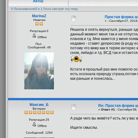
Автор
0 Пользователей и 1 Гость смотрят эту тему.
MarinaZ
Простая форма 
Новичок
«
:
Сентября 07, 2019,
Решила я опять вернуться, раньше зде
Репутация 0
данный момент меня так и не отпустил
Offline
планов и тд. Мне кажется у меня появ
недавно - ставят депрессию (в роду е
Пол:
Сообщений: 46
потому что вижу как я теряю интерес к
сном, либидо и тд. ВСД так и остается
Кстати в прошлый раз мне помогло осо
есть осознала природу страха,потом п
как раньше и понеслась...
Максим_Б
Re: Простая форма 
Ветеран
«
Ответ #1 :
Сентября 08, 
А ради чего вы живёте? есть ли у вас
Репутация 25
Offline
Ищите смыслы.
Сообщений: 1294