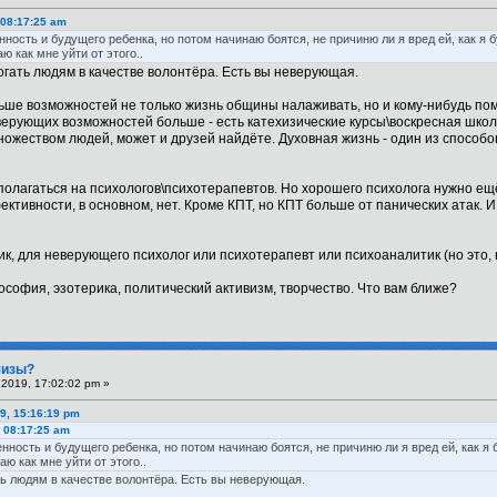
 08:17:25 am
ость и будущего ребенка, но потом начинаю боятся, не причиню ли я вред ей, как я б
ю как мне уйти от этого..
огать людям в качестве волонтёра. Есть вы неверующая.
ьше возможностей не только жизнь общины налаживать, но и кому-нибудь помо
ерующих возможностей больше - есть катехизические курсы\воскресная школа 
ожеством людей, может и друзей найдёте. Духовная жизнь - один из способов 
полагаться на психологов\психотерапевтов. Но хорошего психолога нужно ещ
ктивности, в основном, нет. Кроме КПТ, но КПТ больше от панических атак.
к, для неверующего психолог или психотерапевт или психоаналитик (но это,
ософия, эзотерика, политический активизм, творчество. Что вам ближе?
шизы?
2019, 17:02:02 pm »
9, 15:16:19 pm
, 08:17:25 am
ность и будущего ребенка, но потом начинаю боятся, не причиню ли я вред ей, как я 
аю как мне уйти от этого..
ть людям в качестве волонтёра. Есть вы неверующая.