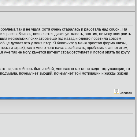
роблема так и не ушла, хотя очень старалась и работала над собой...На
 и я расслабляюсь, появляется дикая усталость, апатия, не могу построить
бошла нескольких психиатров еще год назад и одного посетила совсем
вообще думает что у меня птср. Я боюсь что у меня простая форма шизы,
тоска и страх), как я много чего начала забывать, проблемы с аппетитом,
я уже так не могу, кажется вот-вот страх отступает и потом опять по кругу
то-ли, что я боюсь быть собой, мне важно как меня видят окружающие, то
я подумала, почему нет эмоций, почему нет той мотивации и жажды жизни
Записан