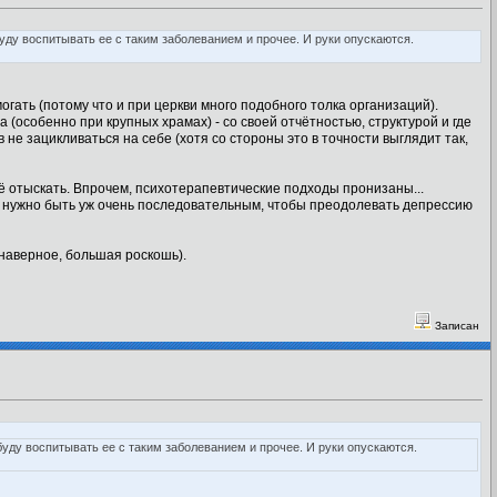
уду воспитывать ее с таким заболеванием и прочее. И руки опускаются.
гать (потому что и при церкви много подобного толка организаций).
(особенно при крупных храмах) - со своей отчётностью, структурой и где
не зацикливаться на себе (хотя со стороны это в точности выглядит так,
ё отыскать. Впрочем, психотерапевтические подходы пронизаны...
 И нужно быть уж очень последовательным, чтобы преодолевать депрессию
 наверное, большая роскошь).
Записан
буду воспитывать ее с таким заболеванием и прочее. И руки опускаются.