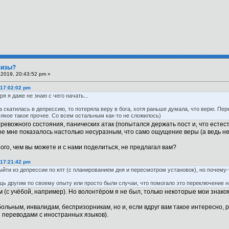
шизы?
2019, 20:43:52 pm »
 17:02:02 pm
я я даже не знаю с чего начать...
а скатилась в депрессию, то потеряла веру в бога, хотя раньше думала, что верю. Пе
сякое такое прочее. Со всем остальным как-то не сложилось)
ревожного состояния, панических атак (попытался держать пост и, что естес
ое мне показалось настолько несуразным, что само ощущение веры (а ведь не
ого, чем вы можете и с нами поделиться, не предлагал вам?
 17:21:42 pm
йти из депрессии по кпт (с планированием дня и пересмотром установок), но почему-то
щь другим по своему опыту или просто были случаи, что помогало это переключение н
им (с учёбой, например). Но волонтёром я не был, только некоторые мои зна
ольным, инвалидам, беспризорникам, но и, если вдруг вам такое интересно,
 переводами с иностранных языков).