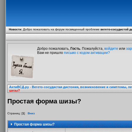
Новости
:
Добро пожаловать на форум посвященный проблеме
вегето-сосудистой д
Добро пожаловать,
Гость
. Пожалуйста,
войдите
или
зар
Вам не пришло
письмо с кодом активации?
АнтиВСД.ру - Вегето-сосудистая дистония, возникновение и симптомы, л
шизы?
Простая форма шизы?
Страниц: [
1
]
Вниз
Простая форма шизы?