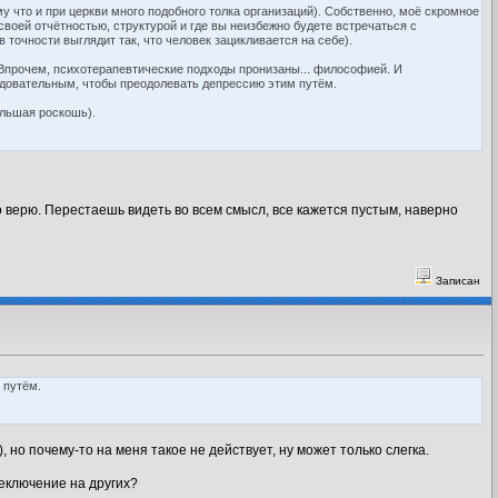
у что и при церкви много подобного толка организаций). Собственно, моё скромное
воей отчётностью, структурой и где вы неизбежно будете встречаться с
 точности выглядит так, что человек зацикливается на себе).
 Впрочем, психотерапевтические подходы пронизаны... философией. И
ледовательным, чтобы преодолевать депрессию этим путём.
ольшая роскошь).
то верю. Перестаешь видеть во всем смысл, все кажется пустым, наверно
Записан
 путём.
но почему-то на меня такое не действует, ну может только слегка.
реключение на других?