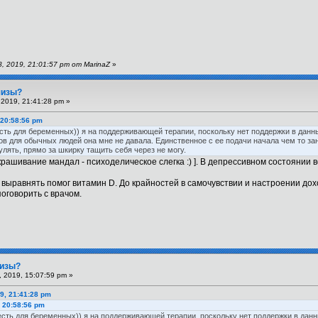
 2019, 21:01:57 pm от MarinaZ
»
шизы?
2019, 21:41:28 pm »
 20:58:56 pm
сть для беременных)) я на поддерживающей терапии, поскольку нет поддержки в данны
тов для обычных людей она мне не давала. Единственное с ее подачи начала чем то з
гулять, прямо за шкирку тащить себя через не могу.
рашивание мандал - психоделическое слегка :) ]. В депрессивном состоянии 
выравнять помог витамин D. До крайностей в самочувствии и настроении дохо
оговорить с врачом.
шизы?
 2019, 15:07:59 pm »
9, 21:41:28 pm
, 20:58:56 pm
есть для беременных)) я на поддерживающей терапии, поскольку нет поддержки в данны