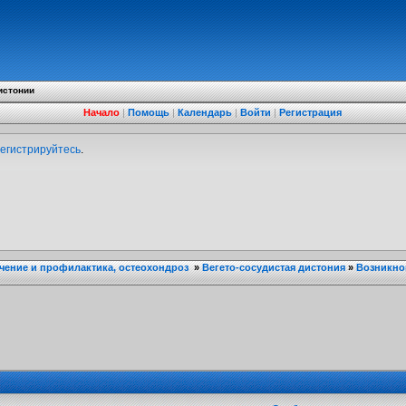
истонии
Начало
|
Помощь
|
Календарь
|
Войти
|
Регистрация
егистрируйтесь
.
ечение и профилактика, остеохондроз
»
Вегето-сосудистая дистония
»
Возникно