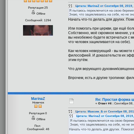
Цитата: MarinaZ от Сентября 08, 2019,
Репутация 25
Я пытаюсь переключится на свою беременн
Offline
Знаю, что зацикливаюсь на себе, но не зна
Начать что-то делать для других. Пом
Сообщений: 1294
Или помогать при церкви, где ещё бол
Собственно, моё скромное мнение, у в
вы неизбежно будете встречаться с мн
что человек зацикливается на себе).
Как человек неверующий - вы можете 
философией. И доказательств их эффе
этим путём.
Что для верующего духовник\священни
Впрочем, есть и другие тропинки: фил
MarinaZ
Re: Простая форма 
Новичок
«
Ответ #4 :
Сентября 08, 
Цитата: Максим_Б от Сентября 08, 201
Репутация 0
Цитата: MarinaZ от Сентября 08, 2019
Offline
Я пытаюсь переключится на свою беремен
Знаю, что зацикливаюсь на себе, но не зн
Пол:
Сообщений: 46
Начать что-то делать для других. Помога