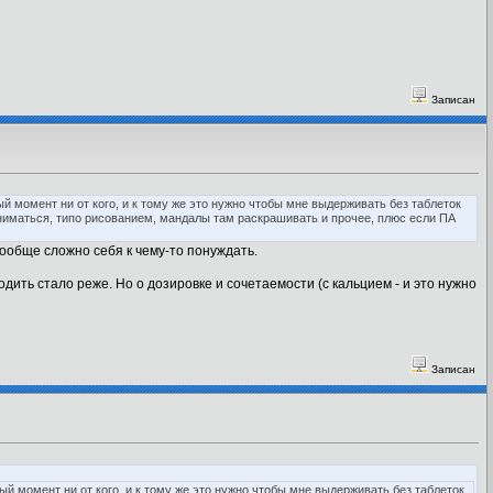
Записан
й момент ни от кого, и к тому же это нужно чтобы мне выдерживать без таблеток
аниматься, типо рисованием, мандалы там раскрашивать и прочее, плюс если ПА
вообще сложно себя к чему-то понуждать.
дить стало реже. Но о дозировке и сочетаемости (с кальцием - и это нужно
Записан
й момент ни от кого, и к тому же это нужно чтобы мне выдерживать без таблеток