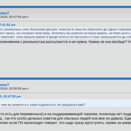
шизы?
2019, 20:47:50 pm »
17:41:52 pm
то занималась онко больными детьми, помогал в смысле обратился до одного знакомого
ся такого, шо потерял свою веру. Хотелось бы конечно истинно верить, но блин шото н
 помогает, типа прошло время а вроде психоз не наступил и страх уменьшается до сл
 столкновении с реальностью рассыпается и не нужна. Нужна ли она вообще? 
шизы?
2019, 20:58:56 pm »
9, 20:47:50 pm
 чем вы можете и с нами поделиться, не предлагал вам?
то есть для беременных)) я на поддерживающей терапии, поскольку нет подде
 , так что особо дельных советов для обычных людей она мне не давала. Еди
люс если ПА происходят говорит ,что надо сразу идти гулять, прямо за шкирк