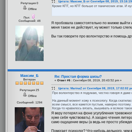
Цитата: Максим_Б от Сентября 08, 2019, 15:16:1
Репутация 0
Кроме КПТ, но КПТ больше от панических атак. И н
Offline
Пол:
Сообщений: 46
Я пробовала самостоятельно по книжке выйти и
меня такое не действует, ну может только слегк
Вы так говорите про волонтерство и помощь др
Максим_Б
Re: Простая форма шизы?
Ветеран
«
Ответ #6 :
Сентября 08, 2019, 20:43:52 pm »
Цитата: MarinaZ от Сентября 08, 2019, 17:02:02 
Репутация 25
Про волонтерство я подумаю, честно говоря я даже н
Offline
На данный момент хожу к психологу. Когда скатилас
Сообщений: 1294
всем смысл, все кажется пустым, наверно поэтому.
Когда-то нравилось вязать, вышивать и всякое тако
Я веру потерял на фоне усугубления тревожног
хуже себя чувствовать). А заодно чтения лите
само ощущение веры (а ведь не просто убежден
Помогает психолог? Что-нибудь дельного, чем 