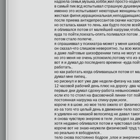
надоела семья,музыка,хобби,жил просто-ходил 
в самый пик всд испытывал страшную душевную
именно это испытывают некоторые женщины по
жесткая фигня,иррациональная,неподдающаяся
после приема антидепрессантов скачки настро
но осталась какая то лень..как будто после все
я обливался потом от малейшей нагрузки,чтобы
куда то пойти,поехать-опять поливался потом .
потом стало полегче..
я спрашиввал у психиатра-может у меня шизофр
он сказал-что слишком невероятно..ты всю жизн
а даже лайтовые шизофреники типа не могут х
но это меня не очень успокоило,потому что из-з
вот я и думал,до последнего времени -куда по
работать..
но как работать когда обливаешься потом от ма
думал мне пипец..
но рискнул и вот уже две недели-фигачу на зав
12 часовой рабочий день плюс на дорогу -два ча
первые дни думал сдохну-работа невыносимая,
если кто то стоял на фасовочной линии-тот пой
постоянная нагрузка на спину-руки,ноги..
короче я в шоке..но мое тело ожило от физическ
из-за того что целый день в движении-тело пос
я удивлен-но никакой велосипед не давал таког
я снова чувствую энергию в теле ,похудел за дв
хотя недавно обливался потом и чувстовал себя
короче вот не знаю-неужели физический труд та
но реально я взбодрился..
тело снова постоянно бодрое ,злое и энергично