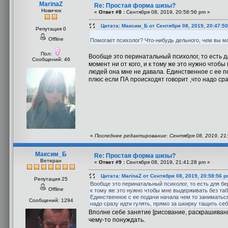
MarinaZ
Re: Простая форма шизы?
Новичок
«
Ответ #8 :
Сентября 08, 2019, 20:58:56 pm »
Цитата: Максим_Б от Сентября 08, 2019, 20:47:5
Репутация 0
Offline
Помогает психолог? Что-нибудь дельного, чем вы м
Пол:
Вообще это перинатальный психолог, то есть 
Сообщений: 46
момент ни от кого, и к тому же это нужно чтоб
людей она мне не давала. Единственное с ее п
плюс если ПА происходят говорит ,что надо сра
«
Последнее редактирование: Сентября 08, 2019, 21:
Максим_Б
Re: Простая форма шизы?
Ветеран
«
Ответ #9 :
Сентября 08, 2019, 21:41:28 pm »
Цитата: MarinaZ от Сентября 08, 2019, 20:58:56 
Репутация 25
Вообще это перинатальный психолог, то есть для бе
Offline
к тому же это нужно чтобы мне выдерживать без таб
Единственное с ее подачи начала чем то заниматьс
Сообщений: 1294
надо сразу идти гулять, прямо за шкирку тащить себ
Вполне себе занятие [рисование, раскрашивани
чему-то понуждать.