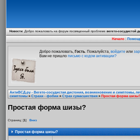
Новости
:
Добро пожаловать на форум посвященный проблеме
вегето-сосудистой д
Начало
|
Помощ
Добро пожаловать,
Гость
. Пожалуйста,
войдите
или
зар
Вам не пришло
письмо с кодом активации?
АнтиВСД.ру - Вегето-сосудистая дистония, возникновение и симптомы, л
симптомы
»
Страхи - фобии
»
Страх сумасшествия
»
Простая форма шизы
Простая форма шизы?
Страниц: [
1
]
Вниз
Простая форма шизы?