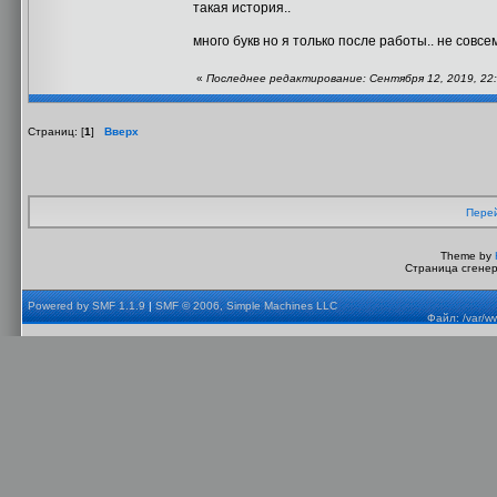
такая история..
много букв но я только после работы.. не совсем
«
Последнее редактирование: Сентября 12, 2019, 22:0
Страниц: [
1
]
Вверх
Перей
Theme by
Страница сгенер
Powered by SMF 1.1.9
|
SMF © 2006, Simple Machines LLC
Файл: /var/w