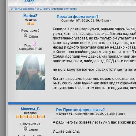
Автор
0 Пользователей и 1 Гость смотрят эту тему.
MarinaZ
Простая форма шизы?
Новичок
«
:
Сентября 07, 2019, 21:46:40 pm »
Решила я опять вернуться, раньше здесь была,
Репутация 0
ушла, хотя очень старалась и работала над со
Offline
постепенно угасает, но как только он угасает и
кажется у меня появилась какая-то тупость, а 
Пол:
назад и одного посетила совсем недавно - став
Сообщений: 46
сейчас - она вообще думает что у меня птср. Я
(хобби пропали уже давно), как пропали мои эмо
аппетитом, сном, либидо и тд. ВСД так и остает
не могу, кажется вот-вот страх отступает и пот
Кстати в прошлый раз мне помогло осознание, ч
быть собой, мне важно как меня видят окружающ
это успокоило,но потом опять - я подумала, по
Максим_Б
Re: Простая форма шизы?
Ветеран
«
Ответ #1 :
Сентября 08, 2019, 03:34:46 am »
А ради чего вы живёте? есть ли у вас в жизни 
Репутация 25
Offline
Ищите смыслы.