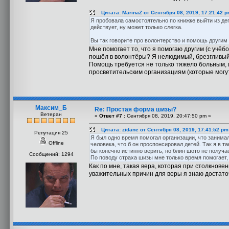
Цитата: MarinaZ от Сентября 08, 2019, 17:21:42 
Я пробовала самостоятельно по книжке выйти из деп
действует, ну может только слегка.
Вы так говорите про волонтерство и помощь другим 
Мне помогает то, что я помогаю другим (с учёб
пошёл в волонтёры? Я нелюдимый, брезгливый
Помощь требуется не только тяжело больным, и
просветительским организациям (которые могу
Максим_Б
Re: Простая форма шизы?
Ветеран
«
Ответ #7 :
Сентября 08, 2019, 20:47:50 pm »
Цитата: zidane от Сентября 08, 2019, 17:41:52 pm
Репутация 25
Я был одно время помогал организации, что занима
Offline
человека, что б он проспонсировал детей. Так я в т
бы конечно истинно верить, но блин шото не получае
Сообщений: 1294
По поводу страха шизы мне только время помогает,
Как по мне, такая вера, которая при столкнов
уважительных причин для веры я знаю достаточ