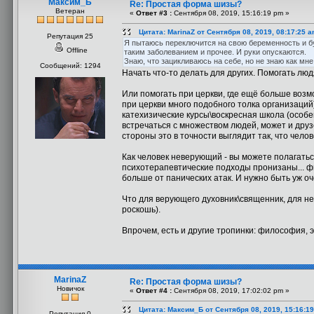
Максим_Б
Re: Простая форма шизы?
Ветеран
«
Ответ #3 :
Сентября 08, 2019, 15:16:19 pm »
Цитата: MarinaZ от Сентября 08, 2019, 08:17:25 
Репутация 25
Я пытаюсь переключится на свою беременность и буд
Offline
таким заболеванием и прочее. И руки опускаются.
Знаю, что зацикливаюсь на себе, но не знаю как мне 
Сообщений: 1294
Начать что-то делать для других. Помогать лю
Или помогать при церкви, где ещё больше возм
при церкви много подобного толка организаций
катехизические курсы\воскресная школа (особен
встречаться с множеством людей, может и друзе
стороны это в точности выглядит так, что челов
Как человек неверующий - вы можете полагатьс
психотерапевтические подходы пронизаны... фи
больше от панических атак. И нужно быть уж 
Что для верующего духовник\священник, для не
роскошь).
Впрочем, есть и другие тропинки: философия, э
MarinaZ
Re: Простая форма шизы?
Новичок
«
Ответ #4 :
Сентября 08, 2019, 17:02:02 pm »
Цитата: Максим_Б от Сентября 08, 2019, 15:16:1
Репутация 0