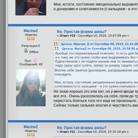
Мне, кстати, состояние эмоционально выравнят
о дозировке и сочетаемости (с кальцием - и эт
MarinaZ
Re: Простая форма шизы?
Новичок
«
Ответ #10 :
Сентября 10, 2019, 15:07:59 pm »
Цитата: Максим_Б от Сентября 08, 2019, 21:41:2
Репутация 0
Цитата: MarinaZ от Сентября 08, 2019, 20:58:56 
Offline
Вообще это перинатальный психолог, то есть для б
и к тому же это нужно чтобы мне выдерживать без 
Пол:
Единственное с ее подачи начала чем то заниматьс
Сообщений: 46
надо сразу идти гулять, прямо за шкирку тащить себ
Вполне себе занятие [рисование, раскрашивание ман
понуждать.
Мне, кстати, состояние эмоционально выравнять пом
сочетаемости (с кальцием - и это нужно учитывать 
Не знаю хорошо это или нет, но у меня вроде п
все это.. Очень разозлилась на себя, прям до т
перестать бояться того что еще не произошло.
Сейчас только сильная апатия и черствость ка
MarinaZ
Re: Простая форма шизы?
Новичок
«
Ответ #11 :
Сентября 10, 2019, 15:10:19 pm »