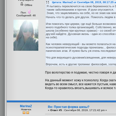
Цитата: MarinaZ от Сентября 08, 2019, 08:17:25 
Offline
Я пытаюсь переключится на свою беременность и бу
таким заболеванием и прочее. И руки опускаются.
Пол:
Знаю, что зацикливаюсь на себе, но не знаю как мне 
Сообщений: 46
Начать что-то делать для других. Помогать людям в
Или помогать при церкви, где ещё больше возможнос
много подобного толка организаций). Собственно, 
школа (особенно при крупных храмах) - со своей от
друзей найдёте. Духовная жизнь - один из способов 
на себе).
Как человек неверующий - вы можете полагаться на
психотерапевтические подходы пронизаны... филосо
панических атак. И нужно быть уж очень последова
Что для верующего духовник\священник, для неверу
Впрочем, есть и другие тропинки: философия, эзоте
Про волотерство я подумаю, честно говоря я да
На данный момент хожу к психологу. Когда скат
видеть во всем смысл, все кажется пустым, нав
Когда-то нравилось вязать,вышивать и всякое т
MarinaZ
Re: Простая форма шизы?
Новичок
«
Ответ #5 :
Сентября 08, 2019, 17:21:42 pm »