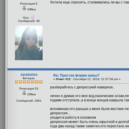
Хотела еще спросить, сталкивались ли вы с та
Репутация 0
Offline
Пол:
Сообщений: 46
zaratustra
Re: Простая форма шизы?
Ветеран
«
Ответ #12 :
Сентября 12, 2019, 21:57:58 pm »
разбирайтесь с депрессией наверное..
Репутация 53
Offline
лично я думаю,что мое всд,панические атаки,п
годами отступала ,а в конце концов накрыла так
Сообщений: 1861
вспоминаю,что раньше у меня были жесткие пер
депрессия...
уходил в работу в основном
депрессия может быть очень скрытной и долгой
года два назад также заметил,что перестало и