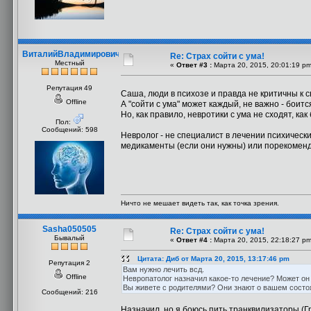
ВиталийВладимирович
Re: Страх сойти с ума!
Местный
«
Ответ #3 :
Марта 20, 2015, 20:01:19 pm
Репутация 49
Саша, люди в психозе и правда не критичны к 
Offline
А "сойти с ума" может каждый, не важно - боится
Но, как правило, невротики с ума не сходят, как
Пол:
Сообщений: 598
Невролог - не специалист в лечении психическ
медикаменты (если они нужны) или порекомен
Ничто не мешает видеть так, как точка зрения.
Sasha050505
Re: Страх сойти с ума!
Бывалый
«
Ответ #4 :
Марта 20, 2015, 22:18:27 pm
Цитата: Диб от Марта 20, 2015, 13:17:46 pm
Репутация 2
Вам нужно лечить всд.
Offline
Невропатолог назначил какое-то лечение? Может он
Вы живете с родителями? Они знают о вашем состо
Сообщений: 216
Назначил, но я боюсь пить транквилизаторы (Гр