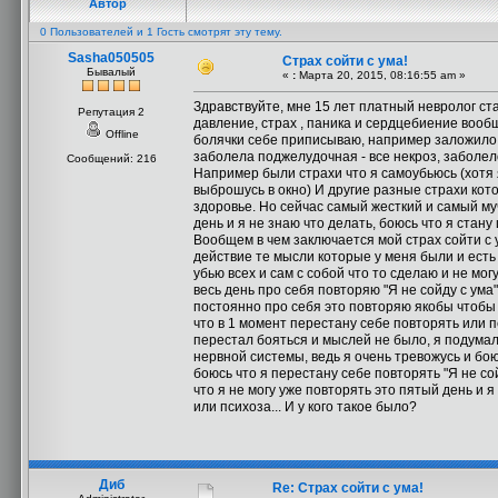
Автор
0 Пользователей и 1 Гость смотрят эту тему.
Sasha050505
Страх сойти с ума!
Бывалый
«
:
Марта 20, 2015, 08:16:55 am »
Здравствуйте, мне 15 лет платный невролог ст
Репутация 2
давление, страх , паника и сердцебиение вооб
Offline
болячки себе приписываю, например заложило ухо
заболела поджелудочная - все некроз, заболел
Сообщений: 216
Например были страхи что я самоубьюсь (хотя я
выброшусь в окно) И другие разные страхи кот
здоровье. Но сейчас самый жесткий и самый му
день и я не знаю что делать, боюсь что я стан
Вообщем в чем заключается мой страх сойти с 
действие те мысли которые у меня были и есть 
убью всех и сам с собой что то сделаю и не мог
весь день про себя повторяю "Я не сойду с ума"
постоянно про себя это повторяю якобы чтобы не
что в 1 момент перестану себе повторять или пе
перестал бояться и мыслей не было, я подумал 
нервной системы, ведь я очень тревожусь и бою
боюсь что я перестану себе повторять "Я не сой
что я не могу уже повторять это пятый день и я
или психоза... И у кого такое было?
Диб
Re: Страх сойти с ума!