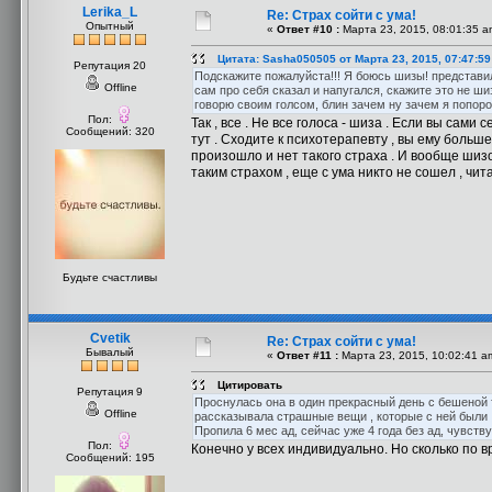
Lerika_L
Re: Страх сойти с ума!
Опытный
«
Ответ #10 :
Марта 23, 2015, 08:01:35 a
Цитата: Sasha050505 от Марта 23, 2015, 07:47:5
Репутация 20
Подскажите пожалуйста!!! Я боюсь шизы! представил
Offline
сам про себя сказал и напугался, скажите это не ши
говорю своим голсом, блин зачем ну зачем я попороб
Пол:
Так , все . Не все голоса - шиза . Если вы сам
Сообщений: 320
тут . Сходите к психотерапевту , вы ему больше
произошло и нет такого страха . И вообще шизо
таким страхом , еще с ума никто не сошел , чи
Будьте счастливы
Cvetik
Re: Страх сойти с ума!
Бывалый
«
Ответ #11 :
Марта 23, 2015, 10:02:41 a
Цитировать
Репутация 9
Проснулась она в один прекрасный день с бешеной тр
Offline
рассказывала страшные вещи , которые с ней были , по
Пропила 6 мес ад, сейчас уже 4 года без ад, чувству
Пол:
Конечно у всех индивидуально. Но сколько по 
Сообщений: 195