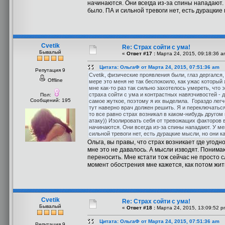
начинаются. Они всегда из-за спины нападают. У
было. ПА и сильной тревоги нет, есть дурацкие 
Cvetik
Re: Страх сойти с ума!
Бывалый
«
Ответ #17 :
Марта 24, 2015, 09:18:36 a
Цитата: ОльгаФ от Марта 24, 2015, 07:51:36 am
Репутация 9
Cvetik, физические проявления были, глаз дергался
Offline
мере это меня не так беспокоило, как ужас которы
мне как-то раз так сильно захотелось умереть, что 
страха сойти с ума и контрастных навязчивостей - да
Пол:
Сообщений: 195
самое жуткое, поэтому я их выделила. Гораздо легч
тут наверно врач должен решить. Я и переключаться
то все равно страх возникал в каком-нибудь другом
атаку)) Изолировать себя от тревожащих факторов в
начинаются. Они всегда из-за спины нападают. У мен
сильной тревоги нет, есть дурацкие мысли, но они к
Ольга, вы правы, что страх возникает где угодн
мне это не давалось. А мысли изводят. Понимаю,
переносить. Мне кстати тож сейчас не просто с
момент обострения мне кажется, как потом жить
Cvetik
Re: Страх сойти с ума!
Бывалый
«
Ответ #18 :
Марта 24, 2015, 13:09:52 p
Цитата: ОльгаФ от Марта 24, 2015, 07:51:36 am
Репутация 9