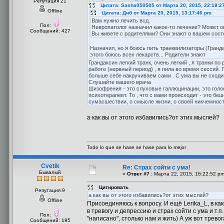
Репутация 21
Цитата: Sasha050505 от Марта 20, 2015, 22:18:2
Offline
Цитата: Диб от Марта 20, 2015, 13:17:46 pm
Вам нужно лечить всд.
Пол:
Невропатолог назначил какое-то лечение? Может о
Сообщений: 427
Вы живете с родителями? Они знают о вашем сост
Назначил, но я боюсь пить транквилизаторы (Гранда
этого боюсь всех лекарств... Родители знают
Грандаксин легкий транк, очень легкий , я транки п
работе (нервный период) , я пила во время сессий. 
больше себе накручиваем сами . С ума вы не сходите
Слушайте вашего врача
Шизофрения - это слуховые галлюцинации, это голоса
психотерапевт. То , что с вами происходит - это бе
сумасшествии, о смысле жизни, о своей никчемности
а как вы от этого избавились?от этих мыслей?
Todo lo que se hase se hase para lo mejor
Cvetik
Re: Страх сойти с ума!
Бывалый
«
Ответ #7 :
Марта 22, 2015, 16:22:52 pm
Цитировать
Репутация 9
а как вы от этого избавились?от этих мыслей?
Offline
Присоединяюсь к вопросу. И ещё Lerika_L, в как
в тревогу и депрессию и страх сойти с ума и т.
Пол:
"написано", столько нам и жить) А уж вот трев
Сообщений: 195