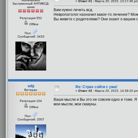
Administrator
«
Ответ #1 :
Марта 20, 2015, 13:17:46 pm
Заслуженный АНТИВСД-
шник
Вам нужно лечить всд.
Невропатолог назначил какое-то лечение? Мож
Репутация 552
Вы живете с родителями? Они знают о вашем 
Offline
Пол:
Сообщений: 3433
adg
Re: Страх сойти с ума!
Ветеран
«
Ответ #2 :
Марта 20, 2015, 14:39:20 pm
Ваши мысли и Вы это не совсем одно и тоже. Я 
Репутация 104
мои мысли, мои скакуны.
Offline
Пол:
Сообщений: 2007