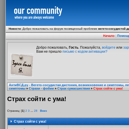
Новости
:
Добро пожаловать на форум посвященный проблеме
вегето-сосудистой д
Начало
|
Помощ
Добро пожаловать,
Гость
. Пожалуйста,
войдите
или
зар
Вам не пришло
письмо с кодом активации?
АнтиВСД.ру - Вегето-сосудистая дистония, возникновение и симптомы, л
симптомы
»
Страхи - фобии
»
Страх сумасшествия
»
Страх сойти с ума!
Страх сойти с ума!
Страниц: [
1
]
2
3
...
28
Вниз
Страх сойти с ума!