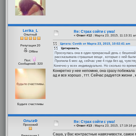
Lerika_L
Re: Страх сойти с ума!
Опытный
«
Ответ #12 :
Марта 23, 2015, 11:13:31 a
Цитата: Cvetik от Марта 23, 2015, 10:02:41 am
Репутация 20
Цитировать
Offline
Проснулась она в один прекрасный день с бешеной т
рассказывала страшные вещи , которые с ней были , п
Пол:
Пропила 6 мес ад, сейчас уже 4 года без ад, чувств
Сообщений: 320
Конечно у всех индивидуально. Но сколько по врем
Конкретно у нее непомню, она сразу побежала к
ад и все хорошо , ттт. Сейчас радуется жизни ,
Будьте счастливы
ОльгаФ
Re: Страх сойти с ума!
Прохожий
«
Ответ #13 :
Марта 23, 2015, 17:19:16 p
Саша, у Вас контрастные навязчивости, самое 
Репутация 1