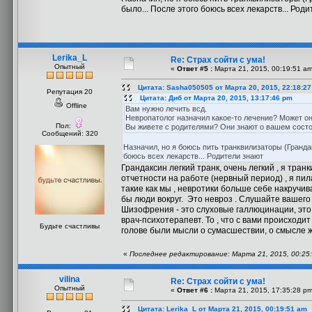
было... После этого боюсь всех лекарств... Род
Lerika_L
Re: Страх сойти с ума!
Опытный
«
Ответ #5 :
Марта 21, 2015, 00:19:51 am
Цитата: Sasha050505 от Марта 20, 2015, 22:18:2
Репутация 20
Цитата: Диб от Марта 20, 2015, 13:17:46 pm
Offline
Вам нужно лечить всд.
Невропатолог назначил какое-то лечение? Может о
Пол:
Вы живете с родителями? Они знают о вашем сост
Сообщений: 320
Назначил, но я боюсь пить транквилизаторы (Грандак
боюсь всех лекарств... Родители знают
Грандаксин легкий транк, очень легкий , я тран
отчетности на работе (нервный период) , я пил
такие как мы , невротики больше себе накручива
бы люди вокруг. Это невроз . Слушайте вашего
Шизофрения - это слуховые галлюцинации, это го
врач-психотерапевт. То , что с вами происходит
Будьте счастливы
голове были мысли о сумасшествии, о смысле жи
«
Последнее редактирование: Марта 21, 2015, 00:25:
vilina
Re: Страх сойти с ума!
Опытный
«
Ответ #6 :
Марта 21, 2015, 17:35:28 pm
Цитата: Lerika_L от Марта 21, 2015, 00:19:51 am