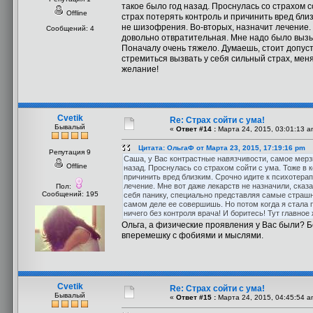
такое было год назад. Проснулась со страхом с
Offline
страх потерять контроль и причинить вред близ
не шизофрения. Во-вторых, назначит лечение. 
Сообщений: 4
довольно отвратительная. Мне надо было вызы
Поначалу очень тяжело. Думаешь, стоит допуст
стремиться вызвать у себя сильный страх, меня
желание!
Cvetik
Re: Страх сойти с ума!
Бывалый
«
Ответ #14 :
Марта 24, 2015, 03:01:13 a
Цитата: ОльгаФ от Марта 23, 2015, 17:19:16 pm
Репутация 9
Саша, у Вас контрастные навязчивости, самое мерзк
Offline
назад. Проснулась со страхом сойти с ума. Тоже в 
причинить вред близким. Срочно идите к психотерап
лечение. Мне вот даже лекарств не назначили, сказ
Пол:
Сообщений: 195
себя панику, специально представляя самые страшн
самом деле ее совершишь. Но потом когда я стала 
ничего без контроля врача! И боритесь! Тут главное
Ольга, а физические проявления у Вас были? Б
вперемешку с фобиями и мыслями.
Cvetik
Re: Страх сойти с ума!
Бывалый
«
Ответ #15 :
Марта 24, 2015, 04:45:54 a