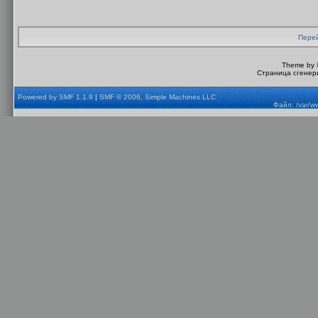
Перей
Theme by
Страница сгенери
Powered by SMF 1.1.9
|
SMF © 2006, Simple Machines LLC
Файл: /var/w