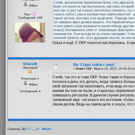
Cvetik, физические проявления были, глаз дергался
Offline
мере это меня не так беспокоило, как ужас которы
мне как-то раз так сильно захотелось умереть, что 
страха сойти с ума и контрастных навязчивостей - да
Пол:
Сообщений: 195
самое жуткое, поэтому я их выделила. Гораздо легч
тут наверно врач должен решить. Я и переключаться
то все равно страх возникал в каком-нибудь другом
атаку)) Изолировать себя от тревожащих факторов в
начинаются. Они всегда из-за спины нападают. У мен
сильной тревоги нет, есть дурацкие мысли, но они к
Ольга и ещё. С ОКР понятно как боролись. А ка
ОльгаФ
Re: Страх сойти с ума!
Прохожий
«
Ответ #19 :
Марта 24, 2015, 20:42:24 p
Cvetik, так это ж тоже ОКР. Точно также и борол
Репутация 1
полчаса в день это делать, когда тревога боль
Offline
свой организм так насиловать, итак ведь он на 
какими бы они ни были, и старалась переключит
Сообщений: 4
совершать ритуалов. В данном случае ритуалы 
тревожный звук - не искать его источник, чтобы
своим делом. Ведь на самом деле я знала, что э
Страниц: [
1
]
2
3
...
28
Вверх