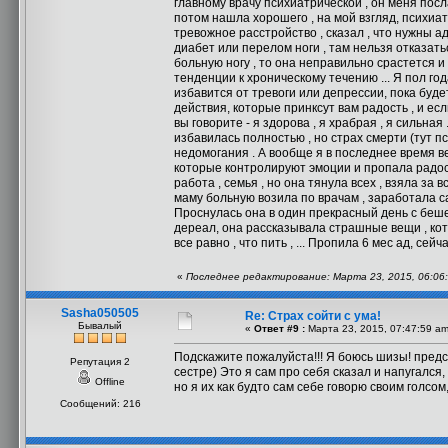
главному врачу психиатрической , он меня посла
потом нашла хорошего , на мой взгляд, психиа
тревожное расстройство , сказал , что нужны ад
диабет или перелом ноги , там нельзя отказать
больную ногу , то она неправильно срастется и 
тенденции к хроническому течению ... Я пол год
избавится от тревоги или депрессии, пока будет
действия, которые принксут вам радость , и ес
вы говорите - я здорова , я храбрая , я сильная 
избавилась полностью , но страх смерти (тут п
недомогания . А вообще я в последнее время ве
которые контролируют эмоции и пропала радость 
работа , семья , но она тянула всех , взяла за
маму больную возила по врачам , заработала сам
Проснулась она в один прекрасный день с бешен
дереал, она рассказывала страшные вещи , котор
все равно , что пить , ... Пропила 6 мес ад, сей
«
Последнее редактирование: Марта 23, 2015, 06:06:
Sasha050505
Re: Страх сойти с ума!
Бывалый
«
Ответ #9 :
Марта 23, 2015, 07:47:59 am
Подскажите пожалуйста!!! Я боюсь шизы! предст
Репутация 2
сестре) Это я сам про себя сказал и напугался
Offline
но я их как будто сам себе говорю своим голсом,
Сообщений: 216