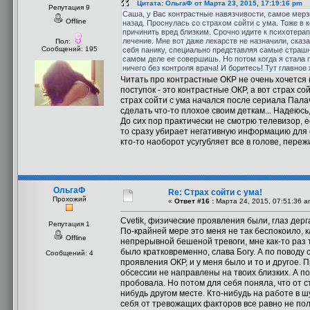
Цитата: ОльгаФ от Марта 23, 2015, 17:19:16 pm
Репутация 9
Саша, у Вас контрастные навязчивости, самое мерзк
Offline
назад. Проснулась со страхом сойти с ума. Тоже в 
причинить вред близким. Срочно идите к психотерап
лечение. Мне вот даже лекарств не назначили, сказ
Пол:
Сообщений: 195
себя панику, специально представляя самые страшн
самом деле ее совершишь. Но потом когда я стала 
ничего без контроля врача! И боритесь! Тут главное
Читать про контрастные ОКР не очень хочется 
поступок - это контрастные ОКР, а вот страх сой
страх сойти с ума начался после сериала Пала
сделать что-то плохое своим деткам... Надеюсь
До сих пор практически не смотрю телевизор, ес
то сразу убирает негативную информацию для с
кто-то наоборот усугубляет все в голове, переж
ОльгаФ
Re: Страх сойти с ума!
Прохожий
«
Ответ #16 :
Марта 24, 2015, 07:51:36 a
Cvetik, физические проявления были, глаз дерг
Репутация 1
По-крайней мере это меня не так беспокоило, 
Offline
непрерывной бешеной тревоги, мне как-то раз т
было кратковременно, слава Богу. А по поводу с
Сообщений: 4
проявления ОКР, и у меня было и то и другое. 
обсессии не направлены на твоих близких. А п
пробовала. Но потом для себя поняла, что от с
нибудь другом месте. Кто-нибудь на работе в ш
себя от тревожащих факторов все равно не пол