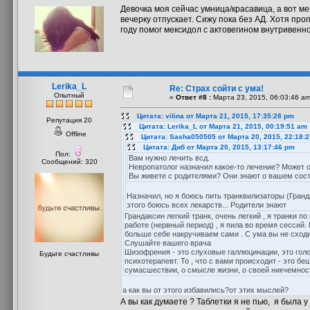
Девочка моя сейчас умница/красавица, а вот м
вечерку отпускает. Сижу пока без АД. Хотя про
году помог мексидол с актовегином внутривенно
Lerika_L
Re: Страх сойти с ума!
Опытный
«
Ответ #8 :
Марта 23, 2015, 06:03:46 am
Цитата: vilina от Марта 21, 2015, 17:35:28 pm
Репутация 20
Цитата: Lerika_L от Марта 21, 2015, 00:19:51 am
Offline
Цитата: Sasha050505 от Марта 20, 2015, 22:18:
Цитата: Диб от Марта 20, 2015, 13:17:46 pm
Пол:
Вам нужно лечить всд.
Сообщений: 320
Невропатолог назначил какое-то лечение? Может 
Вы живете с родителями? Они знают о вашем сос
Назначил, но я боюсь пить транквилизаторы (Гранда
этого боюсь всех лекарств... Родители знают
Грандаксин легкий транк, очень легкий , я транки п
работе (нервный период) , я пила во время сессий.
больше себе накручиваем сами . С ума вы не сходите
Слушайте вашего врача
Шизофрения - это слуховые галлюцинации, это голоса
Будьте счастливы
психотерапевт. То , что с вами происходит - это б
сумасшествии, о смысле жизни, о своей никчемности
а как вы от этого избавились?от этих мыслей?
А вы как думаете ? Таблетки я не пью, я была 