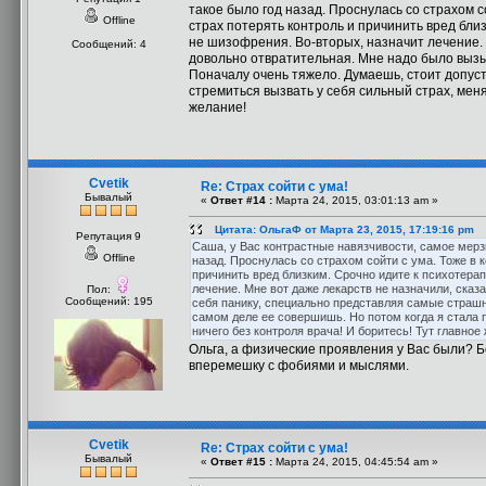
такое было год назад. Проснулась со страхом с
Offline
страх потерять контроль и причинить вред близ
не шизофрения. Во-вторых, назначит лечение. 
Сообщений: 4
довольно отвратительная. Мне надо было вызы
Поначалу очень тяжело. Думаешь, стоит допуст
стремиться вызвать у себя сильный страх, меня
желание!
Cvetik
Re: Страх сойти с ума!
Бывалый
«
Ответ #14 :
Марта 24, 2015, 03:01:13 am »
Цитата: ОльгаФ от Марта 23, 2015, 17:19:16 pm
Репутация 9
Саша, у Вас контрастные навязчивости, самое мерзк
Offline
назад. Проснулась со страхом сойти с ума. Тоже в 
причинить вред близким. Срочно идите к психотерап
лечение. Мне вот даже лекарств не назначили, сказ
Пол:
Сообщений: 195
себя панику, специально представляя самые страшн
самом деле ее совершишь. Но потом когда я стала 
ничего без контроля врача! И боритесь! Тут главное
Ольга, а физические проявления у Вас были? Б
вперемешку с фобиями и мыслями.
Cvetik
Re: Страх сойти с ума!
Бывалый
«
Ответ #15 :
Марта 24, 2015, 04:45:54 am »