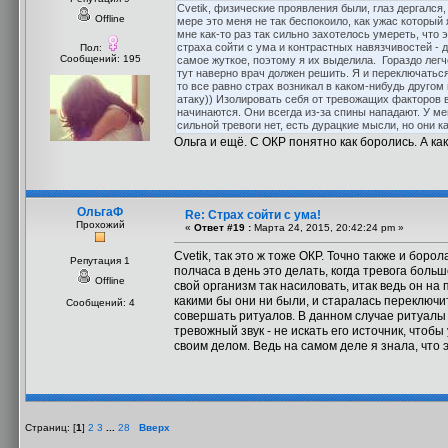
Cvetik, физические проявления были, глаз дергался
Offline
мере это меня не так беспокоило, как ужас которы
мне как-то раз так сильно захотелось умереть, что 
страха сойти с ума и контрастных навязчивостей - да
Пол:
Сообщений: 195
самое жуткое, поэтому я их выделила. Гораздо легч
тут наверно врач должен решить. Я и переключаться
то все равно страх возникал в каком-нибудь другом
атаку)) Изолировать себя от тревожащих факторов в
начинаются. Они всегда из-за спины нападают. У мен
сильной тревоги нет, есть дурацкие мысли, но они к
Ольга и ещё. С ОКР понятно как боролись. А ка
ОльгаФ
Re: Страх сойти с ума!
Прохожий
«
Ответ #19 :
Марта 24, 2015, 20:42:24 pm »
Cvetik, так это ж тоже ОКР. Точно также и борол
Репутация 1
полчаса в день это делать, когда тревога боль
Offline
свой организм так насиловать, итак ведь он на 
какими бы они ни были, и старалась переключит
Сообщений: 4
совершать ритуалов. В данном случае ритуалы 
тревожный звук - не искать его источник, чтобы
своим делом. Ведь на самом деле я знала, что э
Страниц: [
1
]
2
3
...
28
Вверх