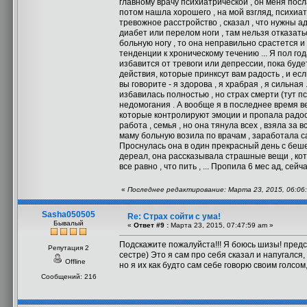
главному врачу психиатрической , он меня посла
потом нашла хорошего , на мой взгляд, психиа
тревожное расстройство , сказал , что нужны ад
диабет или перелом ноги , там нельзя отказать
больную ногу , то она неправильно срастется и 
тенденции к хроническому течению ... Я пол год
избавится от тревоги или депрессии, пока будет
действия, которые принксут вам радость , и ес
вы говорите - я здорова , я храбрая , я сильная 
избавилась полностью , но страх смерти (тут п
недомогания . А вообще я в последнее время ве
которые контролируют эмоции и пропала радость 
работа , семья , но она тянула всех , взяла за
маму больную возила по врачам , заработала сам
Проснулась она в один прекрасный день с бешен
дереал, она рассказывала страшные вещи , котор
все равно , что пить , ... Пропила 6 мес ад, сей
«
Последнее редактирование: Марта 23, 2015, 06:06:
Sasha050505
Re: Страх сойти с ума!
Бывалый
«
Ответ #9 :
Марта 23, 2015, 07:47:59 am »
Подскажите пожалуйста!!! Я боюсь шизы! предст
Репутация 2
сестре) Это я сам про себя сказал и напугался
Offline
но я их как будто сам себе говорю своим голсом,
Сообщений: 216