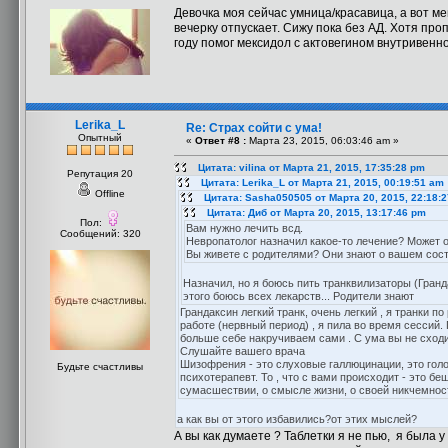
Девочка моя сейчас умница/красавица, а вот м
вечерку отпускает. Сижу пока без АД. Хотя про
году помог мексидол с актовегином внутривенно
Lerika_L
Re: Страх сойти с ума!
Опытный
«
Ответ #8 :
Марта 23, 2015, 06:03:46 am »
Цитата: vilina от Марта 21, 2015, 17:35:28 pm
Репутация 20
Цитата: Lerika_L от Марта 21, 2015, 00:19:51 am
Offline
Цитата: Sasha050505 от Марта 20, 2015, 22:18:
Цитата: Диб от Марта 20, 2015, 13:17:46 pm
Пол:
Вам нужно лечить всд.
Сообщений: 320
Невропатолог назначил какое-то лечение? Может 
Вы живете с родителями? Они знают о вашем сос
Назначил, но я боюсь пить транквилизаторы (Гранда
этого боюсь всех лекарств... Родители знают
Грандаксин легкий транк, очень легкий , я транки п
работе (нервный период) , я пила во время сессий.
больше себе накручиваем сами . С ума вы не сходите
Слушайте вашего врача
Шизофрения - это слуховые галлюцинации, это голоса
Будьте счастливы
психотерапевт. То , что с вами происходит - это б
сумасшествии, о смысле жизни, о своей никчемности
а как вы от этого избавились?от этих мыслей?
А вы как думаете ? Таблетки я не пью, я была 