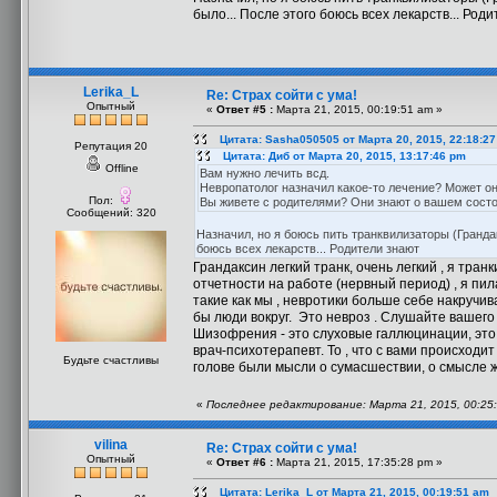
было... После этого боюсь всех лекарств... Род
Lerika_L
Re: Страх сойти с ума!
Опытный
«
Ответ #5 :
Марта 21, 2015, 00:19:51 am »
Цитата: Sasha050505 от Марта 20, 2015, 22:18:2
Репутация 20
Цитата: Диб от Марта 20, 2015, 13:17:46 pm
Offline
Вам нужно лечить всд.
Невропатолог назначил какое-то лечение? Может о
Пол:
Вы живете с родителями? Они знают о вашем сост
Сообщений: 320
Назначил, но я боюсь пить транквилизаторы (Грандак
боюсь всех лекарств... Родители знают
Грандаксин легкий транк, очень легкий , я тран
отчетности на работе (нервный период) , я пил
такие как мы , невротики больше себе накручива
бы люди вокруг. Это невроз . Слушайте вашего
Шизофрения - это слуховые галлюцинации, это го
врач-психотерапевт. То , что с вами происходит
Будьте счастливы
голове были мысли о сумасшествии, о смысле жи
«
Последнее редактирование: Марта 21, 2015, 00:25:
vilina
Re: Страх сойти с ума!
Опытный
«
Ответ #6 :
Марта 21, 2015, 17:35:28 pm »
Цитата: Lerika_L от Марта 21, 2015, 00:19:51 am