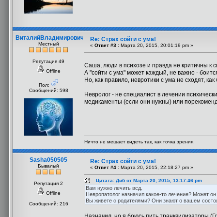
ВиталийВладимирович
Re: Страх сойти с ума!
Местный
«
Ответ #3 :
Марта 20, 2015, 20:01:19 pm »
Репутация 49
Саша, люди в психозе и правда не критичны к 
Offline
А "сойти с ума" может каждый, не важно - боится
Но, как правило, невротики с ума не сходят, как
Пол:
Сообщений: 598
Невролог - не специалист в лечении психическ
медикаменты (если они нужны) или порекомен
Ничто не мешает видеть так, как точка зрения.
Sasha050505
Re: Страх сойти с ума!
Бывалый
«
Ответ #4 :
Марта 20, 2015, 22:18:27 pm »
Цитата: Диб от Марта 20, 2015, 13:17:46 pm
Репутация 2
Вам нужно лечить всд.
Offline
Невропатолог назначил какое-то лечение? Может он
Вы живете с родителями? Они знают о вашем состо
Сообщений: 216
Назначил, но я боюсь пить транквилизаторы (Гр