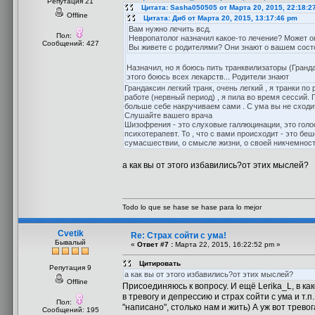
Репутация 21
Цитата: Sasha050505 от Марта 20, 2015, 22:18:2
Offline
Цитата: Диб от Марта 20, 2015, 13:17:46 pm
Вам нужно лечить всд.
Пол:
Невропатолог назначил какое-то лечение? Может о
Сообщений: 427
Вы живете с родителями? Они знают о вашем сост
Назначил, но я боюсь пить транквилизаторы (Гранда
этого боюсь всех лекарств... Родители знают
Грандаксин легкий транк, очень легкий , я транки п
работе (нервный период) , я пила во время сессий. 
больше себе накручиваем сами . С ума вы не сходите
Слушайте вашего врача
Шизофрения - это слуховые галлюцинации, это голоса
психотерапевт. То , что с вами происходит - это бе
сумасшествии, о смысле жизни, о своей никчемности
а как вы от этого избавились?от этих мыслей?
Todo lo que se hase se hase para lo mejor
Cvetik
Re: Страх сойти с ума!
Бывалый
«
Ответ #7 :
Марта 22, 2015, 16:22:52 pm »
Цитировать
Репутация 9
а как вы от этого избавились?от этих мыслей?
Offline
Присоединяюсь к вопросу. И ещё Lerika_L, в как
в тревогу и депрессию и страх сойти с ума и т.
Пол:
"написано", столько нам и жить) А уж вот трев
Сообщений: 195