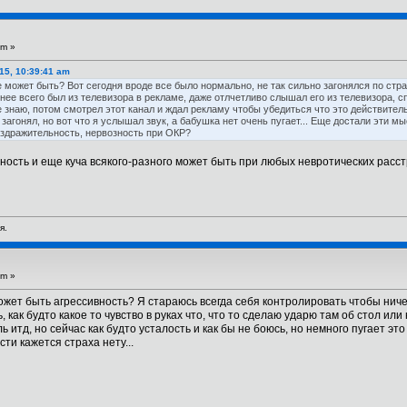
pm »
15, 10:39:41 am
 может быть? Вот сегодня вроде все было нормально, не так сильно загонялся по стр
тнее всего был из телевизора в рекламе, даже отлчетливо слышал его из телевизора, с
 знаю, потом смотрел этот канал и ждал рекламу чтобы убедиться что это действитель
загонял, но вот что я услышал звук, а бабушка нет очень пугает... Еще достали эти мы
аздражительность, нервозность при ОКР?
ость и еще куча всякого-разного может быть при любых невротических расстро
я.
am »
ожет быть агрессивность? Я стараюсь всегда себя контролировать чтобы ничего
как будто какое то чувство в руках что, что то сделаю ударю там об стол или
ь итд, но сейчас как будто усталость и как бы не боюсь, но немного пугает это 
сти кажется страха нету...