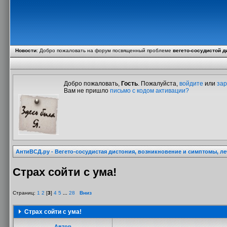
Новости
:
Добро пожаловать на форум посвященный проблеме
вегето-сосудистой д
Добро пожаловать,
Гость
. Пожалуйста,
войдите
или
зар
Вам не пришло
письмо с кодом активации?
АнтиВСД.ру - Вегето-сосудистая дистония, возникновение и симптомы, л
Страх сойти с ума!
Страниц:
1
2
[
3
]
4
5
...
28
Вниз
Страх сойти с ума!
Автор