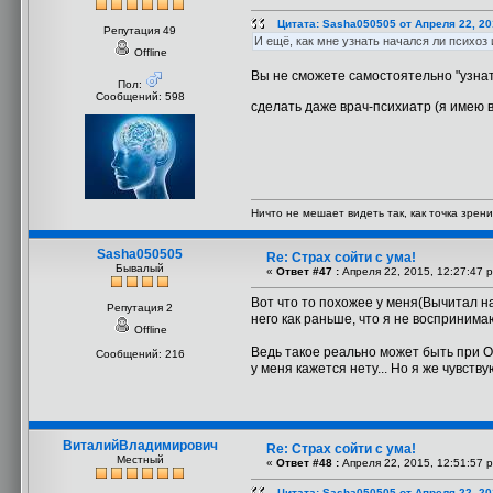
Цитата: Sasha050505 от Апреля 22, 20
Репутация 49
И ещё, как мне узнать начался ли психоз
Offline
Вы не сможете самостоятельно "узнат
Пол:
Сообщений: 598
сделать даже врач-психиатр (я имею в
Ничто не мешает видеть так, как точка зрени
Sasha050505
Re: Страх сойти с ума!
Бывалый
«
Ответ #47 :
Апреля 22, 2015, 12:27:47 
Вот что то похожее у меня(Вычитал на 
Репутация 2
него как раньше, что я не воспринимаю
Offline
Ведь такое реально может быть при О
Сообщений: 216
у меня кажется нету... Но я же чувств
ВиталийВладимирович
Re: Страх сойти с ума!
Местный
«
Ответ #48 :
Апреля 22, 2015, 12:51:57 
Цитата: Sasha050505 от Апреля 22, 20