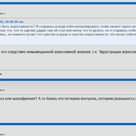
am »
15, 10:36:29 am
т быть агрессивность? Я стараюсь всегда себя контролировать чтобы ничего такого не
уках что, что то сделаю ударю там об стол или начну что то делать, но я стараюсь себ
юсь, но немного пугает это чувство в руках и чувство агрессивонсти, что начну себя ве
- это следствие невымещенной агрессивной энергии, т.н. "фрустрация агрессии
я.
am »
хоз или шизофрения? А то боюсь что потеряю контроль, потеряю реальность вс
pm »