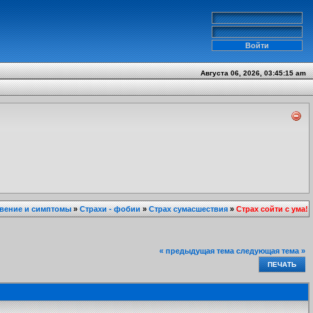
Августа 06, 2026, 03:45:15 am
вение и симптомы
»
Страхи - фобии
»
Страх сумасшествия
»
Страх сойти с ума!
« предыдущая тема
следующая тема »
ПЕЧАТЬ