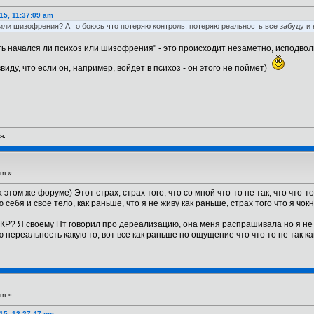
15, 11:37:09 am
 или шизофрения? А то боюсь что потеряю контроль, потеряю реальность все забуду и 
ь начался ли психоз или шизофрения" - это происходит незаметно, исподволь
виду, что если он, например, войдет в психоз - он этого не поймет)
я.
pm »
этом же форуме) Этот страх, страх того, что со мной что-то не так, что что-
 себя и свое тело, как раньше, что я не живу как раньше, страх того что я чок
КР? Я своему Пт говорил про дереализацию, она меня распрашивала но я не м
ую нереальность какую то, вот все как раньше но ощущение что что то не так ка
pm »
15, 12:27:47 pm