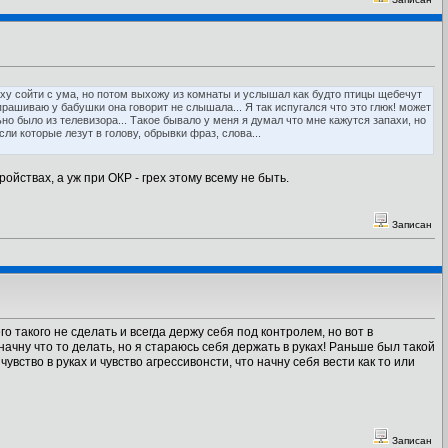
аху сойти с ума, но потом выхожу из комнаты и услышал как будто птицы щебечут
прашиваю у бабушки она говорит не слышала... Я так испугался что это глюк! может
но было из телевизора... Такое бывало у меня я думал что мне кажутся запахи, но
сли которые лезут в голову, обрывки фраз, слова...
йствах, а уж при ОКР - грех этому всему не быть.
Записан
 такого не сделать и всегда держу себя под контролем, но вот в
 начну что то делать, но я стараюсь себя держать в руках! Раньше был такой
чувство в руках и чувство агрессивонсти, что начну себя вести как то или
Записан