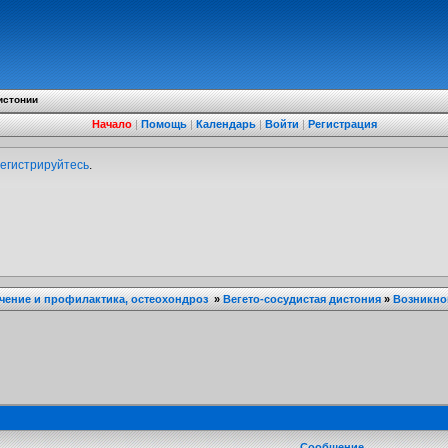
истонии
Начало
|
Помощь
|
Календарь
|
Войти
|
Регистрация
егистрируйтесь
.
ечение и профилактика, остеохондроз
»
Вегето-сосудистая дистония
»
Возникно
Сообщение