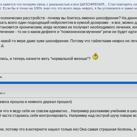
то кажется что потеряю связь с реальностью и все ШИЗОФРЕНИЯ... Стал повторять себе
. Если бы я точно на 100% знал что это всего лишь невроз, я бы успокоился и зажил н
 психических расстройств - почему вы боитесь именно шизофрении? На данн
брать всего один подходящий нейролептик в нужной дозировке - и все, можно
 становится хроническим, когда человек не получает необходимого лечения, к
лечение - то ни о каком дефекте и "пожизненном мучении" речи не будет идти
о в какой-то мере даже хуже шизофрении. Потому что таблетками невроз не ле
.д.
оились, и теперь начнете жить "нормальной жизнью"?
я.
am »
тревога прошла и немного дереал прошел)
я что я веду себя не совсем адекватно... Например разлаживю учебнике в шко
й части стараюсь себя контролировать. Например над сестрой шучу говорю вс
, потому что в интернете нашел только ее) Она самая страшная болезнь, я п