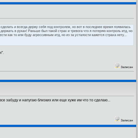
 сделать и всегда держу себя под контролем, но вот в последнее время появилась
я держать в руках! Раньше был такой страх и тревога что я потеряю контроль итд, но
сти как то или буду агрессивным итд, но из за усталости кажется страха нету...
".
Записан
е забуду и напугаю близких или еще хуже им что то сделаю...
Записан