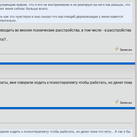
окружающим миром, что я его не воспринимаю и не реагирую на него как раньше, что
коит меня сейчас больше всего.
ь как это чувствую и она сказал что настоящий дереализации у меня кажется
твительно..
входить во многие психические расстройства, в том числе - в расстройства
та?..
Записан
раты, мне говорили ходить к психотерапевту чтобы работать, но денег пока
Записан
или ходить к психотерапевту чтобы работать, но денег пока что нету... А так я бы