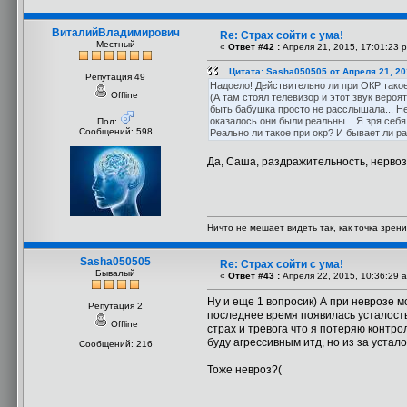
ВиталийВладимирович
Re: Страх сойти с ума!
Местный
«
Ответ #42 :
Апреля 21, 2015, 17:01:23 
Цитата: Sasha050505 от Апреля 21, 20
Репутация 49
Надоело! Действительно ли при ОКР такое
Offline
(А там стоял телевизор и этот звук вероя
быть бабушка просто не расслышала... Не
оказалось они были реальны... Я зря себя 
Пол:
Сообщений: 598
Реально ли такое при окр? И бывает ли р
Да, Саша, раздражительность, нервозн
Ничто не мешает видеть так, как точка зрени
Sasha050505
Re: Страх сойти с ума!
Бывалый
«
Ответ #43 :
Апреля 22, 2015, 10:36:29 
Ну и еще 1 вопросик) А при неврозе м
Репутация 2
последнее время появилась усталость, 
Offline
страх и тревога что я потеряю контрол
буду агрессивным итд, но из за устало
Сообщений: 216
Тоже невроз?(