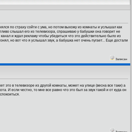
ялся по страху сойти с ума, но потом выхожу из комнаты и услышал как
етливо слышал его из телевизора, спрашиваю у бабушки она говорит не
т канал и ждал рекламу чтобы убедиться что это действительно было из
онял, но вот что я услышал звук, а бабушка нет очень пугает... Еще достали
Записан
жет это в телевизоре из другой комнаты, может на улице (весна все таки) а
та. И если честно, то мне все равно что это был за звук такой и от куда он
успокоиться.
Записан