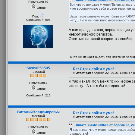
Репутация 49
Вот что то похожее у меня(Вычитал на это
Offline
я не воспринимаю себя и свое тело, как р
Ведь такое реально может быть при ОКР? 
Пол:
Сообщений: 598
нету... Но я же чувствую нереальность ка
А вам правда важно, дереализация у в
невротического регистра.
Ответьте на такой вопрос: вы вообще 
Ничто не мешает видеть так, как точка зрени
Sasha050505
Re: Страх сойти с ума!
Бывалый
«
Ответ #49 :
Апреля 22, 2015, 13:04:47 
Я так и знал что у меня психическое 
Репутация 2
что нету... А так я бы с радостью!
Offline
Сообщений: 216
ВиталийВладимирович
Re: Страх сойти с ума!
Местный
«
Ответ #50 :
Апреля 22, 2015, 13:55:36 
Цитата: Sasha050505 от Апреля 22, 20
Репутация 49
Я так и знал что у меня психическое забо
Offline
с радостью!