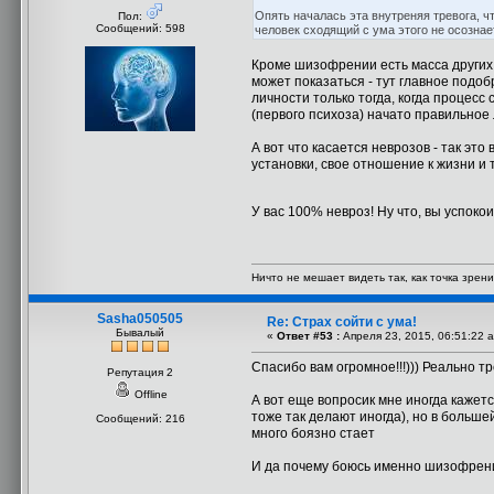
Опять началась эта внутреняя тревога, ч
Пол:
Сообщений: 598
человек сходящий с ума этого не осознает
Кроме шизофрении есть масса других
может показаться - тут главное подо
личности только тогда, когда процесс
(первого психоза) начато правильное 
А вот что касается неврозов - так эт
установки, свое отношение к жизни и т
У вас 100% невроз! Ну что, вы успок
Ничто не мешает видеть так, как точка зрени
Sasha050505
Re: Страх сойти с ума!
Бывалый
«
Ответ #53 :
Апреля 23, 2015, 06:51:22 
Спасибо вам огромное!!!))) Реально 
Репутация 2
Offline
А вот еще вопросик мне иногда кажетс
тоже так делают иногда), но в больше
Сообщений: 216
много боязно стает
И да почему боюсь именно шизофрении