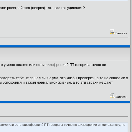
кое расстройство (невроз) - что вас так удивляет?
Записан
иям у меня похоже или есть шизофрения? ПТ говорила точно не
торять себе не сошел ли я с ума, это как бы проверка на то не сошел ли я
 бы успокоился и зажил нормальной жизнью, а то эти страхи не дают
Записан
охоже или есть шизофрения? ПТ говорила точно не шизофрении и психоза нету, но