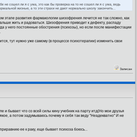
 не сошел ли я с ума, это как бы проверка на то не сошел ли я с ума, ведь
ормальной жизнью, а то эти страхи не дают нормально школу закончить...
ом этапе развития фармакологии шизофрения лечится не так сложно, как
 дальше жить и радоваться. Шизофрения приводит к дефекту, распаду
огда у него постоянные обострения (психозы), но если после манифестации
.
чится, тут нужно уже самому (в процессе психотерапии) изменить свои
Записан
ле и бывает что со всей силы кину учебник на парту итд(Но мои друзья
якое, а потом задумываюсь почему я себя так веду "Неадекватно" И не
риравнию ее к раку, еще бывает психоза боюсь...