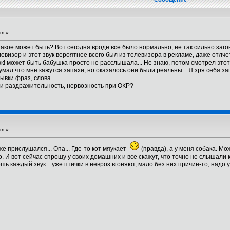
am »
акое может быть? Вот сегодня вроде все было нормально, не так сильно загон
левизор и этот звук вероятнее всего был из телевизора в рекламе, даже отлч
люк! может быть бабушка просто не расслышала... Не знаю, потом смотрел это
умал что мне кажутся запахи, но оказалось они были реальны... Я зря себя заг
ывки фраз, слова...
ли раздражительность, нервозность при ОКР?
pm »
 прислушался... Опа... Где-то кот мяукает
(правда), а у меня собака. Мо
. И вот сейчас спрошу у своих домашних и все скажут, что точно не слышали ко
ь каждый звук... уже птички в невроз вгоняют, мало без них причин-то, надо 