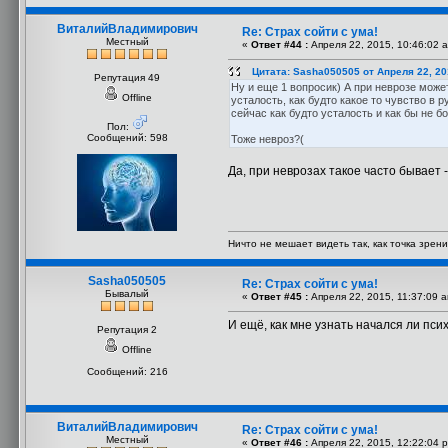
ВиталийВладимирович
Re: Страх сойти с ума!
Местный
«
Ответ #44 :
Апреля 22, 2015, 10:46:02 
Цитата: Sasha050505 от Апреля 22, 20
Репутация 49
Ну и еще 1 вопросик) А при неврозе може
Offline
усталость, как будто какое то чувство в р
сейчас как будто усталость и как бы не бо
Пол:
Сообщений: 598
Тоже невроз?(
Да, при неврозах такое часто бывает 
Ничто не мешает видеть так, как точка зрени
Sasha050505
Re: Страх сойти с ума!
Бывалый
«
Ответ #45 :
Апреля 22, 2015, 11:37:09 
И ещё, как мне узнать начался ли пси
Репутация 2
Offline
Сообщений: 216
ВиталийВладимирович
Re: Страх сойти с ума!
Местный
«
Ответ #46 :
Апреля 22, 2015, 12:22:04 