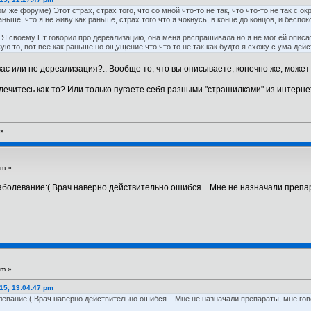
м же форуме) Этот страх, страх того, что со мной что-то не так, что что-то не так с 
аньше, что я не живу как раньше, страх того что я чокнусь, в конце до концов, и беспо
Я своему Пт говорил про дереализацию, она меня распрашивала но я не мог ей описат
кую то, вот все как раньше но ощущение что что то не так как будто я схожу с ума дейс
ас или не дереализация?.. Вообще то, что вы описываете, конечно же, может 
лечитесь как-то? Или только пугаете себя разными "страшилками" из интерне
я.
pm »
заболевание:( Врач наверно действительно ошибся... Мне не назначали препа
pm »
15, 13:04:47 pm
левание:( Врач наверно действительно ошибся... Мне не назначали препараты, мне говор