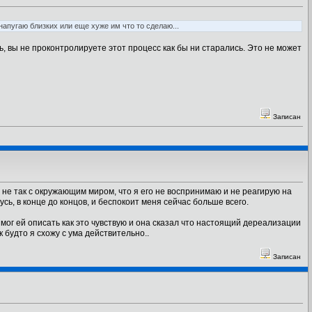
напугаю близких или еще хуже им что то сделаю...
, вы не проконтролируете этот процесс как бы ни старались. Это не может
Записан
то не так с окружающим миром, что я его не воспринимаю и не реагирую на
нусь, в конце до концов, и беспокоит меня сейчас больше всего.
ог ей описать как это чувствую и она сказал что настоящий дереализации
к будто я схожу с ума действительно..
Записан