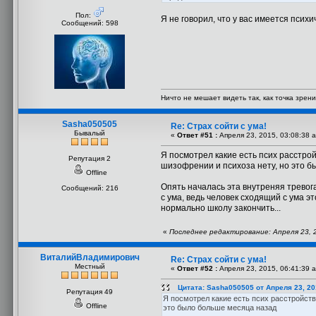
Пол:
Я не говорил, что у вас имеется психи
Сообщений: 598
Ничто не мешает видеть так, как точка зрени
Sasha050505
Re: Страх сойти с ума!
Бывалый
«
Ответ #51 :
Апреля 23, 2015, 03:08:38 
Я посмотрел какие есть псих расстро
Репутация 2
шизофрении и психоза нету, но это 
Offline
Опять началась эта внутреняя тревога
Сообщений: 216
с ума, ведь человек сходящий с ума э
нормально школу закончить...
«
Последнее редактирование: Апреля 23, 
ВиталийВладимирович
Re: Страх сойти с ума!
Местный
«
Ответ #52 :
Апреля 23, 2015, 06:41:39 
Цитата: Sasha050505 от Апреля 23, 20
Репутация 49
Я посмотрел какие есть псих расстройств
Offline
это было больше месяца назад