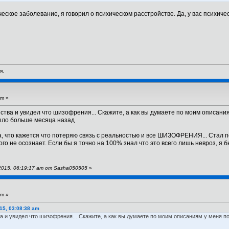
ческое заболевание, я говорил о психическом расстройстве. Да, у вас психичес
я.
am »
йства и увидел что шизофрения... Скажите, а как вы думаете по моим описан
было больше месяца назад
, что кажется что потеряю связь с реальностью и все ШИЗОФРЕНИЯ... Стал пов
того не осознает. Если бы я точно на 100% знал что это всего лишь невроз, я
2015, 06:19:17 am от Sasha050505
»
am »
15, 03:08:38 am
а и увидел что шизофрения... Скажите, а как вы думаете по моим описаниям у меня п