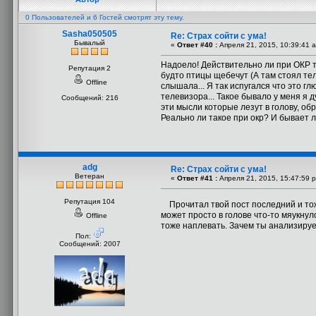
0 Пользователей и 6 Гостей смотрят эту тему.
Sasha050505
Re: Страх сойти с ума!
Бывалый
«
Ответ #40 :
Апреля 21, 2015, 10:39:41 
Надоело! Действительно ли при ОКР т
Репутация 2
будто птицы щебечут (А там стоял те
Offline
слышала... Я так испугался что это г
телевизора... Такое бывало у меня я д
Сообщений: 216
эти мысли которые лезут в голову, обр
Реально ли такое при окр? И бывает 
adg
Re: Страх сойти с ума!
Ветеран
«
Ответ #41 :
Апреля 21, 2015, 15:47:59 
Репутация 104
Прочитал твой пост последний и тоже
может просто в голове что-то мяукнуло
Offline
тоже наплевать. Зачем ты анализируеш
Пол:
Сообщений: 2007