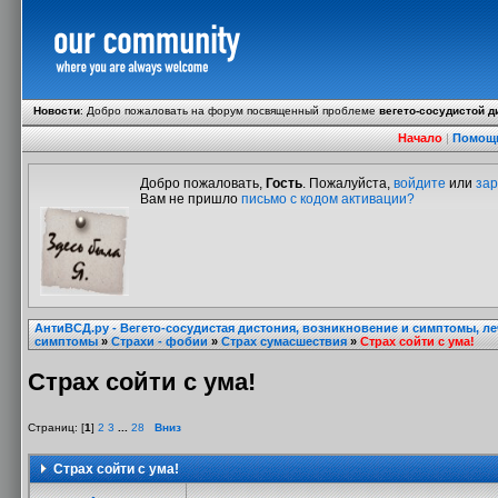
Новости
:
Добро пожаловать на форум посвященный проблеме
вегето-сосудистой д
Начало
|
Помощ
Добро пожаловать,
Гость
. Пожалуйста,
войдите
или
зар
Вам не пришло
письмо с кодом активации?
АнтиВСД.ру - Вегето-сосудистая дистония, возникновение и симптомы, л
симптомы
»
Страхи - фобии
»
Страх сумасшествия
»
Страх сойти с ума!
Страх сойти с ума!
Страниц: [
1
]
2
3
...
28
Вниз
Страх сойти с ума!