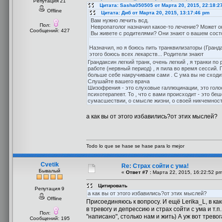
Репутация 21
Цитата: Sasha050505 от Марта 20, 2015, 22:18:2
Offline
Цитата: Диб от Марта 20, 2015, 13:17:46 pm
Вам нужно лечить всд.
Пол:
Невропатолог назначил какое-то лечение? Может о
Сообщений: 427
Вы живете с родителями? Они знают о вашем сост
Назначил, но я боюсь пить транквилизаторы (Гранда
этого боюсь всех лекарств... Родители знают
Грандаксин легкий транк, очень легкий , я транки п
работе (нервный период) , я пила во время сессий. 
больше себе накручиваем сами . С ума вы не сходите
Слушайте вашего врача
Шизофрения - это слуховые галлюцинации, это голоса
психотерапевт. То , что с вами происходит - это бе
сумасшествии, о смысле жизни, о своей никчемности
а как вы от этого избавились?от этих мыслей?
Todo lo que se hase se hase para lo mejor
Cvetik
Re: Страх сойти с ума!
Бывалый
«
Ответ #7 :
Марта 22, 2015, 16:22:52 pm
Цитировать
Репутация 9
а как вы от этого избавились?от этих мыслей?
Offline
Присоединяюсь к вопросу. И ещё Lerika_L, в как
в тревогу и депрессию и страх сойти с ума и т.
Пол:
"написано", столько нам и жить) А уж вот трев
Сообщений: 195