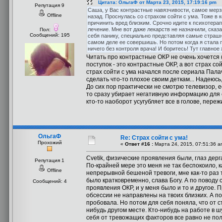
Цитата: ОльгаФ от Марта 23, 2015, 17:19:16 pm
Репутация 9
Саша, у Вас контрастные навязчивости, самое мерзк
Offline
назад. Проснулась со страхом сойти с ума. Тоже в 
причинить вред близким. Срочно идите к психотерап
лечение. Мне вот даже лекарств не назначили, сказ
Пол:
Сообщений: 195
себя панику, специально представляя самые страшн
самом деле ее совершишь. Но потом когда я стала 
ничего без контроля врача! И боритесь! Тут главное
Читать про контрастные ОКР не очень хочется 
поступок - это контрастные ОКР, а вот страх сой
страх сойти с ума начался после сериала Пала
сделать что-то плохое своим деткам... Надеюсь
До сих пор практически не смотрю телевизор, ес
то сразу убирает негативную информацию для с
кто-то наоборот усугубляет все в голове, переж
ОльгаФ
Re: Страх сойти с ума!
Прохожий
«
Ответ #16 :
Марта 24, 2015, 07:51:36 a
Cvetik, физические проявления были, глаз дерг
Репутация 1
По-крайней мере это меня не так беспокоило, 
Offline
непрерывной бешеной тревоги, мне как-то раз т
было кратковременно, слава Богу. А по поводу с
Сообщений: 4
проявления ОКР, и у меня было и то и другое. 
обсессии не направлены на твоих близких. А п
пробовала. Но потом для себя поняла, что от с
нибудь другом месте. Кто-нибудь на работе в ш
себя от тревожащих факторов все равно не пол