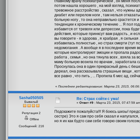
главному врачу психиатрической , он меня посла
потом нашла хорошего , на мой взгляд, психиа
тревожное расстройство , сказал , что нужны ад
диабет или перелом ноги , там нельзя отказать
больную ногу , то она неправильно срастется и 
тенденции к хроническому течению ... Я пол год
избавится от тревоги или депрессии, пока будет
действия, которые принксут вам радость , и ес
вы говорите - я здорова , я храбрая , я сильная 
избавилась полностью , но страх смерти (тут п
недомогания . А вообще я в последнее время ве
которые контролируют эмоции и пропала радость 
работа , семья , но она тянула всех , взяла за
маму больную возила по врачам , заработала сам
Проснулась она в один прекрасный день с бешен
дереал, она рассказывала страшные вещи , котор
все равно , что пить , ... Пропила 6 мес ад, сей
«
Последнее редактирование: Марта 23, 2015, 06:06:
Sasha050505
Re: Страх сойти с ума!
Бывалый
«
Ответ #9 :
Марта 23, 2015, 07:47:59 am
Подскажите пожалуйста!!! Я боюсь шизы! предст
Репутация 2
сестре) Это я сам про себя сказал и напугался
Offline
но я их как будто сам себе говорю своим голсом,
Сообщений: 216