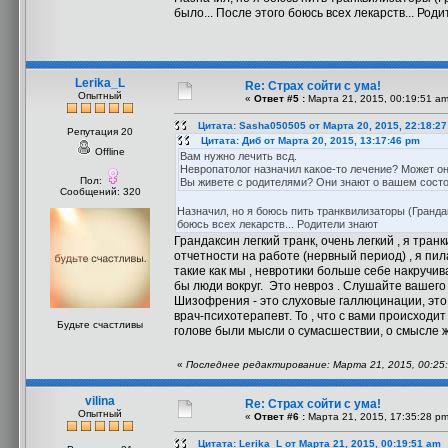
было... После этого боюсь всех лекарств... Род
Lerika_L
Re: Страх сойти с ума!
Опытный
«
Ответ #5 :
Марта 21, 2015, 00:19:51 am
Цитата: Sasha050505 от Марта 20, 2015, 22:18:2
Репутация 20
Цитата: Диб от Марта 20, 2015, 13:17:46 pm
Offline
Вам нужно лечить всд.
Невропатолог назначил какое-то лечение? Может о
Пол:
Вы живете с родителями? Они знают о вашем сост
Сообщений: 320
Назначил, но я боюсь пить транквилизаторы (Грандак
боюсь всех лекарств... Родители знают
Грандаксин легкий транк, очень легкий , я тран
отчетности на работе (нервный период) , я пил
такие как мы , невротики больше себе накручива
бы люди вокруг. Это невроз . Слушайте вашего
Шизофрения - это слуховые галлюцинации, это го
врач-психотерапевт. То , что с вами происходит
Будьте счастливы
голове были мысли о сумасшествии, о смысле жи
«
Последнее редактирование: Марта 21, 2015, 00:25:
vilina
Re: Страх сойти с ума!
Опытный
«
Ответ #6 :
Марта 21, 2015, 17:35:28 pm
Цитата: Lerika_L от Марта 21, 2015, 00:19:51 am