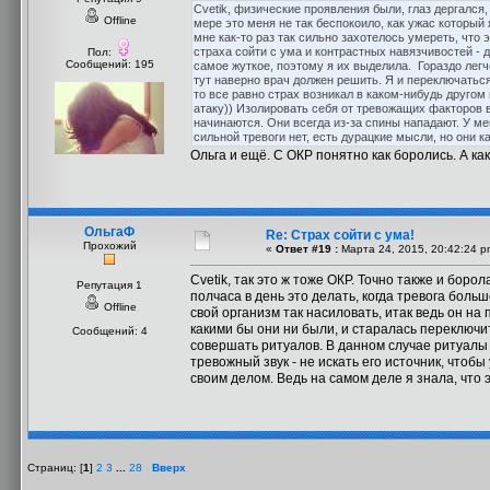
Cvetik, физические проявления были, глаз дергался
Offline
мере это меня не так беспокоило, как ужас которы
мне как-то раз так сильно захотелось умереть, что 
страха сойти с ума и контрастных навязчивостей - да
Пол:
Сообщений: 195
самое жуткое, поэтому я их выделила. Гораздо легч
тут наверно врач должен решить. Я и переключаться
то все равно страх возникал в каком-нибудь другом
атаку)) Изолировать себя от тревожащих факторов в
начинаются. Они всегда из-за спины нападают. У мен
сильной тревоги нет, есть дурацкие мысли, но они к
Ольга и ещё. С ОКР понятно как боролись. А ка
ОльгаФ
Re: Страх сойти с ума!
Прохожий
«
Ответ #19 :
Марта 24, 2015, 20:42:24 p
Cvetik, так это ж тоже ОКР. Точно также и борол
Репутация 1
полчаса в день это делать, когда тревога боль
Offline
свой организм так насиловать, итак ведь он на 
какими бы они ни были, и старалась переключит
Сообщений: 4
совершать ритуалов. В данном случае ритуалы 
тревожный звук - не искать его источник, чтобы
своим делом. Ведь на самом деле я знала, что э
Страниц: [
1
]
2
3
...
28
Вверх