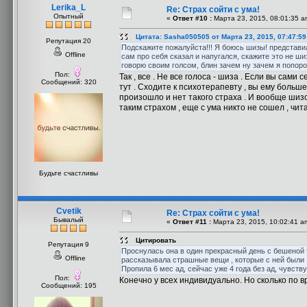
Lerika_L
Re: Страх сойти с ума!
Опытный
«
Ответ #10 :
Марта 23, 2015, 08:01:35 a
Цитата: Sasha050505 от Марта 23, 2015, 07:47:5
Репутация 20
Подскажите пожалуйста!!! Я боюсь шизы! представил
Offline
сам про себя сказал и напугался, скажите это не ши
говорю своим голсом, блин зачем ну зачем я попороб
Пол:
Так , все . Не все голоса - шиза . Если вы сам
Сообщений: 320
тут . Сходите к психотерапевту , вы ему больше
произошло и нет такого страха . И вообще шизо
таким страхом , еще с ума никто не сошел , чи
Будьте счастливы
Cvetik
Re: Страх сойти с ума!
Бывалый
«
Ответ #11 :
Марта 23, 2015, 10:02:41 a
Цитировать
Репутация 9
Проснулась она в один прекрасный день с бешеной тр
Offline
рассказывала страшные вещи , которые с ней были , по
Пропила 6 мес ад, сейчас уже 4 года без ад, чувству
Пол:
Конечно у всех индивидуально. Но сколько по 
Сообщений: 195