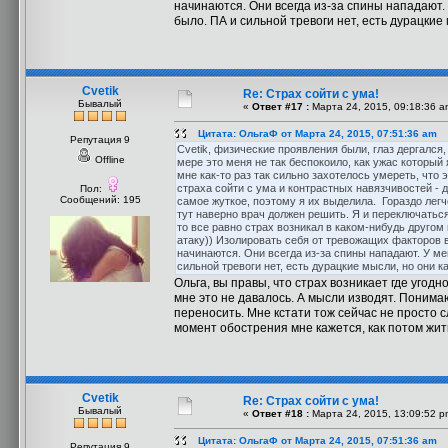
начинаются. Они всегда из-за спины нападают. У
было. ПА и сильной тревоги нет, есть дурацкие 
Cvetik
Re: Страх сойти с ума!
Бывалый
«
Ответ #17 :
Марта 24, 2015, 09:18:36 a
Цитата: ОльгаФ от Марта 24, 2015, 07:51:36 am
Репутация 9
Cvetik, физические проявления были, глаз дергался
Offline
мере это меня не так беспокоило, как ужас которы
мне как-то раз так сильно захотелось умереть, что 
страха сойти с ума и контрастных навязчивостей - да
Пол:
Сообщений: 195
самое жуткое, поэтому я их выделила. Гораздо легч
тут наверно врач должен решить. Я и переключаться
то все равно страх возникал в каком-нибудь другом
атаку)) Изолировать себя от тревожащих факторов в
начинаются. Они всегда из-за спины нападают. У мен
сильной тревоги нет, есть дурацкие мысли, но они к
Ольга, вы правы, что страх возникает где угодн
мне это не давалось. А мысли изводят. Понимаю,
переносить. Мне кстати тож сейчас не просто с
момент обострения мне кажется, как потом жить
Cvetik
Re: Страх сойти с ума!
Бывалый
«
Ответ #18 :
Марта 24, 2015, 13:09:52 p
Цитата: ОльгаФ от Марта 24, 2015, 07:51:36 am
Репутация 9