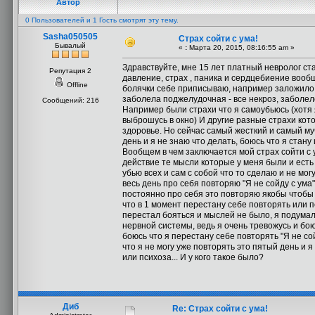
Автор
0 Пользователей и 1 Гость смотрят эту тему.
Sasha050505
Страх сойти с ума!
Бывалый
«
:
Марта 20, 2015, 08:16:55 am »
Здравствуйте, мне 15 лет платный невролог ст
Репутация 2
давление, страх , паника и сердцебиение вооб
Offline
болячки себе приписываю, например заложило ухо
заболела поджелудочная - все некроз, заболел
Сообщений: 216
Например были страхи что я самоубьюсь (хотя я
выброшусь в окно) И другие разные страхи кот
здоровье. Но сейчас самый жесткий и самый му
день и я не знаю что делать, боюсь что я стан
Вообщем в чем заключается мой страх сойти с 
действие те мысли которые у меня были и есть 
убью всех и сам с собой что то сделаю и не мог
весь день про себя повторяю "Я не сойду с ума"
постоянно про себя это повторяю якобы чтобы не
что в 1 момент перестану себе повторять или пе
перестал бояться и мыслей не было, я подумал 
нервной системы, ведь я очень тревожусь и бою
боюсь что я перестану себе повторять "Я не сой
что я не могу уже повторять это пятый день и я
или психоза... И у кого такое было?
Диб
Re: Страх сойти с ума!