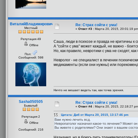
ВиталийВладимирович
Re: Страх сойти с ума!
Местный
«
Ответ #3 :
Марта 20, 2015, 20:01:19 pm
Репутация 49
Саша, люди в психозе и правда не критичны к 
Offline
А "сойти с ума" может каждый, не важно - боится
Но, как правило, невротики с ума не сходят, как
Пол:
Сообщений: 598
Невролог - не специалист в лечении психическ
медикаменты (если они нужны) или порекомен
Ничто не мешает видеть так, как точка зрения.
Sasha050505
Re: Страх сойти с ума!
Бывалый
«
Ответ #4 :
Марта 20, 2015, 22:18:27 pm
Цитата: Диб от Марта 20, 2015, 13:17:46 pm
Репутация 2
Вам нужно лечить всд.
Offline
Невропатолог назначил какое-то лечение? Может он
Вы живете с родителями? Они знают о вашем состо
Сообщений: 216
Назначил, но я боюсь пить транквилизаторы (Гр