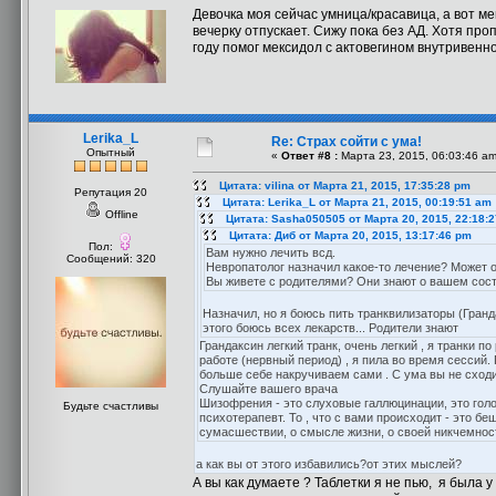
Девочка моя сейчас умница/красавица, а вот м
вечерку отпускает. Сижу пока без АД. Хотя про
году помог мексидол с актовегином внутривенно
Lerika_L
Re: Страх сойти с ума!
Опытный
«
Ответ #8 :
Марта 23, 2015, 06:03:46 am
Цитата: vilina от Марта 21, 2015, 17:35:28 pm
Репутация 20
Цитата: Lerika_L от Марта 21, 2015, 00:19:51 am
Offline
Цитата: Sasha050505 от Марта 20, 2015, 22:18:
Цитата: Диб от Марта 20, 2015, 13:17:46 pm
Пол:
Вам нужно лечить всд.
Сообщений: 320
Невропатолог назначил какое-то лечение? Может 
Вы живете с родителями? Они знают о вашем сос
Назначил, но я боюсь пить транквилизаторы (Гранда
этого боюсь всех лекарств... Родители знают
Грандаксин легкий транк, очень легкий , я транки п
работе (нервный период) , я пила во время сессий.
больше себе накручиваем сами . С ума вы не сходите
Слушайте вашего врача
Шизофрения - это слуховые галлюцинации, это голоса
Будьте счастливы
психотерапевт. То , что с вами происходит - это б
сумасшествии, о смысле жизни, о своей никчемности
а как вы от этого избавились?от этих мыслей?
А вы как думаете ? Таблетки я не пью, я была 