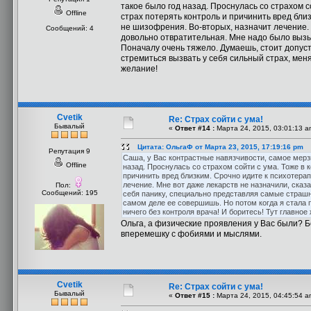
такое было год назад. Проснулась со страхом с
Offline
страх потерять контроль и причинить вред близ
не шизофрения. Во-вторых, назначит лечение. 
Сообщений: 4
довольно отвратительная. Мне надо было вызы
Поначалу очень тяжело. Думаешь, стоит допуст
стремиться вызвать у себя сильный страх, меня
желание!
Cvetik
Re: Страх сойти с ума!
Бывалый
«
Ответ #14 :
Марта 24, 2015, 03:01:13 a
Цитата: ОльгаФ от Марта 23, 2015, 17:19:16 pm
Репутация 9
Саша, у Вас контрастные навязчивости, самое мерзк
Offline
назад. Проснулась со страхом сойти с ума. Тоже в 
причинить вред близким. Срочно идите к психотерап
лечение. Мне вот даже лекарств не назначили, сказ
Пол:
Сообщений: 195
себя панику, специально представляя самые страшн
самом деле ее совершишь. Но потом когда я стала 
ничего без контроля врача! И боритесь! Тут главное
Ольга, а физические проявления у Вас были? Б
вперемешку с фобиями и мыслями.
Cvetik
Re: Страх сойти с ума!
Бывалый
«
Ответ #15 :
Марта 24, 2015, 04:45:54 a