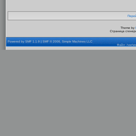
Перей
Theme by
Страница сгенери
Powered by SMF 1.1.9
|
SMF © 2006, Simple Machines LLC
Файл: /var/w