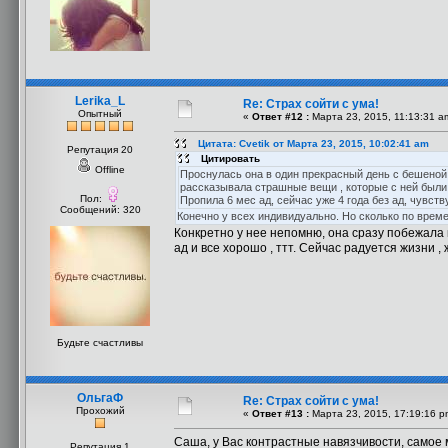
Lerika_L
Re: Страх сойти с ума!
Опытный
«
Ответ #12 :
Марта 23, 2015, 11:13:31 a
Цитата: Cvetik от Марта 23, 2015, 10:02:41 am
Репутация 20
Цитировать
Offline
Проснулась она в один прекрасный день с бешеной т
рассказывала страшные вещи , которые с ней были , п
Пол:
Пропила 6 мес ад, сейчас уже 4 года без ад, чувств
Сообщений: 320
Конечно у всех индивидуально. Но сколько по врем
Конкретно у нее непомню, она сразу побежала к
ад и все хорошо , ттт. Сейчас радуется жизни ,
Будьте счастливы
ОльгаФ
Re: Страх сойти с ума!
Прохожий
«
Ответ #13 :
Марта 23, 2015, 17:19:16 p
Саша, у Вас контрастные навязчивости, самое 
Репутация 1