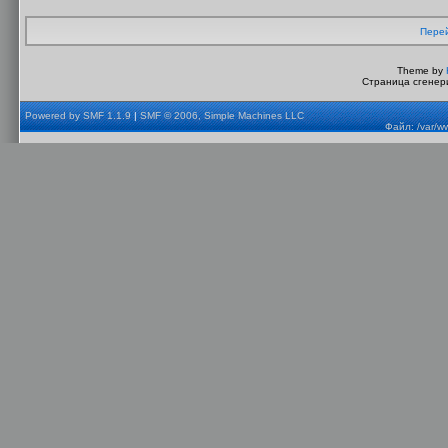
Перей
Theme by
Страница сгенери
Powered by SMF 1.1.9
|
SMF © 2006, Simple Machines LLC
Файл: /var/w