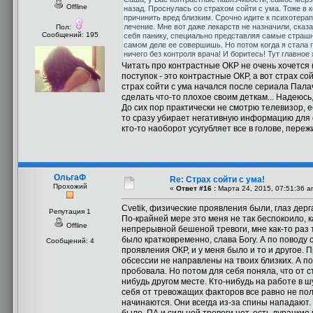
Offline
назад. Проснулась со страхом сойти с ума. Тоже в 
причинить вред близким. Срочно идите к психотерап
лечение. Мне вот даже лекарств не назначили, сказ
Пол:
Сообщений: 195
себя панику, специально представляя самые страшн
самом деле ее совершишь. Но потом когда я стала 
ничего без контроля врача! И боритесь! Тут главное
Читать про контрастные ОКР не очень хочется 
поступок - это контрастные ОКР, а вот страх сой
страх сойти с ума начался после сериала Пала
сделать что-то плохое своим деткам... Надеюсь
До сих пор практически не смотрю телевизор, ес
то сразу убирает негативную информацию для с
кто-то наоборот усугубляет все в голове, переж
ОльгаФ
Re: Страх сойти с ума!
Прохожий
«
Ответ #16 :
Марта 24, 2015, 07:51:36 a
Cvetik, физические проявления были, глаз дерг
Репутация 1
По-крайней мере это меня не так беспокоило, 
Offline
непрерывной бешеной тревоги, мне как-то раз т
было кратковременно, слава Богу. А по поводу с
Сообщений: 4
проявления ОКР, и у меня было и то и другое. 
обсессии не направлены на твоих близких. А п
пробовала. Но потом для себя поняла, что от с
нибудь другом месте. Кто-нибудь на работе в ш
себя от тревожащих факторов все равно не пол
начинаются. Они всегда из-за спины нападают. У