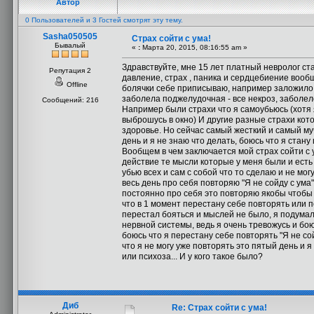
Автор
0 Пользователей и 3 Гостей смотрят эту тему.
Sasha050505
Страх сойти с ума!
Бывалый
«
:
Марта 20, 2015, 08:16:55 am »
Здравствуйте, мне 15 лет платный невролог ст
Репутация 2
давление, страх , паника и сердцебиение вооб
Offline
болячки себе приписываю, например заложило ухо
заболела поджелудочная - все некроз, заболел
Сообщений: 216
Например были страхи что я самоубьюсь (хотя я
выброшусь в окно) И другие разные страхи кот
здоровье. Но сейчас самый жесткий и самый му
день и я не знаю что делать, боюсь что я стан
Вообщем в чем заключается мой страх сойти с 
действие те мысли которые у меня были и есть 
убью всех и сам с собой что то сделаю и не мог
весь день про себя повторяю "Я не сойду с ума"
постоянно про себя это повторяю якобы чтобы не
что в 1 момент перестану себе повторять или пе
перестал бояться и мыслей не было, я подумал 
нервной системы, ведь я очень тревожусь и бою
боюсь что я перестану себе повторять "Я не сой
что я не могу уже повторять это пятый день и я
или психоза... И у кого такое было?
Диб
Re: Страх сойти с ума!