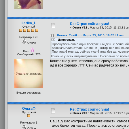
Lerika_L
Re: Страх сойти с ума!
Опытный
«
Ответ #12 :
Марта 23, 2015, 11:13:31 a
Цитата: Cvetik от Марта 23, 2015, 10:02:41 am
Репутация 20
Цитировать
Offline
Проснулась она в один прекрасный день с бешеной т
рассказывала страшные вещи , которые с ней были , п
Пол:
Пропила 6 мес ад, сейчас уже 4 года без ад, чувств
Сообщений: 320
Конечно у всех индивидуально. Но сколько по врем
Конкретно у нее непомню, она сразу побежала к
ад и все хорошо , ттт. Сейчас радуется жизни ,
Будьте счастливы
ОльгаФ
Re: Страх сойти с ума!
Прохожий
«
Ответ #13 :
Марта 23, 2015, 17:19:16 p
Саша, у Вас контрастные навязчивости, самое 
Репутация 1
такое было год назад. Проснулась со страхом с
Offline