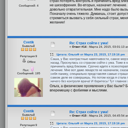
страх потерять контроль и причинить вред близ
не шизофрения. Во-вторых, назначит лечение. 
Сообщений: 4
довольно отвратительная. Мне надо было вызы
Поначалу очень тяжело. Думаешь, стоит допуст
стремиться вызвать у себя сильный страх, меня
желание!
Cvetik
Re: Страх сойти с ума!
Бывалый
«
Ответ #14 :
Марта 24, 2015, 03:01:13 a
Цитата: ОльгаФ от Марта 23, 2015, 17:19:16 pm
Репутация 9
Саша, у Вас контрастные навязчивости, самое мерзк
Offline
назад. Проснулась со страхом сойти с ума. Тоже в 
причинить вред близким. Срочно идите к психотерап
лечение. Мне вот даже лекарств не назначили, сказ
Пол:
Сообщений: 195
себя панику, специально представляя самые страшн
самом деле ее совершишь. Но потом когда я стала 
ничего без контроля врача! И боритесь! Тут главное
Ольга, а физические проявления у Вас были? Б
вперемешку с фобиями и мыслями.
Cvetik
Re: Страх сойти с ума!
Бывалый
«
Ответ #15 :
Марта 24, 2015, 04:45:54 a
Цитата: ОльгаФ от Марта 23, 2015, 17:19:16 pm
Репутация 9
Саша, у Вас контрастные навязчивости, самое мерзк