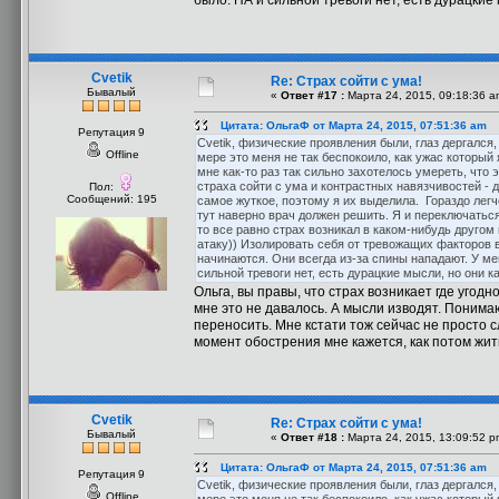
было. ПА и сильной тревоги нет, есть дурацкие 
Cvetik
Re: Страх сойти с ума!
Бывалый
«
Ответ #17 :
Марта 24, 2015, 09:18:36 a
Цитата: ОльгаФ от Марта 24, 2015, 07:51:36 am
Репутация 9
Cvetik, физические проявления были, глаз дергался
Offline
мере это меня не так беспокоило, как ужас которы
мне как-то раз так сильно захотелось умереть, что 
страха сойти с ума и контрастных навязчивостей - да
Пол:
Сообщений: 195
самое жуткое, поэтому я их выделила. Гораздо легч
тут наверно врач должен решить. Я и переключаться
то все равно страх возникал в каком-нибудь другом
атаку)) Изолировать себя от тревожащих факторов в
начинаются. Они всегда из-за спины нападают. У мен
сильной тревоги нет, есть дурацкие мысли, но они к
Ольга, вы правы, что страх возникает где угодн
мне это не давалось. А мысли изводят. Понимаю,
переносить. Мне кстати тож сейчас не просто с
момент обострения мне кажется, как потом жить
Cvetik
Re: Страх сойти с ума!
Бывалый
«
Ответ #18 :
Марта 24, 2015, 13:09:52 p
Цитата: ОльгаФ от Марта 24, 2015, 07:51:36 am
Репутация 9
Cvetik, физические проявления были, глаз дергался
Offline