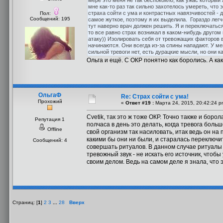
мере это меня не так беспокоило, как ужас которы
мне как-то раз так сильно захотелось умереть, что 
страха сойти с ума и контрастных навязчивостей - да
Пол:
Сообщений: 195
самое жуткое, поэтому я их выделила. Гораздо легч
тут наверно врач должен решить. Я и переключаться
то все равно страх возникал в каком-нибудь другом
атаку)) Изолировать себя от тревожащих факторов в
начинаются. Они всегда из-за спины нападают. У мен
сильной тревоги нет, есть дурацкие мысли, но они к
Ольга и ещё. С ОКР понятно как боролись. А ка
ОльгаФ
Re: Страх сойти с ума!
Прохожий
«
Ответ #19 :
Марта 24, 2015, 20:42:24 p
Cvetik, так это ж тоже ОКР. Точно также и борол
Репутация 1
полчаса в день это делать, когда тревога боль
Offline
свой организм так насиловать, итак ведь он на 
какими бы они ни были, и старалась переключит
Сообщений: 4
совершать ритуалов. В данном случае ритуалы 
тревожный звук - не искать его источник, чтобы
своим делом. Ведь на самом деле я знала, что э
Страниц: [
1
]
2
3
...
28
Вверх