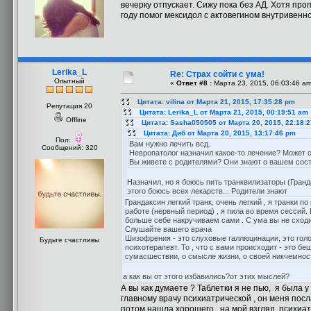
вечерку отпускает. Сижу пока без АД. Хотя про
году помог мексидол с актовегином внутривенно
Lerika_L
Re: Страх сойти с ума!
Опытный
«
Ответ #8 :
Марта 23, 2015, 06:03:46 am
Цитата: vilina от Марта 21, 2015, 17:35:28 pm
Репутация 20
Цитата: Lerika_L от Марта 21, 2015, 00:19:51 am
Offline
Цитата: Sasha050505 от Марта 20, 2015, 22:18:
Цитата: Диб от Марта 20, 2015, 13:17:46 pm
Пол:
Вам нужно лечить всд.
Сообщений: 320
Невропатолог назначил какое-то лечение? Может 
Вы живете с родителями? Они знают о вашем сос
Назначил, но я боюсь пить транквилизаторы (Гранда
этого боюсь всех лекарств... Родители знают
Грандаксин легкий транк, очень легкий , я транки п
работе (нервный период) , я пила во время сессий.
больше себе накручиваем сами . С ума вы не сходите
Слушайте вашего врача
Шизофрения - это слуховые галлюцинации, это голоса
Будьте счастливы
психотерапевт. То , что с вами происходит - это б
сумасшествии, о смысле жизни, о своей никчемности
а как вы от этого избавились?от этих мыслей?
А вы как думаете ? Таблетки я не пью, я была 
главному врачу психиатрической , он меня посла
потом нашла хорошего , на мой взгляд, психиа