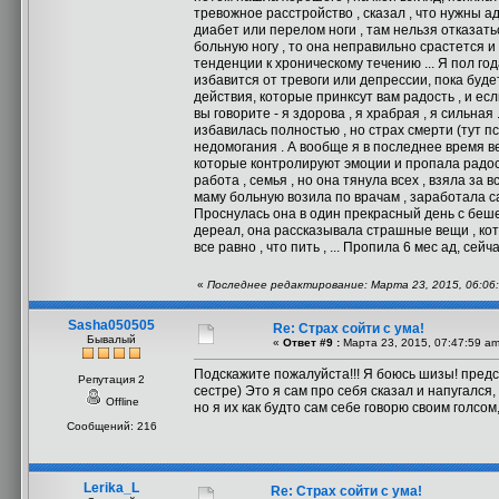
тревожное расстройство , сказал , что нужны ад
диабет или перелом ноги , там нельзя отказать
больную ногу , то она неправильно срастется и 
тенденции к хроническому течению ... Я пол год
избавится от тревоги или депрессии, пока будет
действия, которые принксут вам радость , и ес
вы говорите - я здорова , я храбрая , я сильная 
избавилась полностью , но страх смерти (тут п
недомогания . А вообще я в последнее время ве
которые контролируют эмоции и пропала радость 
работа , семья , но она тянула всех , взяла за
маму больную возила по врачам , заработала сам
Проснулась она в один прекрасный день с бешен
дереал, она рассказывала страшные вещи , котор
все равно , что пить , ... Пропила 6 мес ад, сей
«
Последнее редактирование: Марта 23, 2015, 06:06:
Sasha050505
Re: Страх сойти с ума!
Бывалый
«
Ответ #9 :
Марта 23, 2015, 07:47:59 am
Подскажите пожалуйста!!! Я боюсь шизы! предст
Репутация 2
сестре) Это я сам про себя сказал и напугался
Offline
но я их как будто сам себе говорю своим голсом,
Сообщений: 216
Lerika_L
Re: Страх сойти с ума!