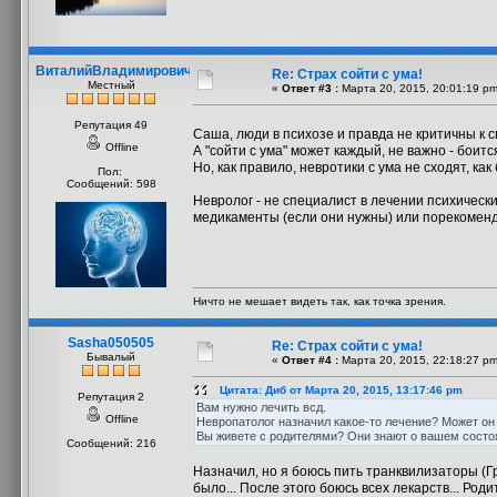
ВиталийВладимирович
Re: Страх сойти с ума!
Местный
«
Ответ #3 :
Марта 20, 2015, 20:01:19 pm
Репутация 49
Саша, люди в психозе и правда не критичны к 
Offline
А "сойти с ума" может каждый, не важно - боится
Но, как правило, невротики с ума не сходят, как
Пол:
Сообщений: 598
Невролог - не специалист в лечении психическ
медикаменты (если они нужны) или порекомен
Ничто не мешает видеть так, как точка зрения.
Sasha050505
Re: Страх сойти с ума!
Бывалый
«
Ответ #4 :
Марта 20, 2015, 22:18:27 pm
Цитата: Диб от Марта 20, 2015, 13:17:46 pm
Репутация 2
Вам нужно лечить всд.
Offline
Невропатолог назначил какое-то лечение? Может он
Вы живете с родителями? Они знают о вашем состо
Сообщений: 216
Назначил, но я боюсь пить транквилизаторы (Гр
было... После этого боюсь всех лекарств... Род