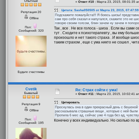
Опытный
«
Ответ #10 :
Марта 23, 2015, 08:01:35 a
Цитата: Sasha050505 от Марта 23, 2015, 07:47:5
Репутация 20
Подскажите пожалуйста!!! Я боюсь шизы! представил
Offline
сам про себя сказал и напугался, скажите это не ши
говорю своим голсом, блин зачем ну зачем я попороб
Пол:
Так , все . Не все голоса - шиза . Если вы сам
Сообщений: 320
тут . Сходите к психотерапевту , вы ему больше
произошло и нет такого страха . И вообще шизо
таким страхом , еще с ума никто не сошел , чи
Будьте счастливы
Cvetik
Re: Страх сойти с ума!
Бывалый
«
Ответ #11 :
Марта 23, 2015, 10:02:41 a
Цитировать
Репутация 9
Проснулась она в один прекрасный день с бешеной тр
Offline
рассказывала страшные вещи , которые с ней были , по
Пропила 6 мес ад, сейчас уже 4 года без ад, чувству
Пол:
Конечно у всех индивидуально. Но сколько по 
Сообщений: 195