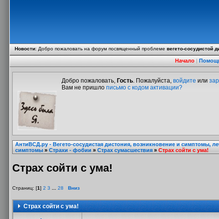
Новости
:
Добро пожаловать на форум посвященный проблеме
вегето-сосудистой д
Начало
|
Помощ
Добро пожаловать,
Гость
. Пожалуйста,
войдите
или
зар
Вам не пришло
письмо с кодом активации?
АнтиВСД.ру - Вегето-сосудистая дистония, возникновение и симптомы, л
симптомы
»
Страхи - фобии
»
Страх сумасшествия
»
Страх сойти с ума!
Страх сойти с ума!
Страниц: [
1
]
2
3
...
28
Вниз
Страх сойти с ума!