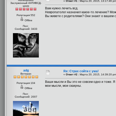
Administrator
«
Ответ #1 :
Марта 20, 2015, 13:17:46 pm
Заслуженный АНТИВСД-
шник
Вам нужно лечить всд.
Невропатолог назначил какое-то лечение? Мож
Репутация 552
Вы живете с родителями? Они знают о вашем 
Offline
Пол:
Сообщений: 3433
adg
Re: Страх сойти с ума!
Ветеран
«
Ответ #2 :
Марта 20, 2015, 14:39:20 pm
Ваши мысли и Вы это не совсем одно и тоже. Я 
Репутация 104
мои мысли, мои скакуны.
Offline
Пол:
Сообщений: 2007