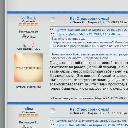
Lerika_L
Re: Страх сойти с ума!
Опытный
«
Ответ #5 :
Марта 21, 2015, 00:19:51 am
Цитата: Sasha050505 от Марта 20, 2015, 22:18:2
Репутация 20
Цитата: Диб от Марта 20, 2015, 13:17:46 pm
Offline
Вам нужно лечить всд.
Невропатолог назначил какое-то лечение? Может о
Пол:
Вы живете с родителями? Они знают о вашем сост
Сообщений: 320
Назначил, но я боюсь пить транквилизаторы (Грандак
боюсь всех лекарств... Родители знают
Грандаксин легкий транк, очень легкий , я тран
отчетности на работе (нервный период) , я пил
такие как мы , невротики больше себе накручива
бы люди вокруг. Это невроз . Слушайте вашего
Шизофрения - это слуховые галлюцинации, это го
врач-психотерапевт. То , что с вами происходит
Будьте счастливы
голове были мысли о сумасшествии, о смысле жи
«
Последнее редактирование: Марта 21, 2015, 00:25:
vilina
Re: Страх сойти с ума!
Опытный
«
Ответ #6 :
Марта 21, 2015, 17:35:28 pm
Цитата: Lerika_L от Марта 21, 2015, 00:19:51 am
Репутация 21
Цитата: Sasha050505 от Марта 20, 2015, 22:18:2