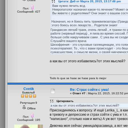
Offline
Цитата: Диб от Марта 20, 2015, 13:17:46 pm
Вам нужно лечить всд.
Пол:
Невропатолог назначил какое-то лечение? Может о
Сообщений: 427
Вы живете с родителями? Они знают о вашем сост
Назначил, но я боюсь пить транквилизаторы (Гранда
этого боюсь всех лекарств... Родители знают
Грандаксин легкий транк, очень легкий , я транки п
работе (нервный период) , я пила во время сессий. 
больше себе накручиваем сами . С ума вы не сходите
Слушайте вашего врача
Шизофрения - это слуховые галлюцинации, это голоса
психотерапевт. То , что с вами происходит - это бе
сумасшествии, о смысле жизни, о своей никчемности
а как вы от этого избавились?от этих мыслей?
Todo lo que se hase se hase para lo mejor
Cvetik
Re: Страх сойти с ума!
Бывалый
«
Ответ #7 :
Марта 22, 2015, 16:22:52 pm
Цитировать
Репутация 9
а как вы от этого избавились?от этих мыслей?
Offline
Присоединяюсь к вопросу. И ещё Lerika_L, в как
в тревогу и депрессию и страх сойти с ума и т.
Пол:
"написано", столько нам и жить) А уж вот трев
Сообщений: 195
Девочка моя сейчас умница/красавица, а вот м