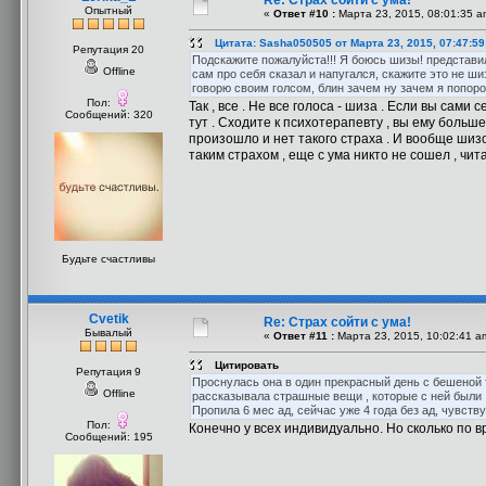
Re: Страх сойти с ума!
Опытный
«
Ответ #10 :
Марта 23, 2015, 08:01:35 a
Цитата: Sasha050505 от Марта 23, 2015, 07:47:5
Репутация 20
Подскажите пожалуйста!!! Я боюсь шизы! представил
Offline
сам про себя сказал и напугался, скажите это не ши
говорю своим голсом, блин зачем ну зачем я попороб
Пол:
Так , все . Не все голоса - шиза . Если вы сам
Сообщений: 320
тут . Сходите к психотерапевту , вы ему больше
произошло и нет такого страха . И вообще шизо
таким страхом , еще с ума никто не сошел , чи
Будьте счастливы
Cvetik
Re: Страх сойти с ума!
Бывалый
«
Ответ #11 :
Марта 23, 2015, 10:02:41 a
Цитировать
Репутация 9
Проснулась она в один прекрасный день с бешеной тр
Offline
рассказывала страшные вещи , которые с ней были , по
Пропила 6 мес ад, сейчас уже 4 года без ад, чувству
Пол:
Конечно у всех индивидуально. Но сколько по 
Сообщений: 195