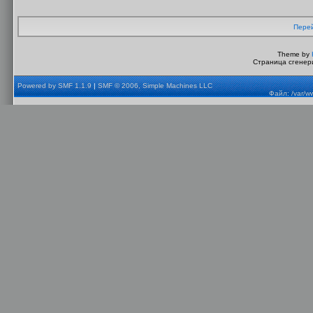
Перей
Theme by
Страница сгенери
Powered by SMF 1.1.9
|
SMF © 2006, Simple Machines LLC
Файл: /var/w