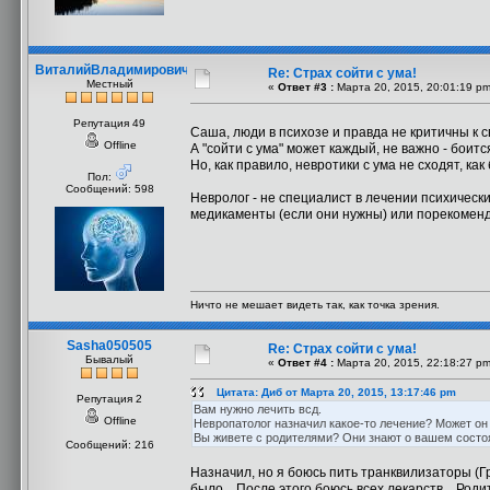
ВиталийВладимирович
Re: Страх сойти с ума!
Местный
«
Ответ #3 :
Марта 20, 2015, 20:01:19 pm
Репутация 49
Саша, люди в психозе и правда не критичны к 
Offline
А "сойти с ума" может каждый, не важно - боится
Но, как правило, невротики с ума не сходят, как
Пол:
Сообщений: 598
Невролог - не специалист в лечении психическ
медикаменты (если они нужны) или порекомен
Ничто не мешает видеть так, как точка зрения.
Sasha050505
Re: Страх сойти с ума!
Бывалый
«
Ответ #4 :
Марта 20, 2015, 22:18:27 pm
Цитата: Диб от Марта 20, 2015, 13:17:46 pm
Репутация 2
Вам нужно лечить всд.
Offline
Невропатолог назначил какое-то лечение? Может он
Вы живете с родителями? Они знают о вашем состо
Сообщений: 216
Назначил, но я боюсь пить транквилизаторы (Гр
было... После этого боюсь всех лекарств... Род