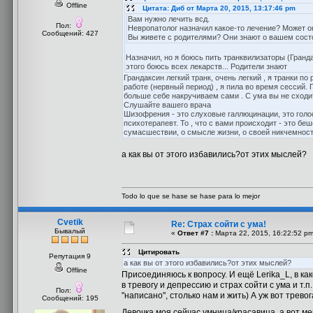
Offline
Цитата: Диб от Марта 20, 2015, 13:17:46 pm
Вам нужно лечить всд.
Пол:
Невропатолог назначил какое-то лечение? Может о
Сообщений: 427
Вы живете с родителями? Они знают о вашем сост
Назначил, но я боюсь пить транквилизаторы (Гранда
этого боюсь всех лекарств... Родители знают
Грандаксин легкий транк, очень легкий , я транки п
работе (нервный период) , я пила во время сессий. 
больше себе накручиваем сами . С ума вы не сходите
Слушайте вашего врача
Шизофрения - это слуховые галлюцинации, это голоса
психотерапевт. То , что с вами происходит - это бе
сумасшествии, о смысле жизни, о своей никчемности
а как вы от этого избавились?от этих мыслей?
Todo lo que se hase se hase para lo mejor
Cvetik
Re: Страх сойти с ума!
Бывалый
«
Ответ #7 :
Марта 22, 2015, 16:22:52 pm
Цитировать
Репутация 9
а как вы от этого избавились?от этих мыслей?
Offline
Присоединяюсь к вопросу. И ещё Lerika_L, в как
в тревогу и депрессию и страх сойти с ума и т.
Пол:
"написано", столько нам и жить) А уж вот трев
Сообщений: 195
Девочка моя сейчас умница/красавица, а вот м