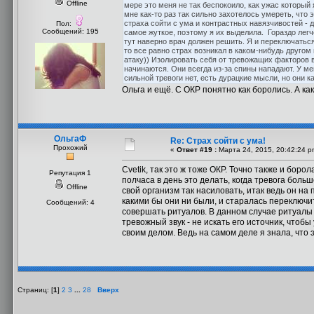
Offline
мере это меня не так беспокоило, как ужас которы
мне как-то раз так сильно захотелось умереть, что 
страха сойти с ума и контрастных навязчивостей - да
Пол:
Сообщений: 195
самое жуткое, поэтому я их выделила. Гораздо легч
тут наверно врач должен решить. Я и переключаться
то все равно страх возникал в каком-нибудь другом
атаку)) Изолировать себя от тревожащих факторов в
начинаются. Они всегда из-за спины нападают. У мен
сильной тревоги нет, есть дурацкие мысли, но они к
Ольга и ещё. С ОКР понятно как боролись. А ка
ОльгаФ
Re: Страх сойти с ума!
Прохожий
«
Ответ #19 :
Марта 24, 2015, 20:42:24 p
Cvetik, так это ж тоже ОКР. Точно также и борол
Репутация 1
полчаса в день это делать, когда тревога боль
Offline
свой организм так насиловать, итак ведь он на 
какими бы они ни были, и старалась переключит
Сообщений: 4
совершать ритуалов. В данном случае ритуалы 
тревожный звук - не искать его источник, чтобы
своим делом. Ведь на самом деле я знала, что э
Страниц: [
1
]
2
3
...
28
Вверх