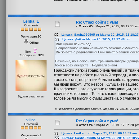
Lerika_L
Re: Страх сойти с ума!
Опытный
«
Ответ #5 :
Марта 21, 2015, 00:19:51 am
Цитата: Sasha050505 от Марта 20, 2015, 22:18:2
Репутация 20
Цитата: Диб от Марта 20, 2015, 13:17:46 pm
Offline
Вам нужно лечить всд.
Невропатолог назначил какое-то лечение? Может о
Пол:
Вы живете с родителями? Они знают о вашем сост
Сообщений: 320
Назначил, но я боюсь пить транквилизаторы (Грандак
боюсь всех лекарств... Родители знают
Грандаксин легкий транк, очень легкий , я тран
отчетности на работе (нервный период) , я пил
такие как мы , невротики больше себе накручива
бы люди вокруг. Это невроз . Слушайте вашего
Шизофрения - это слуховые галлюцинации, это го
врач-психотерапевт. То , что с вами происходит
Будьте счастливы
голове были мысли о сумасшествии, о смысле жи
«
Последнее редактирование: Марта 21, 2015, 00:25:
vilina
Re: Страх сойти с ума!
Опытный
«
Ответ #6 :
Марта 21, 2015, 17:35:28 pm
Цитата: Lerika_L от Марта 21, 2015, 00:19:51 am
Репутация 21
Цитата: Sasha050505 от Марта 20, 2015, 22:18:2