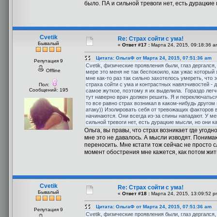
было. ПА и сильной тревоги нет, есть дурацкие 
Cvetik
Re: Страх сойти с ума!
Бывалый
«
Ответ #17 :
Марта 24, 2015, 09:18:36 a
Цитата: ОльгаФ от Марта 24, 2015, 07:51:36 am
Репутация 9
Cvetik, физические проявления были, глаз дергался
Offline
мере это меня не так беспокоило, как ужас которы
мне как-то раз так сильно захотелось умереть, что 
страха сойти с ума и контрастных навязчивостей - да
Пол:
Сообщений: 195
самое жуткое, поэтому я их выделила. Гораздо легч
тут наверно врач должен решить. Я и переключаться
то все равно страх возникал в каком-нибудь другом
атаку)) Изолировать себя от тревожащих факторов в
начинаются. Они всегда из-за спины нападают. У мен
сильной тревоги нет, есть дурацкие мысли, но они к
Ольга, вы правы, что страх возникает где угодн
мне это не давалось. А мысли изводят. Понимаю,
переносить. Мне кстати тож сейчас не просто с
момент обострения мне кажется, как потом жить
Cvetik
Re: Страх сойти с ума!
Бывалый
«
Ответ #18 :
Марта 24, 2015, 13:09:52 p
Цитата: ОльгаФ от Марта 24, 2015, 07:51:36 am
Репутация 9
Cvetik, физические проявления были, глаз дергался