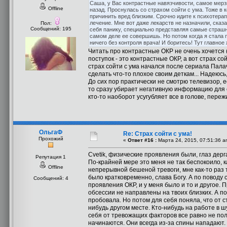
Саша, у Вас контрастные навязчивости, самое мерзк
Offline
назад. Проснулась со страхом сойти с ума. Тоже в 
причинить вред близким. Срочно идите к психотерап
лечение. Мне вот даже лекарств не назначили, сказ
Пол:
Сообщений: 195
себя панику, специально представляя самые страшн
самом деле ее совершишь. Но потом когда я стала 
ничего без контроля врача! И боритесь! Тут главное
Читать про контрастные ОКР не очень хочется 
поступок - это контрастные ОКР, а вот страх сой
страх сойти с ума начался после сериала Пала
сделать что-то плохое своим деткам... Надеюсь
До сих пор практически не смотрю телевизор, ес
то сразу убирает негативную информацию для с
кто-то наоборот усугубляет все в голове, переж
ОльгаФ
Re: Страх сойти с ума!
Прохожий
«
Ответ #16 :
Марта 24, 2015, 07:51:36 a
Cvetik, физические проявления были, глаз дерг
Репутация 1
По-крайней мере это меня не так беспокоило, 
Offline
непрерывной бешеной тревоги, мне как-то раз т
было кратковременно, слава Богу. А по поводу с
Сообщений: 4
проявления ОКР, и у меня было и то и другое. 
обсессии не направлены на твоих близких. А п
пробовала. Но потом для себя поняла, что от с
нибудь другом месте. Кто-нибудь на работе в ш
себя от тревожащих факторов все равно не пол
начинаются. Они всегда из-за спины нападают. У