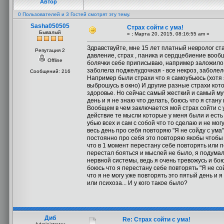
Автор
0 Пользователей и 3 Гостей смотрят эту тему.
Sasha050505
Страх сойти с ума!
Бывалый
«
:
Марта 20, 2015, 08:16:55 am »
Здравствуйте, мне 15 лет платный невролог ст
Репутация 2
давление, страх , паника и сердцебиение вооб
Offline
болячки себе приписываю, например заложило ухо
заболела поджелудочная - все некроз, заболел
Сообщений: 216
Например были страхи что я самоубьюсь (хотя я
выброшусь в окно) И другие разные страхи кот
здоровье. Но сейчас самый жесткий и самый му
день и я не знаю что делать, боюсь что я стан
Вообщем в чем заключается мой страх сойти с 
действие те мысли которые у меня были и есть 
убью всех и сам с собой что то сделаю и не мог
весь день про себя повторяю "Я не сойду с ума"
постоянно про себя это повторяю якобы чтобы не
что в 1 момент перестану себе повторять или пе
перестал бояться и мыслей не было, я подумал 
нервной системы, ведь я очень тревожусь и бою
боюсь что я перестану себе повторять "Я не сой
что я не могу уже повторять это пятый день и я
или психоза... И у кого такое было?
Диб
Re: Страх сойти с ума!