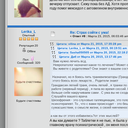
вечерку отпускает. Сижу пока без АД. Хотя про
году помог мексидол с актовегином внутривенно
Lerika_L
Re: Страх сойти с ума!
Опытный
«
Ответ #8 :
Марта 23, 2015, 06:03:46 am
Цитата: vilina от Марта 21, 2015, 17:35:28 pm
Репутация 20
Цитата: Lerika_L от Марта 21, 2015, 00:19:51 am
Offline
Цитата: Sasha050505 от Марта 20, 2015, 22:18:
Цитата: Диб от Марта 20, 2015, 13:17:46 pm
Пол:
Вам нужно лечить всд.
Сообщений: 320
Невропатолог назначил какое-то лечение? Может 
Вы живете с родителями? Они знают о вашем сос
Назначил, но я боюсь пить транквилизаторы (Гранда
этого боюсь всех лекарств... Родители знают
Грандаксин легкий транк, очень легкий , я транки п
работе (нервный период) , я пила во время сессий.
больше себе накручиваем сами . С ума вы не сходите
Слушайте вашего врача
Шизофрения - это слуховые галлюцинации, это голоса
Будьте счастливы
психотерапевт. То , что с вами происходит - это б
сумасшествии, о смысле жизни, о своей никчемности
а как вы от этого избавились?от этих мыслей?
А вы как думаете ? Таблетки я не пью, я была 
главному врачу психиатрической , он меня посла