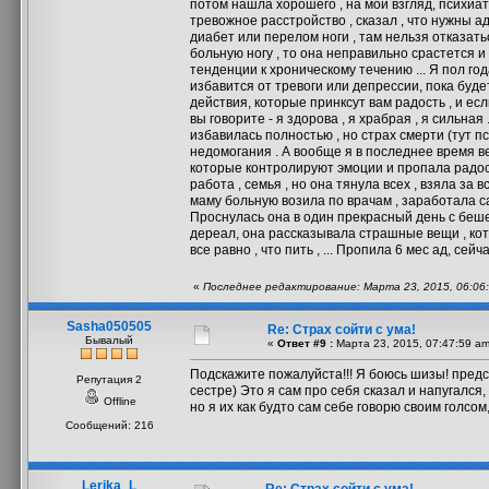
потом нашла хорошего , на мой взгляд, психиа
тревожное расстройство , сказал , что нужны ад
диабет или перелом ноги , там нельзя отказать
больную ногу , то она неправильно срастется и 
тенденции к хроническому течению ... Я пол год
избавится от тревоги или депрессии, пока будет
действия, которые принксут вам радость , и ес
вы говорите - я здорова , я храбрая , я сильная 
избавилась полностью , но страх смерти (тут п
недомогания . А вообще я в последнее время ве
которые контролируют эмоции и пропала радость 
работа , семья , но она тянула всех , взяла за
маму больную возила по врачам , заработала сам
Проснулась она в один прекрасный день с бешен
дереал, она рассказывала страшные вещи , котор
все равно , что пить , ... Пропила 6 мес ад, сей
«
Последнее редактирование: Марта 23, 2015, 06:06:
Sasha050505
Re: Страх сойти с ума!
Бывалый
«
Ответ #9 :
Марта 23, 2015, 07:47:59 am
Подскажите пожалуйста!!! Я боюсь шизы! предст
Репутация 2
сестре) Это я сам про себя сказал и напугался
Offline
но я их как будто сам себе говорю своим голсом,
Сообщений: 216
Lerika_L