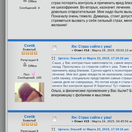
Offline
страх потерять контроль и причинить вред близ
не шизофрения. Во-вторых, назначит лечение. 
Сообщений: 4
довольно отвратительная. Мне надо было вызы
Поначалу очень тяжело. Думаешь, стоит допуст
стремиться вызвать у себя сильный страх, меня
желание!
Cvetik
Re: Страх сойти с ума!
Бывалый
«
Ответ #14 :
Марта 24, 2015, 03:01:13 a
Цитата: ОльгаФ от Марта 23, 2015, 17:19:16 pm
Репутация 9
Саша, у Вас контрастные навязчивости, самое мерзк
Offline
назад. Проснулась со страхом сойти с ума. Тоже в 
причинить вред близким. Срочно идите к психотерап
лечение. Мне вот даже лекарств не назначили, сказ
Пол:
Сообщений: 195
себя панику, специально представляя самые страшн
самом деле ее совершишь. Но потом когда я стала 
ничего без контроля врача! И боритесь! Тут главное
Ольга, а физические проявления у Вас были? Б
вперемешку с фобиями и мыслями.
Cvetik
Re: Страх сойти с ума!
Бывалый
«
Ответ #15 :
Марта 24, 2015, 04:45:54 a
Цитата: ОльгаФ от Марта 23, 2015, 17:19:16 pm
Репутация 9