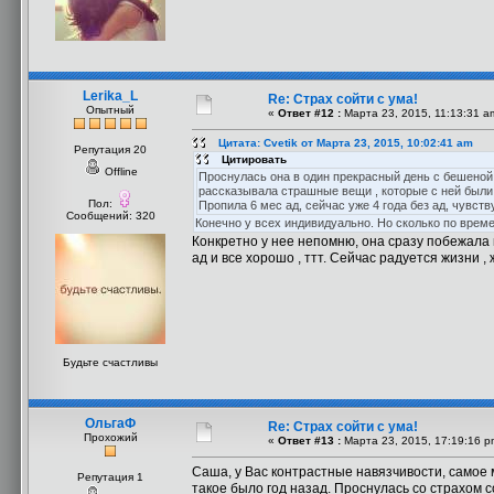
Lerika_L
Re: Страх сойти с ума!
Опытный
«
Ответ #12 :
Марта 23, 2015, 11:13:31 a
Цитата: Cvetik от Марта 23, 2015, 10:02:41 am
Репутация 20
Цитировать
Offline
Проснулась она в один прекрасный день с бешеной т
рассказывала страшные вещи , которые с ней были , п
Пол:
Пропила 6 мес ад, сейчас уже 4 года без ад, чувств
Сообщений: 320
Конечно у всех индивидуально. Но сколько по врем
Конкретно у нее непомню, она сразу побежала к
ад и все хорошо , ттт. Сейчас радуется жизни ,
Будьте счастливы
ОльгаФ
Re: Страх сойти с ума!
Прохожий
«
Ответ #13 :
Марта 23, 2015, 17:19:16 p
Саша, у Вас контрастные навязчивости, самое 
Репутация 1
такое было год назад. Проснулась со страхом с