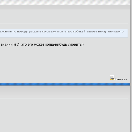
бъясните по поводу уморить со смеху и цитата о собаке Павлова внизу, они как-то
нании )) И это его может когда-нибудь уморить )
Записан