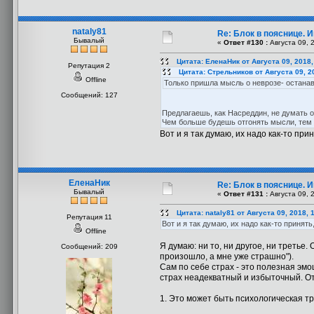
nataly81
Re: Блок в пояснице. 
Бывалый
«
Ответ #130 :
Августа 09, 
Цитата: ЕленаНик от Августа 09, 2018,
Репутация 2
Цитата: Стрельников от Августа 09, 2
Offline
Только пришла мысль о неврозе- останав
Сообщений: 127
Предлагаешь, как Насреддин, не думать 
Чем больше будешь отгонять мысли, тем с
Вот и я так думаю, их надо как-то пр
ЕленаНик
Re: Блок в пояснице. 
Бывалый
«
Ответ #131 :
Августа 09, 
Цитата: nataly81 от Августа 09, 2018, 
Репутация 11
Вот и я так думаю, их надо как-то приня
Offline
Я думаю: ни то, ни другое, ни третье.
Сообщений: 209
произошло, а мне уже страшно").
Сам по себе страх - это полезная эмо
страх неадекватный и избыточный. От
1. Это может быть психологическая тр