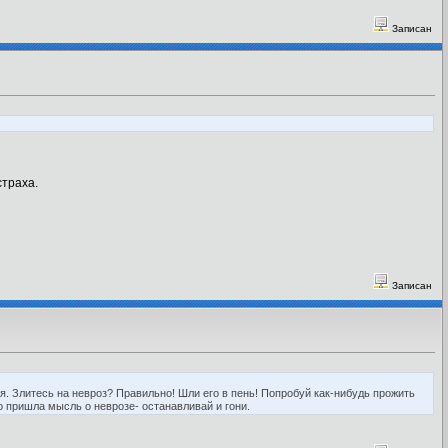
Записан
страха.
Записан
ебя. Злитесь на невроз? Правильно! Шли его в пень! Попробуй как-нибудь прожить
о пришла мысль о неврозе- останавливай и гони.