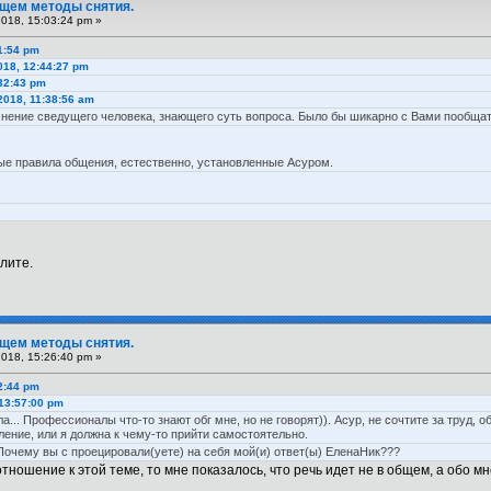
Ищем методы снятия.
2018, 15:03:24 pm »
1:54 pm
018, 12:44:27 pm
:32:43 pm
2018, 11:38:56 am
мнение сведущего человека, знающего суть вопроса. Было бы шикарно с Вами пообщат
ые правила общения, естественно, установленные Асуром.
олите.
Ищем методы снятия.
2018, 15:26:40 pm »
2:44 pm
 13:57:00 pm
... Профессионалы что-то знают обг мне, но не говорят)). Асур, не сочтите за труд, 
ние, или я должна к чему-то прийти самостоятельно.
 - Почему вы с проецировали(уете) на себя мой(и) ответ(ы) ЕленаНик???
отношение к этой теме, то мне показалось, что речь идет не в общем, а обо мн