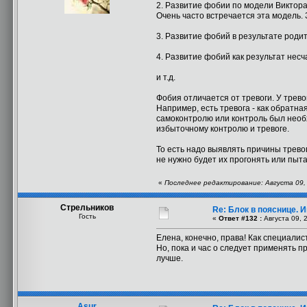
2. Развитие фобии по модели Виктора
Очень часто встречается эта модель.
3. Развитие фобий в результате родите
4. Развитие фобий как результат несч
и т.д.
Фобия отличается от тревоги. У трево
Например, есть тревога - как обратн
самоконтролю или контроль был необх
избыточному контролю и тревоге.
То есть надо выявлять причины тревог
не нужно будет их прогонять или пыта
«
Последнее редактирование: Августа 09,
Стрельников
Re: Блок в пояснице. 
Гость
«
Ответ #132 :
Августа 09, 
Елена, конечно, права! Как специалист
Но, пока и час о следует применять п
лучше.
Asur