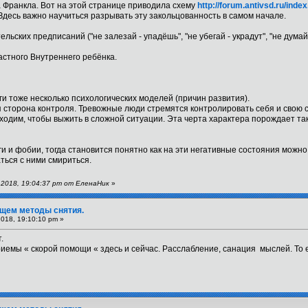
 Франкла. Вот на этой странице приводила схему
http://forum.antivsd.ru/ind
 Здесь важно научиться разрывать эту закольцованность в самом начале.
льских предписаний ("не залезай - упадёшь", "не убегай - украдут", "не думай с
астного Внутреннего ребёнка.
ги тоже несколько психологических моделей (причин развития).
ая сторона контроля. Тревожные люди стремятся контролировать себя и свою 
одим, чтобы выжить в сложной ситуации. Эта черта характера порождает та
и и фобии, тогда становится понятно как на эти негативные состояния можно 
ться с ними смириться.
 2018, 19:04:37 pm от ЕленаНик
»
Ищем методы снятия.
2018, 19:10:10 pm »
.
риемы « скорой помощи « здесь и сейчас. Расслабление, санация мыслей. То е