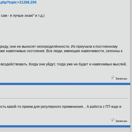
ex.php?topic=31288.200
ам - я лучше знаю" и т.д.)
среду, они не выносят неопределённости. Их приучали к постоянному
кже навязчивые состояния. Все люди, имеющие навязчивости, склонны к
воздействовать. Когда они уйдут, тогда уже не будет и навязчивых мыслей,
Записан
сть какой-то прием для регулярного применения... А работа с ПТ-еще и
Записан