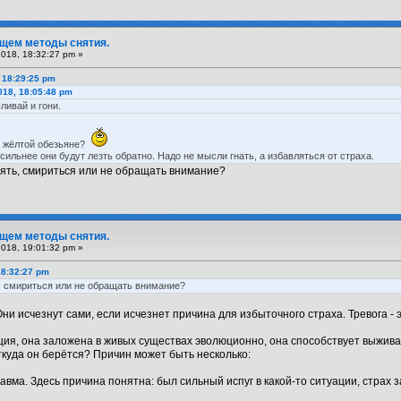
Ищем методы снятия.
2018, 18:32:27 pm »
 18:29:25 pm
018, 18:05:48 pm
ливай и гони.
о жёлтой обезьяне?
ильнее они будут лезть обратно. Надо не мысли гнать, а избавляться от страха.
инять, смириться или не обращать внимание?
Ищем методы снятия.
2018, 19:01:32 pm »
18:32:27 pm
ть, смириться или не обращать внимание?
 Они исчезнут сами, если исчезнет причина для избыточного страха. Тревога -
ция, она заложена в живых существах эволюционно, она способствует выживаем
куда он берётся? Причин может быть несколько:
авма. Здесь причина понятна: был сильный испуг в какой-то ситуации, страх 