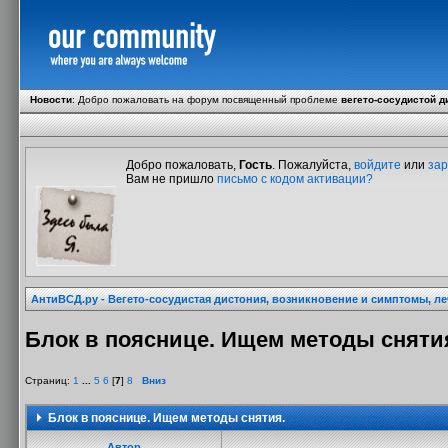
Новости
:
Добро пожаловать на форум посвященный проблеме
вегето-сосудистой д
Добро пожаловать,
Гость
. Пожалуйста,
войдите
или
зар
Вам не пришло
письмо с кодом активации?
АнтиВСД.ру - Вегето-сосудистая дистония, возникновение и симптомы, л
Блок в пояснице. Ищем методы сняти
Страниц:
1
...
5
6
[
7
]
8
Вниз
Блок в пояснице. Ищем методы снятия.
Автор