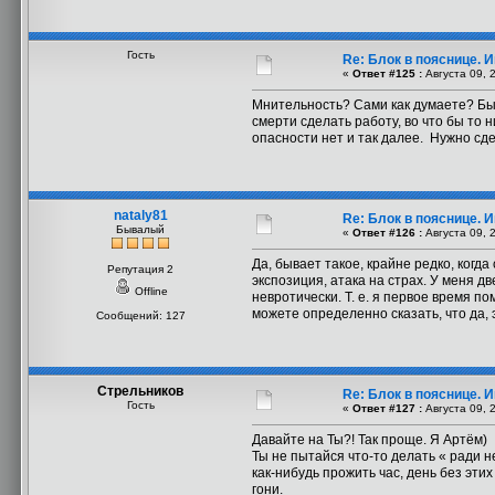
Гость
Re: Блок в пояснице. 
«
Ответ #125 :
Августа 09, 
Мнительность? Сами как думаете? Быв
смерти сделать работу, во что бы то н
опасности нет и так далее. Нужно сд
nataly81
Re: Блок в пояснице. 
Бывалый
«
Ответ #126 :
Августа 09, 
Да, бывает такое, крайне редко, когд
Репутация 2
экспозиция, атака на страх. У меня д
Offline
невротически. Т. е. я первое время по
можете определенно сказать, что да, э
Сообщений: 127
Стрельников
Re: Блок в пояснице. 
Гость
«
Ответ #127 :
Августа 09, 
Давайте на Ты?! Так проще. Я Артём)
Ты не пытайся что-то делать « ради н
как-нибудь прожить час, день без эт
гони.