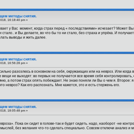
Ищем методы снятия.
2018, 16:18:40 pm »
ает у Вас момент, когда страх перед « последствиями» исчезает? Может Вы
и стало.. и Вы делаете, во что бы то ни стало, без страха и упрёка. И получае
елать выводы и жить далее.
Ищем методы снятия.
2018, 16:56:28 pm »
а сильно разозлюсь в основном на себя, окружающих или на невроз. Или когда 
ве вещи не выходят: во первых не получается все время себя контролировать,
мню, а потом страх опять побеждает. Не знаю поняли ли Вы о чем я. Второе: я 
то невроз? Как его распознать. Мне кажется, это и есть стержень его.
Ищем методы снятия.
2018, 18:05:48 pm »
евроза». Пока он сидит в голове-так и будет сидеть. надо, наоборот -не конт
их мыслей, без желания что-то сделать специально. Совсем отключи анализ и