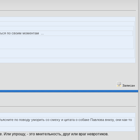
ься по своим моментам ...
Записан
объясните по поводу уморить со смеху и цитата о собаке Павлова внизу, они как-то
е. Или упрощу, - это мнительность, друг или враг невротиков.