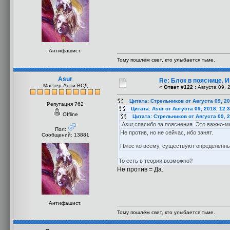
Антифашист.
Тому пошлём свет, кто улыбается тьме.
Asur
Re: Блок в пояснице. 
Мастер Анти-ВСД
«
Ответ #122 :
Августа 09, 
Цитата: Стрельников от Августа 09, 20
Репутация 762
Цитата: Asur от Августа 09, 2018, 12:
Offline
Цитата: Стрельников от Августа 09, 2
Asur,спасибо за пояснения. Это важно-
Пол:
Не против, но не сейчас, ибо занят.
Сообщений: 13881
Плюс ко всему, существуют определённы
То есть в теории возможно?
Не против = Да.
Антифашист.
Тому пошлём свет, кто улыбается тьме.