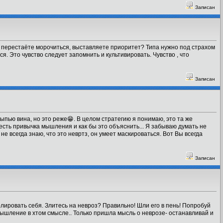
Записан
 перестаёте морочиться, выставляете приоритет? Типа нужно под страхом
тся. Это чувство следует запомнить и культивировать. Чувство , что
Записан
выпью вина, но это реже😁. В целом стратегию я понимаю, это та же
 есть привычка мышления и как бы это объяснить... Я забываю думать не
не всегда знаю, что это невртз, он умеет маскироваться. Вот Вы всегда
Записан
ролировать себя. Злитесь на невроз? Правильно! Шли его в пень! Попробуй
 мышление в хтом смысле.. Только пришла мысль о неврозе- останавливай и