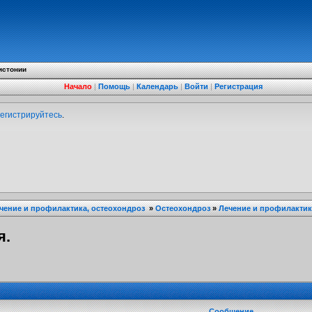
истонии
Начало
|
Помощь
|
Календарь
|
Войти
|
Регистрация
егистрируйтесь
.
ечение и профилактика, остеохондроз
»
Остеохондроз
»
Лечение и профилактик
я.
Сообщение