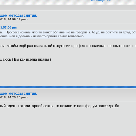
Ищем методы снятия.
2018, 14:09:51 pm »
13:57:00 pm
... Профессионалы что-то знают обг мне, но не говорят)). Асур, не сочтите за труд, о
ние, или я должна к чему-то прийти самостоятельно.
аты, чтобы ещё раз сказать об отсутсвии профессионализма, неопытности, нез
ашаюсь ) Вы как всегда правы )
Ищем методы снятия.
2018, 14:20:35 pm »
ный адепт тоталитарной секты, то покинете наш форум навсегда. Да.