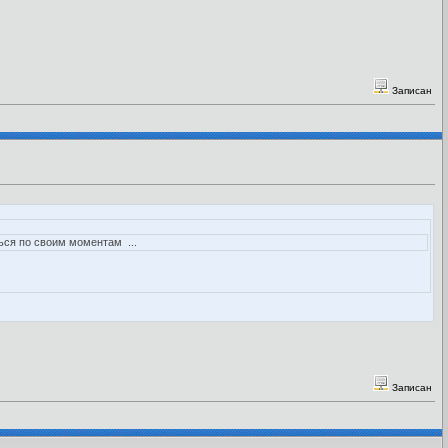
Записан
ься по своим моментам ...
Записан