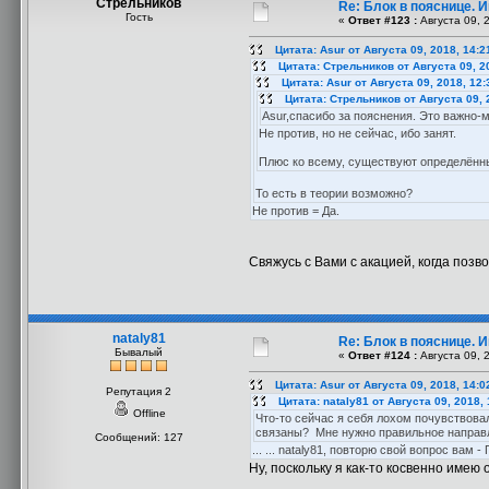
Стрельников
Re: Блок в пояснице. 
Гость
«
Ответ #123 :
Августа 09, 
Цитата: Asur от Августа 09, 2018, 14:2
Цитата: Стрельников от Августа 09, 2
Цитата: Asur от Августа 09, 2018, 12
Цитата: Стрельников от Августа 09, 
Asur,спасибо за пояснения. Это важно-
Не против, но не сейчас, ибо занят.
Плюс ко всему, существуют определённ
То есть в теории возможно?
Не против = Да.
Свяжусь с Вами с акацией, когда позв
nataly81
Re: Блок в пояснице. 
Бывалый
«
Ответ #124 :
Августа 09, 
Цитата: Asur от Августа 09, 2018, 14:0
Репутация 2
Цитата: nataly81 от Августа 09, 2018,
Offline
Что-то сейчас я себя лохом почувствовала
связаны? Мне нужно правильное направле
Сообщений: 127
... ... nataly81, повторю свой вопрос вам
Ну, поскольку я как-то косвенно имею 