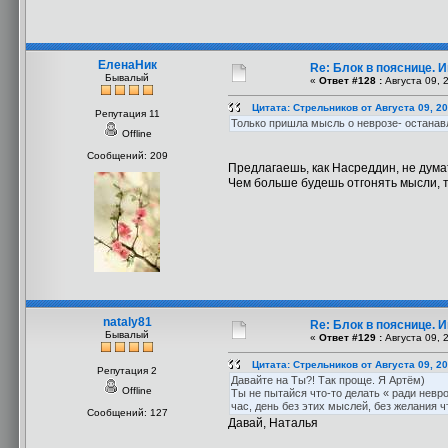
ЕленаНик
Re: Блок в пояснице. 
Бывалый
«
Ответ #128 :
Августа 09, 
Цитата: Стрельников от Августа 09, 20
Репутация 11
Только пришла мысль о неврозе- останавл
Offline
Сообщений: 209
Предлагаешь, как Насреддин, не дум
Чем больше будешь отгонять мысли, те
nataly81
Re: Блок в пояснице. 
Бывалый
«
Ответ #129 :
Августа 09, 
Цитата: Стрельников от Августа 09, 20
Репутация 2
Давайте на Ты?! Так проще. Я Артём)
Offline
Ты не пытайся что-то делать « ради невро
час, день без этих мыслей, без желания 
Сообщений: 127
Давай, Наталья