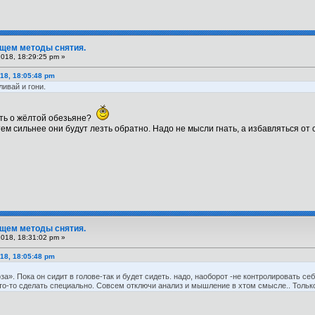
Ищем методы снятия.
2018, 18:29:25 pm »
18, 18:05:48 pm
ивай и гони.
ать о жёлтой обезьяне?
м сильнее они будут лезть обратно. Надо не мысли гнать, а избавляться от 
Ищем методы снятия.
2018, 18:31:02 pm »
18, 18:05:48 pm
за». Пока он сидит в голове-так и будет сидеть. надо, наоборот -не контролировать с
что-то сделать специально. Совсем отключи анализ и мышление в хтом смысле.. Тольк