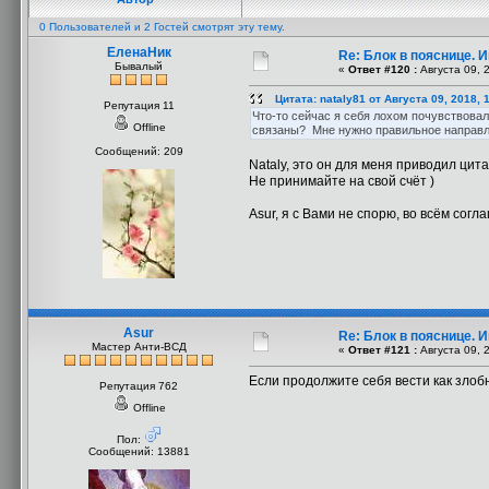
0 Пользователей и 2 Гостей смотрят эту тему.
ЕленаНик
Re: Блок в пояснице. 
Бывалый
«
Ответ #120 :
Августа 09, 
Цитата: nataly81 от Августа 09, 2018, 
Репутация 11
Что-то сейчас я себя лохом почувствовала
Offline
связаны? Мне нужно правильное направле
Сообщений: 209
Nataly, это он для меня приводил цит
Не принимайте на свой счёт )
Asur, я с Вами не спорю, во всём согл
Asur
Re: Блок в пояснице. 
Мастер Анти-ВСД
«
Ответ #121 :
Августа 09, 
Если продолжите себя вести как злоб
Репутация 762
Offline
Пол:
Сообщений: 13881