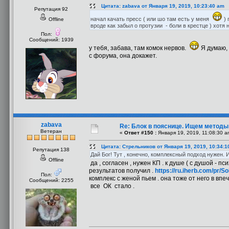
Цитата: zabava от Января 19, 2019, 10:23:40 am
Репутация 92
начал качать пресс ( или шо там есть у меня
) 
Offline
вроде как забыл о протузии - боли в крестце ) хотя 
Пол:
Сообщений: 1939
у тебя, забава, там комок нервов.
Я думаю, 
с форума, она докажет.
zabava
Re: Блок в пояснице. Ищем методы
Ветеран
«
Ответ #150 :
Января 19, 2019, 11:08:30 a
Цитата: Стрельников от Января 19, 2019, 10:34:1
Репутация 138
Дай Бог! Тут , конечно, комплексный подход нужен.
Offline
да , согласен , нужен КП . к душе ( с душой -
результатов получил .
https://ru.iherb.com/pr
Пол:
комплекс с женой пьем . она тоже от него в вп
Сообщений: 2255
все ОК стало .