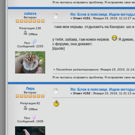
Я не пытаюсь исправить проблему. Я исправляю свои м
zabava
Re: Блок в пояснице. Ищем методы
Ветеран
«
Ответ #151 :
Января 19, 2019, 11:12:27 a
таки мои нерьвы отдыхають на Канарах- шо и ва
Репутация 138
Offline
у тебя, забава, там комок нервов.
Я думаю, 
Пол:
с форума, она докажет.
Сообщений: 2255
[/quote]
«
Последнее редактирование: Января 19, 2019, 11:14
Я не пытаюсь исправить проблему. Я исправляю свои м
Лира
Re: Блок в пояснице. Ищем методы
Ветеран
«
Ответ #152 :
Января 19, 2019, 11:31:13 a
Репутация 92
Offline
Пол:
Сообщений: 1939