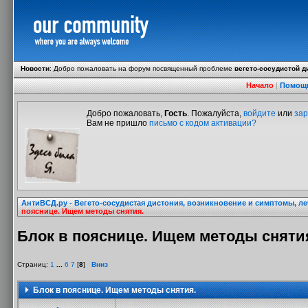
Новости
:
Добро пожаловать на форум посвященный проблеме
вегето-сосудистой д
Начало
|
Помощ
Добро пожаловать,
Гость
. Пожалуйста,
войдите
или
зар
Вам не пришло
письмо с кодом активации?
АнтиВСД.ру - Вегето-сосудистая дистония, возникновение и симптомы, л
пояснице. Ищем методы снятия.
Блок в пояснице. Ищем методы сняти
Страниц:
1
...
6
7
[
8
]
Вниз
Блок в пояснице. Ищем методы снятия.