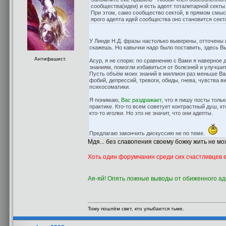
сообщества(идеи) и есть адепт тоталитарной секты
При этом, само сообщество сектой, в прямом смысл
ярого адепта идей сообщества оно становится сект
У Линде Н.Д. фразы настолько выверены, отточены 
скажешь. Но кавычки надо было поставить, здесь В
Антифашист.
Асур, я не спорю: по сравнению с Вами я наверное 
знаниям, помогли избавиться от болезней и улучши
Пусть объём моих знаний в миллион раз меньше Ваш
фобий, депрессий, тревоги, обиды, гнева, чувств
психосоматики.
Я понимаю,
Вас раздражает
, что я пишу посты толь
практике. Кто-то всем советует контрастный душ, кт
кто-то иголки. Но это не значит, что они адепты.
Предлагаю закончить дискуссию не по теме.
Мдя... без славопения своему божку жить не мо
Хоть один форумчанин среди сих счастливцев 
Ая-яй! Опять ложные выводы от обиженного а
Тому пошлём свет, кто улыбается тьме.