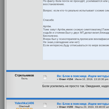
По факту боли почти не проходят, усиливаются или 
восстановлению.
Вопрос: если кто-то реально испытывает схожие с
Спасибо
Артём.
Тоже зовут Артём,имею схожую симптоматику)Такж
ходьбе и стоянии.Был у двух МТ,делал визит,блока
Бесполезно.
Вчера был у психотерапевта,прописали венлафаксин
Не знаю,совпадение или нет)
Если интересно,буду отписываться по мере возмож
Стрельников
Re: Блок в пояснице. Ищем методы
Гость
«
Ответ #154 :
Июля 10, 2019, 13:10:30 pm
Боли усилились не просто так. Ожидания, надеж
Yulashka1406
Re: Блок в пояснице. Ищем методы
Опытный
«
Ответ #155 :
Марта 23, 2024, 03:48:03 a