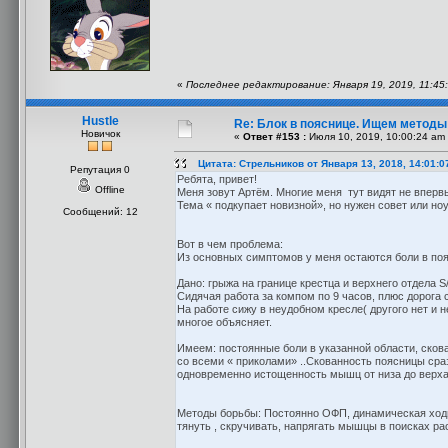
«
Последнее редактирование: Января 19, 2019, 11:45
Hustle
Re: Блок в пояснице. Ищем методы
Новичок
«
Ответ #153 :
Июля 10, 2019, 10:00:24 am
Цитата: Стрельников от Января 13, 2018, 14:01:0
Репутация 0
Ребята, привет!
Offline
Меня зовут Артём. Многие меня тут видят не вперв
Тема « подкупает новизной», но нужен совет или ноу
Сообщений: 12
Вот в чем проблема:
Из основных симптомов у меня остаются боли в пояс
Дано: грыжа на границе крестца и верхнего отдела S/
Сидячая работа за компом по 9 часов, плюс дорога с
На работе сижу в неудобном кресле( другого нет и
многое объясняет.
Имеем: постоянные боли в указанной области, скова
со всеми « приколами» ..Скованность поясницы сраз
одновременно истощенность мышц от низа до верха.
Методы борьбы: Постоянно ОФП, динамическая ходь
тянуть , скручивать, напрягать мышцы в поисках ра