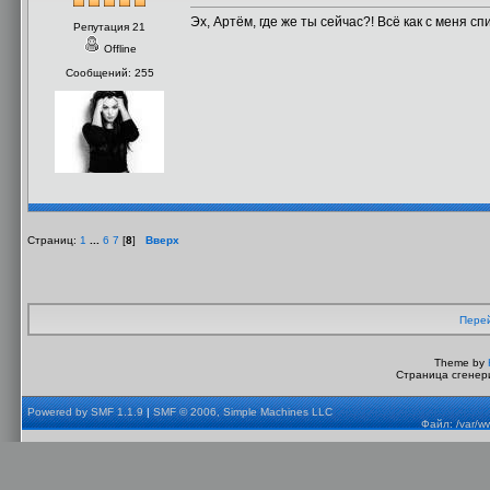
Эх, Артём, где же ты сейчас?! Всё как с меня сп
Репутация 21
Offline
Сообщений: 255
Страниц:
1
...
6
7
[
8
]
Вверх
Перей
Theme by
Страница сгенери
Powered by SMF 1.1.9
|
SMF © 2006, Simple Machines LLC
Файл: /var/w