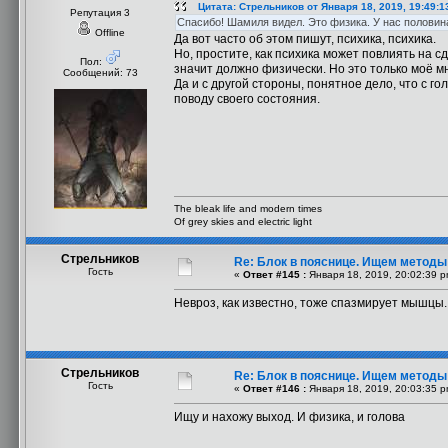
Цитата: Стрельников от Января 18, 2019, 19:49:1
Репутация 3
Спасибо! Шамиля видел. Это физика. У нас половин
Offline
Да вот часто об этом пишут, психика, психика.
Но, простите, как психика может повлиять на
Пол:
значит должно физически. Но это только моё м
Сообщений: 73
Да и с другой стороны, понятное дело, что с г
поводу своего состояния.
The bleak life and modern times
Of grey skies and electric light
Стрельников
Re: Блок в пояснице. Ищем методы
Гость
«
Ответ #145 :
Января 18, 2019, 20:02:39 p
Невроз, как известно, тоже спазмирует мышцы
Стрельников
Re: Блок в пояснице. Ищем методы
Гость
«
Ответ #146 :
Января 18, 2019, 20:03:35 p
Ищу и нахожу выход. И физика, и голова