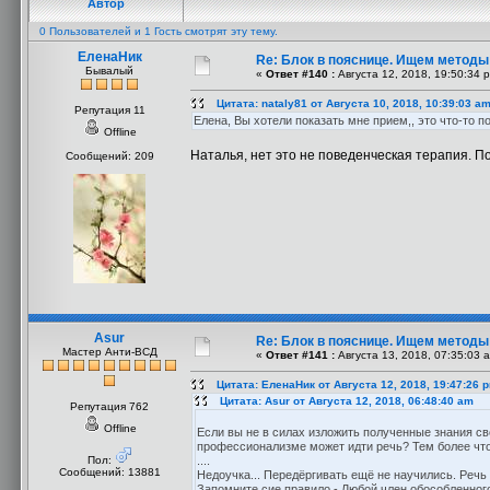
Автор
0 Пользователей и 1 Гость смотрят эту тему.
ЕленаНик
Re: Блок в пояснице. Ищем методы
Бывалый
«
Ответ #140 :
Августа 12, 2018, 19:50:34 
Цитата: nataly81 от Августа 10, 2018, 10:39:03 a
Репутация 11
Елена, Вы хотели показать мне прием,, это что-то 
Offline
Наталья, нет это не поведенческая терапия. П
Сообщений: 209
Asur
Re: Блок в пояснице. Ищем методы
Мастер Анти-ВСД
«
Ответ #141 :
Августа 13, 2018, 07:35:03 
Цитата: ЕленаНик от Августа 12, 2018, 19:47:26 
Цитата: Asur от Августа 12, 2018, 06:48:40 am
Репутация 762
Offline
Если вы не в силах изложить полученные знания св
профессионализме может идти речь? Тем более что 
Пол:
....
Сообщений: 13881
Недоучка... Передёргивать ещё не научились. Речь и
Запомните сие правило - Любой член обособленног