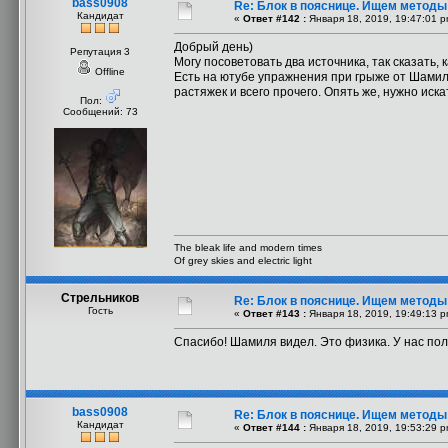
bass0908
Re: Блок в пояснице. Ищем методы
Кандидат
«
Ответ #142 :
Января 18, 2019, 19:47:01 p
Добрый день)
Репутация 3
Могу посоветовать два источника, так сказать,
Offline
Есть на ютубе упражнения при грыже от Шамил
растяжек и всего прочего. Опять же, нужно иска
Пол:
Сообщений: 73
The bleak life and modern times
Of grey skies and electric light
Стрельников
Re: Блок в пояснице. Ищем методы
Гость
«
Ответ #143 :
Января 18, 2019, 19:49:13 p
Спасибо! Шамиля видел. Это физика. У нас пол
bass0908
Re: Блок в пояснице. Ищем методы
Кандидат
«
Ответ #144 :
Января 18, 2019, 19:53:29 p