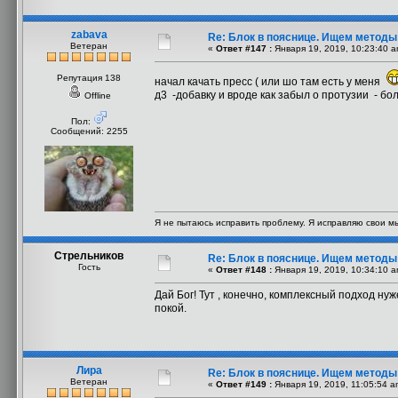
zabava
Re: Блок в пояснице. Ищем методы
Ветеран
«
Ответ #147 :
Января 19, 2019, 10:23:40 a
Репутация 138
начал качать пресс ( или шо там есть у меня
д3 -добавку и вроде как забыл о протузии - боли
Offline
Пол:
Сообщений: 2255
Я не пытаюсь исправить проблему. Я исправляю свои м
Стрельников
Re: Блок в пояснице. Ищем методы
Гость
«
Ответ #148 :
Января 19, 2019, 10:34:10 a
Дай Бог! Тут , конечно, комплексный подход ну
покой.
Лира
Re: Блок в пояснице. Ищем методы
Ветеран
«
Ответ #149 :
Января 19, 2019, 11:05:54 a