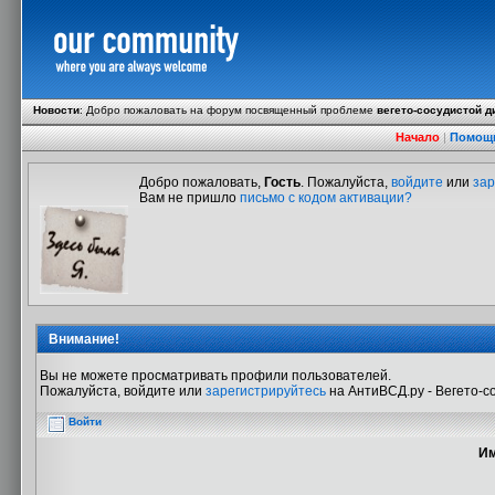
Новости
:
Добро пожаловать на форум посвященный проблеме
вегето-сосудистой д
Начало
|
Помощ
Добро пожаловать,
Гость
. Пожалуйста,
войдите
или
зар
Вам не пришло
письмо с кодом активации?
Внимание!
Вы не можете просматривать профили пользователей.
Пожалуйста, войдите или
зарегистрируйтесь
на АнтиВСД.ру - Вегето-с
Войти
Им