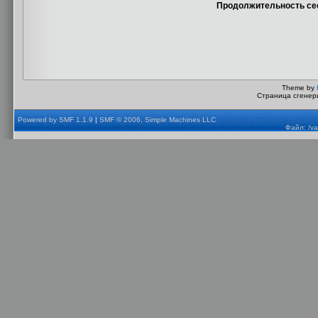
Продолжительность сес
Theme by
Страница сгенери
Powered by SMF 1.1.9
|
SMF © 2006, Simple Machines LLC
Файл: /va