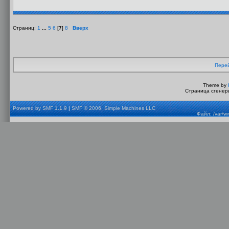
Страниц:
1
...
5
6
[
7
]
8
Вверх
Перей
Theme by
Страница сгенери
Powered by SMF 1.1.9
|
SMF © 2006, Simple Machines LLC
Файл: /var/w