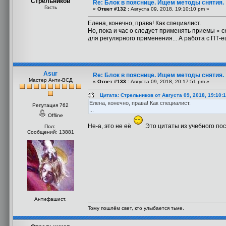
Стрельников
Re: Блок в пояснице. Ищем методы снятия.
Гость
«
Ответ #132 :
Августа 09, 2018, 19:10:10 pm »
Елена, конечно, права! Как специалист.
Но, пока и час о следует применять приемы « с
для регулярного применения... А работа с ПТ-е
Asur
Re: Блок в пояснице. Ищем методы снятия.
Мастер Анти-ВСД
«
Ответ #133 :
Августа 09, 2018, 20:17:51 pm »
Цитата: Стрельников от Августа 09, 2018, 19:10:
Елена, конечно, права! Как специалист.
Репутация 762
...
Offline
Не-а, это не её
Это цитаты из учебного пос
Пол:
Сообщений: 13881
Антифашист.
Тому пошлём свет, кто улыбается тьме.