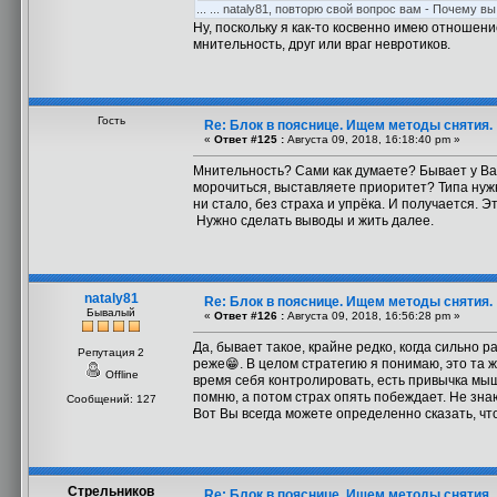
... ... nataly81, повторю свой вопрос вам - Почему 
Ну, поскольку я как-то косвенно имею отношение
мнительность, друг или враг невротиков.
Гость
Re: Блок в пояснице. Ищем методы снятия.
«
Ответ #125 :
Августа 09, 2018, 16:18:40 pm »
Мнительность? Сами как думаете? Бывает у Ва
морочиться, выставляете приоритет? Типа нужно
ни стало, без страха и упрёка. И получается. Э
Нужно сделать выводы и жить далее.
nataly81
Re: Блок в пояснице. Ищем методы снятия.
Бывалый
«
Ответ #126 :
Августа 09, 2018, 16:56:28 pm »
Да, бывает такое, крайне редко, когда сильно 
Репутация 2
реже😁. В целом стратегию я понимаю, это та ж
Offline
время себя контролировать, есть привычка мышл
помню, а потом страх опять побеждает. Не знаю 
Сообщений: 127
Вот Вы всегда можете определенно сказать, что 
Стрельников
Re: Блок в пояснице. Ищем методы снятия.