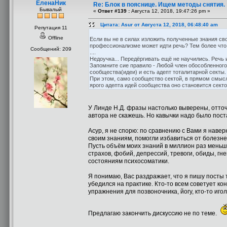
ЕленаНик
Re: Блок в пояснице. Ищем методы снятия.
Бывалый
«
Ответ #139 :
Августа 12, 2018, 19:47:26 pm »
Цитата: Asur от Августа 12, 2018, 06:48:40 am
Репутация 11
Offline
Если вы не в силах изложить полученные знания св
профессионализме может идти речь? Тем более что в
Сообщений: 209
....
Недоучка... Передёргивать ещё не научились. Речь и
Запомните сие правило - Любой член обособленного
сообщества(идеи) и есть адепт тоталитарной секты.
При этом, само сообщество сектой, в прямом смысле
ярого адепта идей сообщества оно становится секто
У Линде Н.Д. фразы настолько выверены, отто
автора не скажешь. Но кавычки надо было пост
Асур, я не спорю: по сравнению с Вами я навер
своим знаниям, помогли избавиться от болезне
Пусть объём моих знаний в миллион раз меньше
страхов, фобий, депрессий, тревоги, обиды, г
состояниям психосоматики.
Я понимаю, Вас раздражает, что я пишу посты т
убедился на практике. Кто-то всем советует кон
упражнения для позвоночника, йогу, кто-то игол
Предлагаю закончить дискуссию не по теме.