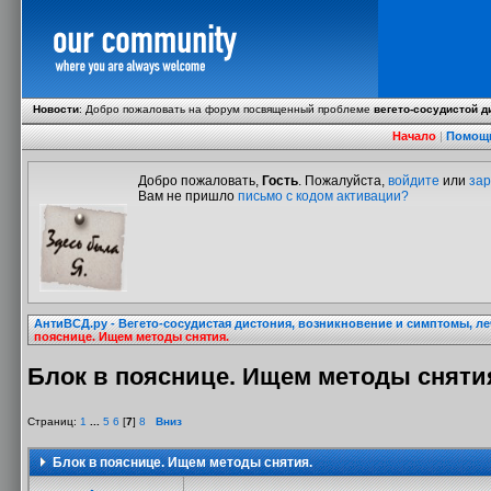
Новости
:
Добро пожаловать на форум посвященный проблеме
вегето-сосудистой д
Начало
|
Помощ
Добро пожаловать,
Гость
. Пожалуйста,
войдите
или
зар
Вам не пришло
письмо с кодом активации?
АнтиВСД.ру - Вегето-сосудистая дистония, возникновение и симптомы, л
пояснице. Ищем методы снятия.
Блок в пояснице. Ищем методы сняти
Страниц:
1
...
5
6
[
7
]
8
Вниз
Блок в пояснице. Ищем методы снятия.