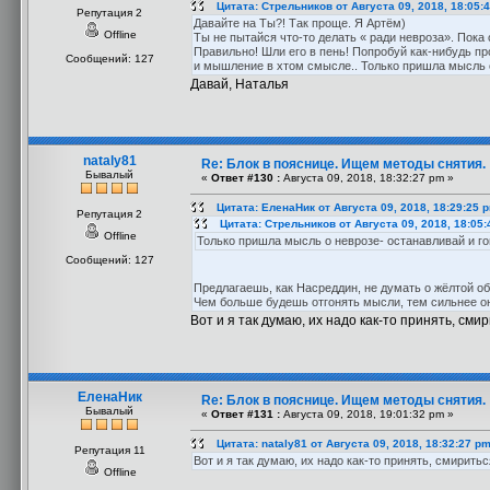
Цитата: Стрельников от Августа 09, 2018, 18:05:
Репутация 2
Давайте на Ты?! Так проще. Я Артём)
Offline
Ты не пытайся что-то делать « ради невроза». Пока 
Правильно! Шли его в пень! Попробуй как-нибудь пр
Сообщений: 127
и мышление в хтом смысле.. Только пришла мысль о
Давай, Наталья
nataly81
Re: Блок в пояснице. Ищем методы снятия.
Бывалый
«
Ответ #130 :
Августа 09, 2018, 18:32:27 pm »
Цитата: ЕленаНик от Августа 09, 2018, 18:29:25 
Репутация 2
Цитата: Стрельников от Августа 09, 2018, 18:05
Offline
Только пришла мысль о неврозе- останавливай и го
Сообщений: 127
Предлагаешь, как Насреддин, не думать о жёлтой 
Чем больше будешь отгонять мысли, тем сильнее они
Вот и я так думаю, их надо как-то принять, см
ЕленаНик
Re: Блок в пояснице. Ищем методы снятия.
Бывалый
«
Ответ #131 :
Августа 09, 2018, 19:01:32 pm »
Цитата: nataly81 от Августа 09, 2018, 18:32:27 p
Репутация 11
Вот и я так думаю, их надо как-то принять, смирит
Offline