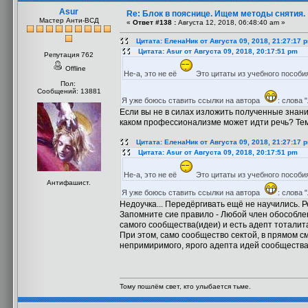
Asur
Re: Блок в пояснице. Ищем методы снятия.
Мастер Анти-ВСД
«
Ответ #138 :
Августа 12, 2018, 06:48:40 am »
Цитата: ЕленаНик от Августа 09, 2018, 21:27:17 
Цитата: Asur от Августа 09, 2018, 20:17:51 pm
Репутация 762
Offline
Не-а, это не её
Это цитаты из учебного пособи
Пол:
Сообщений: 13881
Я уже боюсь ставить ссылки на автора
: слова
Если вы не в силах изложить полученные знани
каком профессионализме может идти речь? Тем 
Цитата: ЕленаНик от Августа 09, 2018, 21:27:17 
Цитата: Asur от Августа 09, 2018, 20:17:51 pm
Не-а, это не её
Это цитаты из учебного пособи
Антифашист.
Я уже боюсь ставить ссылки на автора
: слова
Недоучка... Передёргивать ещё не научились. Ре
Запомните сие правило - Любой член обособле
самого сообщества(идеи) и есть адепт тоталит
При этом, само сообщество сектой, в прямом см
непримиримого, ярого адепта идей сообщества 
Тому пошлём свет, кто улыбается тьме.