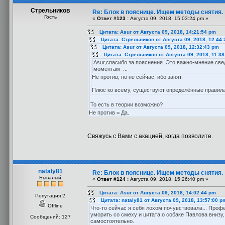
Стрельников
Re: Блок в пояснице. Ищем методы снятия.
Гость
«
Ответ #123 :
Августа 09, 2018, 15:03:24 pm »
Цитата: Asur от Августа 09, 2018, 14:21:54 pm
Цитата: Стрельников от Августа 09, 2018, 12:44
Цитата: Asur от Августа 09, 2018, 12:32:43 pm
Цитата: Стрельников от Августа 09, 2018, 11:3
Asur,спасибо за пояснения. Это важно-мнение св
моментам ...
Не против, но не сейчас, ибо занят.
Плюс ко всему, существуют определённые правила
То есть в теории возможно?
Не против = Да.
Свяжусь с Вами с акацией, когда позволите.
nataly81
Re: Блок в пояснице. Ищем методы снятия.
Бывалый
«
Ответ #124 :
Августа 09, 2018, 15:26:40 pm »
Цитата: Asur от Августа 09, 2018, 14:02:44 pm
Репутация 2
Цитата: nataly81 от Августа 09, 2018, 13:57:00 p
Offline
Что-то сейчас я себя лохом почувствовала... Профес
уморить со смеху и цитата о собаке Павлова внизу
Сообщений: 127
самостоятельно.