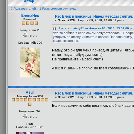
Автор
0 Пользователей и 1 Гость смотрят эту тему.
ЕленаНик
Re: Блок в пояснице. Ищем методы снятия.
Бывалый
«
Ответ #120 :
Августа 09, 2018, 14:09:51 pm »
Цитата: nataly81 от Августа 09, 2018, 13:57:00 p
Репутация 11
Что-то сейчас я себя лохом почувствовала... Профес
Offline
уморить со смеху и цитата о собаке Павлова внизу,
самостоятельно.
Сообщений: 209
Nataly, это он для меня приводил цитаты, что
может когда-нибудь уморить )
Не принимайте на свой счёт )
Asur, я с Вами не спорю, во всём соглашаюсь ) В
Asur
Re: Блок в пояснице. Ищем методы снятия.
Мастер Анти-ВСД
«
Ответ #121 :
Августа 09, 2018, 14:20:35 pm »
Если продолжите себя вести как злобный адепт
Репутация 762
Offline
Пол:
Сообщений: 13881