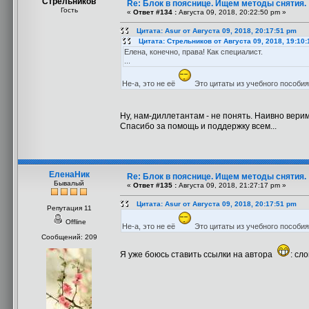
Стрельников
Re: Блок в пояснице. Ищем методы снятия.
Гость
«
Ответ #134 :
Августа 09, 2018, 20:22:50 pm »
Цитата: Asur от Августа 09, 2018, 20:17:51 pm
Цитата: Стрельников от Августа 09, 2018, 19:10
Елена, конечно, права! Как специалист.
...
Не-а, это не её
Это цитаты из учебного пособия
Ну, нам-диллетантам - не понять. Наивно верим
Спасибо за помощь и поддержку всем...
ЕленаНик
Re: Блок в пояснице. Ищем методы снятия.
Бывалый
«
Ответ #135 :
Августа 09, 2018, 21:27:17 pm »
Цитата: Asur от Августа 09, 2018, 20:17:51 pm
Репутация 11
Offline
Не-а, это не её
Это цитаты из учебного пособия
Сообщений: 209
Я уже боюсь ставить ссылки на автора
: сл