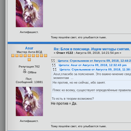
Антифашист.
Тому пошлём свет, кто улыбается тьме.
Asur
Re: Блок в пояснице. Ищем методы снятия.
Мастер Анти-ВСД
«
Ответ #122 :
Августа 09, 2018, 14:21:54 pm »
Цитата: Стрельников от Августа 09, 2018, 12:44:
Цитата: Asur от Августа 09, 2018, 12:32:43 pm
Репутация 762
Цитата: Стрельников от Августа 09, 2018, 11:38
Offline
Asur,спасибо за пояснения. Это важно-мнение све
моментам ...
Пол:
Сообщений: 13881
Не против, но не сейчас, ибо занят.
Плюс ко всему, существуют определённые правила
То есть в теории возможно?
Не против = Да.
Антифашист.
Тому пошлём свет, кто улыбается тьме.