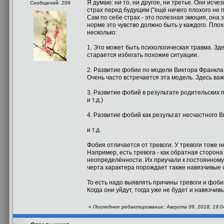
Я думаю: ни то, ни другое, ни третье. Они исче
Сообщений: 209
страх перед будущим ("ещё ничего плохого не 
Сам по себе страх - это полезная эмоция, она
норме это чувство должно быть у каждого. Пло
несколько:
1. Это может быть психологическая травма. Зде
старается избегать похожие ситуации.
2. Развитие фобии по модели Виктора Франкла
Очень часто встречается эта модель. Здесь ва
3. Развитие фобий в результате родительских пр
и т.д.)
4. Развитие фобий как результат несчастного 
и т.д.
Фобия отличается от тревоги. У тревоги тоже н
Например, есть тревога - как обратная сторон
неопределённости. Их приучали к постоянному
черта характера порождает также навязчивые 
То есть надо выявлять причины тревоги и фоби
Когда они уйдут, тогда уже не будет и навязчи
«
Последнее редактирование: Августа 09, 2018, 19: