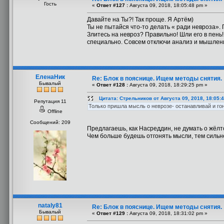
Гость
«
Ответ #127 :
Августа 09, 2018, 18:05:48 pm »
Давайте на Ты?! Так проще. Я Артём)
Ты не пытайся что-то делать « ради невроза». П
Злитесь на невроз? Правильно! Шли его в пень!
специально. Совсем отключи анализ и мышление
ЕленаНик
Re: Блок в пояснице. Ищем методы снятия.
Бывалый
«
Ответ #128 :
Августа 09, 2018, 18:29:25 pm »
Цитата: Стрельников от Августа 09, 2018, 18:05:
Репутация 11
Только пришла мысль о неврозе- останавливай и гон
Offline
Сообщений: 209
Предлагаешь, как Насреддин, не думать о жёл
Чем больше будешь отгонять мысли, тем сильнее
nataly81
Re: Блок в пояснице. Ищем методы снятия.
Бывалый
«
Ответ #129 :
Августа 09, 2018, 18:31:02 pm »