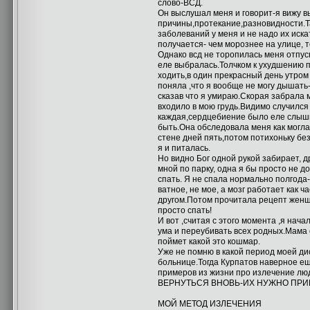
слово-ВСД.
Он выслушал меня и говорит-я вижу вы
причины,протекание,разновидности.Та
заболеваний у меня и не надо их иска
получается- чем морознее на улице, т
Однако всд не торопилась меня отпус
еле выбралась.Толчком к ухудшению 
ходить,в один прекрасный день утром 
поняла ,что я вообще не могу дышать-
сказав что я умираю.Скорая забрала м
входило в мою грудь.Видимо случился
каждая,сердцебиение было еле слышно
быть.Она обследовала меня как могла
стене дней пять,потом потихоньку без
я и питалась.
Но видно Бог одной рукой забирает, 
мной по парку, одна я бы просто не д
спать. Я не спала нормально полгода-
ватное, не мое, а мозг работает как 
другом.Потом прочитала рецепт женщ
просто спать!
И вот ,считая с этого момента ,я на
ума и переубивать всех родных.Мама 
поймет какой это кошмар.
Уже не помню в какой период моей дис
больнице.Тогда Курпатов наверное ещ
примеров из жизни про излечение
ВЕРНУТЬСЯ ВНОВЬ-ИХ НУЖНО ПРИНЯТЬ!!
МОЙ МЕТОД ИЗЛЕЧЕНИЯ