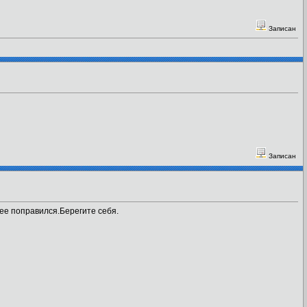
Записан
Записан
рее поправился.Берегите себя.