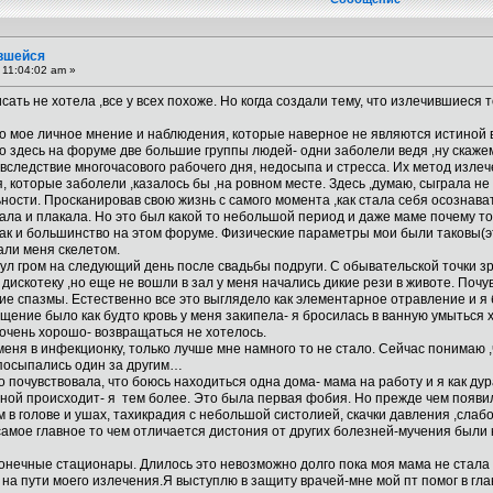
вшейся
 11:04:02 am »
сать не хотела ,все у всех похоже. Но когда создали тему, что излечившиес
лько мое личное мнение и наблюдения, которые наверное не являются истиной
о здесь на форуме две большие группы людей- одни заболели ведя ,ну скажем
 вследствие многочасового рабочего дня, недосыпа и стресса. Их метод изле
 я, которые заболели ,казалось бы ,на ровном месте. Здесь ,думаю, сыграла
сти. Просканировав свою жизнь с самого момента ,как стала себя осознавать
ла и плакала. Но это был какой то небольшой период и даже маме почему то 
как и большинство на этом форуме. Физические параметры мои были таковы(э
али меня скелетом.
нул гром на следующий день после свадьбы подруги. С обывательской точки 
дискотеку ,но еще не вошли в зал у меня начались дикие рези в животе. Поч
ткие спазмы. Естественно все это выглядело как элементарное отравление и я
ущение было как будто кровь у меня закипела- я бросилась в ванную умыться 
 очень хорошо- возвращаться не хотелось.
еня в инфекционку, только лучше мне намного то не стало. Сейчас понимаю ,
 посыпались один за другим…
почувствовала, что боюсь находиться одна дома- мама на работу и я как дура
мной происходит- я тем более. Это была первая фобия. Но прежде чем появ
м в голове и ушах, тахикрадия с небольшой систолией, скачки давления ,сла
самое главное то чем отличается дистония от других болезней-мучения были
онечные стационары. Длилось это невозможно долго пока моя мама не стала п
 на пути моего излечения.Я выступлю в защиту врачей-мне мой пт помог в гла