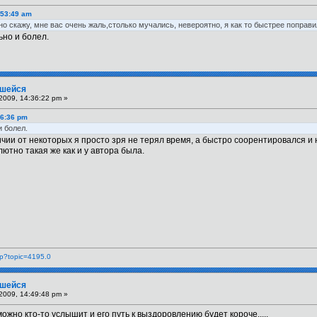
:53:49 am
но скажу, мне вас очень жаль,столько мучались, невероятно, я как то быстрее поправи
ьно и болел.
вшейся
2009, 14:36:22 pm »
36:36 pm
и болел.
ичии от некоторых я просто зря не терял время, а быстро соорентировался и
ютно такая же как и у автора была.
php?topic=4195.0
вшейся
2009, 14:49:48 pm »
ожно кто-то услышит и его путь к выздоровлению будет короче.....