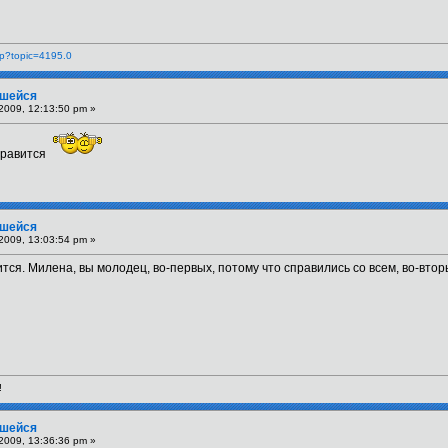
php?topic=4195.0
вшейся
2009, 12:13:50 pm »
онравится
вшейся
2009, 13:03:54 pm »
тся. Милена, вы молодец, во-первых, потому что справились со всем, во-вторы
!
вшейся
2009, 13:36:36 pm »