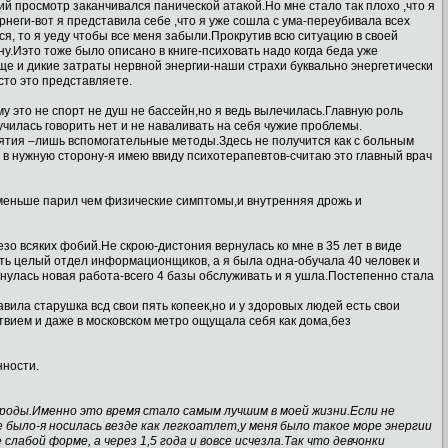
ий просмотр заканчивался панической атакой.Но мне стало так плохо ,что я
рнеги-вот я представила себе ,что я уже сошла с ума-переубивала всех
я, то я уеду чтобы все меня забыли.Прокрутив всю ситуацию в своей
чну.Иэто тоже было описано в книге-психовать надо когда беда уже
еще и дикие затраты нервной энергии-наши страхи буквально энергетически
сто это представляете.
у это не спорт не душ не бассейн,но я ведь вылечилась.Главную роль
чилась говорить нет и не наваливать на себя чужие проблемы.
нятия –лишь вспомогательные методы.Здесь не получится как с больным
 в нужную сторону-я имею ввиду психотерапевтов-считаю это главный врач
я меньше парил чем физические симптомы,и внутренняя дрожь и
езо всяких фобий.Не скрою-дистония вернулась ко мне в 35 лет в виде
ть целый отдел информационщиков, а я была одна-обучала 40 человек и
рнулась новая работа-всего 4 базы обслуживать и я ушла.Постепенно стала
ила старушка всд свои пять копеек,но и у здоровых людей есть свои
твием и даже в московском метро ощущала себя как дома,без
нности.
роды.Именно это время стало самым лучшим в моей жизни.Если не
е было-я носилась везде как легкоатлет,у меня было такое море энергии
слабой форме, а через 1,5 года и вовсе исчезла.Так что девчонки