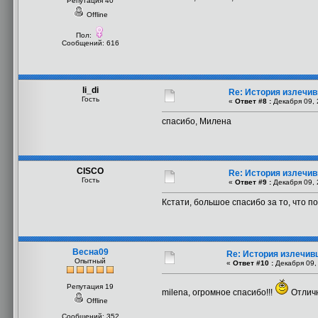
Репутация 40
Offline
Пол:
Сообщений: 616
li_di
Re: История излечи
Гость
«
Ответ #8 :
Декабря 09, 
спасибо, Милена
CISCO
Re: История излечи
Гость
«
Ответ #9 :
Декабря 09, 
Кстати, большое спасибо за то, что п
Весна09
Re: История излечи
Опытный
«
Ответ #10 :
Декабря 09, 
Репутация 19
milena, огромное спасибо!!!
Отличн
Offline
Сообщений: 352