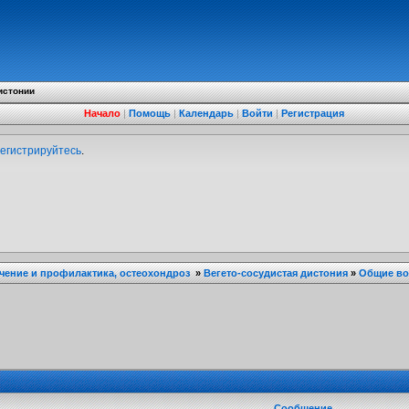
истонии
Начало
|
Помощь
|
Календарь
|
Войти
|
Регистрация
егистрируйтесь
.
ечение и профилактика, остеохондроз
»
Вегето-сосудистая дистония
»
Общие в
Сообщение