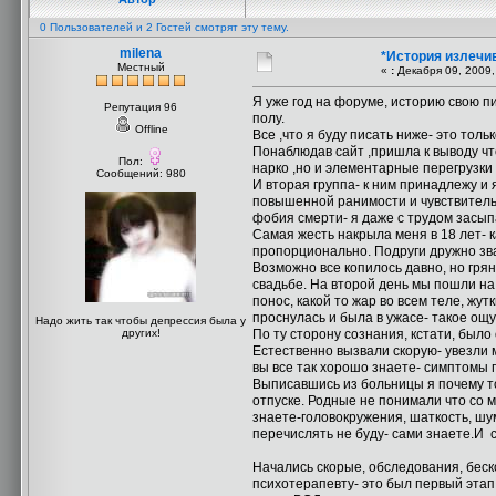
0 Пользователей и 2 Гостей смотрят эту тему.
milena
*История излечи
Местный
«
:
Декабря 09, 2009,
Я уже год на форуме, историю свою пи
Репутация 96
полу.
Offline
Все ,что я буду писать ниже- это то
Понаблюдав сайт ,пришла к выводу чт
Пол:
нарко ,но и элементарные перегрузки
Сообщений: 980
И вторая группа- к ним принадлежу и
повышенной ранимости и чувствительно
фобия смерти- я даже с трудом засыпа
Самая жесть накрыла меня в 18 лет- 
пропорционально. Подруги дружно зв
Возможно все копилось давно, но гря
свадьбе. На второй день мы пошли на 
понос, какой то жар во всем теле, жу
проснулась и была в ужасе- такое ощ
Надо жить так чтобы депрессия была у
других!
По ту сторону сознания, кстати, было
Естественно вызвали скорую- увезли м
вы все так хорошо знаете- симптомы
Выписавшись из больницы я почему то 
отпуске. Родные не понимали что со 
знаете-головокружения, шаткость, шу
перечислять не буду- сами знаете.И 
Начались скорые, обследования, беск
психотерапевту- это был первый этап