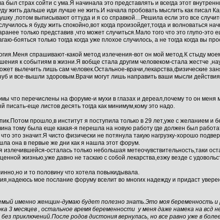
 был страх сойти с ума.Я начинала это представлять и всегда этот внутренн
уду жить дальше иди лучше не жить.И начала пробовать мыслить как писал Ка
хушку ,потом выписывают оттуда и я со справкой…Решила если это все случитс
 случилось я буду жить спокойно,вот когда произойдет,тогда и волноваться на
аранее только представив ,что может случиться.Мало того что это глупо-это 
ю-бояться только тогда когда уже плохое случилось, а не тогда когда вы про
огия.Меня спрашивают-какой метод излечения-вот он мой метод.К стыду моем
ения к событиям в жизни.Я вобще стала другим человеком-стала жестче ,нау
может вылечить лишь сам человек.Остальное-врачи,лекарства,физические за
зуб и все-вышли здоровым.Врачи могут лишь направить ваши мысли действия
томы что перечислены на форуме-и мухи в глазах и дереал,почему то он мен
 писать-еще листов десять тогда как минимум,кому это надо.
 пик.Потом прошло,в институт я поступила только в 29 лет,уже с желанием и б
чина тому была еще какая-я перешла на новую работу где должен был работа
что это значит.Я чисто физически не потянула такую нагрузку-хорошо подве
шла она в первые же дни как я нашла этот форум.
 излечившейся-осталась только небольшая метеочувствительность,таки остав
енной жизнью,уже давно не таскаю с собой лекарства,езжу везде с удовольс
инно,но и то половину что хотела повыкидывала.
я,надеюсь мое послание форуму вселит во многих надежду и придаст увере
емый именно женщин-думаю будет полезно знать.Это моя беременность и 
ка 3 месяцев , остальное время беременности у меня даже намека на всд н
 без приключений.После родов дистония вернулась, но все равно уже в более 