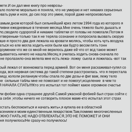
мете.И он дал мне книгу про неврозы-
ало полегче морально-я поняла, что не умираю и нет никаких серьезных
вать руки и ноги, до сих пор это умею, порой даже непроизвольно
,самым дном которой был сильнейший криз летом 1994 года из которого я
и ливни ежедневные в течение месяца.Мне очень тяжело было дышать и
ло,сводило судорогой и никакие таблетки от головы не помогали.Потом я
четвереньки-только так я не теряла сознание и попросила вызвать скорую
ше-я просто два дня лежала на кровати молясь, чтобы хоть чуть воздуха
ться но еле могла ходить-ноги были как будто весом пять тонн
умении что же со мной-не верилось даже ей что от всд такое может
дываетесь ничего не нашла.Месяц я училась ходить снова-сначала по
 не пролазило-она велела мне есть лежа- ложку сьела и ложилась -вот так
орый лежал от военкомата перед армией. Вот он меня расхаживал-гулял со
ода, вся нервная система до такой степени расстроилась .что я перестала
ницу, кололи реланиум чтобы спала по две дозы-и фиг вам, лежу тело
амые сильные таблы мне не помогают и не помогут,исцеление в чем то
 НАЧАЛА СПАТЬ!!!!Кто это испытал тот поймет какое огромное счастье
рыли фобии одна страшнее другой.Самой ужасной фобией был страх сойти с
а себя ,чтобы ничего не сотворить плохое маме-кто испытал этот страх
стать беспокоиться и начать жить»,я купила ее в областной
 спасением и моим единственным лекарством.Там,помимо многочисленных
Е НУЖНО ГНАТЬ,НЕ НАДО ОТВЛЕКАТЬСЯ,ЭТО НЕ ПОМОЖЕТ И ОНИ
я получилось!Не сразу-но получилось!