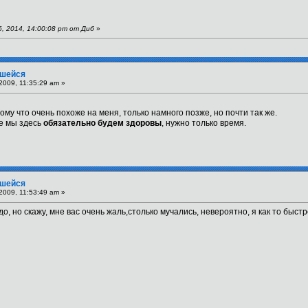
, 2014, 14:00:08 pm от Диб
»
вшейся
2009, 11:35:29 am »
му что очень похоже на меня, только намного позже, но почти так же.
се мы здесь
обязательно будем здоровы
, нужно только время.
вшейся
2009, 11:53:49 am »
о, но скажу, мне вас очень жаль,столько мучались, невероятно, я как то быст