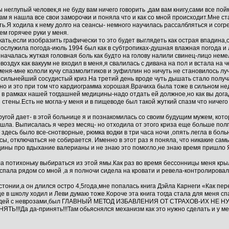
 неглупый человек,я не буду вам ничего говорить ,дам вам книгу,сами все пой
м я нашла все свои заморочки и поняла что и как со мной происходит.Мне ст
ть.Я ходила к нему долго на сеансы- немного научилась рассалбляться и согре
ем горячее руки у меня.
кать,если изобразить графически то это будет выглядеть как острая впадина
послужила погода-июль 1994 был как в субтропиках-душная влажная погода 
началась жуткая головная боль как будто на голову налили свинец-лицо неме
воздух как вакуум не входил в меня,я свалилась с дивана на пол и встала на 
еня-мне кололи кучу спазмолитиков и эуфиллин но ничуть не становилось луч
 сильнейший сосудистый криз.На третий день вроде чуть дышать стало получа
 и это при том что кардиограмма хорошая.Врачиха была тоже в сильном недо
 в рамках нашей тогдашней медицины-надо отдать ей должное,но как вы дога
 стены.Есть не могла-у меня и в пищеводе был такой жуткий спазм что ничего
другой дает- в этой больнице я и познакомилась со своим будущим мужем, кот
ошла. Выписалась я через месяц- но отходила от этого криза еще больше полг
 здесь было все-снотворные, рюмка водки в три часа ночи ,опять легла в боль
часы, отключаться не собирается. Именно в этот раз я поняла, что никакие с
ины про вдыхание валерианы и не знаю это помогло,не знаю время пришло Я
чала потихоньку выбираться из этой ямы.Как раз во время бессонницы меня к
спала рядом со мной ,а я полночи сидела на кровати и ревела-контролировал
тонии,а он длился остро 4,5года,мне попалась книга Дэйла Карнеги «Как пере
е в школу ходил и Леви думаю тоже.Короче эта книга тогда стала для меня
 людей с неврозами,был ГЛАВНЫЙ МЕТОД ИЗБАВЛЕНИЯ ОТ СТРАХОВ-ИХ Н
!Да да-принять!!!Там обьяснялся механизм как это нужно сделать и у мен