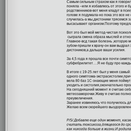
Самым сильным страхом как я говорила
поняла –или я избавлюсь от этого и б
родственников-вот меня кладут в пси
голове я подумала-но пока это все не
случилась-а мы,дистоники трясемся з
высасывают организм.Поэтому предлага
Вот это был мой метод-чистая психол
сыграла смена образа мыслей и отнош
Главное-всд такая болезнь ,которую 
зубом-пришли к врачу-он вам выдрал 
дистоников,а дальше ваши усилия.
За 4,5 года я прошла все почти симп
субфебрилитет….Я не буду про каждый
В итоге с 19-25 лет был у меня самый
одного симптома-экстрасистолии,при
вела 80 баз 1С-знающие меня поймут 
уходить и систолия,окончательно про
На сегодняшний момент я считаю себя
метеозаморочки.Живу я считаю полноц
преувеличения.
Заранее извиняюсь что получилось дл
Желаю всем скорейшего выздоровлени
P/S/
Добавлю еще один момент, каса
считать токсикоза,длящегося до сро
как никогда больше в жизни.И родила