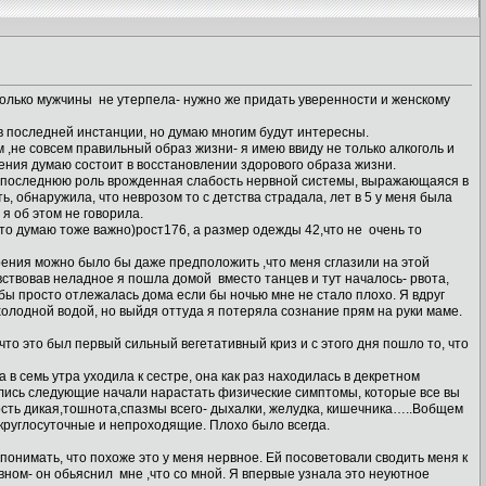
я только мужчины не утерпела- нужно же придать уверенности и женскому
 в последней инстанции, но думаю многим будут интересны.
 ,не совсем правильный образ жизни- я имею ввиду не только алкоголь и
чения думаю состоит в восстановлении здорового образа жизни.
 не последнюю роль врожденная слабость нервной системы, выражающаяся в
, обнаружила, что неврозом то с детства страдала, лет в 5 у меня была
я об этом не говорила.
то думаю тоже важно)рост176, а размер одежды 42,что не очень то
зрения можно было бы даже предположить ,что меня сглазили на этой
увствовав неладное я пошла домой вместо танцев и тут началось- рвота,
 бы просто отлежалась дома если бы ночью мне не стало плохо. Я вдруг
холодной водой, но выйдя оттуда я потеряла сознание прям на руки маме.
что это был первый сильный вегетативный криз и с этого дня пошло то, что
 в семь утра уходила к сестре, она как раз находилась в декретном
ились следующие начали нарастать физические симптомы, которые все вы
бость дикая,тошнота,спазмы всего- дыхалки, желудка, кишечника…..Вобщем
 круглосуточные и непроходящие. Плохо было всегда.
онимать, что похоже это у меня нервное. Ей посоветовали сводить меня к
вном- он обьяснил мне ,что со мной. Я впервые узнала это неуютное