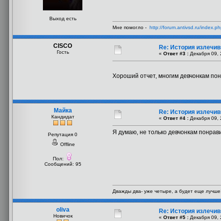
Выход есть
Мне помогло -
http://forum.antivsd.ru/index.
CISCO
Re: История излечи
Гость
«
Ответ #3 :
Декабря 09, 
Хороший отчет, многим девчонкам п
Майка
Re: История излечи
Кандидат
«
Ответ #4 :
Декабря 09, 
Я думаю, не только девчонкам понрави
Репутация 0
Offline
Пол:
Сообщений: 95
Дважды два- уже четыре, а будет еще лучше
oliva
Re: История излечи
Новичок
«
Ответ #5 :
Декабря 09, 