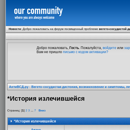
Новости
:
Добро пожаловать на форум посвященный проблеме
вегето-сосудистой д
Добро пожаловать,
Гость
. Пожалуйста,
войдите
или
зар
Вам не пришло
письмо с кодом активации?
АнтиВСД.ру - Вегето-сосудистая дистония, возникновение и симптомы, л
*История излечившейся
Страниц: [
1
]
2
3
...
7
Вниз
*История излечившейся
Автор