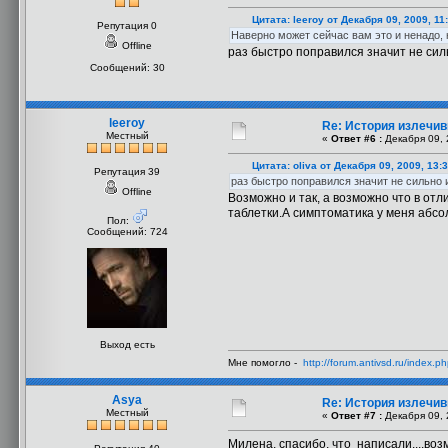
Цитата: leeroy от Декабря 09, 2009, 11
Репутация 0
Наверно может сейчас вам это и ненадо, 
Offline
раз быстро поправился значит не сил
Сообщений: 30
leeroy
Re: История излечи
Местный
«
Ответ #6 :
Декабря 09, 
Цитата: oliva от Декабря 09, 2009, 13:
Репутация 39
раз быстро поправился значит не сильно 
Offline
Возможно и так, а возможно что в отл
таблетки.А симптоматика у меня абсол
Пол:
Сообщений: 724
Выход есть
Мне помогло -
http://forum.antivsd.ru/index.
Asya
Re: История излечи
Местный
«
Ответ #7 :
Декабря 09, 
Милена, спасибо, что написали....возм