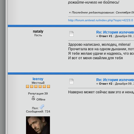
рожайте-ничего не бойтесь!
«
Последнее редактирование: Сентября 06
http://forum.antivsd.ru/index.php?topic=4223.0
nataly
Re: История излечи
Гость
«
Ответ #1 :
Декабря 09, 
Здорово написано, молодец, milena!
Прочитала все на одном дыхании, пото
Я тебе желаю удачи и надеюсь, что в
И вот от меня смайлик для тебя
leeroy
Re: История излечи
Местный
«
Ответ #2 :
Декабря 09, 
Наверно может сейчас вам это и ненад
Репутация 39
Offline
Пол:
Сообщений: 724