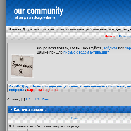
Новости
:
Добро пожаловать на форум посвященный проблеме
вегето-сосудистой д
Начало
|
Помощ
Добро пожаловать,
Гость
. Пожалуйста,
войдите
или
зар
Вам не пришло
письмо с кодом активации?
АнтиВСД.ру - Вегето-сосудистая дистония, возникновение и симптомы, л
вопросы
»
Карточка пациента
Страниц: [
1
]
2
3
...
128
Вниз
Карточка пациента
Тема
0 Пользователей и 57 Гостей смотрят этот раздел.