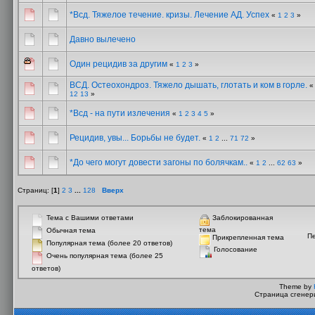
*Всд. Тяжелое течение. кризы. Лечение АД. Успех
«
1
2
3
»
Давно вылечено
Один рецидив за другим
«
1
2
3
»
ВСД. Остеохондроз. Тяжело дышать, глотать и ком в горле.
12
13
»
*Всд - на пути излечения
«
1
2
3
4
5
»
Рецидив, увы... Борьбы не будет.
«
1
2
...
71
72
»
*До чего могут довести загоны по болячкам..
«
1
2
...
62
63
»
Страниц: [
1
]
2
3
...
128
Вверх
Тема с Вашими ответами
Заблокированная
тема
Обычная тема
П
Прикрепленная тема
Популярная тема (более 20 ответов)
Голосование
Очень популярная тема (более 25
ответов)
Theme by
Страница сгенери