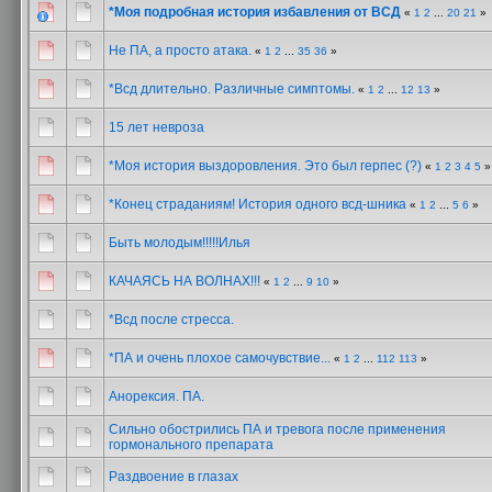
*Моя подробная история избавления от ВСД
«
1
2
...
20
21
»
Не ПА, а просто атака.
«
1
2
...
35
36
»
*Всд длительно. Различные симптомы.
«
1
2
...
12
13
»
15 лет невроза
*Моя история выздоровления. Это был герпес (?)
«
1
2
3
4
5
»
*Конец страданиям! История одного всд-шника
«
1
2
...
5
6
»
Быть молодым!!!!!Илья
КАЧАЯСЬ НА ВОЛНАХ!!!
«
1
2
...
9
10
»
*Всд после стресса.
*ПА и очень плохое самочувствие...
«
1
2
...
112
113
»
Анорексия. ПА.
Сильно обострились ПА и тревога после применения
гормонального препарата
Раздвоение в глазах