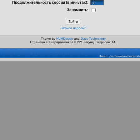
Продолжительность сессии (в минутах):
Запомнить:
Забыли пароль?
Theme by
HVMDesign
and
Dizzy Technology
Страница сгенерирована за 0.221 секунд. Запросов: 14.
Файл: /var/www/antivsd/dat