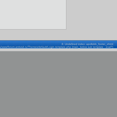
8: Undefined index: apollobb_footer_xhtml
a/www/forum.antivsd.ru/Themes/default/Login.template.php (main_below sub template - eval?)
Строка: 580