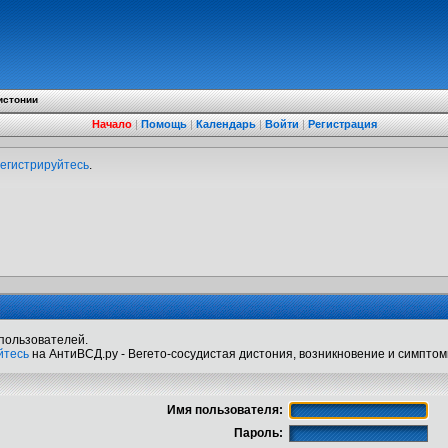
истонии
Начало
|
Помощь
|
Календарь
|
Войти
|
Регистрация
егистрируйтесь
.
пользователей.
йтесь
на АнтиВСД.ру - Вегето-сосудистая дистония, возникновение и симптом
Имя пользователя:
Пароль: