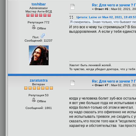
toshibar
Re: Для чего и зачем ?
Administrator
«
Ответ #6 :
Мая 02, 2021, 20
Мастер Анти-ВСД
Цитата: Laine от Мая 02, 2021, 19:49:5
Я смирилась. Знаю только, что бывают п
Репутация 772
И это все к чему ты стремишься? В б
Offline
выздоровления. А если у тебя единст
Пол:
Сообщений: 11237
Хватит быть ленивой жопой.
То чувство, когда убедил доктора, что у теб
zaratustra
Re: Для чего и зачем ?
Ветеран
«
Ответ #7 :
Мая 02, 2021, 21
Репутация 53
когда у человека болит зуб-все оста
Offline
я вот уже больше года не испытываю 
когда болел-только об этом и мечтал.
Сообщений: 1861
ну надо сказать это офигенно не исп
не испытывать тревоги ,не сходить с у
сказать,что после того как я "исцелил
характер и обстоятельства так прост