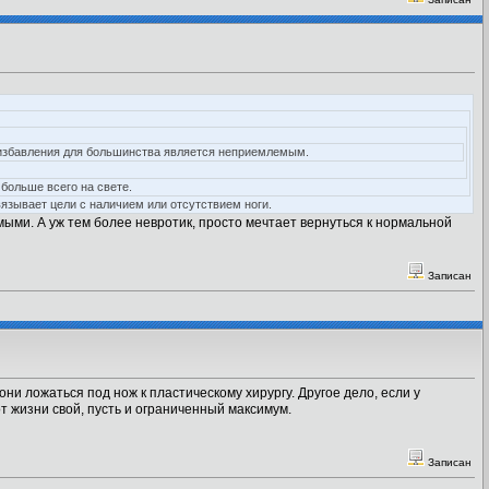
об избавления для большинства является неприемлемым.
 больше всего на свете.
язывает цели с наличием или отсутствием ноги.
мыми. А уж тем более невротик, просто мечтает вернуться к нормальной
Записан
 они ложаться под нож к пластическому хирургу. Другое дело, если у
от жизни свой, пусть и ограниченный максимум.
Записан