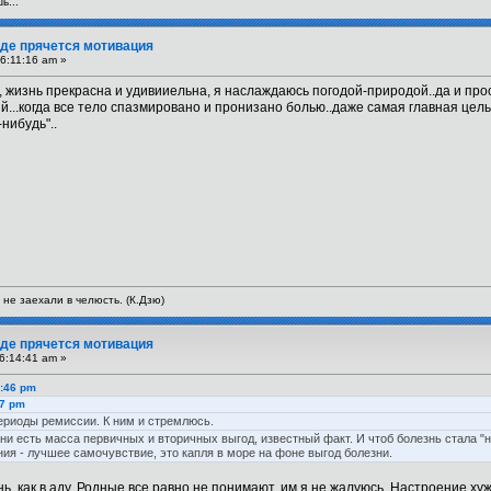
ь...
 Где прячется мотивация
6:11:16 am »
, жизнь прекрасна и удивииельна, я наслаждаюсь погодой-природой..да и про
ний...когда все тело спазмировано и пронизано болью..даже самая главная цел
нибудь"..
 не заехали в челюсть. (К.Дзю)
 Где прячется мотивация
6:14:41 am »
3:46 pm
57 pm
ериоды ремиссии. К ним и стремлюсь.
зни есть масса первичных и вторичных выгод, известный факт. И чтоб болезнь стала 
ия - лучшее самочувствие, это капля в море на фоне выгод болезни.
знь, как в аду. Родные все равно не понимают, им я не жалуюсь. Настроение х