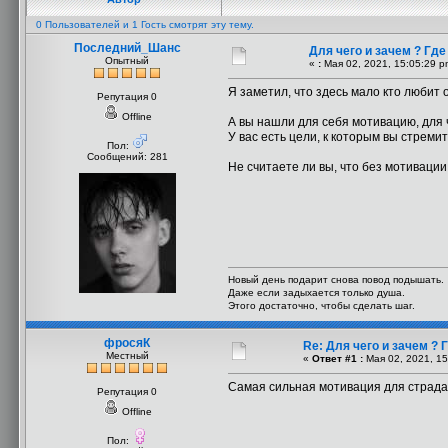
0 Пользователей и 1 Гость смотрят эту тему.
Последний_Шанс
Для чего и зачем ? Гд
Опытный
«
:
Мая 02, 2021, 15:05:29 p
Я заметил, что здесь мало кто любит
Репутация 0
Offline
А вы нашли для себя мотивацию, для че
У вас есть цели, к которым вы стреми
Пол:
Сообщений: 281
Не считаете ли вы, что без мотиваци
Новый день подарит снова повод подышать.
Даже если задыхается только душа.
Этого достаточно, чтобы сделать шаг.
фросяК
Re: Для чего и зачем ?
Местный
«
Ответ #1 :
Мая 02, 2021, 15
Самая сильная мотивация для страдаю
Репутация 0
Offline
Пол: