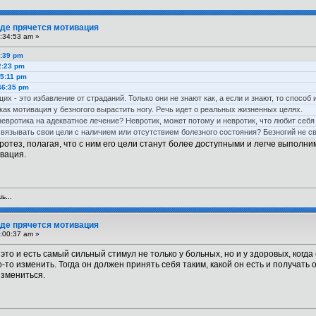
 Где прячется мотивация
:34:53 am »
8:39 pm
2:23 pm
55:11 pm
46:35 pm
х - это избавление от страданий. Только они не знают как, а если и знают, то спос
 как мотивация у безногого вырастить ногу. Речь идет о реальных жизненных целях.
 невротика на адекватное лечение? Невротик, может потому и невротик, что любит себя
вязывать свои цели с наличием или отсутствием болезного состояния? Безногий не св
отез, полагая, что с ним его цели станут более доступными и легче выполни
ивация.
ь...
 Где прячется мотивация
:00:37 am »
это и есть самый сильный стимул не только у больных, но и у здоровых, когда
-то изменить. Тогда он должен принять себя таким, какой он есть и получать 
измениться.