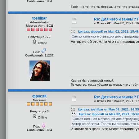
Сообщений: 784
Твоё - не то, что ты берёшь, а то, что отдаеш
toshibar
Re: Для чего и зачем ?
Administrator
«
Ответ #2 :
Мая 02, 2021, 16
Мастер Анти-ВСД
Цитата: фросяК от Мая 02, 2021, 15:4
Самая сильная мотивация для страдающих 
Репутация 772
Автор не об этом. То что ты пишешь э
Offline
Пол:
Сообщений: 11237
Хватит быть ленивой жопой.
То чувство, когда убедил доктора, что у теб
фросяК
Re: Для чего и зачем ?
Местный
«
Ответ #3 :
Мая 02, 2021, 17
Цитата: toshibar от Мая 02, 2021, 16:5
Репутация 0
Цитата: фросяК от Мая 02, 2021, 15:4
Offline
Самая сильная мотивация для страдающих
Автор не об этом. То что ты пишешь это к
Пол:
И какие это цели, что могут сподвигн
Сообщений: 784