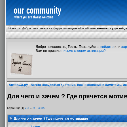
Новости
:
Добро пожаловать на форум посвященный проблеме
вегето-сосудистой д
Добро пожаловать,
Гость
. Пожалуйста,
войдите
или
зар
Вам не пришло
письмо с кодом активации?
АнтиВСД.ру - Вегето-сосудистая дистония, возникновение и симптомы, л
Для чего и зачем ? Где прячется моти
Страниц: [
1
]
2
3
...
5
Вниз
Для чего и зачем ? Где прячется мотивация
Автор