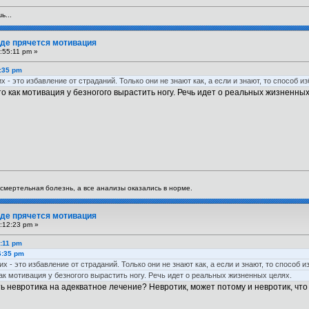
ь...
 Где прячется мотивация
:55:11 pm »
6:35 pm
- это избавление от страданий. Только они не знают как, а если и знают, то способ
то как мотивация у безногого вырастить ногу. Речь идет о реальных жизненных
я смертельная болезнь, а все анализы оказались в норме.
 Где прячется мотивация
:12:23 pm »
5:11 pm
6:35 pm
 - это избавление от страданий. Только они не знают как, а если и знают, то спосо
ак мотивация у безногого вырастить ногу. Речь идет о реальных жизненных целях.
уть невротика на адекватное лечение? Невротик, может потому и невротик, что