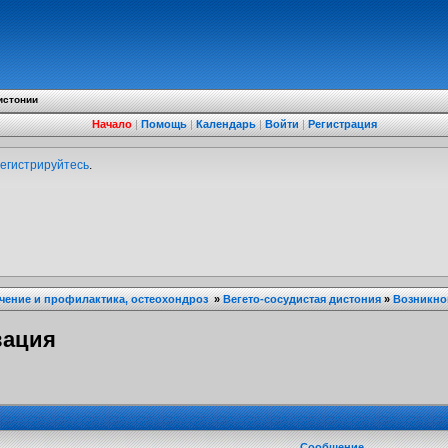
истонии
Начало
|
Помощь
|
Календарь
|
Войти
|
Регистрация
егистрируйтесь
.
ечение и профилактика, остеохондроз
»
Вегето-сосудистая дистония
»
Возникно
вация
Сообщение