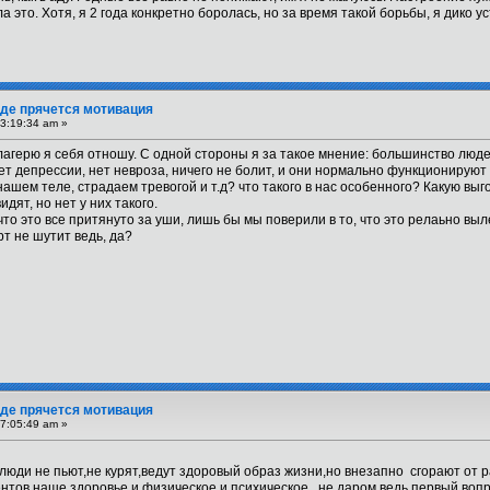
ла это. Хотя, я 2 года конкретно боролась, но за время такой борьбы, я дико
 Где прячется мотивация
3:19:34 am »
 лагерю я себя отношу. С одной стороны я за такое мнение: большинство люд
 нет депрессии, нет невроза, ничего не болит, и они нормально функционируют 
ашем теле, страдаем тревогой и т.д? что такого в нас особенного? Какую выг
дят, но нет у них такого.
 что это все притянуто за уши, лишь бы мы поверили в то, что это релаьно в
рт не шутит ведь, да?
 Где прячется мотивация
7:05:49 am »
люди не пьют,не курят,ведут здоровый образ жизни,но внезапно сгорают от р
нтов,наше здоровье и физическое и психическое ..не даром ведь,первый вопр