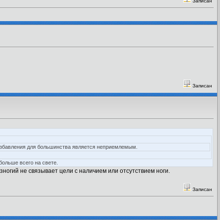
Записан
Записан
б избавления для большинства является неприемлемым.
больше всего на свете.
зногий не связывает цели с наличием или отсутствием ноги.
Записан