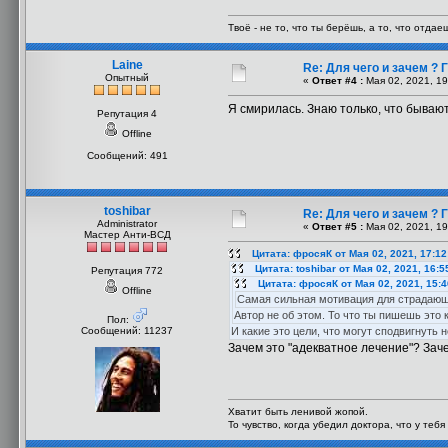
Твоё - не то, что ты берёшь, а то, что отдаеш
Laine
Re: Для чего и зачем ?
Опытный
«
Ответ #4 :
Мая 02, 2021, 19
Я смирилась. Знаю только, что бываю
Репутация 4
Offline
Сообщений: 491
toshibar
Re: Для чего и зачем ?
Administrator
«
Ответ #5 :
Мая 02, 2021, 19
Мастер Анти-ВСД
Цитата: фросяК от Мая 02, 2021, 17:1
Цитата: toshibar от Мая 02, 2021, 16:5
Репутация 772
Цитата: фросяК от Мая 02, 2021, 15:
Offline
Самая сильная мотивация для страдающих
Автор не об этом. То что ты пишешь это 
Пол:
Сообщений: 11237
И какие это цели, что могут сподвигнуть 
Зачем это "адекватное лечение"? Зач
Хватит быть ленивой жопой.
То чувство, когда убедил доктора, что у теб