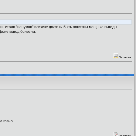
лезнь стала "ненужна" психике должны быть понятны мощные выгоды
 фоне выгод болезни.
Записан
е говно.
Записан