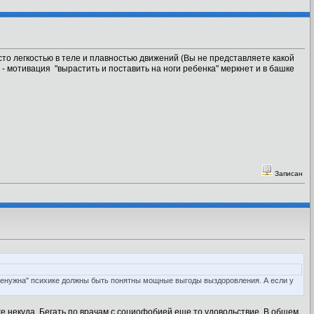
сто легкостью в теле и плавностью движений (Вы не представляете какой
ь - мотивация "вырастить и поставить на ноги ребенка" меркнет и в башке
Записан
"ненужна" психике должны быть понятны мощные выгоды выздоровления. А если у
уже некуда. Бегать по врачам с социофобией еще то удовольствие. В общем,