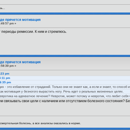
ь...
 Где прячется мотивация
:49:57 pm »
т периоды ремиссии. К ним и стремлюсь.
 Где прячется мотивация
:58:39 pm »
2:23 pm
5:11 pm
46:35 pm
 - это избавление от страданий. Только они не знают как, а если и знают, то спосо
как мотивация у безногого вырастить ногу. Речь идет о реальных жизненных целях.
невротика на адекватное лечение? Невротик, может потому и невротик, что любит себя 
ем связывать свои цели с наличием или отсутствием болезного состояния? Бе
я смертельная болезнь, а все анализы оказались в норме.