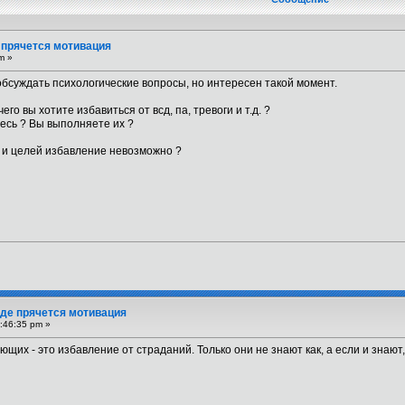
е прячется мотивация
m »
 обсуждать психологические вопросы, но интересен такой момент.
го вы хотите избавиться от всд, па, тревоги и т.д. ?
тесь ? Вы выполняете их ?
и и целей избавление невозможно ?
 Где прячется мотивация
:46:35 pm »
щих - это избавление от страданий. Только они не знают как, а если и зна