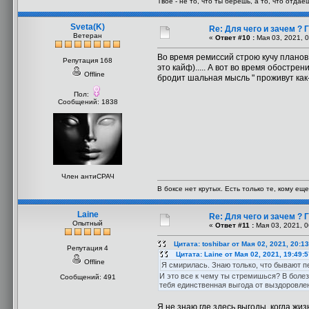
Твоё - не то, что ты берёшь, а то, что отдаеш
Sveta(K)
Re: Для чего и зачем ?
Ветеран
«
Ответ #10 :
Мая 03, 2021, 0
Во время ремиссий строю кучу планов
Репутация 168
это кайф)..... А вот во время обостре
Offline
бродит шальная мысль " проживут как-
Пол:
Сообщений: 1838
Член антиСРАЧ
В боксе нет крутых. Есть только те, кому еще
Laine
Re: Для чего и зачем ?
Опытный
«
Ответ #11 :
Мая 03, 2021, 0
Цитата: toshibar от Мая 02, 2021, 20:1
Репутация 4
Цитата: Laine от Мая 02, 2021, 19:49:
Offline
Я смирилась. Знаю только, что бывают п
И это все к чему ты стремишься? В боле
Сообщений: 491
тебя единственная выгода от выздоровлен
Я не знаю где здесь выгоды, когда жи