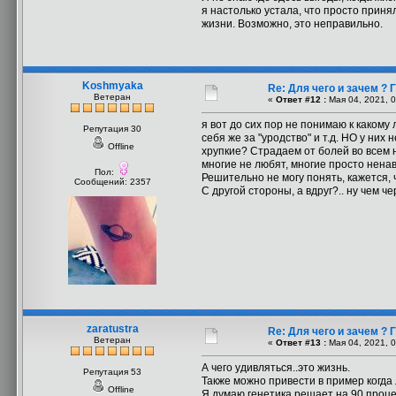
я настолько устала, что просто приня
жизни. Возможно, это неправильно.
Koshmyaka
Re: Для чего и зачем ?
Ветеран
«
Ответ #12 :
Мая 04, 2021, 0
я вот до сих пор не понимаю к какому
Репутация 30
себя же за "уродство" и т.д. НО у них
Offline
хрупкие? Страдаем от болей во всем н
многие не любят, многие просто ненави
Пол:
Решительно не могу понять, кажется,
Сообщений: 2357
С другой стороны, а вдруг?.. ну чем че
zaratustra
Re: Для чего и зачем ?
Ветеран
«
Ответ #13 :
Мая 04, 2021, 0
А чего удивляться..это жизнь.
Репутация 53
Также можно привести в пример когда 
Offline
Я думаю генетика решает на 90 проце