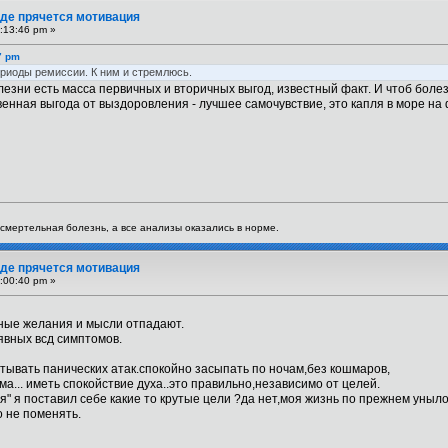
 Где прячется мотивация
:13:46 pm »
7 pm
ериоды ремиссии. К ним и стремлюсь.
олезни есть масса первичных и вторичных выгод, известный факт. И чтоб бо
венная выгода от выздоровления - лучшее самочувствие, это капля в море на
я смертельная болезнь, а все анализы оказались в норме.
 Где прячется мотивация
:00:40 pm »
льные желания и мысли отпадают.
явных всд симптомов.
ытывать панических атак.спокойно засыпать по ночам,без кошмаров,
ма... иметь спокойствие духа..это правильно,независимо от целей.
ся" я поставил себе какие то крутые цели ?да нет,моя жизнь по прежнем уныло
о не поменять.