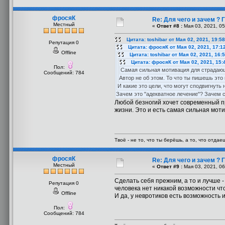
фросяК
Re: Для чего и зачем ?
Местный
«
Ответ #8 :
Мая 03, 2021, 05
Цитата: toshibar от Мая 02, 2021, 19:5
Репутация 0
Цитата: фросяК от Мая 02, 2021, 17:1
Offline
Цитата: toshibar от Мая 02, 2021, 16:
Цитата: фросяК от Мая 02, 2021, 15:
Пол:
Самая сильная мотивация для страдающи
Сообщений: 784
Автор не об этом. То что ты пишешь это
И какие это цели, что могут сподвигнуть
Зачем это "адекватное лечение"? Зачем с
Любой безногий хочет современный пр
жизни. Это и есть самая сильная мот
Твоё - не то, что ты берёшь, а то, что отдаеш
фросяК
Re: Для чего и зачем ?
Местный
«
Ответ #9 :
Мая 03, 2021, 06
Сделать себя прежним, а то и лучше - 
Репутация 0
человека нет никакой возможности что
Offline
И да, у невротиков есть возможность 
Пол:
Сообщений: 784