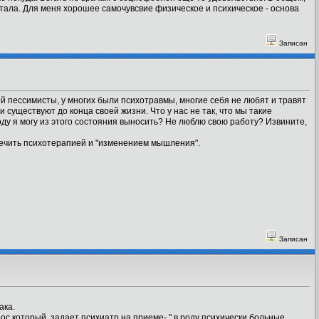
 устала. Для меня хорошее самочувсвие физическое и психическое - основа
Записан
ей пессимисты, у многих были психотравмы, многие себя не любят и травят
и существуют до конца своей жизни. Что у нас не так, что мы такие
оду я могу из этого состояния выносить? Не люблю свою работу? Извините,
ылечить психотерапией и "изменением мышления".
Записан
ака.
ос который задает психиатр на приеме- " в роду психически больные