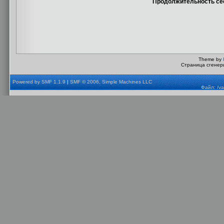
Продолжительность сес
Theme by
Страница сгенери
Powered by SMF 1.1.9
|
SMF © 2006, Simple Machines LLC
Файл: /va