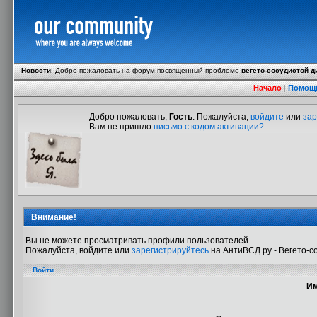
Новости
:
Добро пожаловать на форум посвященный проблеме
вегето-сосудистой д
Начало
|
Помощ
Добро пожаловать,
Гость
. Пожалуйста,
войдите
или
зар
Вам не пришло
письмо с кодом активации?
Внимание!
Вы не можете просматривать профили пользователей.
Пожалуйста, войдите или
зарегистрируйтесь
на АнтиВСД.ру - Вегето-с
Войти
Им