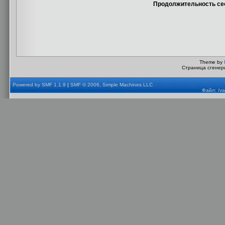
Продолжительность сес
Theme by
Страница сгенери
Powered by SMF 1.1.9
|
SMF © 2006, Simple Machines LLC
Файл: /va