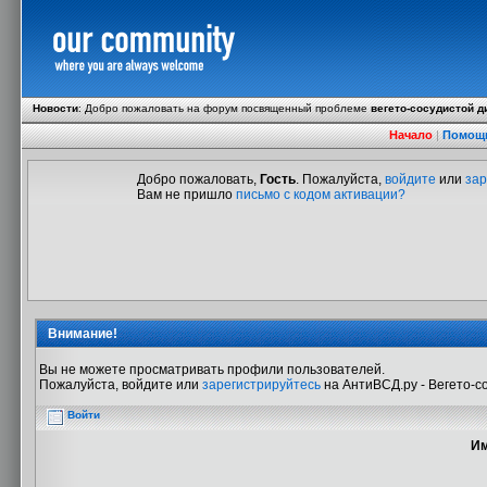
Новости
:
Добро пожаловать на форум посвященный проблеме
вегето-сосудистой д
Начало
|
Помощ
Добро пожаловать,
Гость
. Пожалуйста,
войдите
или
зар
Вам не пришло
письмо с кодом активации?
Внимание!
Вы не можете просматривать профили пользователей.
Пожалуйста, войдите или
зарегистрируйтесь
на АнтиВСД.ру - Вегето-с
Войти
Им