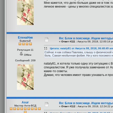
Мне кажется, что дело больше даже не в том: п
личное мнение - цены у многих специалистов за
ЕленаНик
Re: Блок в пояснице. Ищем методы
Бывалый
«
Ответ #111 :
Августа 09, 2018, 12:00:14 p
Цитата: nataly81 от Августа 08, 2018, 06:48:49 a
Репутация 11
Сейчас я как собака Павлова, слышу о физической н
Offline
боль. Самая необычная фобия. Ни у кого похожего н
Сообщений: 209
nataly81, я хотела только одну эту ситуацию с
специалистом. Я уже получала замечание от А
какие-то советы.
Думаю, что человек имеет право узнавать и пр
Asur
Re: Блок в пояснице. Ищем методы
Мастер Анти-ВСД
«
Ответ #112 :
Августа 09, 2018, 12:24:22 