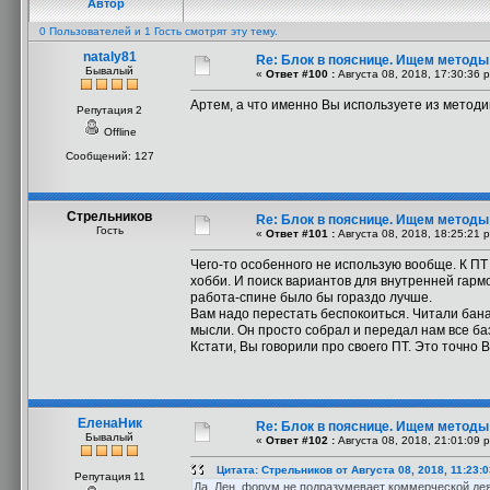
Автор
0 Пользователей и 1 Гость смотрят эту тему.
nataly81
Re: Блок в пояснице. Ищем методы
Бывалый
«
Ответ #100 :
Августа 08, 2018, 17:30:36 
Артем, а что именно Вы используете из методи
Репутация 2
Offline
Сообщений: 127
Стрельников
Re: Блок в пояснице. Ищем методы
Гость
«
Ответ #101 :
Августа 08, 2018, 18:25:21 
Чего-то особенного не использую вообще. К ПТ н
хобби. И поиск вариантов для внутренней гармон
работа-спине было бы гораздо лучше.
Вам надо перестать беспокоиться. Читали баналь
мысли. Он просто собрал и передал нам все ба
Кстати, Вы говорили про своего ПТ. Это точно 
ЕленаНик
Re: Блок в пояснице. Ищем методы
Бывалый
«
Ответ #102 :
Августа 08, 2018, 21:01:09 
Цитата: Стрельников от Августа 08, 2018, 11:23:
Репутация 11
Да, Лен, форум не подразумевает коммерческой де