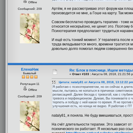
Offline
Артём, я не рассмотриваю этот форум как площ
Сообщений: 209
производится не мне, а Гоше на карту. Так мож
Совсем бесплатно проводить терапию - тоже не
относится несерьёзно, не ценит это. Поэтому 
Психотерапия предполагает трудиться наравных
И ещё есть тонкий момент. У терапевта после 
труда вкладывается много, времени тратится мн
довольно долго помогал людям совершенно бе
ЕленаНик
Re: Блок в пояснице. Ищем методы
Бывалый
«
Ответ #103 :
Августа 08, 2018, 21:21:56 
Цитата: nataly81 от Августа 08, 2018, 13:12:22 p
Репутация 11
Я работаю с психотерапевтом, но он сейчас в длите
Offline
мысли, пытаюсь не копаться в причинах симптомов.
релаксацией. Далее беседа с тревогой, как с глуби
Сообщений: 209
тревога и перфекционизм. Думаю, Вы понимаете о чем
терпеть и побуду с ней какое-то время. Я не проти
улучшения есть, но конца не видно. Я работаю с ПТ
nataly81, я поняла. Не буду вмешиваться, прост
На счёт длительности терапии. Это зависит от 
психического он работает. Я несколько раз ссы