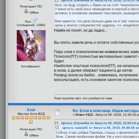
Цитата: ЕленаНик от Августа 09, 2018, 11:41:07 
Asur, не буду спорить с Вами ни на счёт "малоопытно
Репутация 762
У меня есть свой опыт проведения и платной и бес
Offline
активно, в основном занимает пассивную, выжидате
Мне кажется, что дело больше даже не в том: платн
Пол:
Сообщений: 13881
цены у многих специалистов задраны, т.е. неадеква
Намёк не понят, ну да ладно...
Вы опять завели речь о оплате собственных усл
Пару слов о психологически-коммерческих замо
Психолог(ПТ) полностью материально зависит о
будет.
Наиболее опытные психологи(ПТ), на начально
Антифашист.
в оном, а далее обирают пациента до нитки.
Развод лохов на бабло... извиняюсь, получение
консультации), есть основное занятие психспе
Тому пошлём свет, кто улыбается тьме.
Asur
Re: Блок в пояснице. Ищем методы
Мастер Анти-ВСД
«
Ответ #113 :
Августа 09, 2018, 12:28:19 
Цитата: ЕленаНик от Августа 09, 2018, 12:00:14 
Цитата: nataly81 от Августа 08, 2018, 06:48:49 a
Репутация 762
Сейчас я как собака Павлова, слышу о физической 
Offline
боль. Самая необычная фобия. Ни у кого похожего 