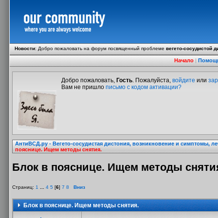
Новости
:
Добро пожаловать на форум посвященный проблеме
вегето-сосудистой д
Начало
|
Помощ
Добро пожаловать,
Гость
. Пожалуйста,
войдите
или
зар
Вам не пришло
письмо с кодом активации?
АнтиВСД.ру - Вегето-сосудистая дистония, возникновение и симптомы, л
пояснице. Ищем методы снятия.
Блок в пояснице. Ищем методы сняти
Страниц:
1
...
4
5
[
6
]
7
8
Вниз
Блок в пояснице. Ищем методы снятия.