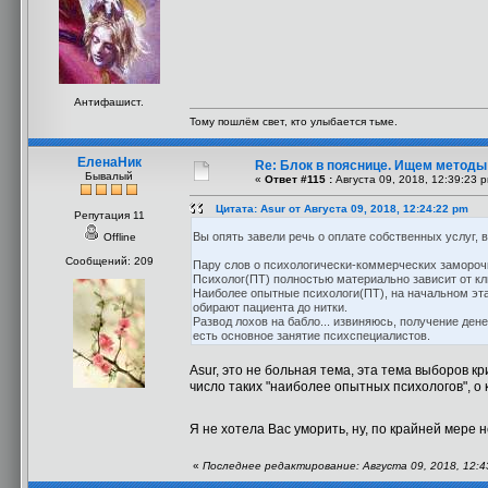
Антифашист.
Тому пошлём свет, кто улыбается тьме.
ЕленаНик
Re: Блок в пояснице. Ищем методы
Бывалый
«
Ответ #115 :
Августа 09, 2018, 12:39:23 
Цитата: Asur от Августа 09, 2018, 12:24:22 pm
Репутация 11
Вы опять завели речь о оплате собственных услуг, 
Offline
Сообщений: 209
Пару слов о психологически-коммерческих замороч
Психолог(ПТ) полностью материально зависит от кли
Наиболее опытные психологи(ПТ), на начальном эта
обирают пациента до нитки.
Развод лохов на бабло... извиняюсь, получение ден
есть основное занятие психспециалистов.
Asur, это не больная тема, эта тема выборов к
число таких "наиболее опытных психологов", о
Я не хотела Вас уморить, ну, по крайней мере 
«
Последнее редактирование: Августа 09, 2018, 12: