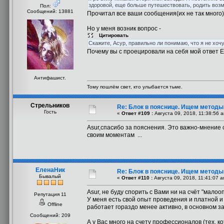
здоровой, еще больше путешествовать, родить возмо
Пол:
Сообщений: 13881
Прочитал все ваши сообщения(их не так много)
Но у меня возник вопрос -
Цитировать
Скажите, Асур, правильно ли понимаю, что я не хоч
Почему вы с проецировали на себя мой ответ 
Антифашист.
Тому пошлём свет, кто улыбается тьме.
Стрельников
Re: Блок в пояснице. Ищем методы
Гость
«
Ответ #109 :
Августа 09, 2018, 11:38:56 
Asur,спасибо за пояснения. Это важно-мнение
своим моментам ...
ЕленаНик
Re: Блок в пояснице. Ищем методы
Бывалый
«
Ответ #110 :
Августа 09, 2018, 11:41:07 a
Asur, не буду спорить с Вами ни на счёт "малооп
Репутация 11
У меня есть свой опыт проведения и платной 
Offline
работает гораздо менее активно, в основном з
Сообщений: 209
А у Вас много на счету профессионалов (тех, 