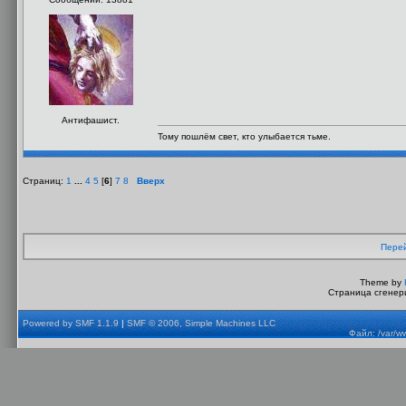
Антифашист.
Тому пошлём свет, кто улыбается тьме.
Страниц:
1
...
4
5
[
6
]
7
8
Вверх
Перей
Theme by
Страница сгенери
Powered by SMF 1.1.9
|
SMF © 2006, Simple Machines LLC
Файл: /var/w