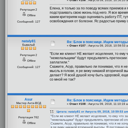
«
Ответ #106 :
Августа 09, 2018, 10:56:20 
Елена, я только за по поводу всяких приемов и 
Репутация 2
подстраивать свою жизнь под него. Я все время
Offline
каким критериям надо оценивать работу ПТ, тут 
освобождения от болезни. Яс радостью приму с
Сообщений: 127
nataly81
Re: Блок в пояснице. Ищем методы
Бывалый
«
Ответ #107 :
Августа 09, 2018, 10:59:53 
"Если же клиент НЕ желает исцеления, то ему чт
Репутация 2
"нежелальщики" будут предъявлять претензии 
Offline
заплатили."
Скажите, Асур, правильно ли понимаю, что я н
Сообщений: 127
мысль в голове, я ре вижу никакой вторичной 
делает? Я всей душой хочу быть здоровой, еще
со мной не так?
Asur
Re: Блок в пояснице. Ищем методы
Мастер Анти-ВСД
«
Ответ #108 :
Августа 09, 2018, 11:10:19 
Цитата: nataly81 от Августа 09, 2018, 10:59:53 a
"Если же клиент НЕ желает исцеления, то ему что за
Репутация 762
"нежелальщики" будут предъявлять претензии об от
Offline
Скажите, Асур, правильно ли понимаю, что я не хоч
я ре вижу никакой вторичной выгоды. Я постоянно 