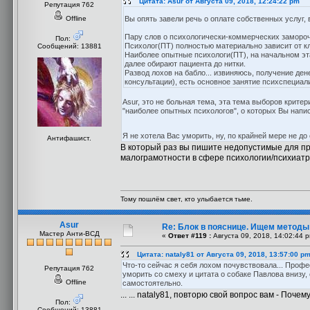
Цитата: Asur от Августа 09, 2018, 12:24:22 pm
Репутация 762
Offline
Вы опять завели речь о оплате собственных услуг, 
Пару слов о психологически-коммерческих замороч
Пол:
Психолог(ПТ) полностью материально зависит от кли
Сообщений: 13881
Наиболее опытные психологи(ПТ), на начальном эт
далее обирают пациента до нитки.
Развод лохов на бабло... извиняюсь, получение ден
консультации), есть основное занятие психспециал
Asur, это не больная тема, эта тема выборов критер
"наиболее опытных психологов", о которых Вы напи
Я не хотела Вас уморить, ну, по крайней мере не д
Антифашист.
В который раз вы пишите недопустимые для пр
малограмотности в сфере психологии/психиатрии
Тому пошлём свет, кто улыбается тьме.
Asur
Re: Блок в пояснице. Ищем методы
Мастер Анти-ВСД
«
Ответ #119 :
Августа 09, 2018, 14:02:44 
Цитата: nataly81 от Августа 09, 2018, 13:57:00 p
Что-то сейчас я себя лохом почувствовала... Профес
Репутация 762
уморить со смеху и цитата о собаке Павлова внизу,
Offline
самостоятельно.
... ... nataly81, повторю свой вопрос вам - По
Пол:
Сообщений: 13881