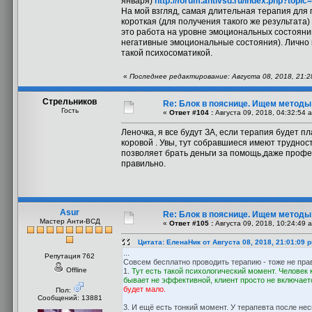
января)
http://forum.antivsd.ru/index.php?topi
На мой взгляд, самая длительная терапия для 
короткая (для получения такого же результата)
это работа на уровне эмоциональных состояни
негативные эмоциональные состояния). Лично м
такой психосоматикой.
«
Последнее редактирование: Августа 08, 2018, 21:
Стрельников
Re: Блок в пояснице. Ищем методы
Гость
«
Ответ #104 :
Августа 09, 2018, 04:32:54 
Леночка, я все будут ЗА, если терапия будет п
коровой . Увы, тут собравшиеся имеют труднос
позволяет брать деньги за помощь,даже профес
правильно.
Asur
Re: Блок в пояснице. Ищем методы
Мастер Анти-ВСД
«
Ответ #105 :
Августа 09, 2018, 10:24:49 
Цитата: ЕленаНик от Августа 08, 2018, 21:01:09 
...
Репутация 762
Совсем бесплатно проводить терапию - тоже не пра
Offline
1.
Тут есть такой психологический момент. Человек 
бывает не эффективной, клиент просто не включаетс
будет мало.
Пол:
Сообщений: 13881
3. И ещё есть тонкий момент. У терапевта после не