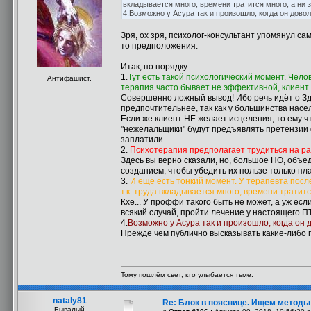
вкладывается много, времени тратится много, а ни з
4.Возможно у Асура так и произошло, когда он дов
Зря, ох зря, психолог-консультант упомянул са
то предположения.
Итак, по порядку -
1.
Тут есть такой психологический момент. Чело
Антифашист.
терапия часто бывает не эффективной, клиент 
Совершенно ложный вывод! Ибо речь идёт о Зд
предпочтительнее, так как у большинства насел
Если же клиент НЕ желает исцеления, то ему чт
"нежелальщики" будут предъявлять претензии 
заплатили.
2.
Психотерапия предполагает трудиться на рав
Здесь вы верно сказали, но, большое НО, объе
созданием, чтобы убедить их пользе только пла
3.
И ещё есть тонкий момент. У терапевта пос
т.к. труда вкладывается много, времени тратитс
Кхе... У проффи такого быть не может, а уж ес
всякий случай, пройти лечение у настоящего ПТ
4.
Возможно у Асура так и произошло, когда он
Прежде чем публично высказывать какие-либо п
Тому пошлём свет, кто улыбается тьме.
nataly81
Re: Блок в пояснице. Ищем методы
Бывалый