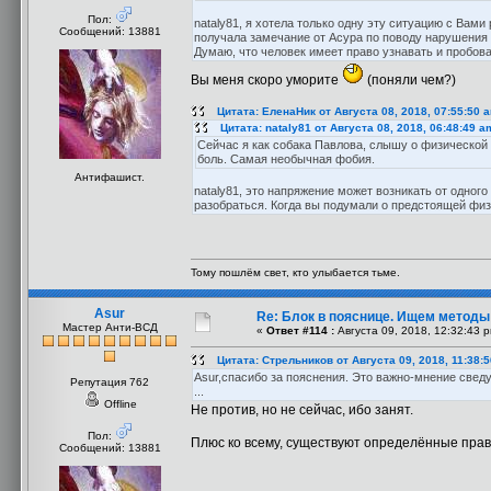
Пол:
nataly81, я хотела только одну эту ситуацию с Вам
Сообщений: 13881
получала замечание от Асура по поводу нарушения 
Думаю, что человек имеет право узнавать и пробова
Вы меня скоро уморите
(поняли чем?)
Цитата: ЕленаНик от Августа 08, 2018, 07:55:50 
Цитата: nataly81 от Августа 08, 2018, 06:48:49 a
Сейчас я как собака Павлова, слышу о физической 
боль. Самая необычная фобия.
Антифашист.
nataly81, это напряжение может возникать от одног
разобраться. Когда вы подумали о предстоящей физи
Тому пошлём свет, кто улыбается тьме.
Asur
Re: Блок в пояснице. Ищем методы
Мастер Анти-ВСД
«
Ответ #114 :
Августа 09, 2018, 12:32:43 
Цитата: Стрельников от Августа 09, 2018, 11:38:
Asur,спасибо за пояснения. Это важно-мнение све
Репутация 762
...
Offline
Не против, но не сейчас, ибо занят.
Пол:
Плюс ко всему, существуют определённые прав
Сообщений: 13881