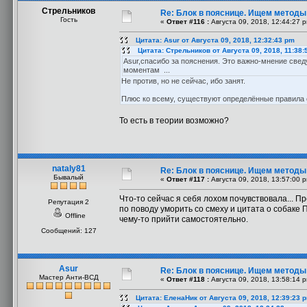
Стрельников
Re: Блок в пояснице. Ищем методы
Гость
«
Ответ #116 :
Августа 09, 2018, 12:44:27 
Цитата: Asur от Августа 09, 2018, 12:32:43 pm
Цитата: Стрельников от Августа 09, 2018, 11:38:
Asur,спасибо за пояснения. Это важно-мнение све
моментам ...
Не против, но не сейчас, ибо занят.
Плюс ко всему, существуют определённые правила 
То есть в теории возможно?
nataly81
Re: Блок в пояснице. Ищем методы
Бывалый
«
Ответ #117 :
Августа 09, 2018, 13:57:00 
Что-то сейчас я себя лохом почувствовала... Пр
Репутация 2
по поводу уморить со смеху и цитата о собаке
Offline
чему-то прийти самостоятельно.
Сообщений: 127
Asur
Re: Блок в пояснице. Ищем методы
Мастер Анти-ВСД
«
Ответ #118 :
Августа 09, 2018, 13:58:14 
Цитата: ЕленаНик от Августа 09, 2018, 12:39:23 