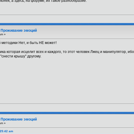
конёк, а здесь, на форуме, их такое разнообразие.
. Проживание эмоций
am »
 методики Нет, и быть НЕ может!
дика которая исцелит всех и каждого, то этот человек Лжец и манипулятор, иб
"снести крышу" другому.
. Проживание эмоций
am »
:25:42 am