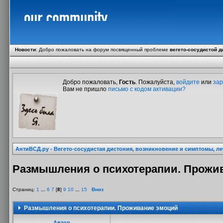
Новости
:
Добро пожаловать на форум посвященный проблеме
вегето-сосудистой д
Добро пожаловать,
Гость
. Пожалуйста,
войдите
или
зар
Вам не пришло
письмо с кодом активации?
АнтиВСД.ру - Вегето-сосудистая дистония, возникновение и симптомы, л
Размышления о психотерапии. Прожи
Страниц:
1
...
6
7
[
8
]
9
10
...
15
Вниз
Размышления о психотерапии. Проживание эмоций
Автор