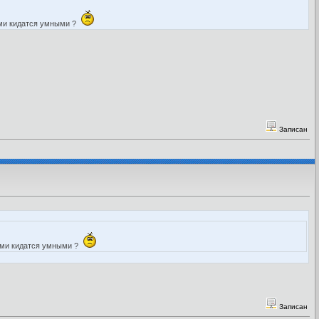
ками кидатся умными ?
Записан
ками кидатся умными ?
Записан