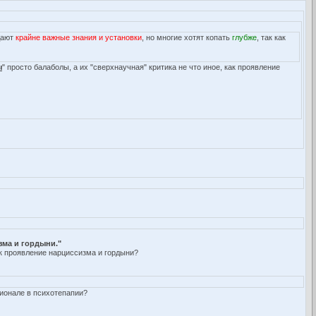
 дают
крайне важные знания и установки
, но многие хотят копать
глубже
, так как
ы
" просто балаболы, а их "сверхнаучная" критика не что иное, как проявление
зма и гордыни."
ак проявление нарциссизма и гордыни?
сионале в психотепапии?