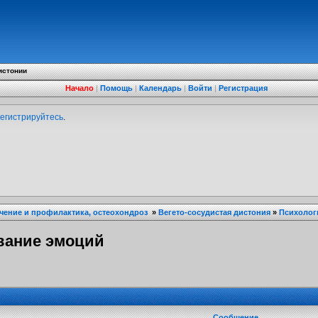
истонии
Начало
|
Помощь
|
Календарь
|
Войти
|
Регистрация
егистрируйтесь
.
ечение и профилактика, остеохондроз
»
Вегето-сосудистая дистония
»
Психолог
вание эмоций
Сообщение