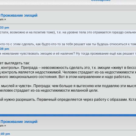
. Проживание эмоций
am »
:33 pm
тати, возможно и на позитив тоже), т.е. на уровне тела это отражается гораздо сильн
то-то с этим сделать, как будто кто-то за тебя решает как ты будешь относиться к то
:38 pm
 нежелание чувствовать эмоцию и её наличие? Ну тогда проживание ещё как решает т
т выглядеть так:
д контроль». Преграда – невозможность сделать это, т.к. эмоции «живут в б
под контроль является недостижимой. Человек страдает из-за недостижимости
ного эмоционального состояния. Вот в этом направлении и надо работать.
 мыслей и чувств». Преграда: чем больше я вытесняю или подавляю эти мысли
е человек страдает из-за недостижимости желанной цели.
ый нужно разрешить. Первичный определяется через работу с образами. Кстати
. Проживание эмоций
am »
3:40 pm