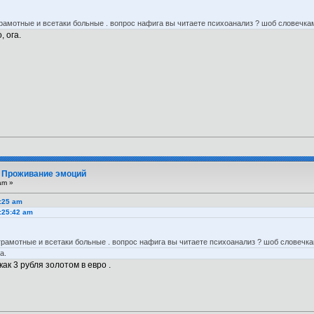
 грамотные и всетаки больные . вопрос нафига вы читаете психоанализ ? шоб словеч
 ога.
. Проживание эмоций
am »
3:25 am
1:25:42 am
е грамотные и всетаки больные . вопрос нафига вы читаете психоанализ ? шоб словеч
а.
ак 3 рубля золотом в евро .