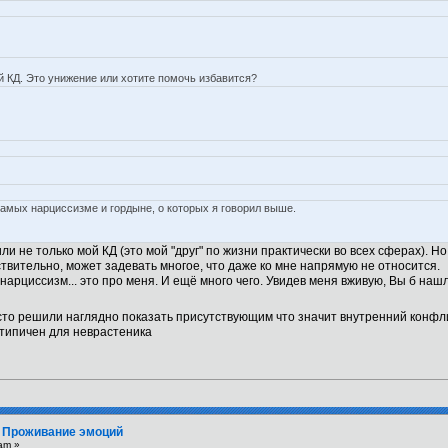
й КД. Это унижение или хотите помочь избавится?
амых нарциссизме и гордыне, о которых я говорил выше.
 не только мой КД (это мой "друг" по жизни практически во всех сферах). Но 
твительно, может задевать многое, что даже ко мне напрямую не относится.
арциссизм... это про меня. И ещё много чего. Увидев меня вживую, Вы б наш
сто решили наглядно показать присутствующим что значит внутренний конфл
 типичен для неврастеника
. Проживание эмоций
am »