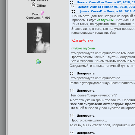
Цитата: СветаК от Января 07, 2018, 0
Offline
Цитата: Asur от Января 06, 2018, 06:
Цитата: СветаК от Января 06, 2018, 
Пол:
Понимаете, для тех, кто уже не первый 
Сообщений: 696
проблемы идут
из глубины
...Вот именно
Я из таких, но Курпатов мне нравится, 
Знаете ли, для того, кто получит первые
нарциссизма и гордыни. Увы.
КД в действии
глубже глубины
Кто претендует на "научность"? Тем бол
Просто размышления... пусть и содержащ
Вот интересно. Зачем тыкать носом в мо
Ожидаемый, и весьма типичный для местн
Цитировать
Кто претендует на "научность"?
Разве я утверждал о "научности" вашего 
Цитировать
Тем более "сверхнаучность"?
А вот это уже на грани троллинга. Переч
"все эти "изучатели литературы" прос
Что в ней вызвало у вас чувство оскорбл
Цитировать
Просто размышления...
То есть, вы считаете себя, невротика и 
Цитировать