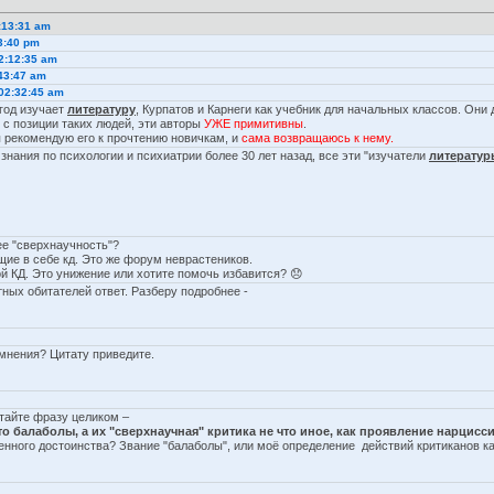
:13:31 am
3:40 pm
2:12:35 am
:43:47 am
 02:32:45 am
 год изучает
литературу
, Курпатов и Карнеги как учебник для начальных классов. Они
о с позиции таких людей, эти авторы
УЖЕ примитивны
.
 я рекомендую его к прочтению новичкам, и
сама возвращаюсь к нему.
 знания по психологии и психиатрии более 30 лет назад, все эти "изучатели
литератур
ее "сверхнаучность"?
щие в себе кд. Это же форум неврастеников.
й КД. Это унижение или хотите помочь избавится? 😞
ых обитателей ответ. Разберу подробнее -
 мнения? Цитату приведите.
итайте фразу целиком –
то балаболы, а их "сверхнаучная" критика не что иное, как проявление нарцисс
ленного достоинства? Звание "балаболы", или моё определение действий критиканов к