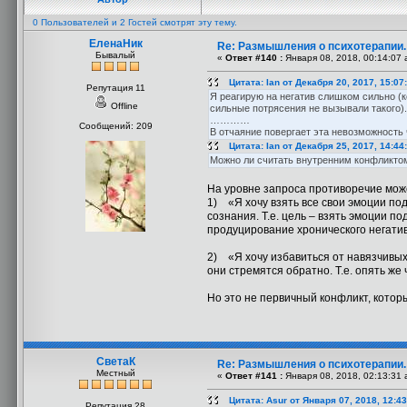
0 Пользователей и 2 Гостей смотрят эту тему.
ЕленаНик
Re: Размышления о психотерапии
Бывалый
«
Ответ #140 :
Января 08, 2018, 00:14:07 
Цитата: Ian от Декабря 20, 2017, 15:07
Репутация 11
Я реагирую на негатив слишком сильно (кс
Offline
сильные потрясения не вызывали такого).
…………
Сообщений: 209
В отчаяние повергает эта невозможность ч
Цитата: Ian от Декабря 25, 2017, 14:44
Можно ли считать внутренним конфликтом
На уровне запроса противоречие може
1) «Я хочу взять все свои эмоции по
сознания. Т.е. цель – взять эмоции 
продуцирование хронического негатив
2) «Я хочу избавиться от навязчивых
они стремятся обратно. Т.е. опять ж
Но это не первичный конфликт, котор
СветаК
Re: Размышления о психотерапии
Местный
«
Ответ #141 :
Января 08, 2018, 02:13:31 
Цитата: Asur от Января 07, 2018, 12:4
Репутация 28