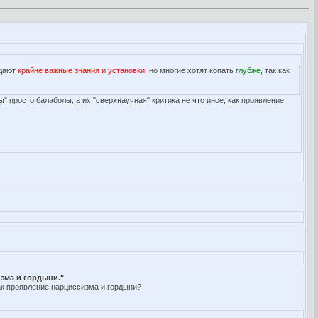
 дают
крайне важные знания и установки
, но многие хотят копать
глубже
, так как
ы
" просто балаболы, а их "сверхнаучная" критика не что иное, как проявление
изма и гордыни."
ак проявление нарциссизма и гордыни?