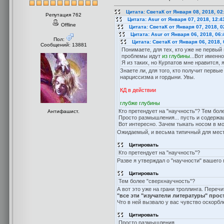
Цитата: СветаК от Января 08, 2018, 02
Репутация 762
Цитата: Asur от Января 07, 2018, 12:4
Offline
Цитата: СветаК от Января 07, 2018, 0
Цитата: Asur от Января 06, 2018, 06
Пол:
Цитата: СветаК от Января 06, 2018,
Сообщений: 13881
Понимаете, для тех, кто уже не первый
проблемы идут
из глубины
...Вот именн
Я из таких, но Курпатов мне нравится,
Знаете ли, для того, кто получит первые
нарциссизма и гордыни. Увы.
КД в действии
глубже глубины
Кто претендует на "научность"? Тем бол
Антифашист.
Просто размышления... пусть и содержа
Вот интересно. Зачем тыкать носом в мо
Ожидаемый, и весьма типичный для местн
Цитировать
Кто претендует на "научность"?
Разве я утверждал о "научности" вашего
Цитировать
Тем более "сверхнаучность"?
А вот это уже на грани троллинга. Переч
"все эти "изучатели литературы" прос
Что в ней вызвало у вас чувство оскорб
Цитировать
Просто размышления...