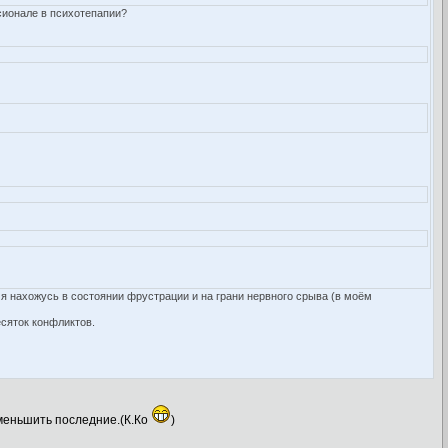
сионале в психотепапии?
о я нахожусь в состоянии фрустрации и на грани нервного срыва (в моём
есяток конфликтов.
уменьшить последние.(К.Ко
)