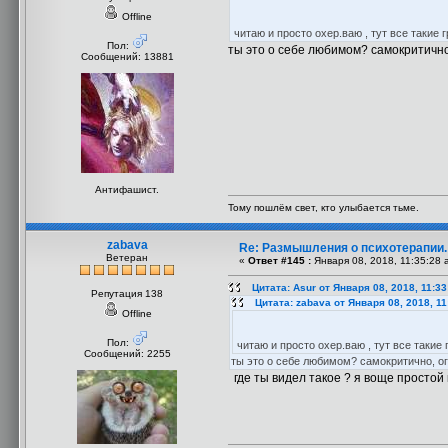
Offline
читаю и просто охер.ваю , тут все такие
Пол:
ты это о себе любимом? самокритично,
Сообщений: 13881
Антифашист.
Тому пошлём свет, кто улыбается тьме.
zabava
Re: Размышления о психотерапии
Ветеран
«
Ответ #145 :
Января 08, 2018, 11:35:28 
Цитата: Asur от Января 08, 2018, 11:3
Репутация 138
Цитата: zabava от Января 08, 2018, 1
Offline
Пол:
читаю и просто охер.ваю , тут все таки
Сообщений: 2255
ты это о себе любимом? самокритично, ог
где ты видел такое ? я воще простой к