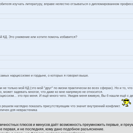
 любителя изучать литературу, вправе нелестно отзываться о дипломированном профес
й КД. Это унижение или хотите помочь избавится?
самых нарциссизме и гордыне, о которых я говорил выше.
 не только мой КД (это мой "друг" по жизни практически во всех сферах). Но и то, чт
, может задевать многое, что даже ко мне напрямую не относится.
циссизм... это про меня. И ещё много чего. Увидев меня вживую, Вы б нашли ещё с д
о решили наглядно показать присутствующим что значит внутренний конфликт.
ипичен для неврастеника
х личностных плюсов и минусов даёт возможность преумножить первые, и пре
 не первая, и не последняя, кому дано подобное разъяснение.