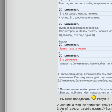
То есть, вы считаете себя, невротика и
Цитировать
Это же форум неврастеников.
Уточню. Это форум психопатов.
Цитировать
пусть и содержащие в себе кд.
Вот интересно. Зачем тыкать носом в мо
КД дважды, это ещё один КД.
Фразы
Цитировать
Зачем тыкать носом
и
Цитировать
Это унижение
говорят о болезненном самолюбии, тех 
1. Уважаемый Асур, возможно Вы заметили
понимании). Поэтому меня, действительно
2.Униженное, болезненное самолюбие, нар
3.Похоже, что на моём примере Вы прост
4.Вангую: мой ответ был предсказуем и т
1. Вы меня порадовали
Разумно.
2. Знание, а главное принятие, свои
3. Ая-яй, зачем так себе льстить? Вы