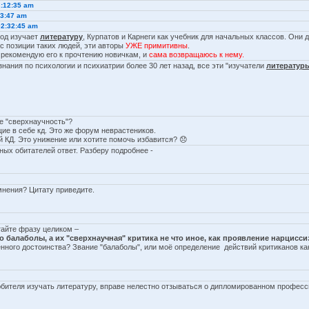
2:12:35 am
43:47 am
02:32:45 am
год изучает
литературу
, Курпатов и Карнеги как учебник для начальных классов. Они
 с позиции таких людей, эти авторы
УЖЕ примитивны
.
я рекомендую его к прочтению новичкам, и
сама возвращаюсь к нему.
 знания по психологии и психиатрии более 30 лет назад, все эти "изучатели
литератур
ее "сверхнаучность"?
ие в себе кд. Это же форум неврастеников.
й КД. Это унижение или хотите помочь избавится? 😞
ых обитателей ответ. Разберу подробнее -
мнения? Цитату приведите.
итайте фразу целиком –
то балаболы, а их "сверхнаучная" критика не что иное, как проявление нарцисси
енного достоинства? Звание "балаболы", или моё определение действий критиканов к
любителя изучать литературу, вправе нелестно отзываться о дипломированном профес