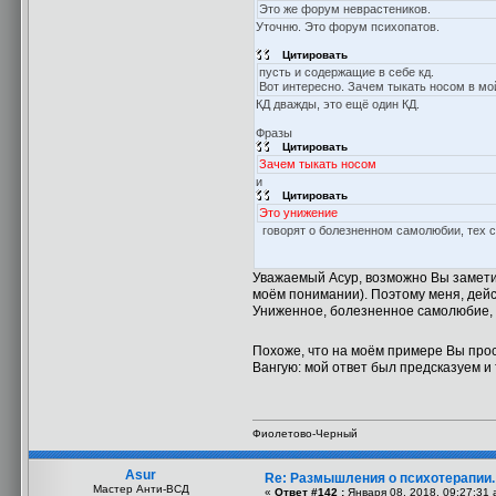
Это же форум неврастеников.
Уточню. Это форум психопатов.
Цитировать
пусть и содержащие в себе кд.
Вот интересно. Зачем тыкать носом в мо
КД дважды, это ещё один КД.
Фразы
Цитировать
Зачем тыкать носом
и
Цитировать
Это унижение
говорят о болезненном самолюбии, тех с
Уважаемый Асур, возможно Вы заметили
моём понимании). Поэтому меня, дейс
Униженное, болезненное самолюбие, н
Похоже, что на моём примере Вы про
Вангую: мой ответ был предсказуем и
Фиолетово-Черный
Asur
Re: Размышления о психотерапии
Мастер Анти-ВСД
«
Ответ #142 :
Января 08, 2018, 09:27:31 