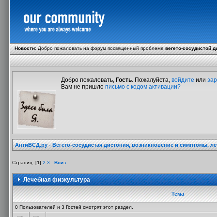
Новости
:
Добро пожаловать на форум посвященный проблеме
вегето-сосудистой д
Добро пожаловать,
Гость
. Пожалуйста,
войдите
или
зар
Вам не пришло
письмо с кодом активации?
АнтиВСД.ру - Вегето-сосудистая дистония, возникновение и симптомы, л
Страниц: [
1
]
2
3
Вниз
Лечебная физкультура
Тема
0 Пользователей и 3 Гостей смотрят этот раздел.