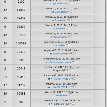
Февраля 14, 2026, 21:38:48 pm
0
6109
от
ДжонниПсих
Июня 20, 2021, 15:16:57 pm
12
44887
от
Candelaria
Июля 19, 2018, 19:39:58 pm
25
69407
от
ЕленаНик
Июля 19, 2018, 14:10:22 pm
9
33292
от
toshibar
Июня 24, 2018, 14:58:47 pm
42
152355
от
Koshmyaka
Апреля 12, 2018, 09:28:10 am
14
100529
от
toshibar
Апреля 06, 2018, 16:02:43 pm
0
14311
от
SvetaKonfeta
Февраля 05, 2018, 19:13:51 pm
0
12983
от
АлександрВеликий
Октября 24, 2017, 08:32:16 am
2
15442
от Dragonfly777
Августа 03, 2017, 15:22:48 pm
24
49344
от
KRÄUTERWEISS
Мая 08, 2017, 19:15:08 pm
17
31232
от
KRÄUTERWEISS
Марта 22, 2017, 18:25:55 pm
20
60883
от
ТихийОмут
Декабря 25, 2016, 07:05:58 am
2
15838
от
Настасья1712