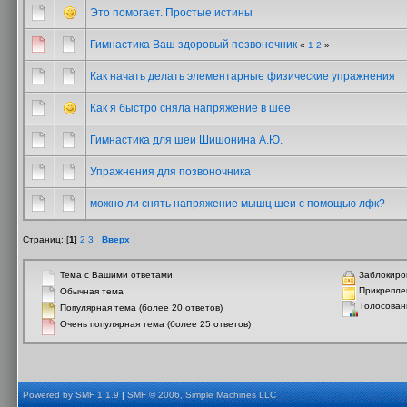
Это помогает. Простые истины
Гимнастика Ваш здоровый позвоночник
«
1
2
»
Как начать делать элементарные физические упражнения
Как я быстро сняла напряжение в шее
Гимнастика для шеи Шишонина А.Ю.
Упражнения для позвоночника
можно ли снять напряжение мышц шеи с помощью лфк?
Страниц: [
1
]
2
3
Вверх
Тема с Вашими ответами
Заблокиро
Прикрепле
Обычная тема
Голосован
Популярная тема (более 20 ответов)
Очень популярная тема (более 25 ответов)
Powered by SMF 1.1.9
|
SMF © 2006, Simple Machines LLC