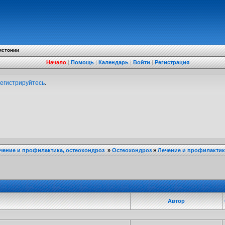
истонии
Начало
|
Помощь
|
Календарь
|
Войти
|
Регистрация
егистрируйтесь
.
ечение и профилактика, остеохондроз
»
Остеохондроз
»
Лечение и профилактик
Автор