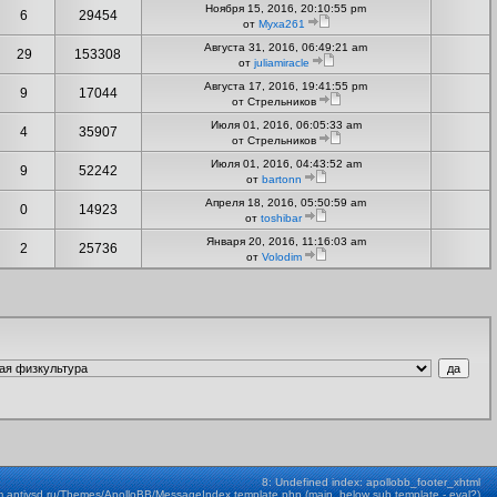
Ноября 15, 2016, 20:10:55 pm
6
29454
от
Myxa261
Августа 31, 2016, 06:49:21 am
29
153308
от
juliamiracle
Августа 17, 2016, 19:41:55 pm
9
17044
от Стрельников
Июля 01, 2016, 06:05:33 am
4
35907
от Стрельников
Июля 01, 2016, 04:43:52 am
9
52242
от
bartonn
Апреля 18, 2016, 05:50:59 am
0
14923
от
toshibar
Января 20, 2016, 11:16:03 am
2
25736
от
Volodim
8: Undefined index: apollobb_footer_xhtml
m.antivsd.ru/Themes/ApolloBB/MessageIndex.template.php (main_below sub template - eval?)