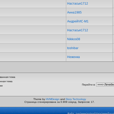
Настасья1712
Анна1985
АндрейVIC-M1
Настасья1712
Nikkos08
toshibar
Неженка
ванная тема
нная тема
Перейти в
:
ие
Theme by
HVMDesign
and
Dizzy Technology
Страница сгенерирована за 0.909 секунд. Запросов: 17.
Файл: /var/www/antivsd/data/www/foru