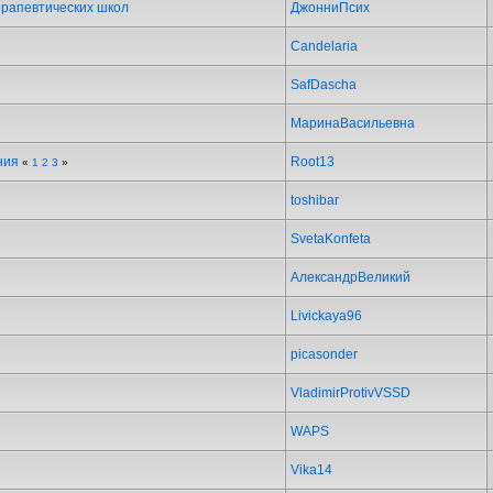
ерапевтических школ
ДжонниПсих
Candelaria
SafDascha
МаринаВасильевна
ния
Root13
«
1
2
3
»
toshibar
SvetaKonfeta
АлександрВеликий
Livickaya96
picasonder
VladimirProtivVSSD
WAPS
Vika14