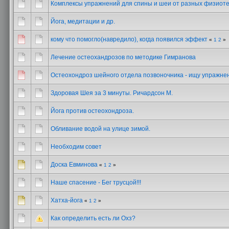
Комплексы упражнений для спины и шеи от разных физиот
Йога, медитации и др.
кому что помогло(навредило), когда появился эффект
«
1
2
»
Лечение остеохандрозов по методике Гимранова
Остеохондроз шейного отдела позвоночника - ищу упражне
Здоровая Шея за 3 минуты. Ричардсон М.
Йога против остеохондроза.
Обливание водой на улице зимой.
Необходим совет
Доска Евминова
«
1
2
»
Наше спасение - Бег трусцой!!!
Хатха-йога
«
1
2
»
Как определить есть ли Охз?