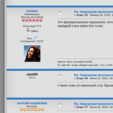
toshibar
Re: Нарушение венозного 
Administrator
«
Ответ #5 :
Января 29, 2016, 
Мастер Анти-ВСД
Это функциональное нарушение, потом
зарядкой и все равно без толку.
Репутация 772
Offline
Пол:
Сообщений: 11237
Хватит быть ленивой жопой.
То чувство, когда убедил доктора, что у теб
natali95
Re: Нарушение венозного 
Гость
«
Ответ #6 :
Июля 10, 2016, 18
У меня тоже это венозный стаз. Врачи
валерия вадимовна
Re: Нарушение венозного 
Ветеран
«
Ответ #7 :
Июля 10, 2016, 19