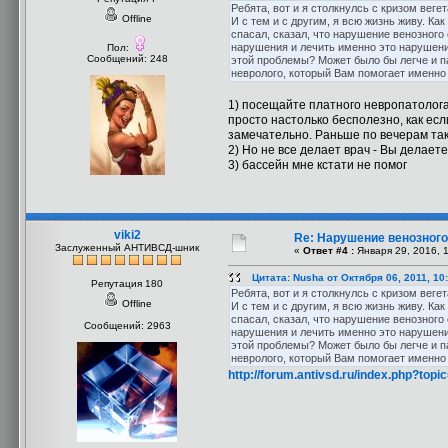
Ребята, вот и я столкнулсь с кризом веге
Offline
И с тем и с другим, я всю жизнь живу. Ка
спасал, сказал, что нарушение венозного
нарушения и лечить именно это нарушение.
Пол:
Сообщений: 248
этой проблемы? Может было бы легче и па
невролого, который Вам помогает именно
1) посещайте платного невропатолога,
просто настолько бесполезно, как есл
замечательно. Раньше по вечерам так
2) Но не все делает врач - Вы делает
3) бассейн мне кстати не помог
viki2
Re: Нарушение венозного 
Заслуженный АНТИВСД-шник
«
Ответ #4 :
Января 29, 2016, 
Цитата: Nusha от Октября 06, 2011, 10
Репутация 180
Ребята, вот и я столкнулсь с кризом веге
Offline
И с тем и с другим, я всю жизнь живу. Ка
спасал, сказал, что нарушение венозного
Сообщений: 2963
нарушения и лечить именно это нарушение.
этой проблемы? Может было бы легче и па
невролого, который Вам помогает именно
http://forum.antivsd.ru/index.php?t