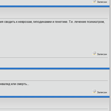
Записан
сводить к неврозам, гиподинамии и генетике. Т.е. лечение психиатром,
Записан
нвалид или смерть...
Записан