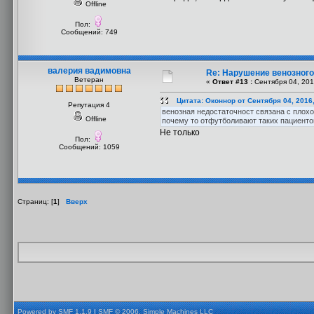
Offline
Пол:
Сообщений: 749
валерия вадимовна
Re: Нарушение венозного 
Ветеран
«
Ответ #13 :
Сентября 04, 201
Цитата: Оконнор от Сентября 04, 2016
Репутация 4
венозная недостаточност связана с плохо
Offline
почему то отфутболивают таких пациентов
Не только
Пол:
Сообщений: 1059
Страниц: [
1
]
Вверх
Powered by SMF 1.1.9
|
SMF © 2006, Simple Machines LLC