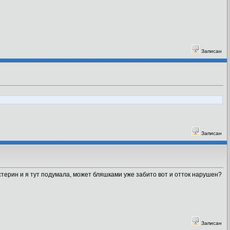
Записан
Записан
терин и я тут подумала, может бляшками уже забито вот и отток нарушен?
Записан