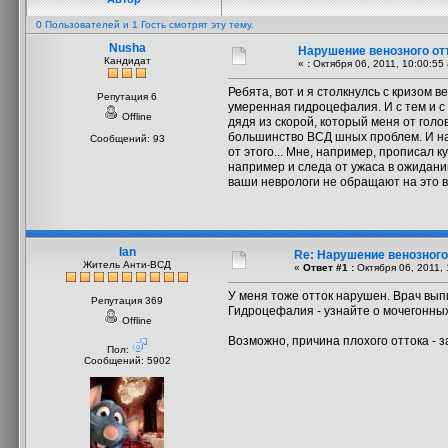
0 Пользователей и 1 Гость смотрят эту тему.
Nusha
Нарушение венозного отт
Кандидат
«
:
Октября 06, 2011, 10:00:55
Ребята, вот и я столкнулсь с кризом в
Репутация 6
умеренная гидроцефалия. И с тем и с 
Offline
дядя из скорой, который меня от голо
большинство ВСД шных проблем. И над
Сообщений: 93
от этого... Мне, например, прописал к
например и следа от ужаса в ожидани
ваши неврологи не обращают на это 
Ian
Re: Нарушение венозного 
Житель Анти-ВСД
«
Ответ #1 :
Октября 06, 2011, 
У меня тоже отток нарушен. Врач вып
Репутация 369
Гидроцефалия - узнайте о мочегонных
Offline
Возможно, причина плохого оттока - з
Пол:
Сообщений: 5902