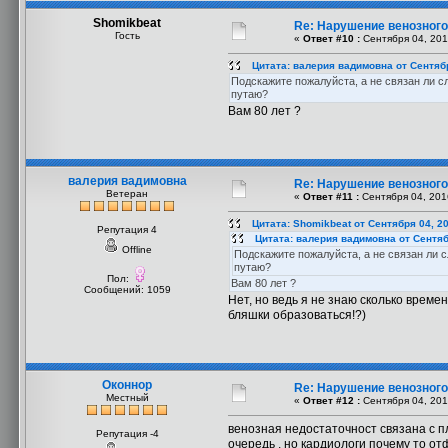
Shomikbeat
Re: Нарушение венозного 
Гость
«
Ответ #10 :
Сентября 04, 201
Цитата: валерия вадимовна от Сентябр
Подскажите пожалуйста, а не связан ли с
путаю?
Вам 80 лет ?
валерия вадимовна
Re: Нарушение венозного 
Ветеран
«
Ответ #11 :
Сентября 04, 201
Цитата: Shomikbeat от Сентября 04, 20
Репутация 4
Цитата: валерия вадимовна от Сентяб
Offline
Подскажите пожалуйста, а не связан ли 
путаю?
Пол:
Вам 80 лет ?
Сообщений: 1059
Нет, но ведь я не знаю сколько време
бляшки образоваться!?)
Оконнор
Re: Нарушение венозного 
Местный
«
Ответ #12 :
Сентября 04, 201
венозная недостаточност связана с п
Репутация -4
очередь , но кардиологи почему то от