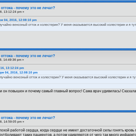
оттока - почему это не лечат?
6, 13:12:24 pm »
я 04, 2016, 12:08:10 pm
лучайно венозный отток и холестерин? У меня оказывается высокий холестерин и я ту
оттока - почему это не лечат?
6, 14:49:36 pm »
16, 13:12:24 pm
ря 04, 2016, 12:08:10 pm
случайно венозный отток и холестерин? У меня оказывается высокий холестерин и я т
ни он повышен и почему самый главный вопрос! Сама врач удивилась! Сказала п
оттока - почему это не лечат?
6, 14:59:05 pm »
лохой работой сердца, когда сердце не имеет достаточной силы гонять кровь
футболивают таких пациентов, а потом удивляются от чего так много инфарктов