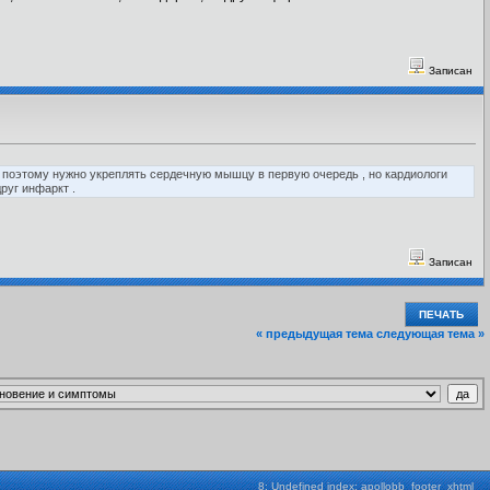
Записан
у, поэтому нужно укреплять сердечную мышцу в первую очередь , но кардиологи
руг инфаркт .
Записан
ПЕЧАТЬ
« предыдущая тема
следующая тема »
8: Undefined index: apollobb_footer_xhtml