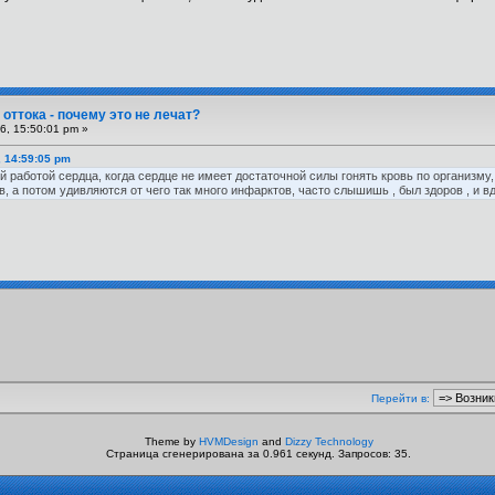
оттока - почему это не лечат?
6, 15:50:01 pm »
, 14:59:05 pm
й работой сердца, когда сердце не имеет достаточной силы гонять кровь по организм
, а потом удивляются от чего так много инфарктов, часто слышишь , был здоров , и вд
Перейти в:
Theme by
HVMDesign
and
Dizzy Technology
Страница сгенерирована за 0.961 секунд. Запросов: 35.