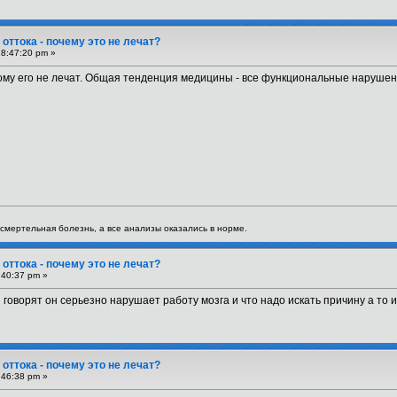
оттока - почему это не лечат?
18:47:20 pm »
у его не лечат. Общая тенденция медицины - все функциональные нарушения 
я смертельная болезнь, а все анализы оказались в норме.
оттока - почему это не лечат?
:40:37 pm »
 говорят он серьезно нарушает работу мозга и что надо искать причину а то и
оттока - почему это не лечат?
:46:38 pm »