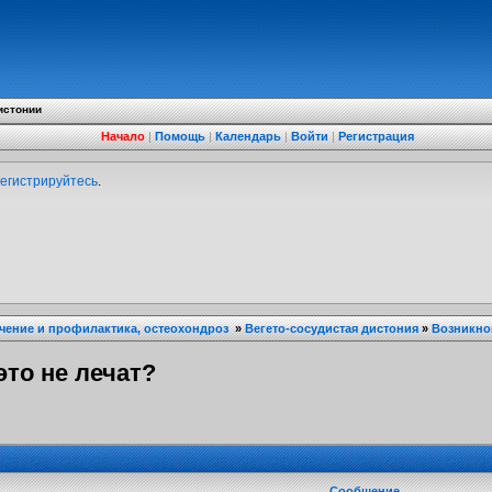
истонии
Начало
|
Помощь
|
Календарь
|
Войти
|
Регистрация
егистрируйтесь
.
ечение и профилактика, остеохондроз
»
Вегето-сосудистая дистония
»
Возникно
это не лечат?
Сообщение