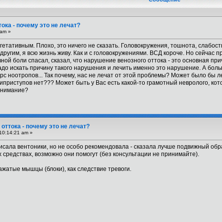
ока - почему это не лечат?
 am »
егетативным. Плохо, это ничего не сказать. Головокружения, тошнота, слабост
другим, я всю жизнь живу. Как и с головокружениями. ВСД короче. Но сейчас п
вной боли спасал, сказал, что нарушение венозного оттока - это основная п
о искать причину такого нарушения и лечить именно это нарушение. А больш
урс ноотропов... Так почему, нас не лечат от этой проблемы? Может было бы л
иприступов нет??? Может быть у Вас есть какой-то грамотный невролого, ко
внимание?
оттока - почему это не лечат?
10:14:21 am »
исала вентоники, но не особо рекомендовала - сказала лучше подвижный обр
 средствах, возможно они помогут (без консультации не принимайте).
ажатые мышцы (блоки), как следствие тревоги.