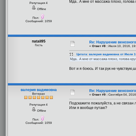
Мда.. А мне от массажа плохо, голова
Репутация 4
Offline
Пол:
Сообщений: 1059
natali95
Re: Нарушение венозного 
Гость
«
Ответ #8 :
Июля 10, 2016, 19
Цитата: валерия вадимовна от Июля 10
Мда.. А мне от массажа плохо, голова кру
Вот и я боюсь. И так рук не чувствую,ш
валерия вадимовна
Re: Нарушение венозного 
Ветеран
«
Ответ #9 :
Сентября 04, 2016
Подскажите пожалуйста, а не связан 
Репутация 4
Или я вообще путаю?
Offline
Пол:
Сообщений: 1059