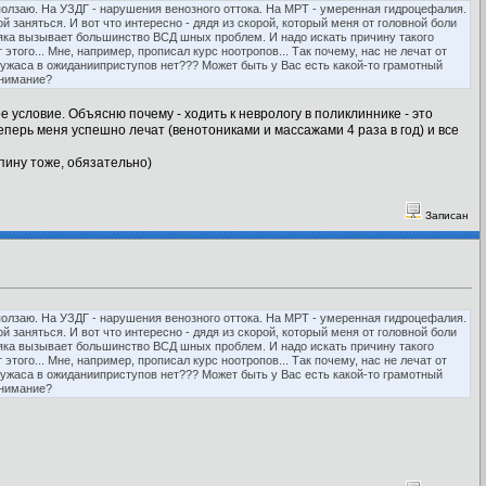
е ползаю. На УЗДГ - нарушения венозного оттока. На МРТ - умеренная гидроцефалия.
й заняться. И вот что интересно - дядя из скорой, который меня от головной боли
 бяка вызывает большинство ВСД шных проблем. И надо искать причину такого
того... Мне, например, прописал курс ноотропов... Так почему, нас не лечат от
 ужаса в ожиданииприступов нет??? Может быть у Вас есть какой-то грамотный
внимание?
е условие. Объясню почему - ходить к неврологу в поликлиннике - это
еперь меня успешно лечат (венотониками и массажами 4 раза в год) и все
спину тоже, обязательно)
Записан
е ползаю. На УЗДГ - нарушения венозного оттока. На МРТ - умеренная гидроцефалия.
й заняться. И вот что интересно - дядя из скорой, который меня от головной боли
 бяка вызывает большинство ВСД шных проблем. И надо искать причину такого
того... Мне, например, прописал курс ноотропов... Так почему, нас не лечат от
 ужаса в ожиданииприступов нет??? Может быть у Вас есть какой-то грамотный
внимание?