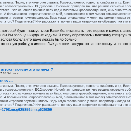
тативным. Плохо, это ничего не сказать. Головокружения, тошнота, слабость и т.д. Ел
к и с головокружениями. ВСД короче. Но сейчас приперло так, что решила серьезно собо
 оттока - это основная причина всех бед с мозговым кровообращением, и именно эта
 А большинство невропатологов (и мой, в поликлинике в том числе) отмахиваются от э
ники и тревоги поуменьшилось. Ведь когда голова ясная у меня, например и следа от
 от этого? Поделитесь? Или расскажите, почему ваши неврологи не обращают на это 
 который будет наизусть все Ваши болячки знать - это первое и самое главно
и бы Вы вообще никуда не ходили. Я сразу обратилась к платному спец-ту и т
 голова болела что даже лежать было больно
е основную работу, а именно ЛФК для шеи - аккуратно и потихоньку. и на всю 
оттока - почему это не лечат?
17:08:54 pm »
:00:55 am
тативным. Плохо, это ничего не сказать. Головокружения, тошнота, слабость и т.д. Ел
к и с головокружениями. ВСД короче. Но сейчас приперло так, что решила серьезно собо
 оттока - это основная причина всех бед с мозговым кровообращением, и именно эта
 А большинство невропатологов (и мой, в поликлинике в том числе) отмахиваются от э
ники и тревоги поуменьшилось. Ведь когда голова ясная у меня, например и следа от
 от этого? Поделитесь? Или расскажите, почему ваши неврологи не обращают на это 
opic=1798.msg625859#msg625859