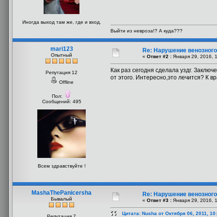
Иногда выход там же, где и вход.
Выйти из невроза!? А куда???
mari123
Re: Нарушение венозного 
Опытный
«
Ответ #2 :
Января 29, 2016, 
Как раз сегодня сделала уздг. Заклю
Репутация 12
от этого. Интересно,это лечится? К вр
Offline
Пол:
Сообщений: 495
Всем здравствуйте !
MashaThePanicersha
Re: Нарушение венозного 
Бывалый
«
Ответ #3 :
Января 29, 2016, 
Цитата: Nusha от Октября 06, 2011, 10
Репутация 7