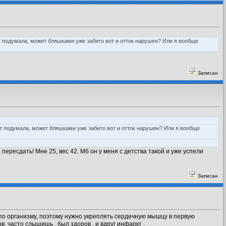
т подумала, может бляшками уже забито вот и отток нарушен? Или я вообще
Записан
ут подумала, может бляшками уже забито вот и отток нарушен? Или я вообще
ересдать! Мне 25, вес 42. Мб он у меня с детства такой и уже успели
Записан
 по организму, поэтому нужно укреплять сердечную мышцу в первую
, часто слышишь , был здоров , и вдруг инфаркт .