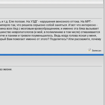
ь и т.д. Еле ползаю. На УЗДГ - нарушения венозного оттока. На МРТ -
риперло так, что решила серьезно собой заняться. И вот что интересно -
ричина всех бед с мозговым кровообращением, и именно эта бяка вызывает
инство невропатологов (и мой, в поликлинике в том числе) отмахиваются
егче и паники и тревоги поуменьшилось. Ведь когда голова ясная у меня,
торый Вам помогает именно от этого? Поделитесь? Или расскажите, почему
Записан
аз жизни.