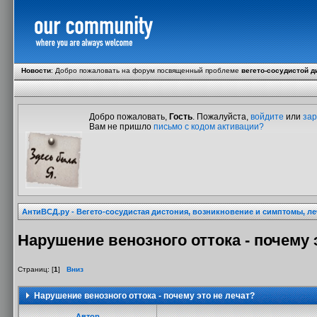
Новости
:
Добро пожаловать на форум посвященный проблеме
вегето-сосудистой д
Добро пожаловать,
Гость
. Пожалуйста,
войдите
или
зар
Вам не пришло
письмо с кодом активации?
АнтиВСД.ру - Вегето-сосудистая дистония, возникновение и симптомы, л
Нарушение венозного оттока - почему 
Страниц: [
1
]
Вниз
Нарушение венозного оттока - почему это не лечат?
Автор