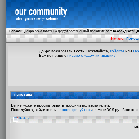
Новости
:
Добро пожаловать на форум посвященный проблеме
вегето-сосудистой д
Начало
|
Помощ
Добро пожаловать,
Гость
. Пожалуйста,
войдите
или
зар
Вам не пришло
письмо с кодом активации?
Внимание!
Вы не можете просматривать профили пользователей.
Пожалуйста, войдите или
зарегистрируйтесь
на АнтиВСД.ру - Вегето-с
Войти
Им