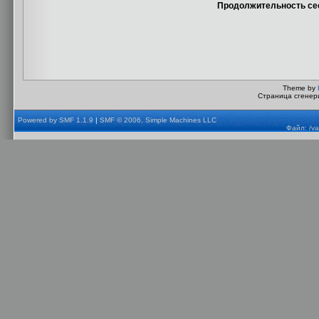
Продолжительность сес
Theme by
Страница сгенери
Powered by SMF 1.1.9
|
SMF © 2006, Simple Machines LLC
Файл: /va