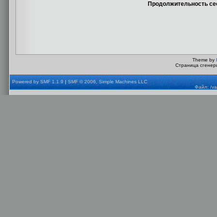
Продолжительность сес
Theme by
Страница сгенери
Powered by SMF 1.1.9
|
SMF © 2006, Simple Machines LLC
Файл: /va