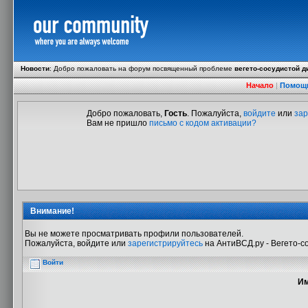
Новости
:
Добро пожаловать на форум посвященный проблеме
вегето-сосудистой д
Начало
|
Помощ
Добро пожаловать,
Гость
. Пожалуйста,
войдите
или
зар
Вам не пришло
письмо с кодом активации?
Внимание!
Вы не можете просматривать профили пользователей.
Пожалуйста, войдите или
зарегистрируйтесь
на АнтиВСД.ру - Вегето-с
Войти
Им