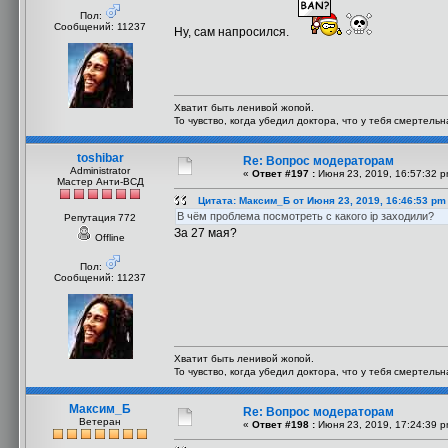
Пол:
Сообщений: 11237
Ну, сам напросился.
Хватит быть ленивой жопой.
То чувство, когда убедил доктора, что у тебя смертель
toshibar
Re: Вопрос модераторам
Administrator
«
Ответ #197 :
Июня 23, 2019, 16:57:32 p
Мастер Анти-ВСД
Цитата: Максим_Б от Июня 23, 2019, 16:46:53 pm
В чём проблема посмотреть с какого ip заходили?
Репутация 772
За 27 мая?
Offline
Пол:
Сообщений: 11237
Хватит быть ленивой жопой.
То чувство, когда убедил доктора, что у тебя смертель
Максим_Б
Re: Вопрос модераторам
Ветеран
«
Ответ #198 :
Июня 23, 2019, 17:24:39 p