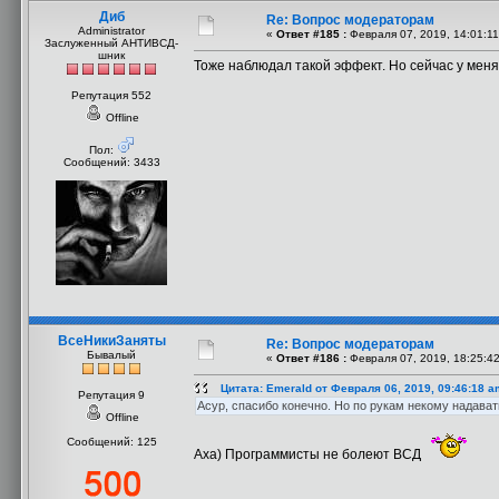
Диб
Re: Вопрос модераторам
Administrator
«
Ответ #185 :
Февраля 07, 2019, 14:01:11
Заслуженный АНТИВСД-
шник
Тоже наблюдал такой эффект. Но сейчас у меня
Репутация 552
Offline
Пол:
Сообщений: 3433
ВсеНикиЗаняты
Re: Вопрос модераторам
Бывалый
«
Ответ #186 :
Февраля 07, 2019, 18:25:4
Цитата: Emerald от Февраля 06, 2019, 09:46:18 a
Репутация 9
Асур, спасибо конечно. Но по рукам некому надават
Offline
Сообщений: 125
Аха) Программисты не болеют ВСД