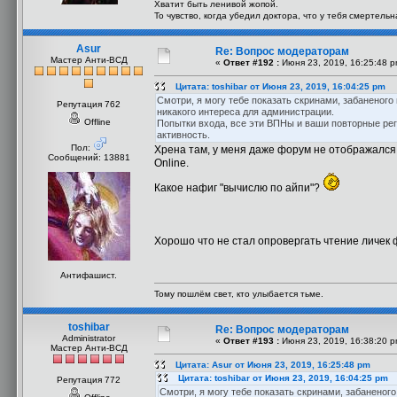
Хватит быть ленивой жопой.
То чувство, когда убедил доктора, что у тебя смертель
Asur
Re: Вопрос модераторам
Мастер Анти-ВСД
«
Ответ #192 :
Июня 23, 2019, 16:25:48 p
Цитата: toshibar от Июня 23, 2019, 16:04:25 pm
Смотри, я могу тебе показать скринами, забаненого
Репутация 762
никакого интереса для администрации.
Offline
Попытки входа, все эти ВПНы и ваши повторные рег
активность.
Пол:
Хрена там, у меня даже форум не отображался,
Сообщений: 13881
Online.
Какое нафиг "вычислю по айпи"?
Хорошо что не стал опровергать чтение личек
Антифашист.
Тому пошлём свет, кто улыбается тьме.
toshibar
Re: Вопрос модераторам
Administrator
«
Ответ #193 :
Июня 23, 2019, 16:38:20 p
Мастер Анти-ВСД
Цитата: Asur от Июня 23, 2019, 16:25:48 pm
Цитата: toshibar от Июня 23, 2019, 16:04:25 pm
Репутация 772
Смотри, я могу тебе показать скринами, забаненог