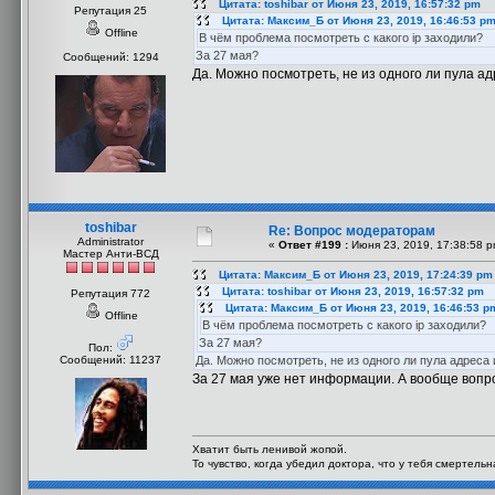
Цитата: toshibar от Июня 23, 2019, 16:57:32 pm
Репутация 25
Цитата: Максим_Б от Июня 23, 2019, 16:46:53 p
Offline
В чём проблема посмотреть с какого ip заходили?
За 27 мая?
Сообщений: 1294
Да. Можно посмотреть, не из одного ли пула ад
toshibar
Re: Вопрос модераторам
Administrator
«
Ответ #199 :
Июня 23, 2019, 17:38:58 p
Мастер Анти-ВСД
Цитата: Максим_Б от Июня 23, 2019, 17:24:39 pm
Цитата: toshibar от Июня 23, 2019, 16:57:32 pm
Репутация 772
Цитата: Максим_Б от Июня 23, 2019, 16:46:53 p
Offline
В чём проблема посмотреть с какого ip заходили?
За 27 мая?
Пол:
Сообщений: 11237
Да. Можно посмотреть, не из одного ли пула адреса 
За 27 мая уже нет информации. А вообще воп
Хватит быть ленивой жопой.
То чувство, когда убедил доктора, что у тебя смертель