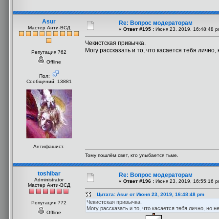
Asur
Re: Вопрос модераторам
Мастер Анти-ВСД
«
Ответ #195 :
Июня 23, 2019, 16:48:48 p
Чекистская привычка.
Могу рассказать и то, что касается тебя лично
Репутация 762
Offline
Пол:
Сообщений: 13881
Антифашист.
Тому пошлём свет, кто улыбается тьме.
toshibar
Re: Вопрос модераторам
Administrator
«
Ответ #196 :
Июня 23, 2019, 16:55:16 p
Мастер Анти-ВСД
Цитата: Asur от Июня 23, 2019, 16:48:48 pm
Чекистская привычка.
Репутация 772
Могу рассказать и то, что касается тебя лично, но 
Offline