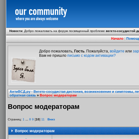
Новости
:
Добро пожаловать на форум посвященный проблеме
вегето-сосудистой д
Начало
|
Помощ
Добро пожаловать,
Гость
. Пожалуйста,
войдите
или
зар
Вам не пришло
письмо с кодом активации?
АнтиВСД.ру - Вегето-сосудистая дистония, возникновение и симптомы, л
обратная связь
»
Вопрос модераторам
Вопрос модераторам
Страниц:
1
...
8
9
[
10
]
11
Вниз
Вопрос модераторам