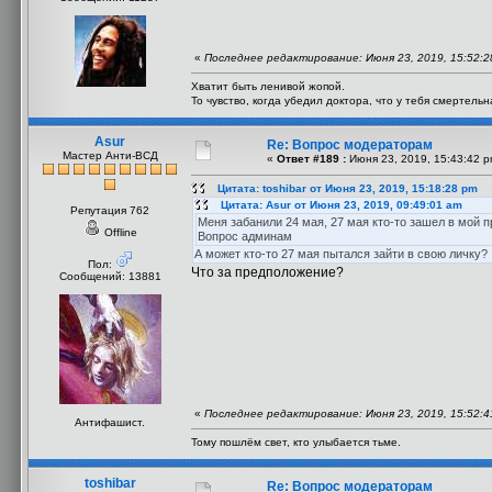
«
Последнее редактирование: Июня 23, 2019, 15:52:28
Хватит быть ленивой жопой.
То чувство, когда убедил доктора, что у тебя смертель
Asur
Re: Вопрос модераторам
Мастер Анти-ВСД
«
Ответ #189 :
Июня 23, 2019, 15:43:42 p
Цитата: toshibar от Июня 23, 2019, 15:18:28 pm
Цитата: Asur от Июня 23, 2019, 09:49:01 am
Репутация 762
Меня забанили 24 мая, 27 мая кто-то зашел в мой п
Offline
Вопрос админам
А может кто-то 27 мая пытался зайти в свою личку?
Пол:
Что за предположение?
Сообщений: 13881
«
Последнее редактирование: Июня 23, 2019, 15:52:41
Антифашист.
Тому пошлём свет, кто улыбается тьме.
toshibar
Re: Вопрос модераторам