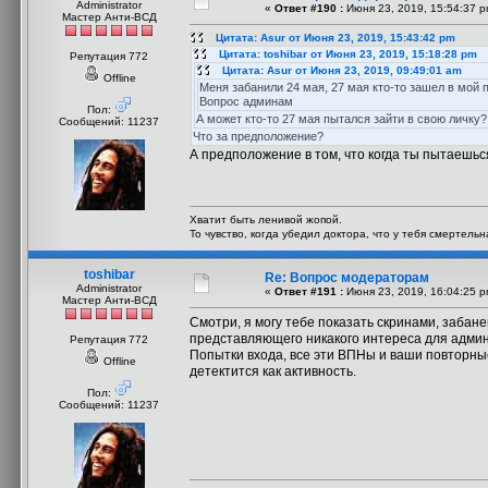
Administrator
«
Ответ #190 :
Июня 23, 2019, 15:54:37 p
Мастер Анти-ВСД
Цитата: Asur от Июня 23, 2019, 15:43:42 pm
Цитата: toshibar от Июня 23, 2019, 15:18:28 pm
Репутация 772
Цитата: Asur от Июня 23, 2019, 09:49:01 am
Offline
Меня забанили 24 мая, 27 мая кто-то зашел в мой п
Вопрос админам
Пол:
А может кто-то 27 мая пытался зайти в свою личку?
Сообщений: 11237
Что за предположение?
А предположение в том, что когда ты пытаешься
Хватит быть ленивой жопой.
То чувство, когда убедил доктора, что у тебя смертель
toshibar
Re: Вопрос модераторам
Administrator
«
Ответ #191 :
Июня 23, 2019, 16:04:25 p
Мастер Анти-ВСД
Смотри, я могу тебе показать скринами, забане
представляющего никакого интереса для адми
Репутация 772
Попытки входа, все эти ВПНы и ваши повторны
Offline
детектится как активность.
Пол:
Сообщений: 11237