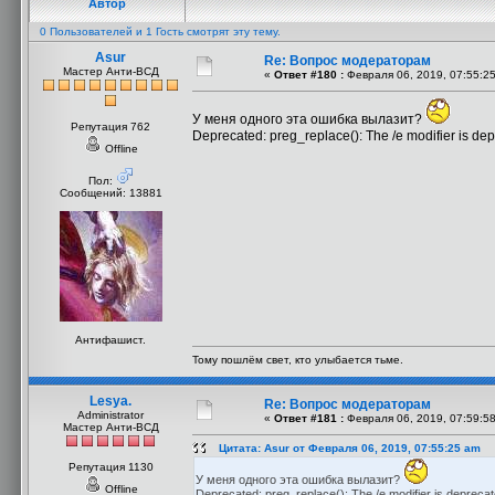
Автор
0 Пользователей и 1 Гость смотрят эту тему.
Asur
Re: Вопрос модераторам
Мастер Анти-ВСД
«
Ответ #180 :
Февраля 06, 2019, 07:55:2
У меня одного эта ошибка вылазит?
Репутация 762
Deprecated: preg_replace(): The /e modifier is de
Offline
Пол:
Сообщений: 13881
Антифашист.
Тому пошлём свет, кто улыбается тьме.
Lesya.
Re: Вопрос модераторам
Administrator
«
Ответ #181 :
Февраля 06, 2019, 07:59:5
Мастер Анти-ВСД
Цитата: Asur от Февраля 06, 2019, 07:55:25 am
Репутация 1130
У меня одного эта ошибка вылазит?
Offline
Deprecated: preg_replace(): The /e modifier is deprecat