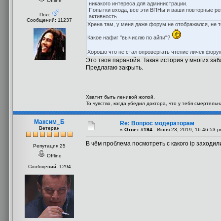
Offline
никакого интереса для администрации.
Попытки входа, все эти ВПНы и ваши повторные ре
Пол:
активность.
Сообщений: 11237
Хрена там, у меня даже форум не отображался, не т
Какое нафиг "вычислю по айпи"?
Хорошо что не стал опровергать чтение личек фору
Это твоя паранойя. Такая история у многих за
Предлагаю закрыть.
Хватит быть ленивой жопой.
То чувство, когда убедил доктора, что у тебя смертель
Максим_Б
Re: Вопрос модераторам
Ветеран
«
Ответ #194 :
Июня 23, 2019, 16:46:53 p
В чём проблема посмотреть с какого ip заходил
Репутация 25
Offline
Сообщений: 1294