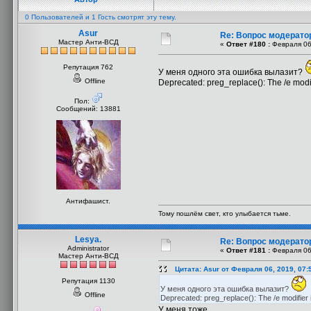
0 Пользователей и 1 Гость смотрят эту тему.
Asur
Re: Вопрос модерато
Мастер Анти-ВСД
«
Ответ #180 :
Февраля 06,
Репутация 762
У меня одного эта ошибка вылазит?
Offline
Deprecated: preg_replace(): The /e modi
Пол:
Сообщений: 13881
Антифашист.
Тому пошлём свет, кто улыбается тьме.
Lesya.
Re: Вопрос модерато
Administrator
«
Ответ #181 :
Февраля 06,
Мастер Анти-ВСД
Цитата: Asur от Февраля 06, 2019, 07:
Репутация 1130
У меня одного эта ошибка вылазит?
Offline
Deprecated: preg_replace(): The /e modifier 
У меня тоже.