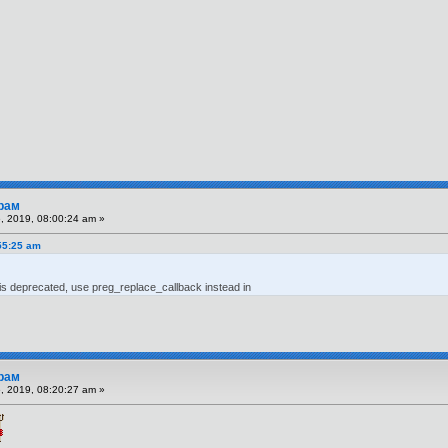
рам
 2019, 08:00:24 am »
55:25 am
is deprecated, use preg_replace_callback instead in
рам
 2019, 08:20:27 am »