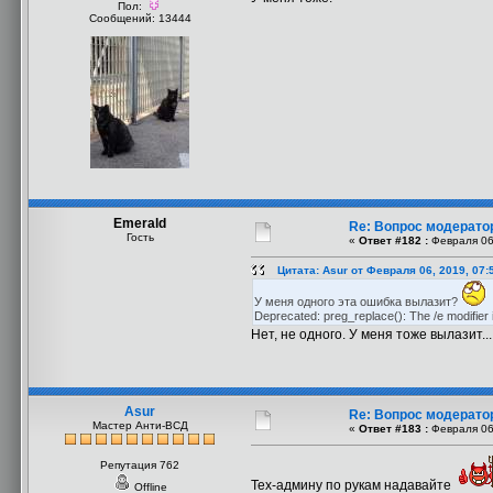
Пол:
Сообщений: 13444
Emerald
Re: Вопрос модерато
Гость
«
Ответ #182 :
Февраля 06,
Цитата: Asur от Февраля 06, 2019, 07:
У меня одного эта ошибка вылазит?
Deprecated: preg_replace(): The /e modifier 
Нет, не одного. У меня тоже вылазит...
Asur
Re: Вопрос модерато
Мастер Анти-ВСД
«
Ответ #183 :
Февраля 06,
Репутация 762
Тех-админу по рукам надавайте
Offline