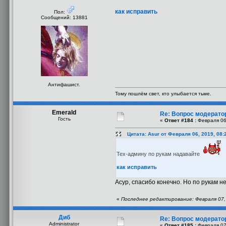
как исправить
Пол:
Сообщений: 13881
Антифашист.
Тому пошлём свет, кто улыбается тьме.
Emerald
Re: Вопрос модерато
Гость
«
Ответ #184 :
Февраля 06,
Цитата: Asur от Февраля 06, 2019, 08:
Тех-админу по рукам надавайте
как исправить
Асур, спасибо конечно. Но по рукам н
«
Последнее редактирование: Февраля 07, 
Диб
Re: Вопрос модерато
Administrator
«
Ответ #185 :
Февраля 07,