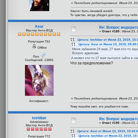
«
Последнее редактирование: Июня 23, 2019
Хватит быть ленивой жопой.
То чувство, когда убедил доктора, что у теб
Asur
Re: Вопрос модерат
Мастер Анти-ВСД
«
Ответ #189 :
Июня 23, 2
Цитата: toshibar от Июня 23, 2019, 15:
Репутация 762
Цитата: Asur от Июня 23, 2019, 09:49
Offline
Меня забанили 24 мая, 27 мая кто-то заш
Вопрос админам
Пол:
А может кто-то 27 мая пытался зайти в с
Сообщений: 13881
Что за предположение?
«
Последнее редактирование: Июня 23, 2019
Антифашист.
Тому пошлём свет, кто улыбается тьме.
toshibar
Re: Вопрос модерат
Administrator
«
Ответ #190 :
Июня 23, 2
Мастер Анти-ВСД
Цитата: Asur от Июня 23, 2019, 15:43:
Цитата: toshibar от Июня 23, 2019, 15
Репутация 772