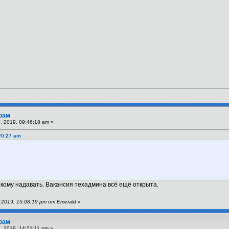
рам
 2019, 09:46:18 am »
20:27 am
екому надавать. Вакансия техадмина всё ещё открыта.
2019, 15:08:19 pm от Emerald
»
рам
 2019, 14:01:11 pm »