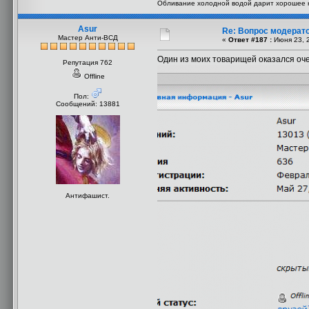
Обливание холодной водой дарит хорошее н
Asur
Re: Вопрос модерат
Мастер Анти-ВСД
«
Ответ #187 :
Июня 23, 2
Один из моих товарищей оказался оч
Репутация 762
Offline
Пол:
Сообщений: 13881
Антифашист.