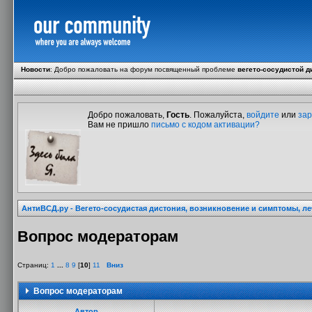
Новости
:
Добро пожаловать на форум посвященный проблеме
вегето-сосудистой д
Добро пожаловать,
Гость
. Пожалуйста,
войдите
или
зар
Вам не пришло
письмо с кодом активации?
АнтиВСД.ру - Вегето-сосудистая дистония, возникновение и симптомы, л
Вопрос модераторам
Страниц:
1
...
8
9
[
10
]
11
Вниз
Вопрос модераторам
Автор