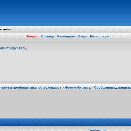
истонии
Начало
|
Помощь
|
Календарь
|
Войти
|
Регистрация
егистрируйтесь
.
ечение и профилактика, остеохондроз
»
Форум Антивсд
»
Сообщения администра
Сообщение