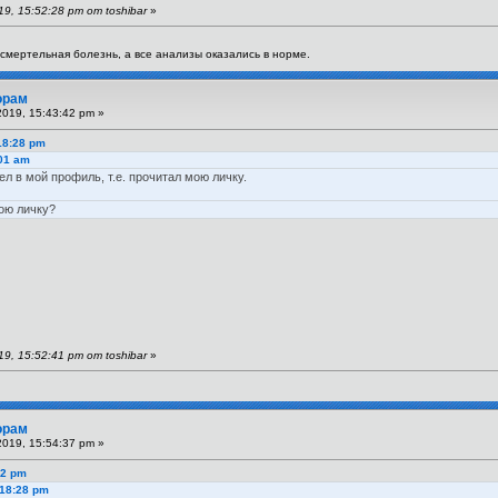
, 15:52:28 pm от toshibar
»
я смертельная болезнь, а все анализы оказались в норме.
орам
019, 15:43:42 pm »
18:28 pm
:01 am
ел в мой профиль, т.е. прочитал мою личку.
вою личку?
, 15:52:41 pm от toshibar
»
орам
019, 15:54:37 pm »
42 pm
:18:28 pm