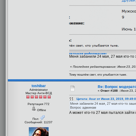
Меня забанили 24 мая, 27 мая кто-то 
«
Последнее редактирование: Июня 23, 2019
Тому пошлём свет, кто улыбается тьме.
toshibar
Re: Вопрос модерат
Administrator
«
Ответ #188 :
Июня 23, 2
Мастер Анти-ВСД
Цитата: Asur от Июня 23, 2019, 09:49:
Меня забанили 24 мая, 27 мая кто-то заше
Репутация 772
Вопрос админам
Offline
А может кто-то 27 мая пытался зайти 
Пол:
Сообщений: 11237