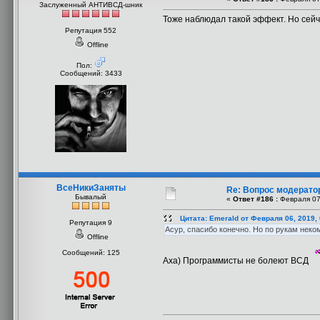
Заслуженный АНТИВСД-шник
Тоже наблюдал такой эффект. Но сейч
Репутация 552
Offline
Пол:
Сообщений: 3433
ВсеНикиЗаняты
Re: Вопрос модерато
Бывалый
«
Ответ #186 :
Февраля 07,
Цитата: Emerald от Февраля 06, 2019,
Репутация 9
Асур, спасибо конечно. Но по рукам неко
Offline
Сообщений: 125
Аха) Программисты не болеют ВСД