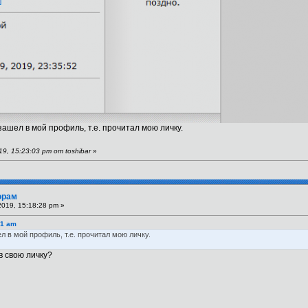
зашел в мой профиль, т.е. прочитал мою личку.
, 15:23:03 pm от toshibar
»
орам
019, 15:18:28 pm »
01 am
л в мой профиль, т.е. прочитал мою личку.
в свою личку?