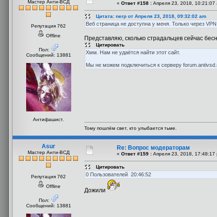
Мастер Анти-ВСД
«
Ответ #158 :
Апреля 23, 2018, 10:21:07
Цитата: nerp от Апреля 23, 2018, 09:32:02 am
Веб страница не доступна у меня. Только через VPN
Репутация 762
Offline
Представляю, сколько страдальцев сейчас бес
Цитировать
Пол:
Хмм. Нам не удаётся найти этот сайт.
Сообщений: 13881
Мы не можем подключиться к серверу forum.antivsd.
Антифашист.
Тому пошлём свет, кто улыбается тьме.
Asur
Re: Вопрос модераторам
Мастер Анти-ВСД
«
Ответ #159 :
Апреля 23, 2018, 17:48:17
Цитировать
0 Пользователей 20:46:52
Репутация 762
Offline
Дожили
Пол:
Сообщений: 13881