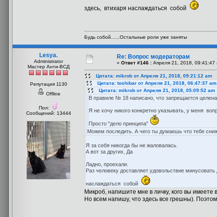
здесь, втихаря наслаждаться собой
Будь собой......Остальные роли уже заняты
Lesya.
Re: Вопрос модераторам
Administrator
«
Ответ #146 :
Апреля 21, 2018, 09:41:47
Мастер Анти-ВСД
Цитата: mikrob от Апреля 21, 2018, 09:21:12 am
Цитата: toshibar от Апреля 21, 2018, 06:47:37 am
Репутация 1130
Цитата: mikrob от Апреля 21, 2018, 05:09:52 am
Offline
В правиле № 18 написано, что запрещается целен
Пол:
Я не хочу никого конкретно указывать, у меня вопр
Сообщений: 13444
Просто "дело принципа"
Можем последить. А чего ты думаешь что тебе сниж
Я за себя никогда бы не жаловалась.
А вот за других, Да
Ладно, проехали.
Раз человеку доставляет удовольствие минусовать д
наслаждаться собой
Микроб, напишите мне в личку, кого вы имеете в
Но всем напишу, что здесь все грешны). Поэтом