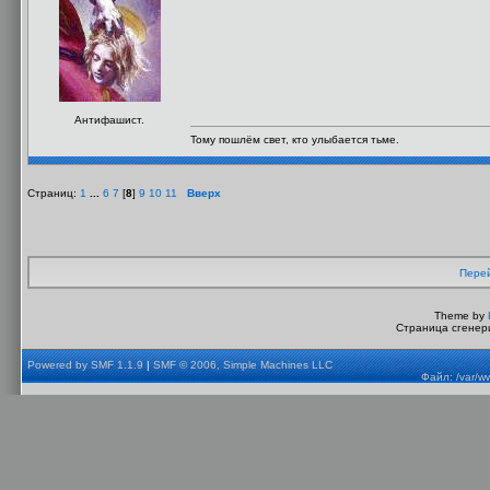
Антифашист.
Тому пошлём свет, кто улыбается тьме.
Страниц:
1
...
6
7
[
8
]
9
10
11
Вверх
Перей
Theme by
Страница сгенери
Powered by SMF 1.1.9
|
SMF © 2006, Simple Machines LLC
Файл: /var/w