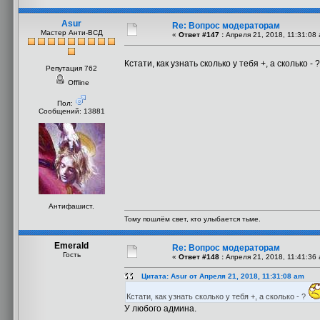
Asur
Re: Вопрос модераторам
Мастер Анти-ВСД
«
Ответ #147 :
Апреля 21, 2018, 11:31:08
Кстати, как узнать сколько у тебя +, а сколько - 
Репутация 762
Offline
Пол:
Сообщений: 13881
Антифашист.
Тому пошлём свет, кто улыбается тьме.
Emerald
Re: Вопрос модераторам
Гость
«
Ответ #148 :
Апреля 21, 2018, 11:41:36
Цитата: Asur от Апреля 21, 2018, 11:31:08 am
Кстати, как узнать сколько у тебя +, а сколько - ?
У любого админа.