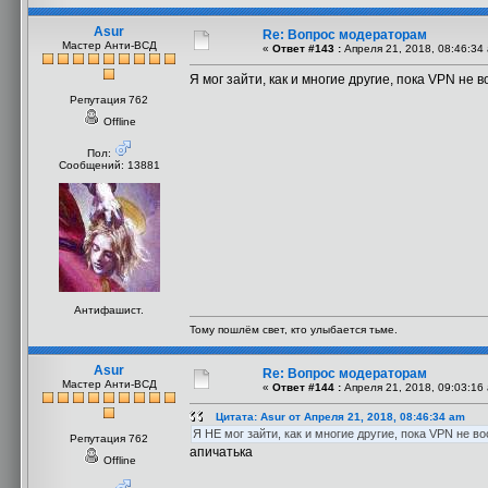
Asur
Re: Вопрос модераторам
Мастер Анти-ВСД
«
Ответ #143 :
Апреля 21, 2018, 08:46:34
Я мог зайти, как и многие другие, пока VPN не 
Репутация 762
Offline
Пол:
Сообщений: 13881
Антифашист.
Тому пошлём свет, кто улыбается тьме.
Asur
Re: Вопрос модераторам
Мастер Анти-ВСД
«
Ответ #144 :
Апреля 21, 2018, 09:03:16
Цитата: Asur от Апреля 21, 2018, 08:46:34 am
Я НЕ мог зайти, как и многие другие, пока VPN не в
Репутация 762
апичатька
Offline