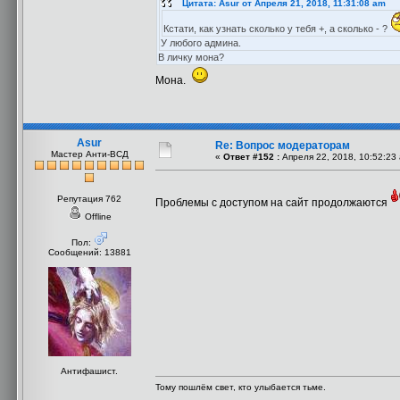
Цитата: Asur от Апреля 21, 2018, 11:31:08 am
Кстати, как узнать сколько у тебя +, а сколько - ?
У любого админа.
В личку мона?
Мона.
Asur
Re: Вопрос модераторам
Мастер Анти-ВСД
«
Ответ #152 :
Апреля 22, 2018, 10:52:23
Репутация 762
Проблемы с доступом на сайт продолжаются
Offline
Пол:
Сообщений: 13881
Антифашист.
Тому пошлём свет, кто улыбается тьме.