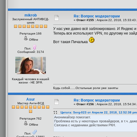
mikrob
Re: Вопрос модераторам
Заслуженный АНТИВСД-
«
Ответ #155 :
Апреля 22, 2018, 15:33:43
шник
У нас уже давно всё заблокировано. И Яндекс и 
Теперь все используют VPN, по другому не зай
Репутация 166
Offline
Вот такая Пичалька
Пол:
Сообщений: 3174
Каждый человек в нашей
жизни - НЕ ЗРЯ.
Будь собой......Остальные роли уже заняты
Asur
Re: Вопрос модераторам
Мастер Анти-ВСД
«
Ответ #156 :
Апреля 22, 2018, 15:54:34
Цитата: Serg-023 от Апреля 22, 2018, 12:52:38 pm
Анонимайзер помогает.
Репутация 762
Проблема есть у некоторых провайдеров, в т.ч. даж
Offline
Связана с недавними действиями РКН.
Пол:
Сообщений: 13881