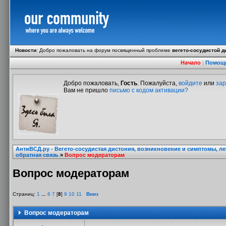
Новости
:
Добро пожаловать на форум посвященный проблеме
вегето-сосудистой д
Начало
|
Помощ
Добро пожаловать,
Гость
. Пожалуйста,
войдите
или
зар
Вам не пришло
письмо с кодом активации?
АнтиВСД.ру - Вегето-сосудистая дистония, возникновение и симптомы, л
обратная связь
»
Вопрос модераторам
Вопрос модераторам
Страниц:
1
...
6
7
[
8
]
9
10
11
Вниз
Вопрос модераторам