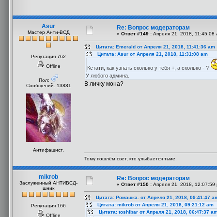
Asur
Re: Вопрос модераторам
Мастер Анти-ВСД
«
Ответ #149 :
Апреля 21, 2018, 11:45:08
Цитата: Emerald от Апреля 21, 2018, 11:41:36 am
Цитата: Asur от Апреля 21, 2018, 11:31:08 am
Репутация 762
Offline
Кстати, как узнать сколько у тебя +, а сколько - ?
У любого админа.
Пол:
В личку мона?
Сообщений: 13881
Антифашист.
Тому пошлём свет, кто улыбается тьме.
mikrob
Re: Вопрос модераторам
Заслуженный АНТИВСД-
«
Ответ #150 :
Апреля 21, 2018, 12:07:59
шник
Цитата: Ромашка. от Апреля 21, 2018, 09:41:47 a
Цитата: mikrob от Апреля 21, 2018, 09:21:12 am
Репутация 166
Цитата: toshibar от Апреля 21, 2018, 06:47:37 a
Offline