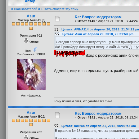
Автор
0 Пользователей и 1 Гость смотрят эту тему.
Asur
Re: Вопрос модераторам
Мастер Анти-ВСД
«
Ответ #140 :
Апреля 21, 2018, 07:44:24
Цитата: AFINA114 от Апреля 20, 2018, 21:54:21 p
Цитата: Asur от Апреля 20, 2018, 20:21:53 pm
Репутация 762
Offline
Сегодня сервер был недоступен, у меня примерно с 
Да! Провайдер блокирует вход на сайт АнтиВСД...Чу
Пол:
Сообщений: 13881
Вход с российских айпи блоки
Админы, ищите владельца, пусть разбирается!
Антифашист.
Тому пошлём свет, кто улыбается тьме.
Asur
Re: Вопрос модераторам
Мастер Анти-ВСД
«
Ответ #141 :
Апреля 21, 2018, 08:13:34
Цитата: mikrob от Апреля 21, 2018, 05:09:52 am
В правиле № 18 написано, что запрещается целена
Репутация 762
Offline
Я не хочу никого конкретно указывать, у меня вопро