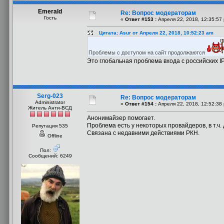
Emerald
Re: Вопрос модераторам
Гость
«
Ответ #153 :
Апреля 22, 2018, 12:35:57
Цитата: Asur от Апреля 22, 2018, 10:52:23 am
Проблемы с доступом на сайт продолжаются
Это глобальная проблема входа с российских I
Serg-023
Re: Вопрос модераторам
Administrator
«
Ответ #154 :
Апреля 22, 2018, 12:52:38
Житель Анти-ВСД
Анонимайзер помогает.
Проблема есть у некоторых провайдеров, в т.ч.
Репутация 535
Связана с недавними действиями РКН.
Offline
Пол:
Сообщений: 6249