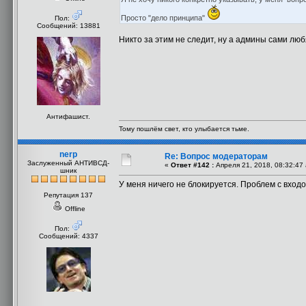
Просто "дело принципа"
Пол:
Сообщений: 13881
Никто за этим не следит, ну а админы сами люб
Антифашист.
Тому пошлём свет, кто улыбается тьме.
nerp
Re: Вопрос модераторам
Заслуженный АНТИВСД-
«
Ответ #142 :
Апреля 21, 2018, 08:32:47
шник
У меня ничего не блокируется. Проблем с входо
Репутация 137
Offline
Пол:
Сообщений: 4337