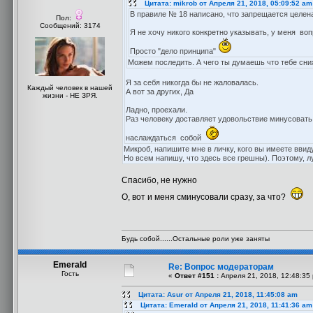
Цитата: mikrob от Апреля 21, 2018, 05:09:52 am
В правиле № 18 написано, что запрещается целен
Пол:
Сообщений: 3174
Я не хочу никого конкретно указывать, у меня воп
Просто "дело принципа"
Можем последить. А чего ты думаешь что тебе сни
Я за себя никогда бы не жаловалась.
Каждый человек в нашей
А вот за других, Да
жизни - НЕ ЗРЯ.
Ладно, проехали.
Раз человеку доставляет удовольствие минусовать 
наслаждаться собой
Микроб, напишите мне в личку, кого вы имеете ввиду
Но всем напишу, что здесь все грешны). Поэтому, л
Спасибо, не нужно
О, вот и меня сминусовали сразу, за что?
Будь собой......Остальные роли уже заняты
Emerald
Re: Вопрос модераторам
Гость
«
Ответ #151 :
Апреля 21, 2018, 12:48:35
Цитата: Asur от Апреля 21, 2018, 11:45:08 am
Цитата: Emerald от Апреля 21, 2018, 11:41:36 am