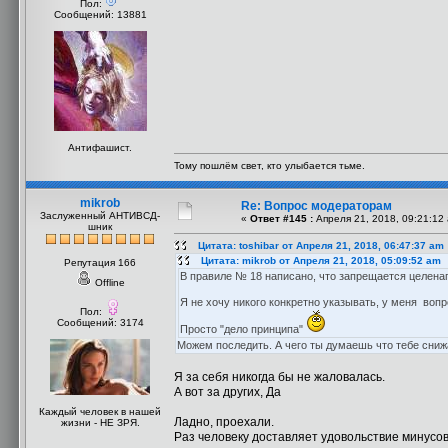
Пол:
Сообщений: 13881
Антифашист.
Тому пошлём свет, кто улыбается тьме.
mikrob
Re: Вопрос модераторам
Заслуженный АНТИВСД-
«
Ответ #145 :
Апреля 21, 2018, 09:21:12
шник
Цитата: toshibar от Апреля 21, 2018, 06:47:37 am
Цитата: mikrob от Апреля 21, 2018, 05:09:52 am
Репутация 166
В правиле № 18 написано, что запрещается целена
Offline
Я не хочу никого конкретно указывать, у меня вопр
Пол:
Сообщений: 3174
Просто "дело принципа"
Можем последить. А чего ты думаешь что тебе сниж
Я за себя никогда бы не жаловалась.
А вот за других, Да
Каждый человек в нашей
Ладно, проехали.
жизни - НЕ ЗРЯ.
Раз человеку доставляет удовольствие минусова