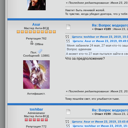
«
Последнее редактирование: Июня 23, 2019
Хватит быть ленивой жопой.
То чувство, когда убедил доктора, что у теб
Asur
Re: Вопрос модерат
Мастер Анти-ВСД
«
Ответ #189 :
Июня 23, 2
Цитата: toshibar от Июня 23, 2019, 15:
Репутация 762
Цитата: Asur от Июня 23, 2019, 09:49
Offline
Меня забанили 24 мая, 27 мая кто-то заш
Вопрос админам
Пол:
А может кто-то 27 мая пытался зайти в с
Сообщений: 13881
Что за предположение?
«
Последнее редактирование: Июня 23, 2019
Антифашист.
Тому пошлём свет, кто улыбается тьме.
toshibar
Re: Вопрос модерат
Administrator
«
Ответ #190 :
Июня 23, 2
Мастер Анти-ВСД
Цитата: Asur от Июня 23, 2019, 15:43:
Цитата: toshibar от Июня 23, 2019, 15
Репутация 772