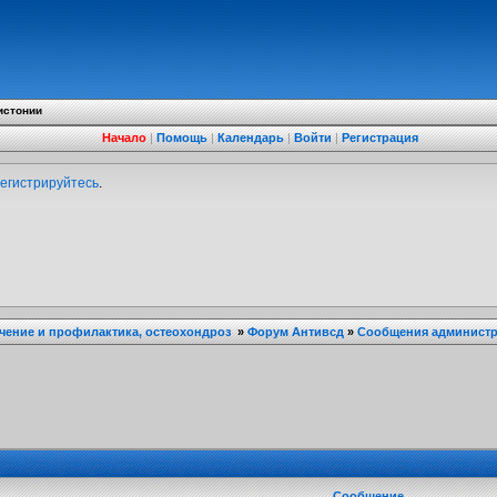
истонии
Начало
|
Помощь
|
Календарь
|
Войти
|
Регистрация
егистрируйтесь
.
ечение и профилактика, остеохондроз
»
Форум Антивсд
»
Сообщения администра
Сообщение