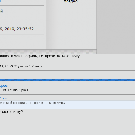
зашел в мой профиль, т.е. прочитал мою личку.
, 15:23:03 pm от toshibar
»
орам
019, 15:18:28 pm »
01 am
л в мой профиль, т.е. прочитал мою личку.
в свою личку?