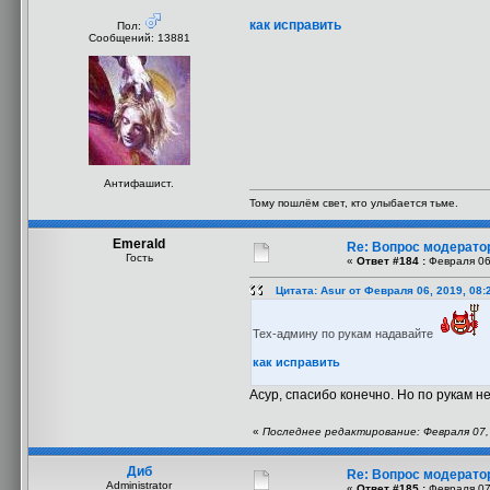
как исправить
Пол:
Сообщений: 13881
Антифашист.
Тому пошлём свет, кто улыбается тьме.
Emerald
Re: Вопрос модерато
Гость
«
Ответ #184 :
Февраля 06,
Цитата: Asur от Февраля 06, 2019, 08:
Тех-админу по рукам надавайте
как исправить
Асур, спасибо конечно. Но по рукам н
«
Последнее редактирование: Февраля 07, 
Диб
Re: Вопрос модерато
Administrator
«
Ответ #185 :
Февраля 07,