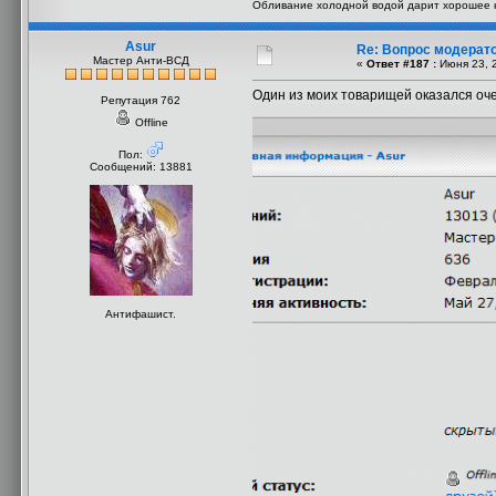
Обливание холодной водой дарит хорошее н
Asur
Re: Вопрос модерат
Мастер Анти-ВСД
«
Ответ #187 :
Июня 23, 2
Один из моих товарищей оказался оч
Репутация 762
Offline
Пол:
Сообщений: 13881
Антифашист.