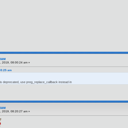
рам
 2019, 08:00:24 am »
55:25 am
is deprecated, use preg_replace_callback instead in
рам
 2019, 08:20:27 am »