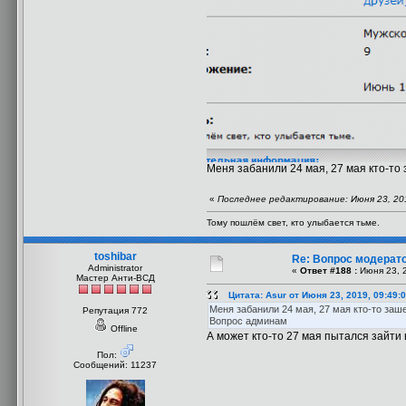
Меня забанили 24 мая, 27 мая кто-то 
«
Последнее редактирование: Июня 23, 2019
Тому пошлём свет, кто улыбается тьме.
toshibar
Re: Вопрос модерат
Administrator
«
Ответ #188 :
Июня 23, 2
Мастер Анти-ВСД
Цитата: Asur от Июня 23, 2019, 09:49:
Меня забанили 24 мая, 27 мая кто-то заше
Репутация 772
Вопрос админам
Offline
А может кто-то 27 мая пытался зайти 
Пол:
Сообщений: 11237