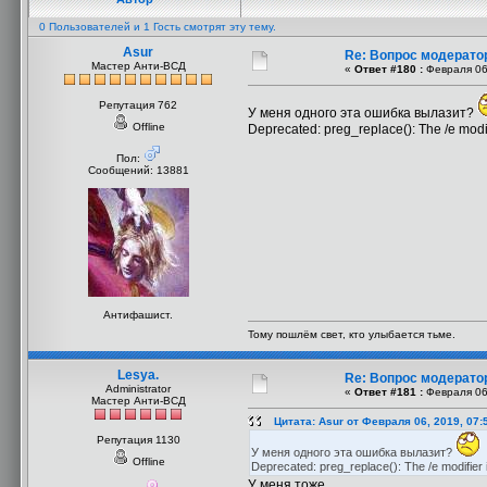
0 Пользователей и 1 Гость смотрят эту тему.
Asur
Re: Вопрос модерато
Мастер Анти-ВСД
«
Ответ #180 :
Февраля 06,
Репутация 762
У меня одного эта ошибка вылазит?
Offline
Deprecated: preg_replace(): The /e modi
Пол:
Сообщений: 13881
Антифашист.
Тому пошлём свет, кто улыбается тьме.
Lesya.
Re: Вопрос модерато
Administrator
«
Ответ #181 :
Февраля 06,
Мастер Анти-ВСД
Цитата: Asur от Февраля 06, 2019, 07:
Репутация 1130
У меня одного эта ошибка вылазит?
Offline
Deprecated: preg_replace(): The /e modifier 
У меня тоже.