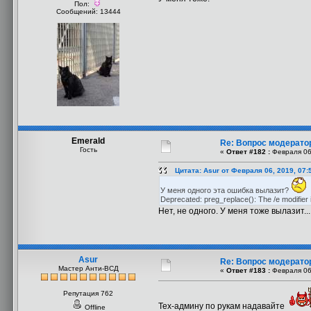
Пол:
Сообщений: 13444
Emerald
Re: Вопрос модерато
Гость
«
Ответ #182 :
Февраля 06,
Цитата: Asur от Февраля 06, 2019, 07:
У меня одного эта ошибка вылазит?
Deprecated: preg_replace(): The /e modifier 
Нет, не одного. У меня тоже вылазит...
Asur
Re: Вопрос модерато
Мастер Анти-ВСД
«
Ответ #183 :
Февраля 06,
Репутация 762
Тех-админу по рукам надавайте
Offline