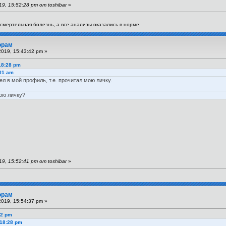
, 15:52:28 pm от toshibar
»
я смертельная болезнь, а все анализы оказались в норме.
орам
019, 15:43:42 pm »
18:28 pm
:01 am
ел в мой профиль, т.е. прочитал мою личку.
вою личку?
, 15:52:41 pm от toshibar
»
орам
019, 15:54:37 pm »
42 pm
:18:28 pm