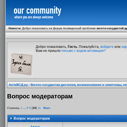
Новости
:
Добро пожаловать на форум посвященный проблеме
вегето-сосудистой д
Добро пожаловать,
Гость
. Пожалуйста,
войдите
или
зар
Вам не пришло
письмо с кодом активации?
АнтиВСД.ру - Вегето-сосудистая дистония, возникновение и симптомы, л
Вопрос модераторам
Страниц:
1
...
8
9
[
10
]
11
Вниз
Вопрос модераторам
Автор