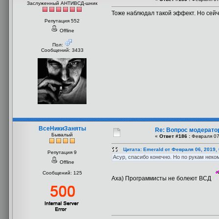
Заслуженный АНТИВСД-шник
Тоже наблюдал такой эффект. Но сейч
Репутация 552
Offline
Пол:
Сообщений: 3433
ВсеНикиЗаняты
Re: Вопрос модерато
Бывалый
«
Ответ #186 :
Февраля 07,
Цитата: Emerald от Февраля 06, 2019,
Репутация 9
Асур, спасибо конечно. Но по рукам неко
Offline
Сообщений: 125
Аха) Программисты не болеют ВСД