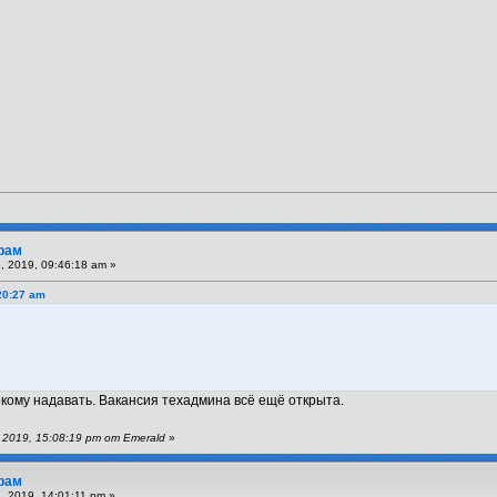
рам
 2019, 09:46:18 am »
20:27 am
екому надавать. Вакансия техадмина всё ещё открыта.
2019, 15:08:19 pm от Emerald
»
рам
 2019, 14:01:11 pm »