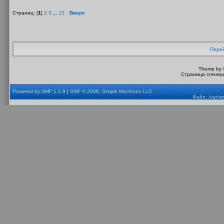
Страниц: [
1
]
2
3
...
21
Вверх
Перей
Theme by
Страница сгенери
Powered by SMF 1.1.9
|
SMF © 2006, Simple Machines LLC
Файл: /var/w