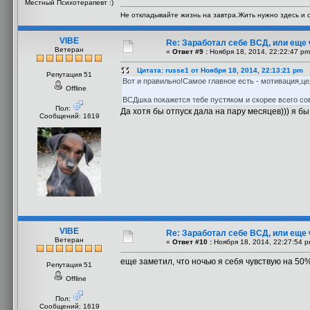
Местный Психотерапевт :)
Не откладывайте жизнь на завтра.Жить нужно здесь и с
VIBE
Re: Заработал себе ВСД, или еще 
Ветеран
«
Ответ #9 :
Ноября 18, 2014, 22:22:47 pm
Цитата: russe1 от Ноября 18, 2014, 22:13:21 pm
Репутация 51
Вот и правильно!Самое главное есть - мотивация,цел
Offline
ВСДшка покажется тебе пустяком и скорее всего со
Пол:
Да хотя бы отпуск дала на пару месяцев))) я бы
Сообщений: 1619
VIBE
Re: Заработал себе ВСД, или еще 
Ветеран
«
Ответ #10 :
Ноября 18, 2014, 22:27:54 p
еще заметил, что ночью я себя чувствую на 50
Репутация 51
Offline
Пол:
Сообщений: 1619