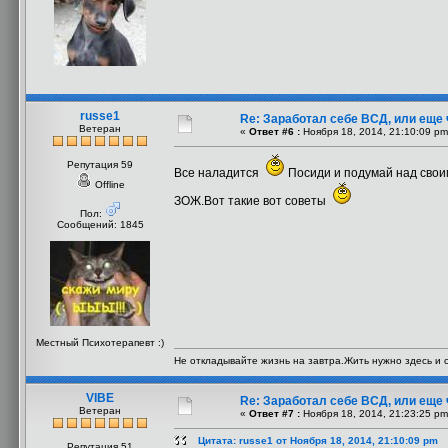
russe1
Re: Заработал себе ВСД, или еще 
Ветеран
«
Ответ #6 :
Ноября 18, 2014, 21:10:09 pm
Репутация 59
Все наладится
Посиди и подумай над своим
Offline
ЗОЖ.Вот такие вот советы
Пол:
Сообщений: 1845
Местный Психотерапевт :)
Не откладывайте жизнь на завтра.Жить нужно здесь и с
VIBE
Re: Заработал себе ВСД, или еще 
Ветеран
«
Ответ #7 :
Ноября 18, 2014, 21:23:25 pm
Цитата: russe1 от Ноября 18, 2014, 21:10:09 pm
Репутация 51