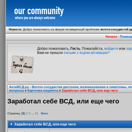
Новости
:
Добро пожаловать на форум посвященный проблеме
вегето-сосудистой д
Начало
|
Помощ
Добро пожаловать,
Гость
. Пожалуйста,
войдите
или
зар
Вам не пришло
письмо с кодом активации?
АнтиВСД.ру - Вегето-сосудистая дистония, возникновение и симптомы, л
вопросы
»
Карточка пациента
»
Заработал себе ВСД, или еще чего
Заработал себе ВСД, или еще чего
Страниц: [
1
]
2
3
...
21
Вниз
Заработал себе ВСД, или еще чего