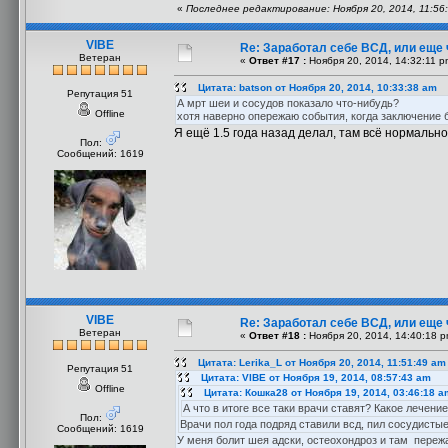
«
Последнее редактирование: Ноября 20, 2014, 11:56:
VIBE
Re: Заработал себе ВСД, или еще 
Ветеран
«
Ответ #17 :
Ноября 20, 2014, 14:32:11 p
Цитата: batson от Ноября 20, 2014, 10:33:38 am
Репутация 51
А мрт шеи и сосудов показало что-нибудь?
Offline
хотя наверно опережаю события, когда заключение 
Я ещё 1.5 года назад делал, там всё нормально
Пол:
Сообщений: 1619
VIBE
Re: Заработал себе ВСД, или еще 
Ветеран
«
Ответ #18 :
Ноября 20, 2014, 14:40:18 p
Цитата: Lerika_L от Ноября 20, 2014, 11:51:49 am
Репутация 51
Цитата: VIBE от Ноября 19, 2014, 08:57:43 am
Offline
Цитата: Кошка28 от Ноября 19, 2014, 03:46:18 a
А что в итоге все таки врачи ставят? Какое лечени
Пол:
Врачи пол года подряд ставили всд, пил сосудистые
Сообщений: 1619
У меня болит шея адски, остеохондроз и там переж