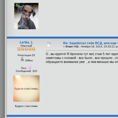
Lerika_L
Re: Заработал себе ВСД, или еще 
Опытный
«
Ответ #11 :
Ноября 18, 2014, 23:33:21 p
О , вы курите! Я бросила тут же( стаж 5 лет ку
Репутация 20
симптомы с головой - все было , все прошло , г
Offline
обращаете внимание уже , а чем меньше мы обр
Пол:
Сообщений: 320
Будьте счастливы