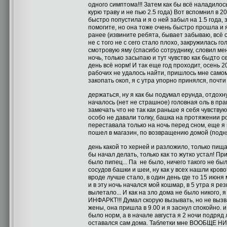
одного симптома!!! Затем как бы всё наладилось
курю траву и не пью 2.5 года) Вот вспомнил в 2
быстро попустила и я о ней забыл на 1.5 года,
помогите, но она тоже очень быстро прошла и я
ранее (извините ребята, бывает забываю, всё с
не с того не с сего стало плохо, закружилась г
смотровую яму (спасибо сотруднику, словил мен
ночь, только засыпаю и тут чувство как быдто
день всё норм! И так еще год проходит, осень 
рабочих не удалось найти, пришлось мне самому
закопать окоп, я с утра упорно принялся, почт
держаться, ну я как бы подумал ерунда, отдох
началось (нет не страшное) головная оль в пра
замечать что не так как раньше я себя чувствую
особо не давали толку, башка на протяжении ро
переставала только на ночь перед сном, еще я 
пошел в магазин, по возвращению домой (поднял
день какой то херней и разложило, только пищ
бы начал делать, только как то жутко устал! Пр
было пипец... Па не было, ничего такого не был
сосудов башки и шеи, ну как у всех нашли кров
вроде лучше стало, в один день где то 15 июня 
и в эту ночь начался мой кошмар, в 5 утра я рез
вылетало... И как на зло дома не было никого, 
ИНФАРКТ!!! Думал скорую вызывать, но не вызвал
жены, она пришла в 9.00 и я заснул спокойно. и
было норм, а в начале августа я 2 ночи подряд 
оставался сам дома. Таблетки мне ВООБЩЕ НИК