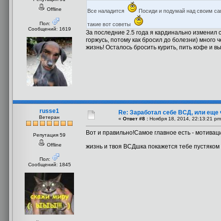
Offline
Все наладится
Посиди и подумай над своим са
Пол:
такие вот советы
Сообщений: 1619
За последние 2.5 года я кардинально изменил св
горжусь, потому как бросил до болезни) много 
жизнь! Осталось бросить курить, пить кофе и вы
russe1
Re: Заработал себе ВСД, или еще 
Ветеран
«
Ответ #8 :
Ноября 18, 2014, 22:13:21 pm
Вот и правильно!Самое главное есть - мотиваци
Репутация 59
Offline
жизнь и твоя ВСДшка покажется тебе пустяком 
Пол:
Сообщений: 1845