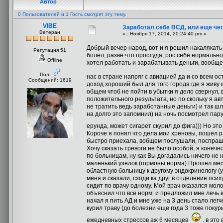
Автор
0 Пользователей и 1 Гость смотрят эту тему.
VIBE
Заработал себе ВСД, или еще че
Ветеран
«
:
Ноября 17, 2014, 20:24:40 pm »
Добрый вечер народ, вот и я решил накалякать 
Репутация 51
болел, разве что простуда, рос себе нормально,
Offline
хотел работать и зарабатывать деньги, вообще 
Пол:
нас в стране напряг с авиацией да и со всем 
Сообщений: 1619
доход хороший был для того города где я живу и
общем чтоб не пойти в убытки я дело свернул, 
положительного результата, но по скольку я ав
не тратить ведь заработанные деньги) и так шл
на долго это запомнил) на ночь посмотрел пару
ерунда, может сигарет скурил до фига))) Но э
Короче я понял что дела мои хреновы, пошел ра
быстро приехала, вобщем послушали, поспрашива
Хочу сказать тревоги не было особой, я конеч
по больницам, ну как Вы догадались ничего не н
маленький узелок (гормоны норма) Прошел меся
областную больницу к другому эндокринологу (у
меня и сказали, сходи ка друг в отделение псих
сидит по врачу одному. Мой врач оказался мол
объяснил что всё норм. и предложил мне лечь 
начал я пить АД и мне уже на 3 день стало лег
курил траву (до болезни еще года 3 тоже покури
ежедневных стрессов аж 6 месяцев
. в это