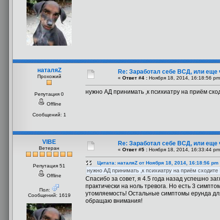
наталяZ
Re: Заработал себе ВСД, или еще 
Прохожий
«
Ответ #4 :
Ноября 18, 2014, 16:18:56 pm
нужно АД принимать ,к психиатру на приём схо
Репутация 0
Offline
Сообщений: 1
VIBE
Re: Заработал себе ВСД, или еще 
Ветеран
«
Ответ #5 :
Ноября 18, 2014, 16:33:44 pm
Цитата: наталяZ от Ноября 18, 2014, 16:18:56 pm
Репутация 51
нужно АД принимать ,к психиатру на приём сходите
Offline
Спасибо за совет, я 4.5 года назад успешно за
практически на ноль тревога. Но есть 3 симпто
Пол:
утомляемость! Остальные симптомы ерунда для 
Сообщений: 1619
обращаю внимания!