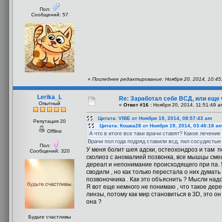
Пол:
Сообщений: 57
«
Последнее редактирование: Ноября 20, 2014, 10:45
Lerika_L
Re: Заработал себе ВСД, или еще 
Опытный
«
Ответ #16 :
Ноября 20, 2014, 11:51:49 a
Цитата: VIBE от Ноября 19, 2014, 08:57:43 am
Репутация 20
Цитата: Кошка28 от Ноября 19, 2014, 03:46:18 a
Offline
А что в итоге все таки врачи ставят? Какое лечени
Врачи пол года подряд ставили всд, пил сосудистые 
Пол:
У меня болит шея адски, остеохондроз и там 
Сообщений: 320
сколиоз с аномалией позвонка, все мышцы смеще
дереал и непонимание происходящего при па. 5
сводили , но как только перестала о них думать
позвоночника . Как это объяснить ? Мысли надо
Я вот еще немного не понимаю , что такое дере
линзы, потому как мир становиться в 3D, это он
она ?
Будьте счастливы