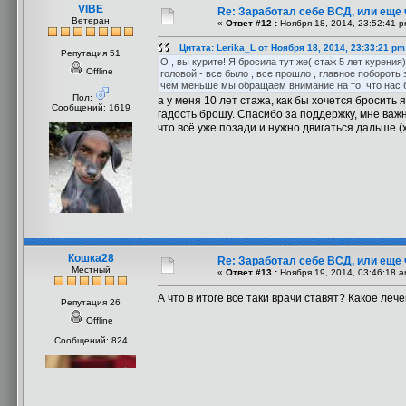
VIBE
Re: Заработал себе ВСД, или еще 
Ветеран
«
Ответ #12 :
Ноября 18, 2014, 23:52:41 p
Цитата: Lerika_L от Ноября 18, 2014, 23:33:21 pm
Репутация 51
О , вы курите! Я бросила тут же( стаж 5 лет курени
Offline
головой - все было , все прошло , главное побороть
чем меньше мы обращаем внимание на то, что нас б
Пол:
а у меня 10 лет стажа, как бы хочется бросить 
Сообщений: 1619
гадость брошу. Спасибо за поддержку, мне важ
что всё уже позади и нужно двигаться дальше (х
Кошка28
Re: Заработал себе ВСД, или еще 
Местный
«
Ответ #13 :
Ноября 19, 2014, 03:46:18 a
А что в итоге все таки врачи ставят? Какое ле
Репутация 26
Offline
Сообщений: 824