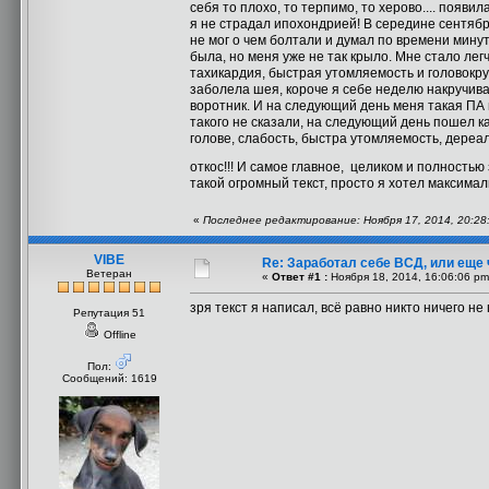
себя то плохо, то терпимо, то херово.... появ
я не страдал ипохондрией! В середине сентябр
не мог о чем болтали и думал по времени минут
была, но меня уже не так крыло. Мне стало лег
тахикардия, быстрая утомляемость и головокру
заболела шея, короче я себе неделю накручивал
воротник. И на следующий день меня такая ПА 
такого не сказали, на следующий день пошел ка
голове, слабость, быстра утомляемость, дереал
откос!!! И самое главное, целиком и полностью
такой огромный текст, просто я хотел максима
«
Последнее редактирование: Ноября 17, 2014, 20:28
VIBE
Re: Заработал себе ВСД, или еще 
Ветеран
«
Ответ #1 :
Ноября 18, 2014, 16:06:06 pm
зря текст я написал, всё равно никто ничего не
Репутация 51
Offline
Пол:
Сообщений: 1619