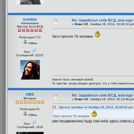
toshibar
Re: Заработал себе ВСД, или еще 
Administrator
«
Ответ #2 :
Ноября 18, 2014, 16:09:10 pm
Мастер Анти-ВСД
Зато прочло 76 человек
Репутация 772
Offline
Пол:
Сообщений: 11237
Хватит быть ленивой жопой.
То чувство, когда убедил доктора, что у тебя смертель
VIBE
Re: Заработал себе ВСД, или еще 
Ветеран
«
Ответ #3 :
Ноября 18, 2014, 16:13:49 pm
Цитата: toshibar от Ноября 18, 2014, 16:09:10 pm
Репутация 51
Offline
Зато прочло 76 человек
уже продвижение) буду сам себе здесь советы 
Пол:
Сообщений: 1619