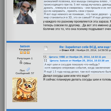
аномалией позвонка, все мышцы смещены влево , т е
происходящего при па. 5 лет назад мучалась давящи
думать , плюнула и смирилась - они прошли и их нет
русло направить , принять свои страхи .
Я вот еще немного не понимаю , что такое дереал - 
мир становиться в 3D, это он самый? И еще деперсон
у каждого по разному проявляется эта зараза.
теперь совсем по другому... Да вот это именно д
болячке это то, что она психику подрывает оче
batson
Re: Заработал себе ВСД, или еще 
Кандидат
«
Ответ #19 :
Ноября 20, 2014, 14:59:50 p
Цитата: VIBE от Ноября 20, 2014, 14:32:11 pm
Репутация -1
Цитата: batson от Ноября 20, 2014, 10:33:38 am
Offline
А мрт шеи и сосудов показало что-нибудь?
хотя наверно опережаю события, когда заключение
Пол:
Я ещё 1.5 года назад делал, там всё нормально было
Сообщений: 57
Делал сосуды шеи или что еще?
Я сейчас планирую делать сосуды шеи и головы