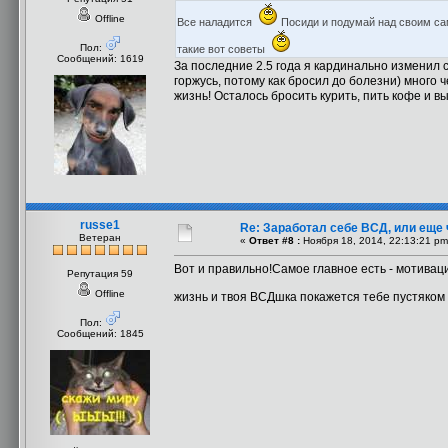
Offline
Все наладится
Посиди и подумай над своим са
Пол:
такие вот советы
Сообщений: 1619
За последние 2.5 года я кардинально изменил св
горжусь, потому как бросил до болезни) много 
жизнь! Осталось бросить курить, пить кофе и вы
russe1
Re: Заработал себе ВСД, или еще 
Ветеран
«
Ответ #8 :
Ноября 18, 2014, 22:13:21 pm
Вот и правильно!Самое главное есть - мотиваци
Репутация 59
Offline
жизнь и твоя ВСДшка покажется тебе пустяком 
Пол:
Сообщений: 1845