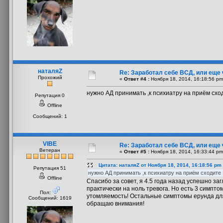
наталяZ
Re: Заработал себе ВСД, или еще 
Прохожий
«
Ответ #4 :
Ноября 18, 2014, 16:18:56 pm
нужно АД принимать ,к психиатру на приём схо
Репутация 0
Offline
Сообщений: 1
VIBE
Re: Заработал себе ВСД, или еще 
Ветеран
«
Ответ #5 :
Ноября 18, 2014, 16:33:44 pm
Цитата: наталяZ от Ноября 18, 2014, 16:18:56 pm
Репутация 51
нужно АД принимать ,к психиатру на приём сходите
Offline
Спасибо за совет, я 4.5 года назад успешно за
практически на ноль тревога. Но есть 3 симпто
Пол:
утомляемость! Остальные симптомы ерунда для 
Сообщений: 1619
обращаю внимания!