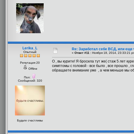
Lerika_L
Re: Заработал себе ВСД, или еще 
Опытный
«
Ответ #11 :
Ноября 18, 2014, 23:33:21 p
О , вы курите! Я бросила тут же( стаж 5 лет ку
Репутация 20
симптомы с головой - все было , все прошло , г
Offline
обращаете внимание уже , а чем меньше мы обр
Пол:
Сообщений: 320
Будьте счастливы