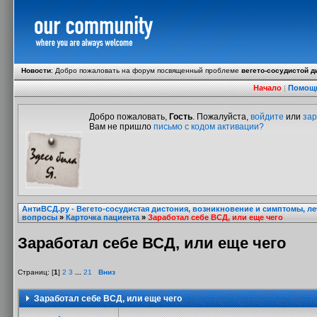
Новости
:
Добро пожаловать на форум посвященный проблеме
вегето-сосудистой д
Начало
|
Помощ
Добро пожаловать,
Гость
. Пожалуйста,
войдите
или
зар
Вам не пришло
письмо с кодом активации?
АнтиВСД.ру - Вегето-сосудистая дистония, возникновение и симптомы, л
вопросы
»
Карточка пациента
»
Заработал себе ВСД, или еще чего
Заработал себе ВСД, или еще чего
Страниц: [
1
]
2
3
...
21
Вниз
Заработал себе ВСД, или еще чего