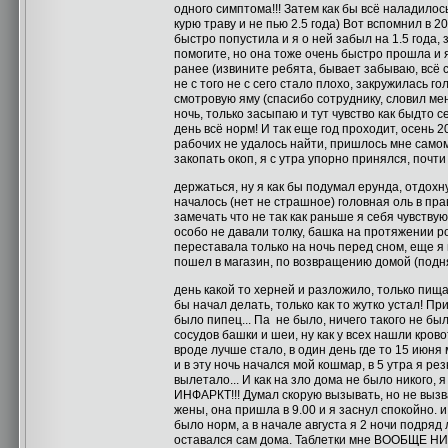
одного симптома!!! Затем как бы всё наладилось
курю траву и не пью 2.5 года) Вот вспомнил в 2
быстро попустила и я о ней забыл на 1.5 года,
помогите, но она тоже очень быстро прошла и я
ранее (извините ребята, бывает забываю, всё с
не с того не с сего стало плохо, закружилась г
смотровую яму (спасибо сотруднику, словил мен
ночь, только засыпаю и тут чувство как быдто
день всё норм! И так еще год проходит, осень 
рабочих не удалось найти, пришлось мне самому
закопать окоп, я с утра упорно принялся, почт
держаться, ну я как бы подумал ерунда, отдох
началось (нет не страшное) головная оль в пра
замечать что не так как раньше я себя чувствую
особо не давали толку, башка на протяжении ро
переставала только на ночь перед сном, еще я 
пошел в магазин, по возвращению домой (поднял
день какой то херней и разложило, только пищ
бы начал делать, только как то жутко устал! Пр
было пипец... Па не было, ничего такого не был
сосудов башки и шеи, ну как у всех нашли кров
вроде лучше стало, в один день где то 15 июня 
и в эту ночь начался мой кошмар, в 5 утра я рез
вылетало... И как на зло дома не было никого, 
ИНФАРКТ!!! Думал скорую вызывать, но не вызвал
жены, она пришла в 9.00 и я заснул спокойно. и
было норм, а в начале августа я 2 ночи подряд 
оставался сам дома. Таблетки мне ВООБЩЕ НИК