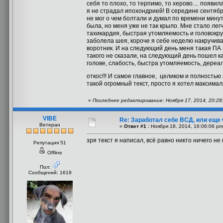
себя то плохо, то терпимо, то херово.... появ
я не страдал ипохондрией! В середине сентябр
не мог о чем болтали и думал по времени минут
была, но меня уже не так крыло. Мне стало лег
тахикардия, быстрая утомляемость и головокру
заболела шея, короче я себе неделю накручивал
воротник. И на следующий день меня такая ПА 
такого не сказали, на следующий день пошел ка
голове, слабость, быстра утомляемость, дереал
откос!!! И самое главное, целиком и полностью
такой огромный текст, просто я хотел максима
«
Последнее редактирование: Ноября 17, 2014, 20:28
VIBE
Re: Заработал себе ВСД, или еще 
Ветеран
«
Ответ #1 :
Ноября 18, 2014, 16:06:06 pm
зря текст я написал, всё равно никто ничего не
Репутация 51
Offline
Пол:
Сообщений: 1619