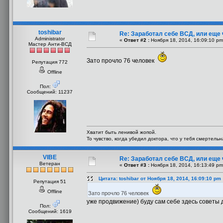
toshibar
Re: Заработал себе ВСД, или еще 
Administrator
«
Ответ #2 :
Ноября 18, 2014, 16:09:10 pm
Мастер Анти-ВСД
Зато прочло 76 человек
Репутация 772
Offline
Пол:
Сообщений: 11237
Хватит быть ленивой жопой.
То чувство, когда убедил доктора, что у тебя смертель
VIBE
Re: Заработал себе ВСД, или еще 
Ветеран
«
Ответ #3 :
Ноября 18, 2014, 16:13:49 pm
Цитата: toshibar от Ноября 18, 2014, 16:09:10 pm
Репутация 51
Offline
Зато прочло 76 человек
уже продвижение) буду сам себе здесь советы 
Пол:
Сообщений: 1619