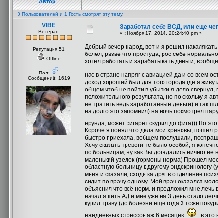
Автор
0 Пользователей и 1 Гость смотрят эту тему.
VIBE
Заработал себе ВСД, или еще че
Ветеран
«
:
Ноября 17, 2014, 20:24:40 pm »
Добрый вечер народ, вот и я решил накалякать 
Репутация 51
болел, разве что простуда, рос себе нормально,
Offline
хотел работать и зарабатывать деньги, вообще 
Пол:
нас в стране напряг с авиацией да и со всем 
Сообщений: 1619
доход хороший был для того города где я живу и
общем чтоб не пойти в убытки я дело свернул, 
положительного результата, но по скольку я ав
не тратить ведь заработанные деньги) и так шл
на долго это запомнил) на ночь посмотрел пару
ерунда, может сигарет скурил до фига))) Но э
Короче я понял что дела мои хреновы, пошел ра
быстро приехала, вобщем послушали, поспрашива
Хочу сказать тревоги не было особой, я конеч
по больницам, ну как Вы догадались ничего не н
маленький узелок (гормоны норма) Прошел меся
областную больницу к другому эндокринологу (у
меня и сказали, сходи ка друг в отделение псих
сидит по врачу одному. Мой врач оказался мол
объяснил что всё норм. и предложил мне лечь 
начал я пить АД и мне уже на 3 день стало лег
курил траву (до болезни еще года 3 тоже покури
ежедневных стрессов аж 6 месяцев
. в это