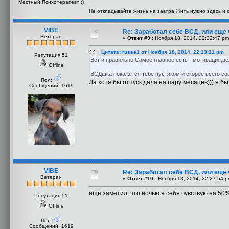
Местный Психотерапевт :)
Не откладывайте жизнь на завтра.Жить нужно здесь и с
VIBE
Re: Заработал себе ВСД, или еще 
Ветеран
«
Ответ #9 :
Ноября 18, 2014, 22:22:47 pm
Цитата: russe1 от Ноября 18, 2014, 22:13:21 pm
Репутация 51
Вот и правильно!Самое главное есть - мотивация,цел
Offline
ВСДшка покажется тебе пустяком и скорее всего со
Пол:
Да хотя бы отпуск дала на пару месяцев))) я бы
Сообщений: 1619
VIBE
Re: Заработал себе ВСД, или еще 
Ветеран
«
Ответ #10 :
Ноября 18, 2014, 22:27:54 p
еще заметил, что ночью я себя чувствую на 50
Репутация 51
Offline
Пол:
Сообщений: 1619