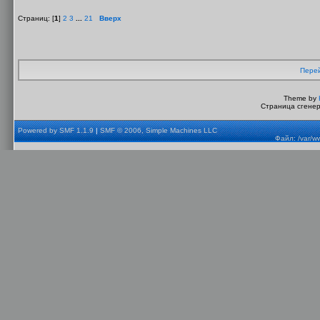
Страниц: [
1
]
2
3
...
21
Вверх
Перей
Theme by
Страница сгенер
Powered by SMF 1.1.9
|
SMF © 2006, Simple Machines LLC
Файл: /var/w