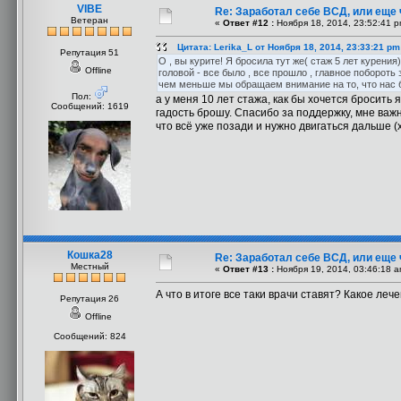
VIBE
Re: Заработал себе ВСД, или еще 
Ветеран
«
Ответ #12 :
Ноября 18, 2014, 23:52:41 p
Цитата: Lerika_L от Ноября 18, 2014, 23:33:21 pm
Репутация 51
О , вы курите! Я бросила тут же( стаж 5 лет курени
Offline
головой - все было , все прошло , главное побороть
чем меньше мы обращаем внимание на то, что нас б
Пол:
а у меня 10 лет стажа, как бы хочется бросить 
Сообщений: 1619
гадость брошу. Спасибо за поддержку, мне важ
что всё уже позади и нужно двигаться дальше (х
Кошка28
Re: Заработал себе ВСД, или еще 
Местный
«
Ответ #13 :
Ноября 19, 2014, 03:46:18 a
А что в итоге все таки врачи ставят? Какое ле
Репутация 26
Offline
Сообщений: 824