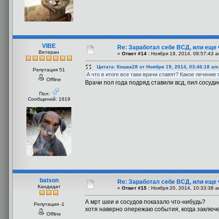
VIBE
Re: Заработал себе ВСД, или еще 
Ветеран
«
Ответ #14 :
Ноября 19, 2014, 08:57:43 a
Цитата: Кошка28 от Ноября 19, 2014, 03:46:18 am
Репутация 51
А что в итоге все таки врачи ставят? Какое лечение
Offline
Врачи пол года подряд ставили всд, пил сосуди
Пол:
Сообщений: 1619
batson
Re: Заработал себе ВСД, или еще 
Кандидат
«
Ответ #15 :
Ноября 20, 2014, 10:33:38 a
А мрт шеи и сосудов показало что-нибудь?
Репутация -1
хотя наверно опережаю события, когда заключ
Offline