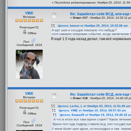
«
Последнее редактирование: Ноября 20, 2014, 11:56:
VIBE
Re: Заработал себе ВСД, или еще 
Ветеран
«
Ответ #17 :
Ноября 20, 2014, 14:32:11 p
Цитата: batson от Ноября 20, 2014, 10:33:38 am
Репутация 51
А мрт шеи и сосудов показало что-нибудь?
Offline
хотя наверно опережаю события, когда заключение 
Я ещё 1.5 года назад делал, там всё нормально
Пол:
Сообщений: 1619
VIBE
Re: Заработал себе ВСД, или еще 
Ветеран
«
Ответ #18 :
Ноября 20, 2014, 14:40:18 p
Цитата: Lerika_L от Ноября 20, 2014, 11:51:49 am
Репутация 51
Цитата: VIBE от Ноября 19, 2014, 08:57:43 am
Offline
Цитата: Кошка28 от Ноября 19, 2014, 03:46:18 a
А что в итоге все таки врачи ставят? Какое лечени
Пол:
Врачи пол года подряд ставили всд, пил сосудистые
Сообщений: 1619
У меня болит шея адски, остеохондроз и там переж