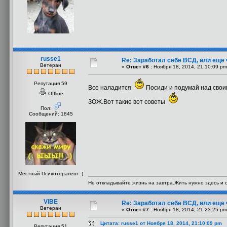
russe1
Re: Заработал себе ВСД, или еще 
Ветеран
«
Ответ #6 :
Ноября 18, 2014, 21:10:09 pm
Репутация 59
Все наладится
Посиди и подумай над своим
Offline
ЗОЖ.Вот такие вот советы
Пол:
Сообщений: 1845
Местный Психотерапевт :)
Не откладывайте жизнь на завтра.Жить нужно здесь и с
VIBE
Re: Заработал себе ВСД, или еще 
Ветеран
«
Ответ #7 :
Ноября 18, 2014, 21:23:25 pm
Цитата: russe1 от Ноября 18, 2014, 21:10:09 pm
Репутация 51