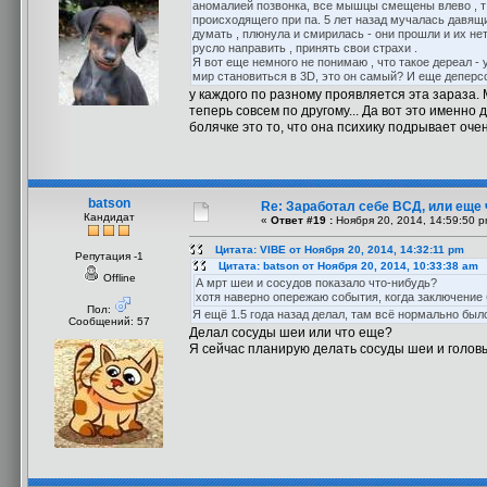
аномалией позвонка, все мышцы смещены влево , т е
происходящего при па. 5 лет назад мучалась давящи
думать , плюнула и смирилась - они прошли и их нет
русло направить , принять свои страхи .
Я вот еще немного не понимаю , что такое дереал - 
мир становиться в 3D, это он самый? И еще деперсон
у каждого по разному проявляется эта зараза.
теперь совсем по другому... Да вот это именно д
болячке это то, что она психику подрывает оче
batson
Re: Заработал себе ВСД, или еще 
Кандидат
«
Ответ #19 :
Ноября 20, 2014, 14:59:50 p
Цитата: VIBE от Ноября 20, 2014, 14:32:11 pm
Репутация -1
Цитата: batson от Ноября 20, 2014, 10:33:38 am
Offline
А мрт шеи и сосудов показало что-нибудь?
хотя наверно опережаю события, когда заключение
Пол:
Я ещё 1.5 года назад делал, там всё нормально было
Сообщений: 57
Делал сосуды шеи или что еще?
Я сейчас планирую делать сосуды шеи и головы