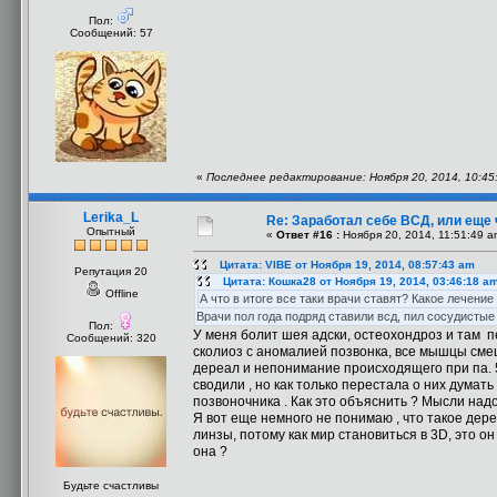
Пол:
Сообщений: 57
«
Последнее редактирование: Ноября 20, 2014, 10:45
Lerika_L
Re: Заработал себе ВСД, или еще 
Опытный
«
Ответ #16 :
Ноября 20, 2014, 11:51:49 a
Цитата: VIBE от Ноября 19, 2014, 08:57:43 am
Репутация 20
Цитата: Кошка28 от Ноября 19, 2014, 03:46:18 a
Offline
А что в итоге все таки врачи ставят? Какое лечени
Врачи пол года подряд ставили всд, пил сосудистые 
Пол:
У меня болит шея адски, остеохондроз и там 
Сообщений: 320
сколиоз с аномалией позвонка, все мышцы смеще
дереал и непонимание происходящего при па. 5
сводили , но как только перестала о них думать
позвоночника . Как это объяснить ? Мысли надо
Я вот еще немного не понимаю , что такое дере
линзы, потому как мир становиться в 3D, это он
она ?
Будьте счастливы