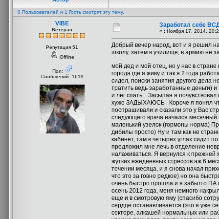
0 Пользователей и 1 Гость смотрят эту тему.
VIBE
Заработал себе ВСД
Ветеран
«
:
Ноября 17, 2014, 20:2
Добрый вечер народ, вот и я решил на
Репутация 51
школу, затем в училище, в армию не з
Offline
мой дед и мой отец, но у нас в стран
Пол:
города где я живу и так я 2 года рабо
Сообщений: 1619
сидел, поиски занятия другого дела н
тратить ведь заработанные деньги) и 
и лёг спать... Засыпая я почувствова
хуже ЗАДЫХАЮСЬ
Короче я понял чт
поспрашивали и сказали это у Вас стре
следующего врача начался месячный ма
маленький узелок (гормоны норма) Пр
дибилы просто) Ну и там как не стран
кабинет, там в четырех углах сидит п
предложил мне лечь в отделение невро
налаживаться. Я вернулся к прежней ж
жутких ежедневных стрессов аж 6 ме
течении месяца, и я снова начал прихо
что это за говно редкое) но она быстр
очень быстро прошла и я забыл о ПА н
осень 2012 года, меня немного накрыл 
еще и в смотровую яму (спасибо сотруд
сердце останавливается (это я уже се
секторе, алкашей нормальных или рабо