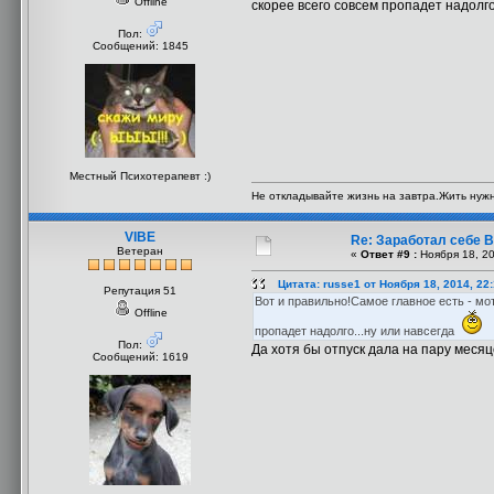
Offline
скорее всего совсем пропадет надолго
Пол:
Сообщений: 1845
Местный Психотерапевт :)
Не откладывайте жизнь на завтра.Жить нужно
VIBE
Re: Заработал себе В
Ветеран
«
Ответ #9 :
Ноября 18, 20
Цитата: russe1 от Ноября 18, 2014, 22
Репутация 51
Вот и правильно!Самое главное есть - мо
Offline
пропадет надолго...ну или навсегда
Пол:
Да хотя бы отпуск дала на пару месяце
Сообщений: 1619