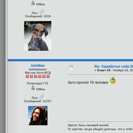
Offline
Пол:
Сообщений: 1619
toshibar
Re: Заработал себе В
Administrator
«
Ответ #2 :
Ноября 18, 20
Мастер Анти-ВСД
Зато прочло 76 человек
Репутация 772
Offline
Пол:
Сообщений: 11237
Хватит быть ленивой жопой.
То чувство, когда убедил доктора, что у теб