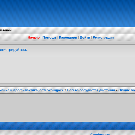
истонии
Начало
|
Помощь
|
Календарь
|
Войти
|
Регистрация
егистрируйтесь
.
ечение и профилактика, остеохондроз
»
Вегето-сосудистая дистония
»
Общие в
Сообщение