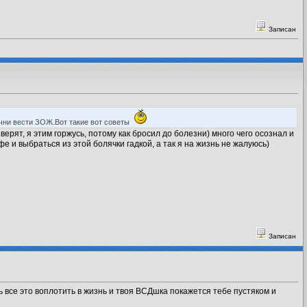
Записан
ачни вести ЗОЖ.Вот такие вот советы
верят, я этим горжусь, потому как бросил до болезни) много чего осознал и
е и выбраться из этой болячки гадкой, а так я на жизнь не жалуюсь)
Записан
ь все это воплотить в жизнь и твоя ВСДшка покажется тебе пустяком и