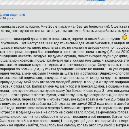
, или еще чего
4:40 pm »
калякать свою историю. Мне 26 лет, мужчина (был до болезни им). С детства 
ахотел, потому как не считал это нужным, хотел работать и зарабатывать ден
е напряг с авиацией да и со всем остальным, короче откосил благополучно
тал успешно... Тут наступает 2008 год кризисный для меня оказался, в общем ч
е давали положительного результата, но по скольку я автомеханик по професс
так шло время, невроз был (вообще я псих тот еще, если выведут) Весна 2010
л ощущения нехватки воздуха, ну думаю ерунда, может сигарет скурил до фига)
о дела мои хреновы, пошел разбудил мать, сказал мне хана, я задыхаюсь эт
сс, затем вкололи какую то гадость и я потихоньку заснул. Хочу сказать трево
рафон по больницам, ну как Вы догадались ничего не нашли... На узи сердца
ошел месяц, а мне как было тяжело дышать так и осталось! Эндокринолог отп
но сказали всё нормально, выслушали меня и сказали, сходи ка друг в отделен
о врачу одному. Мой врач оказался молодой доктор, в общем я ему всё подроб
зов , я отказался. Выписал мне АД мелитор и я поехал домой, в общем начал 
изни, пил, курил сигареты, курил траву (до болезни еще года 3 тоже покурива
сяцев
. в это время я жестко бухал, чтоб заглушить душевную боль((( но при э
дить в себя, перестал пить и курить траву (не курю траву и не пью 2.5 года)
о попустила и я о ней забыл на 1.5 года, затем зимой 2012 года меня в автоб
а 2 года, после этого пошла череда 6 месячных стрессов о которых писал ра
стресс и в один день мне не с того не с сего стало плохо, закружилась голова
нику, словил меня) но в обморок я не упал, посидел и всё прошло. Затем чере
йчас знаю что была экстрасистолия) На следующий день всё норм! И так еще г
чих не удалось найти, пришлось мне самому копать окоп глубиной 2 метра кор