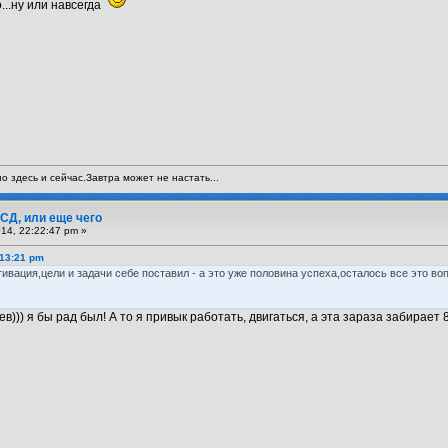
...ну или навсегда
 здесь и сейчас.Завтра может не настать...
СД, или еще чего
14, 22:22:47 pm »
:13:21 pm
тивация,цели и задачи себе поставил - а это уже половина успеха,осталось все это в
в))) я бы рад был! А то я привык работать, двигаться, а эта зараза забирает 