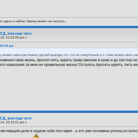
 здесь и сейчас.Завтра может не настать...
СД, или еще чего
14, 21:23:25 pm »
:10:09 pm
 своим самочувствием,сделай выводы,что это не смертельно и с этим можно жить,н
зменил свою жизнь, бросил пить, курить траву (многие в шоке и до сих пор не 
то наказание за мою не правильную жизнь! Осталось бросить курить, пить коф
СД, или еще чего
14, 22:13:21 pm »
 мотивация,цели и задачи себе поставил - а это уже половина успеха,осталос