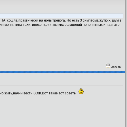
 ПА, сошла практически на ноль тревога. Но есть 3 симптома жутких, шум в
я меня, типа тахи, ипохондрии, всяких ощущений непонятных и т.д я это
Записан
жно жить,начни вести ЗОЖ.Вот такие вот советы