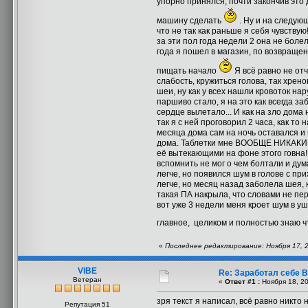
упорно принялся, почти закончив это 
машину сделать
. Ну и на следующ
что не так как раньше я себя чувствую
за эти пол года недели 2 она не болел
года я пошел в магазин, по возвращен
пищать начало
Я всё равно не отч
слабость, кружиться голова, так хрено
шеи, ну как у всех нашли кровоток на
паршиво стало, я на это как всегда за
сердце вылетало... И как на зло дома
так я с ней проговорил 2 часа, как то
месяца дома сам на ночь оставался и 
дома. Таблетки мне ВООБЩЕ НИКАКИЕ НЕ
её вытекающими на фоне этого говна!
вспомнить не мог о чем болтали и дум
легче, но появился шум в голове с пр
легче, но месяц назад заболела шея, 
такая ПА накрыла, что словами не пе
вот уже 3 недели меня кроет шум в уш
главное, целиком и полностью знаю ч
«
Последнее редактирование: Ноября 17, 2
VIBE
Re: Заработал себе В
Ветеран
«
Ответ #1 :
Ноября 18, 20
зря текст я написал, всё равно никто 
Репутация 51