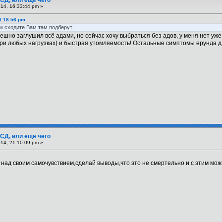
СД, или еще чего
14, 16:33:44 pm »
6:18:56 pm
ём сходите Вам там подберут
спешно заглушил всё адами, но сейчас хочу выбраться без адов, у меня нет уже
при любых нагрузках) и быстрая утомляемость! Остальные симптомы ерунда дл
СД, или еще чего
14, 21:10:09 pm »
над своим самочувствием,сделай выводы,что это не смертельно и с этим мо