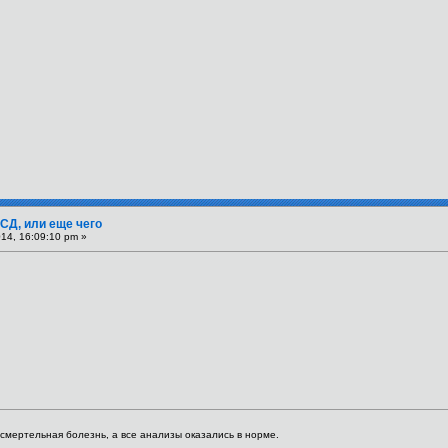
СД, или еще чего
14, 16:09:10 pm »
я смертельная болезнь, а все анализы оказались в норме.