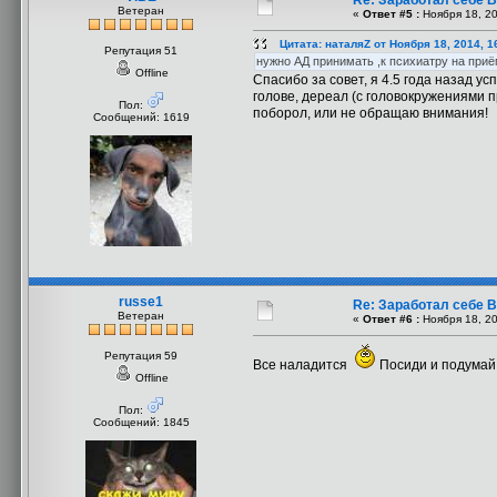
Re: Заработал себе В
Ветеран
«
Ответ #5 :
Ноября 18, 20
Цитата: наталяZ от Ноября 18, 2014, 1
Репутация 51
нужно АД принимать ,к психиатру на при
Offline
Спасибо за совет, я 4.5 года назад у
голове, дереал (с головокружениями 
Пол:
поборол, или не обращаю внимания!
Сообщений: 1619
russe1
Re: Заработал себе В
Ветеран
«
Ответ #6 :
Ноября 18, 20
Репутация 59
Все наладится
Посиди и подумай 
Offline
Пол:
Сообщений: 1845