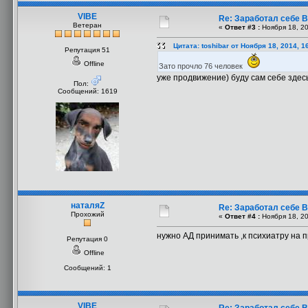
VIBE
Re: Заработал себе В
Ветеран
«
Ответ #3 :
Ноября 18, 20
Цитата: toshibar от Ноября 18, 2014, 1
Репутация 51
Offline
Зато прочло 76 человек
уже продвижение) буду сам себе здесь
Пол:
Сообщений: 1619
наталяZ
Re: Заработал себе В
Прохожий
«
Ответ #4 :
Ноября 18, 20
нужно АД принимать ,к психиатру на 
Репутация 0
Offline
Сообщений: 1
VIBE