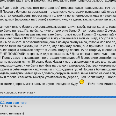
дело меня зашатало и закружилась голова, что мне пришлось за ворота держа
ий день всё началось (нет не страшное) головная оль в правом виске, точнее
!!! Пошел в больничку рассказал что как после чего, врачи выписали таблеток
а, а так каждый день, переставала только на ночь перед сном, еще я начал за
ию домой (поднялся на 5 этаж) заложило ухо, ну думаю как заложило так и раз
аялся и нужно было в это день делать машину, ну я как бы начал делать, тольк
во было пипец... Па не было, ничего такого не было. Я так провалялся 2 суто
рушенный. Думаю, ну раз инсульта не было то всё норм. Пропил 2 недели табле
бил и лег спать в 00.00 примерно и в эту ночь начался мой кошмар, в 5 утра я р
 не было никого, я позвонил жене, она в ночную смену была, говорю мол всё п
 начало меня по пускать, но не спал, ждал прихода жены, она пришла в 9.00 и я
было норм, а в начале августа я 2 ночи подряд ловил ПА по старому сценарию,
 ПОМОГАЛИ, а транки и ад я не стал пить!!! Дела паскудно шли, чувствовал 
!! Прошу заметить раньше я не страдал ипохондрией! В середине сентября на
ал по времени минут 30 сеанс был. Назад к месту дислокации я уже шел пешко
иходом холодов., к же была при физ нагрузках тахикардия, быстрая утомляемо
короче я себе неделю накручивал и ипохондрил в гугле! Пошел в больницу, нич
редать, наверно целый день длилась, скорую вызывал, ниче такого не сказали
ах и голове, слабость, быстра утомляемость, дереал, шея болит ногда.... Коро
то таким здоровым как раньше я уже никогда не буду
Ребята извините за
014, 20:28:39 pm от VIBE
»
СД, или еще чего
14, 16:06:06 pm »
ничего не пишет(