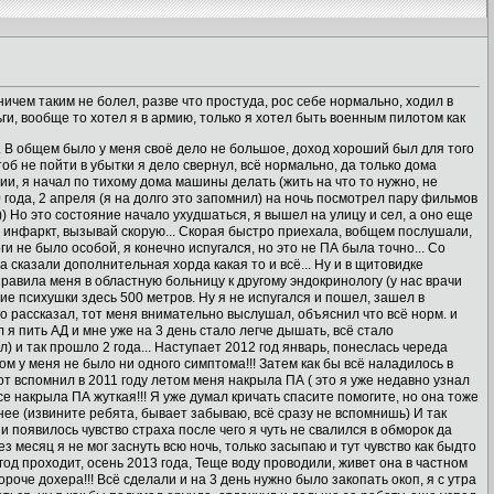
ничем таким не болел, разве что простуда, рос себе нормально, ходил в
ьги, вообще то хотел я в армию, только я хотел быть военным пилотом как
. В общем было у меня своё дело не большое, доход хороший был для того
тоб не пойти в убытки я дело свернул, всё нормально, да только дома
ии, я начал по тихому дома машины делать (жить на что то нужно, не
 года, 2 апреля (я на долго это запомнил) на ночь посмотрел пару фильмов
)) Но это состояние начало ухудшаться, я вышел на улицу и сел, а оно еще
о инфаркт, вызывай скорую... Скорая быстро приехала, вобщем послушали,
ги не было особой, я конечно испугался, но это не ПА была точно... Со
 сказали дополнительная хорда какая то и всё... Ну и в щитовидке
равила меня в областную больницу к другому эндокринологу (у нас врачи
ие психушки здесь 500 метров. Ну я не испугался и пошел, зашел в
но рассказал, тот меня внимательно выслушал, объяснил что всё норм. и
я пить АД и мне уже на 3 день стало легче дышать, всё стало
л) и так прошло 2 года... Наступает 2012 год январь, понеслась череда
том у меня не было ни одного симптома!!! Затем как бы всё наладилось в
 Вот вспомнил в 2011 году летом меня накрыла ПА ( это я уже недавно узнал
усе накрыла ПА жуткая!!! Я уже думал кричать спасите помогите, но она тоже
нее (извините ребята, бывает забываю, всё сразу не вспомнишь) И так
 и появилось чувство страха после чего я чуть не свалился в обморок да
з месяц я не мог заснуть всю ночь, только засыпаю и тут чувство как быдто
од проходит, осень 2013 года, Теще воду проводили, живет она в частном
оче дохера!!! Всё сделали и на 3 день нужно было закопать окоп, я с утра