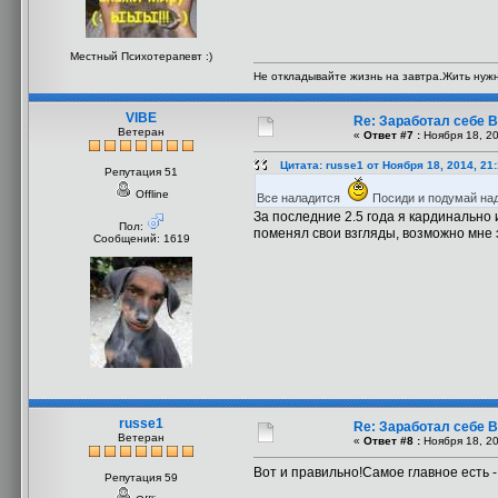
Местный Психотерапевт :)
Не откладывайте жизнь на завтра.Жить нужно
VIBE
Re: Заработал себе В
Ветеран
«
Ответ #7 :
Ноября 18, 20
Цитата: russe1 от Ноября 18, 2014, 21
Репутация 51
Offline
Все наладится
Посиди и подумай над
За последние 2.5 года я кардинально и
Пол:
поменял свои взгляды, возможно мне э
Сообщений: 1619
russe1
Re: Заработал себе В
Ветеран
«
Ответ #8 :
Ноября 18, 20
Вот и правильно!Самое главное есть -
Репутация 59