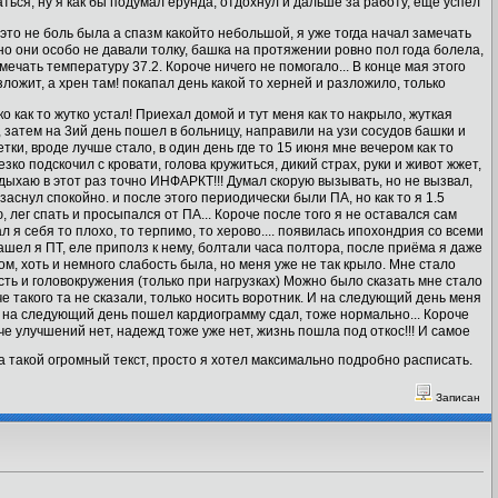
ться, ну я как бы подумал ерунда, отдохнул и дальше за работу, еще успел
 это не боль была а спазм какойто небольшой, я уже тогда начал замечать
, но они особо не давали толку, башка на протяжении ровно пол года болела,
мечать температуру 37.2. Короче ничего не помогало... В конце мая этого
ложит, а хрен там! покапал день какой то херней и разложило, только
о как то жутко устал! Приехал домой и тут меня как то накрыло, жуткая
к, затем на 3ий день пошел в больницу, направили на узи сосудов башки и
тки, вроде лучше стало, в один день где то 15 июня мне вечером как то
езко подскочил с кровати, голова кружиться, дикий страх, руки и живот жжет,
одыхаю в этот раз точно ИНФАРКТ!!! Думал скорую вызывать, но не вызвал,
 заснул спокойно. и после этого периодически были ПА, но как то я 1.5
 лег спать и просыпался от ПА... Короче после того я не оставался сам
я себя то плохо, то терпимо, то херово.... появилась ипохондрия со всеми
шел я ПТ, еле приполз к нему, болтали часа полтора, после приёма я даже
м, хоть и немного слабость была, но меня уже не так крыло. Мне стало
сть и головокружения (только при нагрузках) Можно было сказать мне стало
е такого та не сказали, только носить воротник. И на следующий день меня
, на следующий день пошел кардиограмму сдал, тоже нормально... Короче
че улучшений нет, надежд тоже уже нет, жизнь пошла под откос!!! И самое
 такой огромный текст, просто я хотел максимально подробно расписать.
Записан