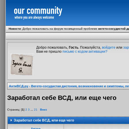
Новости
:
Добро пожаловать на форум посвященный проблеме
вегето-сосудистой д
Добро пожаловать,
Гость
. Пожалуйста,
войдите
или
зар
Вам не пришло
письмо с кодом активации?
АнтиВСД.ру - Вегето-сосудистая дистония, возникновение и симптомы, л
Заработал себе ВСД, или еще чего
Страниц: [
1
]
2
3
...
21
Вниз
Заработал себе ВСД, или еще чего
Автор