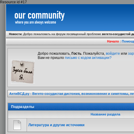
Resource id #17
Новости
:
Добро пожаловать на форум посвященный проблеме
вегето-сосудистой д
Начало
|
Помощ
Добро пожаловать,
Гость
. Пожалуйста,
войдите
или
зар
Вам не пришло
письмо с кодом активации?
АнтиВСД.ру - Вегето-сосудистая дистония, возникновение и симптомы, л
Подразделы
Название раздела
Литература и другие источники