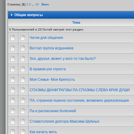
Страниц: [
1
]
2
3
...
10
Вниз
Общие вопросы
Тема
0 Пользователей и 23 Гостей смотрят этот раздел.
Чатик для общения
Ватсап группа всдшников
Sos, друзья, может у кого-то так было?
В правом ухе глухота
Моя Семья- Моя Крепость
СПАЗМЫ ДИАФГРАГМЫ ПА СПАЗМЫ СЛЕВА КРИК ДУШИ
ПА, странное пьяное состояние, возможно дереализация
Па и расписание болезней
Стоматология доктора Максима Шубных
Как начать жить