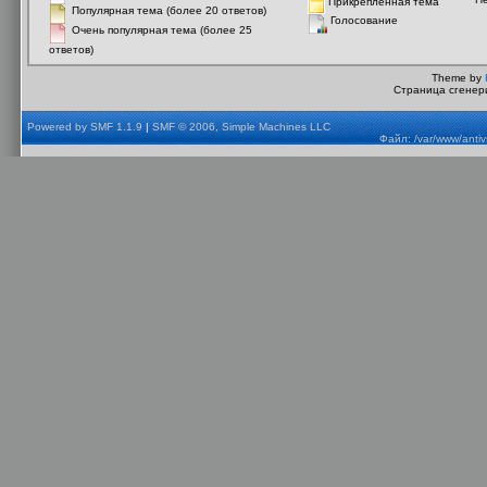
Прикрепленная тема
Популярная тема (более 20 ответов)
Голосование
Очень популярная тема (более 25
ответов)
Theme by
Страница сгенери
Powered by SMF 1.1.9
|
SMF © 2006, Simple Machines LLC
Файл: /var/www/anti