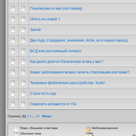
Панические атаки (постковид)
Опять по новой :(
Запой
Два года, страдания, унижения, боли, но я нашел выход
ВСД или рассеянный склероз
Как долго длится Паническая атака у вас?
Какие заболевания можно лечить стволовыми клетками?
Тревожно-фобическое расстройство. Хэлп!
Страх есть еду
Помогите избавится от ПА
Страниц: [
1
]
2
3
...
10
Вверх
Тема с Вашими ответами
Заблокированная
тема
Обычная тема
П