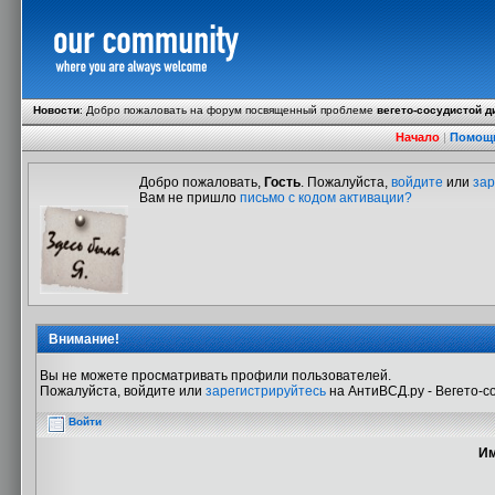
Новости
:
Добро пожаловать на форум посвященный проблеме
вегето-сосудистой д
Начало
|
Помощ
Добро пожаловать,
Гость
. Пожалуйста,
войдите
или
зар
Вам не пришло
письмо с кодом активации?
Внимание!
Вы не можете просматривать профили пользователей.
Пожалуйста, войдите или
зарегистрируйтесь
на АнтиВСД.ру - Вегето-с
Войти
Им