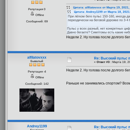
Цитата: alfilatovxxx от Марта 19, 2021
Репутация 0
Цитата: Andrey1199 от Марта 18, 2021
Offline
При лёгком беге пульс 150-160, иногда 
переодически на беговой дорожке по 3-4 
Сообщений: 69
Пульс у всех разный, нет конкретных циф
Давно бегаете? Симптомы есть какие ниб
Недели 2. Ну голова после долгого бег
alfilatovxxx
Re: Высокий пульс п
Бывалый
«
Ответ #3 :
Марта 19, 20
Недели 2. Ну голова после долгого бег
Репутация -4
Offline
Раньше не занимались спортом? Возмо
Сообщений: 142
Andrey1199
Re: Высокий пульс п
Кандидат