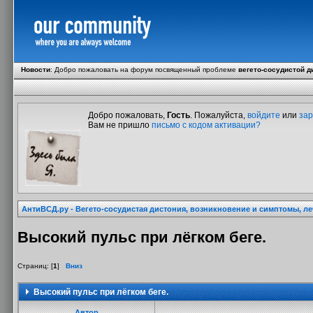
Новости
:
Добро пожаловать на форум посвященный проблеме
вегето-сосудистой д
Добро пожаловать,
Гость
. Пожалуйста,
войдите
или
зар
Вам не пришло
письмо с кодом активации?
АнтиВСД.ру - Вегето-сосудистая дистония, возникновение и симптомы, л
Высокий пульс при лёгком беге.
Страниц: [
1
]
Вниз
Высокий пульс при лёгком беге.
Автор