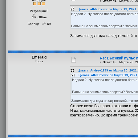
«
Ответ #4 :
Марта 20, 20
Цитата: alfilatovxxx от Марта 19, 2021
Репутация 0
Недели 2. Ну голова после долгого бега с
Offline
Сообщений: 69
Раньше не занимались спортом? Возможно
Занимался два года назад тяжелой атл
Emerald
Re: Высокий пульс п
Гость
«
Ответ #5 :
Марта 20, 20
Цитата: Andrey1199 от Марта 20, 2021,
Цитата: alfilatovxxx от Марта 19, 2021
Недели 2. Ну голова после долгого бега с
Раньше не занимались спортом? Возможн
Занимался два года назад тяжелой атлетик
Скорее всего Вы просто отвыкли от ф
И да, максимальная частота пульса: 22
кратковременно. Во время тренировки