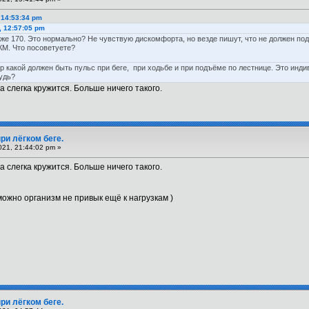
, 14:53:34 pm
, 12:57:05 pm
даже 170. Это нормально? Не чувствую дискомфорта, но везде пишут, что не должен п
КМ. Что посоветуете?
р какой должен быть пульс при беге, при ходьбе и при подъёме по лестнице. Это инди
удь?
а слегка кружится. Больше ничего такого.
ри лёгком беге.
21, 21:44:02 pm »
а слегка кружится. Больше ничего такого.
жно организм не привык ещё к нагрузкам )
ри лёгком беге.