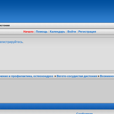
истонии
Начало
|
Помощь
|
Календарь
|
Войти
|
Регистрация
егистрируйтесь
.
ечение и профилактика, остеохондроз
»
Вегето-сосудистая дистония
»
Возникно
Сообщение