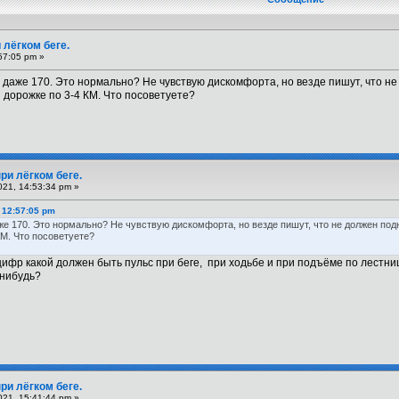
 лёгком беге.
57:05 pm »
да даже 170. Это нормально? Не чувствую дискомфорта, но везде пишут, что 
 дорожке по 3-4 КМ. Что посоветуете?
ри лёгком беге.
21, 14:53:34 pm »
 12:57:05 pm
аже 170. Это нормально? Не чувствую дискомфорта, но везде пишут, что не должен по
КМ. Что посоветуете?
цифр какой должен быть пульс при беге, при ходьбе и при подъёме по лестни
 нибудь?
ри лёгком беге.
21, 15:41:44 pm »