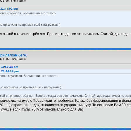
21, 04:57:44 am »
, 21:44:02 pm
легка кружится. Больше ничего такого.
 организм не привык ещё к нагрузкам )
етикой в течение трёх лет. Бросил, когда все это началось. Считай, два года 
ри лёгком беге.
21, 07:26:48 am »
 04:57:44 am
, 21:44:02 pm
легка кружится. Больше ничего такого.
о организм не привык ещё к нагрузкам )
ой в течение трёх лет. Бросил, когда все это началось. Считай, два года ничем не зан
изических нагрузок. Продолжайте пробежки. Только без форсирования и фана
0 — (возраст в городах) = количество ударов в минуту. То есть если Вам 30 ле
 лучше если пульс 75% от максимального для Вас.