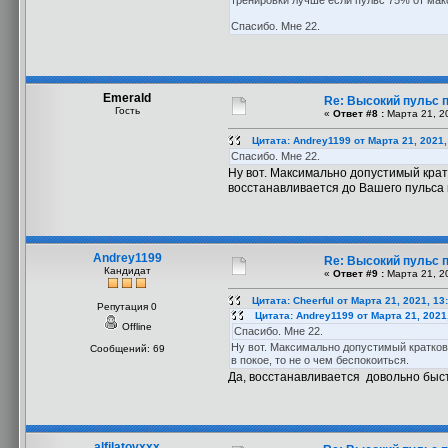
тренировки лучше если пульс 75% от мак
Спасибо. Мне 22.
Emerald
Re: Высокий пульс п
Гость
«
Ответ #8 :
Марта 21, 20
Цитата: Andrey1199 от Марта 21, 2021,
Спасибо. Мне 22.
Ну вот. Максимально допустимый крат
восстанавливается до Вашего пульса в
Andrey1199
Re: Высокий пульс п
Кандидат
«
Ответ #9 :
Марта 21, 20
Цитата: Cheerful от Марта 21, 2021, 13
Репутация 0
Цитата: Andrey1199 от Марта 21, 2021
Offline
Спасибо. Мне 22.
Ну вот. Максимально допустимый кратков
Сообщений: 69
в покое, то не о чем беспокоиться.
Да, восстанавливается довольно быст
alfilatovxxx