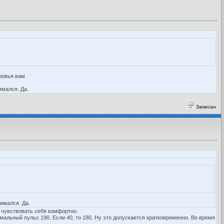
оровья вам
имался. Да.
Записан
нимался. Да.
 чувствовать себя комфортно.
имальный пульс 190. Если 40, то 180. Ну это допускается кратковременно. Во время