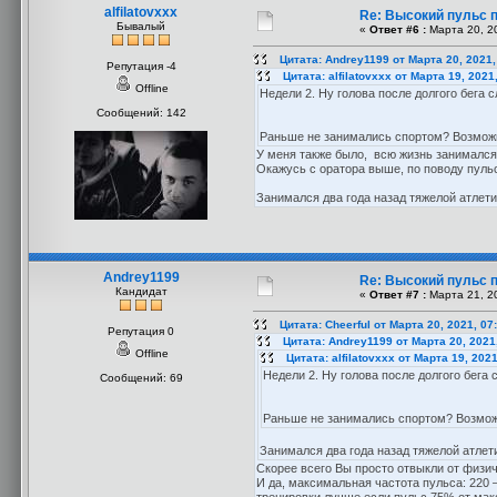
alfilatovxxx
Re: Высокий пульс п
Бывалый
«
Ответ #6 :
Марта 20, 20
Цитата: Andrey1199 от Марта 20, 2021,
Репутация -4
Цитата: alfilatovxxx от Марта 19, 2021
Offline
Недели 2. Ну голова после долгого бега с
Сообщений: 142
Раньше не занимались спортом? Возможн
У меня также было, всю жизнь занимался 
Окажусь с оратора выше, по поводу пульс
Занимался два года назад тяжелой атлетик
Andrey1199
Re: Высокий пульс п
Кандидат
«
Ответ #7 :
Марта 21, 20
Цитата: Cheerful от Марта 20, 2021, 07
Репутация 0
Цитата: Andrey1199 от Марта 20, 2021
Offline
Цитата: alfilatovxxx от Марта 19, 202
Недели 2. Ну голова после долгого бега 
Сообщений: 69
Раньше не занимались спортом? Возможн
Занимался два года назад тяжелой атлетик
Скорее всего Вы просто отвыкли от физи
И да, максимальная частота пульса: 220 —