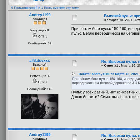
0 Пользователей и 1 Гость смотрят эту тему.
Andrey1199
Высокий пульс при
Кандидат
«
:
Марта 18, 2021, 12:
При лёгком беге пульс 150-160, иног
Репутация 0
пульс. Бегаю переодически на беговой
Offline
Сообщений: 69
alfilatovxxx
Re: Высокий пульс п
Бывалый
«
Ответ #1 :
Марта 19, 20
Цитата: Andrey1199 от Марта 18, 2021,
Репутация -4
При лёгком беге пульс 150-160, иногда д
Offline
переодически на беговой дорожке по 3-4 
Сообщений: 142
Пульс у всех разный, нет конкретных 
Давно бегаете? Симптомы есть какие
Andrey1199
Re: Высокий пульс п
Кандидат
«
Ответ #2 :
Марта 19, 20