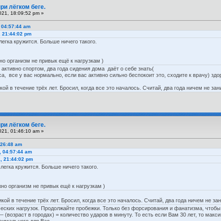
ри лёгком беге.
21, 18:09:52 pm »
 04:57:44 am
, 21:44:02 pm
легка кружится. Больше ничего такого.
о организм не привык ещё к нагрузкам )
активно спортом, два года сидения дома даёт о себе знать(
а, все у вас нормально, если вас активно сильно беспокоит это, сходите к врачу) зд
ой в течение трёх лет. Бросил, когда все это началось. Считай, два года ничем не зан
ри лёгком беге.
21, 01:46:10 am »
:26:48 am
, 04:57:44 am
1, 21:44:02 pm
слегка кружится. Больше ничего такого.
о организм не привык ещё к нагрузкам )
ой в течение трёх лет. Бросил, когда все это началось. Считай, два года ничем не за
ческих нагрузок. Продолжайте пробежки. Только без форсирования и фанатизма, чтобы
 (возраст в городах) = количество ударов в минуту. То есть если Вам 30 лет, то макс