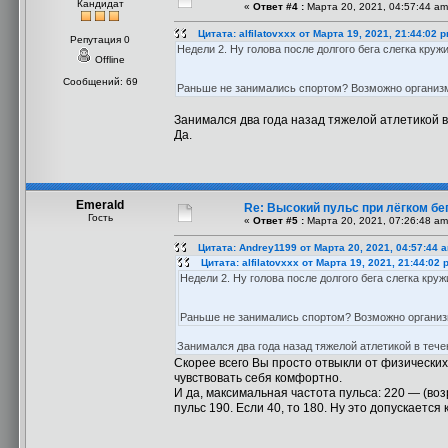
Кандидат
«
Ответ #4 :
Марта 20, 2021, 04:57:44 am
Цитата: alfilatovxxx от Марта 19, 2021, 21:44:02 
Репутация 0
Недели 2. Ну голова после долгого бега слегка круж
Offline
Сообщений: 69
Раньше не занимались спортом? Возможно организм
Занимался два года назад тяжелой атлетикой в 
Да.
Emerald
Re: Высокий пульс при лёгком бег
Гость
«
Ответ #5 :
Марта 20, 2021, 07:26:48 am
Цитата: Andrey1199 от Марта 20, 2021, 04:57:44 
Цитата: alfilatovxxx от Марта 19, 2021, 21:44:02 
Недели 2. Ну голова после долгого бега слегка круж
Раньше не занимались спортом? Возможно организм
Занимался два года назад тяжелой атлетикой в течен
Скорее всего Вы просто отвыкли от физически
чувствовать себя комфортно.
И да, максимальная частота пульса: 220 — (возр
пульс 190. Если 40, то 180. Ну это допускаетс