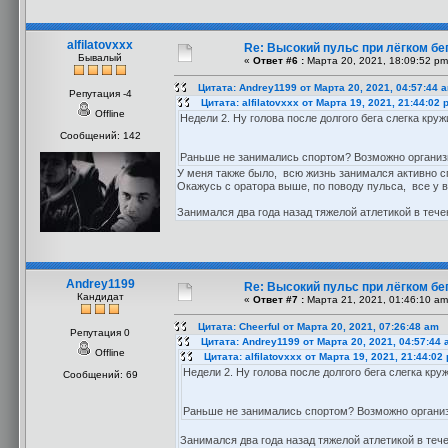
alfilatovxxx
Re: Высокий пульс при лёгком бег
Бывалый
«
Ответ #6 :
Марта 20, 2021, 18:09:52 pm
Цитата: Andrey1199 от Марта 20, 2021, 04:57:44 
Репутация -4
Цитата: alfilatovxxx от Марта 19, 2021, 21:44:02 
Offline
Недели 2. Ну голова после долгого бега слегка круж
Сообщений: 142
Раньше не занимались спортом? Возможно организм
У меня также было, всю жизнь занимался активно сп
Окажусь с оратора выше, по поводу пульса, все у в
Занимался два года назад тяжелой атлетикой в течен
Andrey1199
Re: Высокий пульс при лёгком бег
Кандидат
«
Ответ #7 :
Марта 21, 2021, 01:46:10 am
Цитата: Cheerful от Марта 20, 2021, 07:26:48 am
Репутация 0
Цитата: Andrey1199 от Марта 20, 2021, 04:57:44
Offline
Цитата: alfilatovxxx от Марта 19, 2021, 21:44:02
Недели 2. Ну голова после долгого бега слегка кру
Сообщений: 69
Раньше не занимались спортом? Возможно организ
Занимался два года назад тяжелой атлетикой в течен