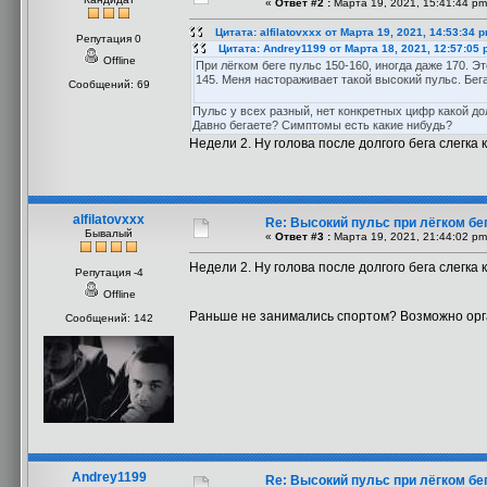
«
Ответ #2 :
Марта 19, 2021, 15:41:44 pm
Цитата: alfilatovxxx от Марта 19, 2021, 14:53:34 
Репутация 0
Цитата: Andrey1199 от Марта 18, 2021, 12:57:05
Offline
При лёгком беге пульс 150-160, иногда даже 170. 
145. Меня настораживает такой высокий пульс. Бег
Сообщений: 69
Пульс у всех разный, нет конкретных цифр какой до
Давно бегаете? Симптомы есть какие нибудь?
Недели 2. Ну голова после долгого бега слегка 
alfilatovxxx
Re: Высокий пульс при лёгком бег
Бывалый
«
Ответ #3 :
Марта 19, 2021, 21:44:02 pm
Недели 2. Ну голова после долгого бега слегка 
Репутация -4
Offline
Раньше не занимались спортом? Возможно орга
Сообщений: 142
Andrey1199
Re: Высокий пульс при лёгком бег