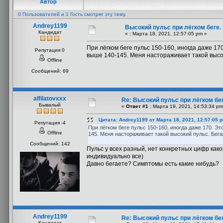
Автор
0 Пользователей и 1 Гость смотрят эту тему.
Andrey1199
Высокий пульс при лёгком беге.
Кандидат
«
:
Марта 18, 2021, 12:57:05 pm »
При лёгком беге пульс 150-160, иногда даже 1
Репутация 0
выше 140-145. Меня настораживает такой высок
Offline
Сообщений: 69
alfilatovxxx
Re: Высокий пульс при лёгком бег
Бывалый
«
Ответ #1 :
Марта 19, 2021, 14:53:34 pm
Цитата: Andrey1199 от Марта 18, 2021, 12:57:05 
Репутация -4
При лёгком беге пульс 150-160, иногда даже 170. Э
Offline
145. Меня настораживает такой высокий пульс. Бега
Сообщений: 142
Пульс у всех разный, нет конкретных цифр как
индивидуально все)
Давно бегаете? Симптомы есть какие нибудь?
Andrey1199
Re: Высокий пульс при лёгком бег
Кандидат