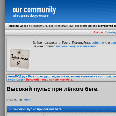
Новости
:
Добро пожаловать на форум посвященный проблеме
вегето-сосудистой д
Начало
|
Помощ
Добро пожаловать,
Гость
. Пожалуйста,
войдите
или
зар
Вам не пришло
письмо с кодом активации?
АнтиВСД.ру - Вегето-сосудистая дистония, возникновение и симптомы, л
симптомы
»
Высокий пульс при лёгком беге.
Высокий пульс при лёгком беге.
Страниц: [
1
]
Вниз
Высокий пульс при лёгком беге.