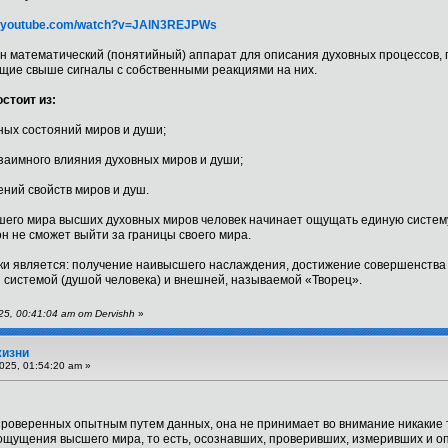
w.youtube.com/watch?v=JAlN3REJPWs
н математический (понятийный) аппарат для описания духовных процессов, п
ющие свыше сигналы с собственными реакциями на них.
стоит из:
ных состояний миров и души;
взаимного влияния духовных миров и души;
ений свойств миров и душ.
ашего мира высших духовных миров человек начинает ощущать единую систем
н не сможет выйти за границы своего мира.
и является: получение наивысшего наслаждения, достижение совершенства с
 системой (душой человека) и внешней, называемой «Творец».
5, 00:41:04 am от Dervishh
»
жизни
025, 01:54:20 am »
проверенных опытным путем данных, она не принимает во внимание никакие т
ощущения высшего мира, то есть, осознавших, проверивших, измеривших и о