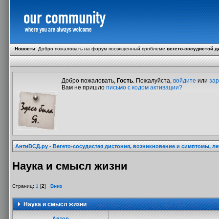
Новости
:
Добро пожаловать на форум посвященный проблеме
вегето-сосудистой д
Добро пожаловать,
Гость
. Пожалуйста,
войдите
или
зар
Вам не пришло
письмо с кодом активации?
АнтиВСД.ру - Вегето-сосудистая дистония, возникновение и симптомы, л
Наука и смысл жизни
Страниц:
1
[
2
]
Вниз
Наука и смысл жизни
Автор