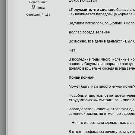
Секрет счастья
Репутация 5
Offline
«Подумайте, что сделало бы вас с
Так начинается передовица журнала 
Сообщений: 114
Ведущие психологи, социологи, биоло
Доллар соседа зеленее
Возможно, все дело в деньгах? «Был б
Нет!
В последние годы многочисленные ис
радость. Ощупывая в кармане распухш
доллар в кошельке соседа всегда зеле
Пойди поймай
Может быть, нам просто нужен покой
Подобные гипотезы отметаются учены
«трудолюбивая» Америка занимает 23-
Исследователи счастья отвергают одн
семейной жизни, ни отменное здоровь
– Но что же все-таки сделает нас сч
В ответ профессора почему-то мнутся.