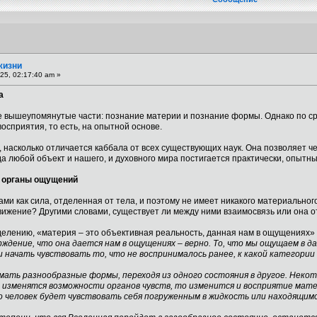
жизни
25, 02:17:40 am »
а
е вышеупомянутые части: познание материи и познание формы. Однако по ср
осприятия, то есть, на опытной основе.
 насколько отличается каббала от всех существующих наук. Она позволяет чел
да любой объект и нашего, и духовного мира постигается практически, опытны
а органы ощущений
и как сила, отделенная от тела, и поэтому не имеет никакого материального
движение? Другими словами, существует ли между ними взаимосвязь или она о
елению, «материя – это объективная реальность, данная нам в ощущениях»
ждение, что она дается нам в ощущениях – верно. То, что мы ощущаем в 
 начать чувствовать то, что не воспринималось ранее, к какой категори
мать разнообразные формы, переходя из одного состояния в другое. Неко
 изменятся возможности органов чувств, то изменится и восприятие матер
о человек будет чувствовать себя погруженным в жидкость или находящим