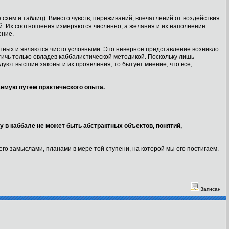
е схем и таблиц). Вместо чувств, переживаний, впечатлений от воздействия
. Их соотношения измеряются численно, а желания и их наполнение
ение.
ктных и являются чисто условными. Это неверное представление возникло
тичь только овладев каббалистической методикой. Поскольку лишь
дуют высшие законы и их проявления, то бытует мнение, что все,
аемую путем практического опыта.
у в каббале не может быть абстрактных объектов, понятий,
его замыслами, планами в мере той ступени, на которой мы его постигаем.
Записан