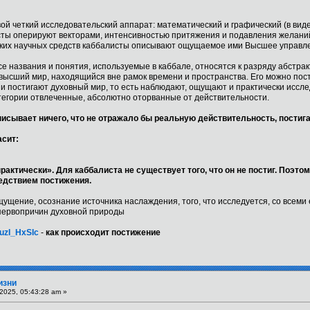
 свой четкий исследовательский аппарат: математический и графический (в вид
ы оперируют векторами, интенсивностью притяжения и подавления желаний
ких научных средств каббалисты описывают ощущаемое ими Высшее управл
е названия и понятия, используемые в каббале, относятся к разряду абстра
т высший мир, находящийся вне рамок времени и пространства. Его можно пос
 и постигают духовный мир, то есть наблюдают, ощущают и практически иссле
тегории отвлеченные, абсолютно оторванные от действительности.
писывает ничего, что не отражало бы реальную действительность, постиг
асит:
актически». Для каббалиста не существует того, что он не постиг. Поэтом
едствием постижения.
ущение, осознание источника наслаждения, того, что исследуется, со всеми 
первопричин духовной природы
uzI_HxSIc
-
как происходит постижение
изни
2025, 05:43:28 am »