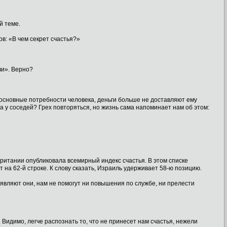
й теме.
в: «В чем секрет счастья?»
чи». Верно?
основные потребности человека, деньги больше не доставляют ему
а у соседей? Грех повторяться, но жизнь сама напоминает нам об этом:
итании опубликовала всемирный индекс счастья. В этом списке
а 62-й строке. К слову сказать, Израиль удерживает 58-ю позицию.
аявляют они, нам не помогут ни повышения по службе, ни прелести
 Видимо, легче распознать то, что не принесет нам счастья, нежели