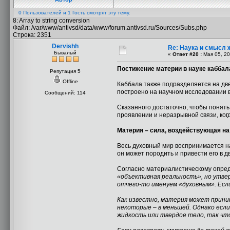
0 Пользователей и 1 Гость смотрят эту тему.
8: Array to string conversion
Файл: /var/www/antivsd/data/www/forum.antivsd.ru/Sources/Subs.php
Строка: 2351
Dervishh
Re: Наука и смысл 
Бывалый
«
Ответ #20 :
Мая 05, 20
Постижение материи в науке каббал
Репутация 5
Offline
Каббала также подразделяется на дв
построено на научном исследовании в
Сообщений: 114
Сказанного достаточно, чтобы понять,
проявлении и неразрывной связи, ког
Материя – сила, воздействующая н
Весь духовный мир воспринимается нам
он может породить и привести его в 
Согласно материалистическому опред
«объективная реальность», но утвер
отчего-то именуем «духовным». Если
Как известно, материя может прини
некоторые – в меньшей. Однако если
жидкость или твердое тело, так чт