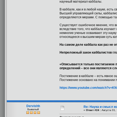
научный материал каббалы.
В каббале, как и в любой науке, есть
Высшей управляющей силы, каббалист
определяются мерами. С помощью та
Существует ошибочное мнение, что вс
вследствие того, что каббала изучае
немногие ученые осваивают эту науку
относящееся к высшим мирам суть ка
На самом деле каббала как раз не о
Непреложный закон каббалистов гл
«Описывается только постигаемое пр
определений – все они являются сл
Постижение в каббале – есть явное ощ
Постижение основано на понимании 
https://www.youtube.com/watch?v=KN
Dervishh
Re: Наука и смысл ж
Бывалый
«
Ответ #24 :
Августа 01, 