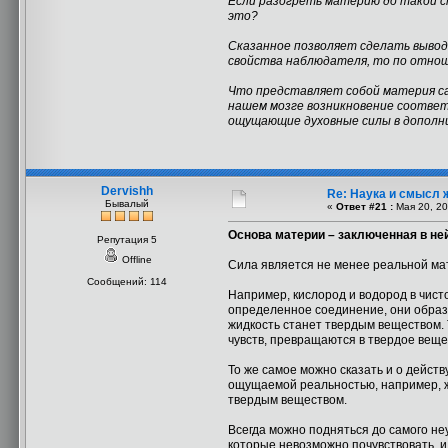
Если разогреть материю до такой ст
это?
Сказанное позволяет сделать выво
свойства наблюдателя, то по отнош
Что представляет собой материя сам
нашем мозге возникновение соответ
ощущающие духовные силы в дополни
Dervishh
Re: Наука и смысл 
Бывалый
«
Ответ #21 :
Мая 20, 20
Основа материи – заключенная в не
Репутация 5
Offline
Сила является не менее реальной мат
Сообщений: 114
Например, кислород и водород в чисто
определенное соединение, они образу
жидкость станет твердым веществом.
чувств, превращаются в твердое веще
То же самое можно сказать и о дейст
ощущаемой реальностью, например, жи
твердым веществом.
Всегда можно подняться до самого не
которые невозможно почувствовать, 