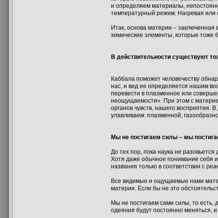
и определяем материалы, непостоянны
температурный режим. Нагревая или о
Итак, основа материи – заключенная в
химические элементы, которые тоже б
В действительности существуют то
Каббала поможет человечеству обнару
нас, и вид ее определяется нашим в
перевести в плазменное или совершен
неощущаемости». При этом с материей
органов чувств, нашего восприятия. 
улавливаем: плазменной, газообразно
Мы не постигаем силы – мы постига
До тех пор, пока наука не разовьетс
Хотя даже обычное понимание себя и
названия только в соответствии с ре
Все видимые и ощущаемые нами материа
материи. Если бы не это обстоятельс
Мы не постигаем сами силы, то есть, 
одеяния будут постоянно меняться, и