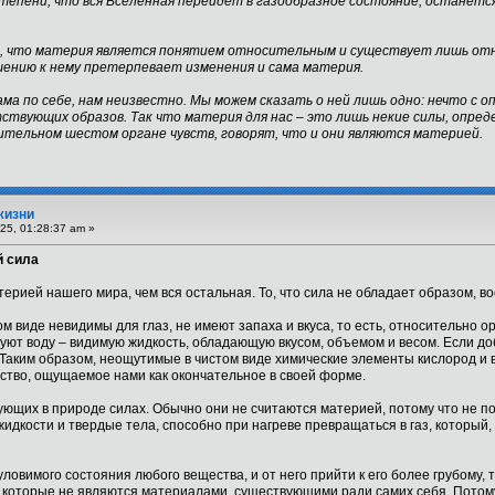
епени, что вся Вселенная перейдет в газообразное состояние, останется
д, что материя является понятием относительным и существует лишь от
ению к нему претерпевает изменения и сама материя.
а по себе, нам неизвестно. Мы можем сказать о ней лишь одно: нечто с о
ствующих образов. Так что материя для нас – это лишь некие силы, опре
тельном шестом органе чувств, говорят, что и они являются материей.
жизни
25, 01:28:37 am »
й сила
ерией нашего мира, чем вся остальная. То, что сила не обладает образом, 
м виде невидимы для глаз, не имеют запаха и вкуса, то есть, относительно о
ют воду – видимую жидкость, обладающую вкусом, объемом и весом. Если доба
 Таким образом, неощутимые в чистом виде химические элементы кислород и
ство, ощущаемое нами как окончательное в своей форме.
вующих в природе силах. Обычно они не считаются материей, потому что не п
дкости и твердые тела, способно при нагреве превращаться в газ, который
уловимого состояния любого вещества, и от него прийти к его более грубому,
и которые не являются материалами, существующими ради самих себя. Пото