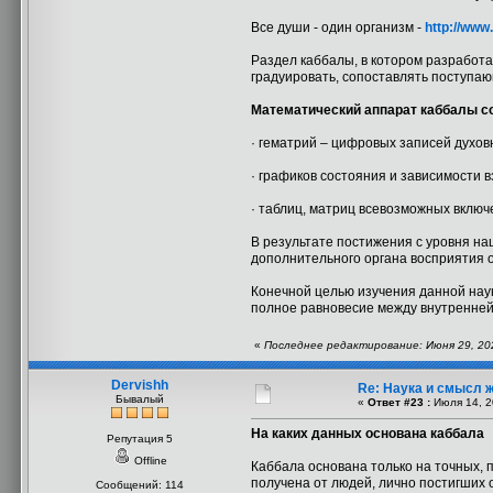
Все души - один организм -
http://ww
Раздел каббалы, в котором разработа
градуировать, сопоставлять поступа
Математический аппарат каббалы со
· гематрий – цифровых записей духов
· графиков состояния и зависимости 
· таблиц, матриц всевозможных включ
В результате постижения с уровня н
дополнительного органа восприятия о
Конечной целью изучения данной наук
полное равновесие между внутренней
«
Последнее редактирование: Июня 29, 202
Dervishh
Re: Наука и смысл 
Бывалый
«
Ответ #23 :
Июля 14, 2
На каких данных основана каббала
Репутация 5
Offline
Каббала основана только на точных, 
получена от людей, лично постигших 
Сообщений: 114