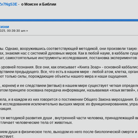
7Zv7NgS3E
-
о Моисее и Библии
жизни
025, 00:39:30 am »
 мы. Однако, вооружившись соответствующей методикой, они произвели такую
х, знакомя нас с системой духовных миров. Как в любой науке, в каббале сущ
ат, самостоятельные инструменты исследования, постановка экспериментов 
 уровней познания. Все они, как описывает «Книга Зоар» - основной каббали
ствием предыдущего. Все, что есть в нашем мире - любой атом, клетка, орга
уют только силы, порождающие объекты нашего мира и наши ощущения.
 корнем) и ее следствием (ветвью) в нашем мире существует четкая определ
 этом принципе основана передача информации, называемая «язык ветвей», 
ела, и в каждом из них говорится о постижении Общего Закона мироздания. 
я исследованием исключительно высших миров: их функционированием, управ
еакция.
я методикой развития души , внутренней части человека, принадлежащей вы
отличает человеческие тела от животных.
ием души в физическое тело, выходом из него после биологической смерти и
ествует.