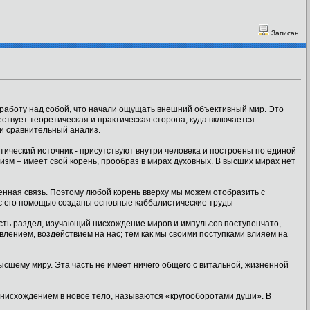
Записан
 работу над собой, что начали ощущать внешний объективный мир. Это
ествует теоретическая и практическая сторона, куда включается
и сравнительный анализ.
стический источник - присутствуют внутри человека и построены по единой
низм – имеет свой корень, прообраз в мирах духовных. В высших мирах нет
енная связь. Поэтому любой корень вверху мы можем отобразить с
с его помощью созданы основные каббалистические труды
Есть раздел, изучающий нисхождение миров и импульсов поступенчато,
лением, воздействием на нас; тем как мы своими поступками влияем на
сшему миру. Эта часть не имеет ничего общего с витальной, жизненной
 нисхождением в новое тело, называются «кругооборотами души». В