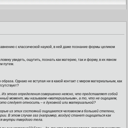
авнению с классической наукой, в ней даже познание формы целиком
овеку увидеть, ощутить, познать как материю, так и форму, в их явном
м путем.
 образа. Однако не вступая ни в какой контакт с миром материальным, как
тсутствует?
. Из этого определения совершенно неясно, что представляет собой
данный момент, мы называем «материальным», а то, что не ощущаем,
и это следует относить – к духовной или материальной?
торые из этих состояний ощущаются человеком в большей степени,
ии. В этом случае газ (например, воздух) станет ощущаться как
ся внутри твердого тела.