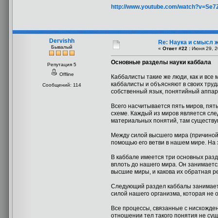
http://www.youtube.com/watch?v=Se
Dervishh
Re: Наука и смысл 
Бывалый
«
Ответ #22 :
Июня 29, 2
Основные разделы науки каббала
Репутация 5
Offline
Каббалисты такие же люди, как и все
каббалисты и объясняют в своих труда
Сообщений: 114
собственный язык, понятийный аппар
Всего насчитывается пять миров, пять
схеме. Каждый из миров является след
материальных понятий, там существ
Между силой высшего мира (причиной,
помощью его ветви в нашем мире. На
В каббале имеется три основных разд
вплоть до нашего мира. Он занимаетс
высшие миры, и какова их обратная р
Следующий раздел каббалы занимаетс
силой нашего организма, которая не 
Все процессы, связанные с нисхожден
отношении тел такого понятия не сущ