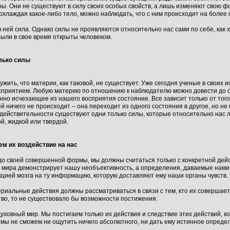
. Они не существуют в силу своих особых свойств, а лишь изменяют свою фо
хлаждая какое-либо тело, можно наблюдать, что с ним происходит на более 
 ней сила. Однако силы не проявляются относительно нас сами по себе, как 
ыли в свое время открыты человеком.
лько силы
жить, что материи, как таковой, не существует. Уже сегодня ученые в своих 
осприятием. Любую материю по отношению к наблюдателю можно довести до о
но исчезающее из нашего восприятия состояние. Все зависит только от того,
 ничего не происходит – она переходит из одного состояния в другое, но н
В действительности существуют одни только силы, которые относительно нас
й, жидкой или твердой.
ем их воздействие на нас
я до своей совершенной формы, мы должны считаться только с конкретной дей
 мира демонстрирует нашу необъективность, а определения, даваемые нами –
акцией мозга на ту информацию, которую доставляют ему наши органы чувств.
льные действия должны рассматриваться в связи с тем, кто их совершает, с 
тво, то не существовало бы возможности постижения.
духовный мир. Мы постигаем только их действия и следствие этих действий, ко
 мы не сможем ни ощутить ничего абсолютного, ни дать ему истинное опреде