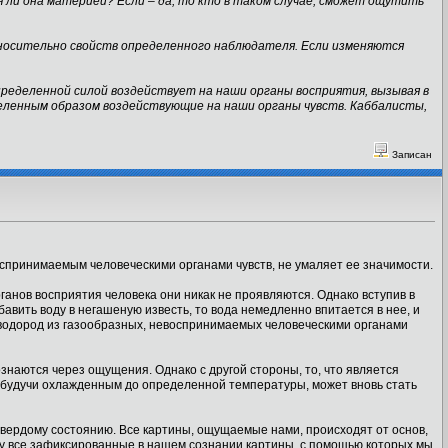
 ли она материей? Если – да, то кто в таком случае, сможет ощутить
носительно свойств определенного наблюдателя. Если изменяются
пределенной силой воздействует на наши органы восприятия, вызывая в
деленным образом воздействующие на наши органы чувств. Каббалисты,
Записан
воспринимаемым человеческими органами чувств, не умаляет ее значимости.
рганов восприятия человека они никак не проявляются. Однако вступив в
вить воду в негашеную известь, то вода немедленно впитается в нее, и
 водород из газообразных, невоспринимаемых человеческими органами
ознаются через ощущения. Однако с другой стороны, то, что является
, будучи охлажденным до определенной температуры, может вновь стать
 твердому состоянию. Все картины, ощущаемые нами, происходят от основ,
му все зафиксированные в нашем сознании картины, с помощью которых мы