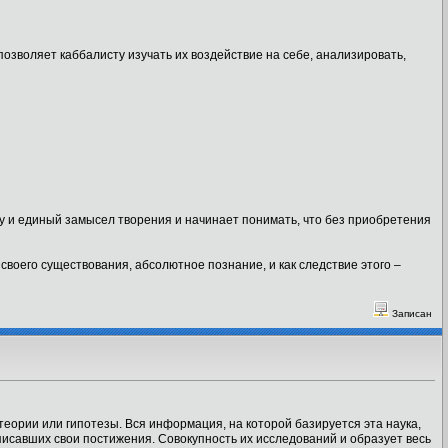
озволяет каббалисту изучать их воздействие на себе, анализировать,
у и единый замысел творения и начинает понимать, что без приобретения
воего существования, абсолютное познание, и как следствие этого –
Записан
еории или гипотезы. Вся информация, на которой базируется эта наука,
писавших свои постижения. Совокупность их исследований и образует весь