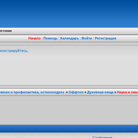
истонии
Начало
|
Помощь
|
Календарь
|
Войти
|
Регистрация
егистрируйтесь
.
ечение и профилактика, остеохондроз
»
Оффтоп
»
Духовная пища
»
Наука и см
Сообщение