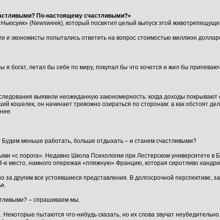
частливыми? По-настоящему счастливыми?»
«Ньюсуик» (Newsweek), который посвятил целый выпуск этой животрепещуще
ги и экономисты попытались ответить на вопрос стоимостью миллион долларо
ы я богат, летал бы себе по миру, покупал бы что хочется и жил бы припеваю
следования выявили неожиданную закономерность: когда доходы покрывают 
ий кошелек, он начинает тревожно озираться по сторонам: а как обстоят дел
нее.
? Будем меньше работать, больше отдыхать – и станем счастливыми?
ми «с порога». Недавно Школа Психологии при Лестерском университете в Бр
е место, намного опережая «пляжную» Францию, которая сиротливо хандрит н
о за другим все устоявшиеся представления. В долгосрочной перспективе, з
е.
астливыми? – спрашиваем мы.
 Некоторые пытаются что-нибудь сказать, но их слова звучат неубедительно.