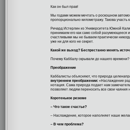
Как он был прав!
Мы годами можем мечтать о роскошном автомоб
пропорционально километражу. Такова участь к
Ричард Истерлин из Университета Южной Калиф
принимаем его как само собой разумеющееся или 
счастливыми мы не бываем практически никогда
уже ни для кого не секрет.
Какой же выход? Беспрестанно менять исто
Почему Каббалу скрывали до нашего времени?
Преображение
Каббалисты объясняют, что природа целенапра
внутреннем преображении:
«Наслаждение ради
нотация. Сама природа подает нам замечательн
позволяет людям переносить все свои чаяния 
Коротенькое резюме
– Что такое счастье?
– Наслаждение, которое наполняет наше жела
– В чем проблема?