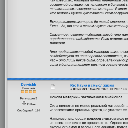
Как известно, материя может принимать разн
состояний ощущаются человеком в большей ст
то изменится и восприятие материи. В этом 
что человек будет чувствовать себя погруже
Если разогреть материю до такой степени, ч
Если – да, то кто в таком случае, сможет о
Сказанное позволяет сделать вывод, что м
определенного наблюдателя. Если изменяютс
материя.
Что представляет собой материя сама по себ
воздействует на наши органы восприятия, в
нас – это лишь некие силы, определенным о
силы в дополнительном шестом органе чувств
Dervishh
Re: Наука и смысл жизни
Бывалый
«
Ответ #21 :
Мая 20, 2025, 01:28:37 am 
Основа материи – заключенная в ней сила
Репутация 5
Offline
Сила является не менее реальной материей на
человеческими органами чувств, не умаляет ее
Сообщений: 114
Например, кислород и водород в чистом виде не
человека они никак не проявляются. Однако в
вкусом, объемом и весом. Если добавить воду в