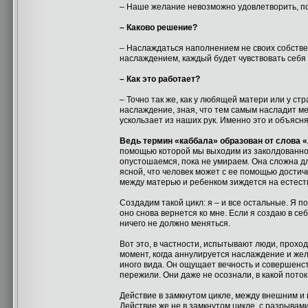
– Наше желание невозможно удовлетворить, по 
– Каково решение?
– Наслаждаться наполнением не своих собстве
наслаждением, каждый будет чувствовать себя
– Как это работает?
– Точно так же, как у любящей матери или у ст
наслаждение, зная, что тем самым насладит м
ускользает из наших рук. Именно это и объясня
Ведь термин «каббала» образован от слова «
помощью которой мы выходим из заколдованног
опустошаемся, пока не умираем. Она сложна д
ясной, что человек может с ее помощью достич
между матерью и ребенком зиждется на естест
Создадим такой цикл: я – и все остальные. Я 
оно снова вернется ко мне. Если я создаю в се
ничего не должно меняться.
Вот это, в частности, испытывают люди, прохо
момент, когда аннулируется наслаждение и же
иного вида. Он ощущает вечность и совершенст
пережили. Они даже не осознали, в какой пото
Действие в замкнутом цикле, между внешним и
Действие же не в замкнутом цикле, с разрыва