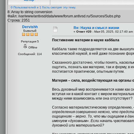
0 Пользователей и 1 Гость смотрят эту тему.
8: Array to string conversion
Файл: /var/www/antivsd/data/www/forum.antivsd.ru/Sources/Subs.php
Строка: 2351
Dervishh
Re: Наука и смысл жизни
Бывалый
«
Ответ #20 :
Мая 05, 2025, 02:17:40 am 
Постижение материи в науке каббала
Репутация 5
Offline
Каббала также подразделяется на две вышеуп
классической наукой, в ней даже познание фор
Сообщений: 114
Сказанного достаточно, чтобы понять, насколь
ощутить, познать как материю, так и форму, в 
постигается практически, опытным путем.
Материя – сила, воздействующая на органы
Весь духовный мир воспринимается нами как си
вступая ни в какой контакт с миром материальн
между ними взаимосвязь или она отсутствует?
Согласно материалистическому определению, 
определения совершенно неясно, что предста
ощущениях – верно. То, что мы ощущаем в да
именуем «духовным». Если начать чувствоват
духовной или материальной?