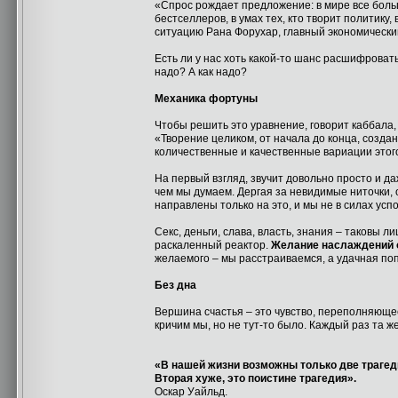
«Спрос рождает предложение: в мире все боль
бестселлеров, в умах тех, кто творит политику
ситуацию Рана Форухар, главный экономически
Есть ли у нас хоть какой-то шанс расшифроват
надо? А как надо?
Механика фортуны
Чтобы решить это уравнение, говорит каббала,
«Творение целиком, от начала до конца, созд
количественные и качественные вариации этог
На первый взгляд, звучит довольно просто и д
чем мы думаем. Дергая за невидимые ниточки,
направлены только на это, и мы не в силах усп
Секс, деньги, слава, власть, знания – таковы 
раскаленный реактор.
Желание наслаждений о
желаемого – мы расстраиваемся, а удачная по
Без дна
Вершина счастья – это чувство, переполняющее
кричим мы, но не тут-то было. Каждый раз та же
«В нашей жизни возможны только две трагедии
Вторая хуже, это поистине трагедия».
Оскар Уайльд.