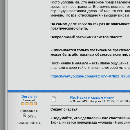
чисто условными. Это неверное представление 
времени и пространства. Его можно постичь т
эту науку и постигают духовный мир, то есть 
мнение, что все, относящееся к высшим мирам
На самом деле каббала как раз не описывает
практического опыта.
Непреложный закон каббалистов гласит:
«Описывается только постигаемое практически
может быть абстрактных объектов, понятий,
Постижение в каббале – есть явное ощущение, 
планами в мере той ступени, на которой мы е
https://www.youtube.com/watch?v=KNuzI_HxSI
Dervishh
Re: Наука и смысл жизни
Бывалый
«
Ответ #24 :
Августа 01, 2025, 05:43:28 
Секрет счастья
Репутация 5
Offline
«Подумайте, что сделало бы вас счастлив
Так начинается передовица журнала «Ньюсуик
Сообщений: 114