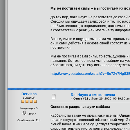
Мы не постигаем силы – мы постигаем их воз
До тех пор, пока наука не разовьется до свое
Сегодня мы ощущаем самих себя и то, что нас
необъективность, а определения, даваемые нам
в соответствии с реакцией мозга на ту информ
Все видимые и ощущаемые нами материальные де
он, и сами действия в основе своей состоят из
постижения.
Мы не постигаем сами силы, то есть, духовный 
названия. До тех пор, пока мы не выйдем на ур
абсолютного, ни дать ему истинное определен
http://www.youtube.com/watch?v=Se7Zv7NgS3
Dervishh
Re: Наука и смысл жизни
Бывалый
«
Ответ #22 :
Июня 29, 2025, 00:39:30 am
Основные разделы науки каббала
Репутация 5
Offline
Каббалисты такие же люди, как и все мы. Одна
начали ощущать внешний объективный мир. Это 
Сообщений: 114
любой науке, в каббале существует теоретичес
самостоятельные инструменты исследования, 