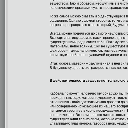
веществом. Таким образом, неощутимые в чист
человеческими органами чувств, превращаются
То же самое можно сказать и о действующих в 
ощущения. Однако с другой стороны, то, что я
нагреве превращаться в газ, который, будучи
Всегда можно подняться до самого неуловимого 
Все картины, ощущаемые нами, происходят от 
существующими ради самих себя. Потому все 
материалы, непостоянны. Они не существуют в
факторов – таких, например, как температурны
происходит на более неуловимой ступени и на
Итак, основа материи – заключенная в ней сил
В будущем сущность сил раскроется так же, ка
В действительности существуют только сил
Каббала поможет человечеству обнаружить, что
приходят к выводу: материя существует тольк
отношению к наблюдателю можно довести до ощ
или совершенно исчезающее из нашего восприят
пытаемся увести ее в «зону неощущаемости». П
но не исчезает. Все изменяется лишь относите
существуют одни только силы, которые относи
улавливаем: плазменной, газообразной, жидкой