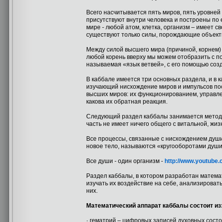
Всего насчитывается пять миров, пять уровней 
присутствуют внутри человека и построены по 
мире - любой атом, клетка, организм – имеет 
существуют только силы, порождающие объек
Между силой высшего мира (причиной, корнем) 
любой корень вверху мы можем отобразить с п
называемая «язык ветвей», с его помощью соз
В каббале имеется три основных раздела, и в 
изучающий нисхождение миров и импульсов пос
высших миров: их функционированием, управле
какова их обратная реакция.
Следующий раздел каббалы занимается методи
часть не имеет ничего общего с витальной, жи
Все процессы, связанные с нисхождением души
новое тело, называются «кругооборотами души»
Все души - один организм -
http://www.youtub
Раздел каббалы, в котором разработан матема
изучать их воздействие на себе, анализирова
них.
Математический аппарат каббалы состоит из
· гематрий – цифровых записей духовных состо