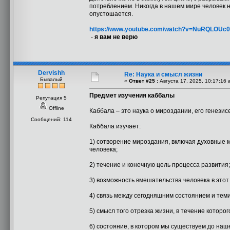
потреблением. Никогда в нашем мире человек 
опустошается.
https://www.youtube.com/watch?v=NuRQLOUc
-
я вам не верю
Dervishh
Re: Наука и смысл жизни
Бывалый
«
Ответ #25 :
Августа 17, 2025, 10:17:16 
Предмет изучения каббалы
Репутация 5
Offline
Каббала – это наука о мироздании, его генезисе
Сообщений: 114
Каббала изучает:
1) сотворение мироздания, включая духовные м
человека;
2) течение и конечную цель процесса развития;
3) возможность вмешательства человека в этот
4) связь между сегодняшним состоянием и теми
5) смысл того отрезка жизни, в течение котор
6) состояние, в котором мы существуем до наш