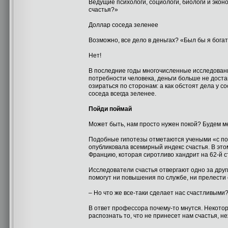
Ведущие психологи, социологи, биологи и экон
счастья?»
Доллар соседа зеленее
Возможно, все дело в деньгах? «Был бы я богат
Нет!
В последние годы многочисленные исследован
потребности человека, деньги больше не дост
озираться по сторонам: а как обстоят дела у с
соседа всегда зеленее.
Пойди поймай
Может быть, нам просто нужен покой? Будем м
Подобные гипотезы отметаются учеными «с по
опубликовала всемирный индекс счастья. В эт
Францию, которая сиротливо хандрит на 62-й с
Исследователи счастья отвергают одно за друг
помогут ни повышения по службе, ни прелести
– Но что же все-таки сделает нас счастливыми
В ответ профессора почему-то мнутся. Некотор
распознать то, что не принесет нам счастья,