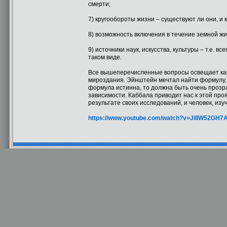
смерти;
7) кругообороты жизни – существуют ли они, и
8) возможность включения в течение земной ж
9) источники наук, искусства, культуры – т.е. 
таком виде.
Все вышеперечисленные вопросы освещает каб
мироздания. Эйнштейн мечтал найти формулу, 
формула истинна, то должна быть очень проз
зависимости. Каббала приводит нас к этой пр
результате своих исследований, и человек, изу
https://www.youtube.com/watch?v=JiIIW52GH7