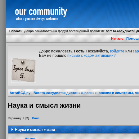
Новости
:
Добро пожаловать на форум посвященный проблеме
вегето-сосудистой д
Начало
|
Помощ
Добро пожаловать,
Гость
. Пожалуйста,
войдите
или
зар
Вам не пришло
письмо с кодом активации?
АнтиВСД.ру - Вегето-сосудистая дистония, возникновение и симптомы, л
Наука и смысл жизни
Страниц:
1
[
2
]
Вниз
Наука и смысл жизни
Автор