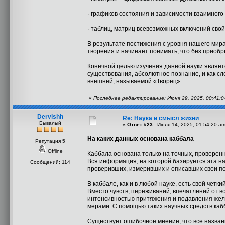
· графиков состояния и зависимости взаимного
· таблиц, матриц всевозможных включений свой
В результате постижения с уровня нашего мир
творения и начинает понимать, что без приобр
Конечной целью изучения данной науки являет
существования, абсолютное познание, и как сл
внешней, называемой «Творец».
«
Последнее редактирование: Июня 29, 2025, 00:41:0
Dervishh
Re: Наука и смысл жизни
Бывалый
«
Ответ #23 :
Июля 14, 2025, 01:54:20 am
На каких данных основана каббала
Репутация 5
Offline
Каббала основана только на точных, проверен
Вся информация, на которой базируется эта на
Сообщений: 114
проверивших, измеривших и описавших свои по
В каббале, как и в любой науке, есть свой четк
Вместо чувств, переживаний, впечатлений от 
интенсивностью притяжения и подавления жел
мерами. С помощью таких научных средств к
Существует ошибочное мнение, что все названи