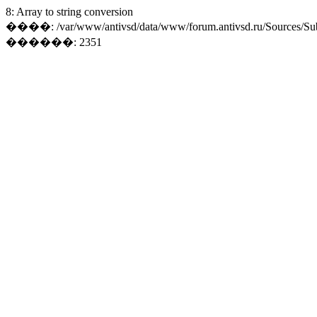
8: Array to string conversion
����: /var/www/antivsd/data/www/forum.antivsd.ru/Sources/Su
������: 2351