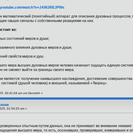
w.youtube.com/watch?v=JAlN3REJPWs
н математический (понятийный) аппарат для описания духовных процессов, п
ющие свыше сигналы с собственными реакциями на них.
стоит из:
ных состояний миров и души;
взаимного влияния духовных миров и души;
ений свойств миров и душ.
ашего мира высших духовных миров человек начинает ощущать единую систем
н не сможет выйти за границы своего мира.
и является: получение наивысшего наслаждения, достижение совершенства с
 системой (душой человека) и внешней, называемой «Творец».
5, 00:41:04 am от Dervishh
»
жизни
025, 01:54:20 am »
проверенных опытным путем данных, она не принимает во внимание никакие т
ощущения высшего мира, то есть, осознавших, проверивших, измеривших и о