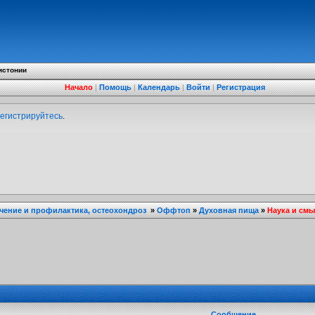
истонии
Начало
|
Помощь
|
Календарь
|
Войти
|
Регистрация
егистрируйтесь
.
ечение и профилактика, остеохондроз
»
Оффтоп
»
Духовная пища
»
Наука и см
Сообщение