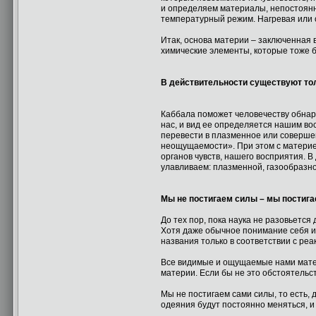
и определяем материалы, непостоянны
температурный режим. Нагревая или о
Итак, основа материи – заключенная в
химические элементы, которые тоже б
В действительности существуют то
Каббала поможет человечеству обнару
нас, и вид ее определяется нашим в
перевести в плазменное или совершен
неощущаемости». При этом с материей
органов чувств, нашего восприятия. 
улавливаем: плазменной, газообразно
Мы не постигаем силы – мы постига
До тех пор, пока наука не разовьетс
Хотя даже обычное понимание себя и
названия только в соответствии с ре
Все видимые и ощущаемые нами материа
материи. Если бы не это обстоятельс
Мы не постигаем сами силы, то есть, 
одеяния будут постоянно меняться, и