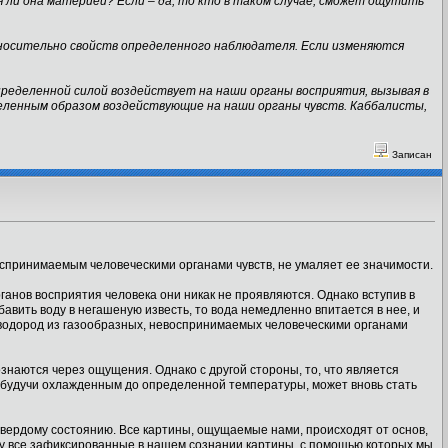
 ли она материей? Если – да, то кто в таком случае, сможет ощутить
носительно свойств определенного наблюдателя. Если изменяются
пределенной силой воздействует на наши органы восприятия, вызывая в
деленным образом воздействующие на наши органы чувств. Каббалисты,
Записан
воспринимаемым человеческими органами чувств, не умаляет ее значимости.
рганов восприятия человека они никак не проявляются. Однако вступив в
вить воду в негашеную известь, то вода немедленно впитается в нее, и
 водород из газообразных, невоспринимаемых человеческими органами
ознаются через ощущения. Однако с другой стороны, то, что является
, будучи охлажденным до определенной температуры, может вновь стать
 твердому состоянию. Все картины, ощущаемые нами, происходят от основ,
му все зафиксированные в нашем сознании картины, с помощью которых мы