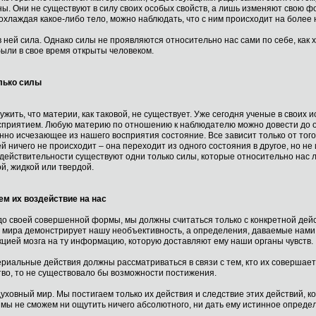
. Они не существуют в силу своих особых свойств, а лишь изменяют свою фо
хлаждая какое-либо тело, можно наблюдать, что с ним происходит на более 
 ней сила. Однако силы не проявляются относительно нас сами по себе, как 
ыли в свое время открыты человеком.
лько силы
жить, что материи, как таковой, не существует. Уже сегодня ученые в своих 
осприятием. Любую материю по отношению к наблюдателю можно довести до о
но исчезающее из нашего восприятия состояние. Все зависит только от того,
 ничего не происходит – она переходит из одного состояния в другое, но н
В действительности существуют одни только силы, которые относительно нас
й, жидкой или твердой.
ем их воздействие на нас
я до своей совершенной формы, мы должны считаться только с конкретной дей
 мира демонстрирует нашу необъективность, а определения, даваемые нами –
акцией мозга на ту информацию, которую доставляют ему наши органы чувств.
льные действия должны рассматриваться в связи с тем, кто их совершает, с 
тво, то не существовало бы возможности постижения.
духовный мир. Мы постигаем только их действия и следствие этих действий, ко
 мы не сможем ни ощутить ничего абсолютного, ни дать ему истинное опреде