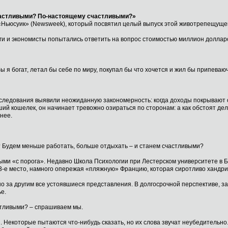
частливыми? По-настоящему счастливыми?»
«Ньюсуик» (Newsweek), который посвятил целый выпуск этой животрепещуще
ги и экономисты попытались ответить на вопрос стоимостью миллион долларо
ы я богат, летал бы себе по миру, покупал бы что хочется и жил бы припеваю
следования выявили неожиданную закономерность: когда доходы покрывают 
ий кошелек, он начинает тревожно озираться по сторонам: а как обстоят дел
нее.
? Будем меньше работать, больше отдыхать – и станем счастливыми?
ми «с порога». Недавно Школа Психологии при Лестерском университете в Бр
е место, намного опережая «пляжную» Францию, которая сиротливо хандрит н
о за другим все устоявшиеся представления. В долгосрочной перспективе, з
е.
астливыми? – спрашиваем мы.
 Некоторые пытаются что-нибудь сказать, но их слова звучат неубедительно.