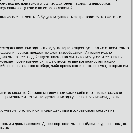
рму под воздействием внешних факторов – таких, например, как
неуловимой ступени и на более осязаемой.
химические элементы. В будущем сущность сил раскроется так же, как и
исследованиях приходят к выводу: материя существует только относительно
щущения ее, как твердой, жидкой, газообразной. Материю можно
 как мы на нее воздействуем, насколько мы пытаемся увести ее в «зону
е исчезает. Все изменяется лишь относительно возможностей наших
 либо не проявляются вообще, либо проявляются в тех формах, которые мы
ствительностью. Сегодня мы ощущаем самих себя и то, что нас окружает.
 временные и неточные, другого выхода у нас нет. Мы можем давать
учетом того, что и он, и сами действия в основе своей состоят из
торым и даем названия. До тех пор, пока мы не выйдем на уровень сил, их
ление.