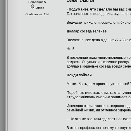
Секрет счастья
Репутация 5
Offline
«Подумайте, что сделало бы вас с
Так начинается передовица журнала 
Сообщений: 114
Ведущие психологи, социологи, биоло
Доллар соседа зеленее
Возможно, все дело в деньгах? «Был б
Нет!
В последние годы многочисленные ис
радость. Ощупывая в кармане распухш
доллар в кошельке соседа всегда зеле
Пойди поймай
Может быть, нам просто нужен покой
Подобные гипотезы отметаются учены
«трудолюбивая» Америка занимает 23-
Исследователи счастья отвергают одн
семейной жизни, ни отменное здоровь
– Но что же все-таки сделает нас сч
В ответ профессора почему-то мнутся.