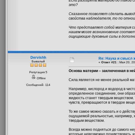
Если разогреть материю до такой ст
это?
Сказанное позволяет сделать выво
свойства наблюдателя, то по отнош
Что представляет собой материя сам
нашем мозге возникновение соответ
ощущающие духовные силы в дополни
Dervishh
Re: Наука и смысл 
Бывалый
«
Ответ #21 :
Мая 20, 20
Основа материи – заключенная в не
Репутация 5
Offline
Сила является не менее реальной мат
Сообщений: 114
Например, кислород и водород в чисто
определенное соединение, они образу
жидкость станет твердым веществом.
чувств, превращаются в твердое веще
То же самое можно сказать и о дейст
ощущаемой реальностью, например, жи
твердым веществом.
Всегда можно подняться до самого не
которые невозможно почувствовать, 