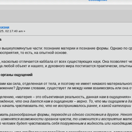
жизни
25, 02:17:40 am »
а
е вышеупомянутые части: познание материи и познание формы. Однако по ср
осприятия, то есть, на опытной основе.
 насколько отличается каббала от всех существующих наук. Она позволяет чел
да любой объект и нашего, и духовного мира постигается практически, опытны
а органы ощущений
и как сила, отделенная от тела, и поэтому не имеет никакого материального
движение? Другими словами, существует ли между ними взаимосвязь или она о
елению, «материя – это объективная реальность, данная нам в ощущениях»
ждение, что она дается нам в ощущениях – верно. То, что мы ощущаем в 
 начать чувствовать то, что не воспринималось ранее, к какой категори
мать разнообразные формы, переходя из одного состояния в другое. Неко
 изменятся возможности органов чувств, то изменится и восприятие матер
о человек будет чувствовать себя погруженным в жидкость или находящим