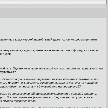
авнению с классической наукой, в ней даже познание формы целиком
овеку увидеть, ощутить, познать как материю, так и форму, в их явном
м путем.
 образа. Однако не вступая ни в какой контакт с миром материальным, как
тсутствует?
. Из этого определения совершенно неясно, что представляет собой
данный момент, мы называем «материальным», а то, что не ощущаем,
и это следует относить – к духовной или материальной?
торые из этих состояний ощущаются человеком в большей степени,
ии. В этом случае газ (например, воздух) станет ощущаться как
ся внутри твердого тела.