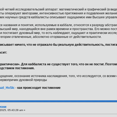
 свой четкий исследовательский аппарат: математический и графический (в вид
ы оперируют векторами, интенсивностью притяжения и подавления желаний
ких научных средств каббалисты описывают ощущаемое ими Высшее управл
е названия и понятия, используемые в каббале, относятся к разряду абстра
т высший мир, находящийся вне рамок времени и пространства. Его можно пос
 и постигают духовный мир, то есть наблюдают, ощущают и практически иссле
тегории отвлеченные, абсолютно оторванные от действительности.
писывает ничего, что не отражало бы реальную действительность, постиг
асит:
актически». Для каббалиста не существует того, что он не постиг. Поэтом
едствием постижения.
ущение, осознание источника наслаждения, того, что исследуется, со всеми 
первопричин духовной природы
uzI_HxSIc
-
как происходит постижение
изни
2025, 05:43:28 am »