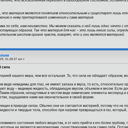
епени, что вся Вселенная перейдет в газообразное состояние, останется
д, что материя является понятием относительным и существует лишь от
ению к нему претерпевает изменения и сама материя.
а по себе, нам неизвестно. Мы можем сказать о ней лишь одно: нечто с о
ствующих образов. Так что материя для нас – это лишь некие силы, опре
тельном шестом органе чувств, говорят, что и они являются материей.
жизни
25, 01:28:37 am »
й сила
ерией нашего мира, чем вся остальная. То, что сила не обладает образом, 
м виде невидимы для глаз, не имеют запаха и вкуса, то есть, относительно о
ют воду – видимую жидкость, обладающую вкусом, объемом и весом. Если доба
 Таким образом, неощутимые в чистом виде химические элементы кислород и
ство, ощущаемое нами как окончательное в своей форме.
вующих в природе силах. Обычно они не считаются материей, потому что не п
дкости и твердые тела, способно при нагреве превращаться в газ, который
уловимого состояния любого вещества, и от него прийти к его более грубому,
и которые не являются материалами, существующими ради самих себя. Пото