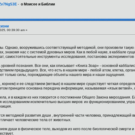
7Zv7NgS3E
-
о Моисее и Библии
жизни
025, 00:39:30 am »
 мы. Однако, вооружившись соответствующей методикой, они произвели такую
х, знакомя нас с системой духовных миров. Как в любой науке, в каббале сущ
ат, самостоятельные инструменты исследования, постановка экспериментов 
 уровней познания. Все они, как описывает «Книга Зоар» - основной каббали
ствием предыдущего. Все, что есть в нашем мире - любой атом, клетка, орга
уют только силы, порождающие объекты нашего мира и наши ощущения.
 корнем) и ее следствием (ветвью) в нашем мире существует четкая определ
 этом принципе основана передача информации, называемая «язык ветвей», 
ела, и в каждом из них говорится о постижении Общего Закона мироздания. 
я исследованием исключительно высших миров: их функционированием, управ
еакция.
я методикой развития души , внутренней части человека, принадлежащей вы
отличает человеческие тела от животных.
ием души в физическое тело, выходом из него после биологической смерти и
ествует.