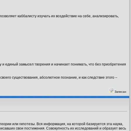
озволяет каббалисту изучать их воздействие на себе, анализировать,
у и единый замысел творения и начинает понимать, что без приобретения
воего существования, абсолютное познание, и как следствие этого –
Записан
еории или гипотезы. Вся информация, на которой базируется эта наука,
писавших свои постижения. Совокупность их исследований и образует весь