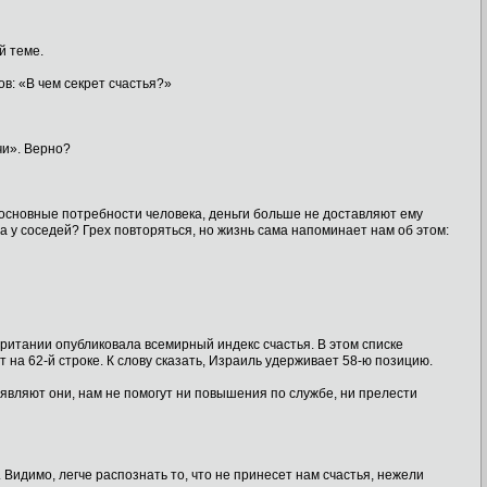
й теме.
в: «В чем секрет счастья?»
чи». Верно?
основные потребности человека, деньги больше не доставляют ему
а у соседей? Грех повторяться, но жизнь сама напоминает нам об этом:
итании опубликовала всемирный индекс счастья. В этом списке
а 62-й строке. К слову сказать, Израиль удерживает 58-ю позицию.
аявляют они, нам не помогут ни повышения по службе, ни прелести
 Видимо, легче распознать то, что не принесет нам счастья, нежели