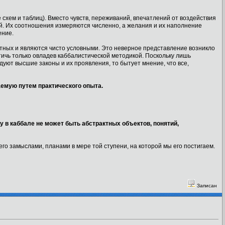
е схем и таблиц). Вместо чувств, переживаний, впечатлений от воздействия
. Их соотношения измеряются численно, а желания и их наполнение
ение.
ктных и являются чисто условными. Это неверное представление возникло
тичь только овладев каббалистической методикой. Поскольку лишь
дуют высшие законы и их проявления, то бытует мнение, что все,
аемую путем практического опыта.
у в каббале не может быть абстрактных объектов, понятий,
его замыслами, планами в мере той ступени, на которой мы его постигаем.
Записан