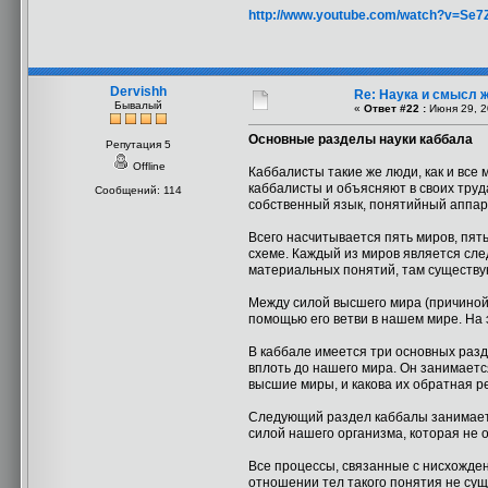
http://www.youtube.com/watch?v=Se
Dervishh
Re: Наука и смысл 
Бывалый
«
Ответ #22 :
Июня 29, 2
Основные разделы науки каббала
Репутация 5
Offline
Каббалисты такие же люди, как и все
каббалисты и объясняют в своих труда
Сообщений: 114
собственный язык, понятийный аппар
Всего насчитывается пять миров, пять
схеме. Каждый из миров является след
материальных понятий, там существ
Между силой высшего мира (причиной,
помощью его ветви в нашем мире. На
В каббале имеется три основных разд
вплоть до нашего мира. Он занимаетс
высшие миры, и какова их обратная р
Следующий раздел каббалы занимаетс
силой нашего организма, которая не 
Все процессы, связанные с нисхожден
отношении тел такого понятия не сущ