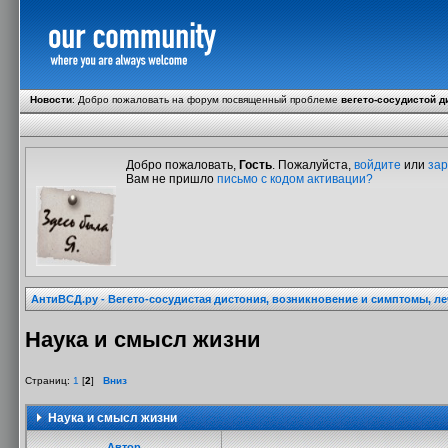
Новости
:
Добро пожаловать на форум посвященный проблеме
вегето-сосудистой д
Добро пожаловать,
Гость
. Пожалуйста,
войдите
или
зар
Вам не пришло
письмо с кодом активации?
АнтиВСД.ру - Вегето-сосудистая дистония, возникновение и симптомы, л
Наука и смысл жизни
Страниц:
1
[
2
]
Вниз
Наука и смысл жизни
Автор