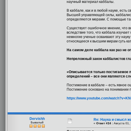
научный материал каббалы.
В каббале, как и в любой науке, есть
Высшей управляющей силы, каббалист
определяются мерами. С помощью та
Существует ошибочное мнение, что вс
вследствие того, что каббала изучае
немногие ученые осваивают эту науку
относящееся к высшим мирам суть ка
На самом деле каббала как раз не о
Непреложный закон каббалистов гл
«Описывается только постигаемое пр
определений – все они являются сл
Постижение в каббале – есть явное ощ
Постижение основано на понимании 
https://www.youtube.com/watch?v=KN
Dervishh
Re: Наука и смысл ж
Бывалый
«
Ответ #24 :
Августа 01, 