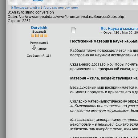
0 Пользователей и 1 Гость смотрят эту тему.
8: Array to string conversion
Файл: /var/www/antivsd/data/www/forum.antivsd.ru/Sources/Subs.php
Строка: 2351
Dervishh
Re: Наука и смысл 
Бывалый
«
Ответ #20 :
Мая 05, 20
Постижение материи в науке каббал
Репутация 5
Offline
Каббала также подразделяется на дв
построено на научном исследовании в
Сообщений: 114
Сказанного достаточно, чтобы понять,
проявлении и неразрывной связи, ког
Материя – сила, воздействующая н
Весь духовный мир воспринимается нам
он может породить и привести его в 
Согласно материалистическому опред
«объективная реальность», но утвер
отчего-то именуем «духовным». Если
Как известно, материя может прини
некоторые – в меньшей. Однако если
жидкость или твердое тело, так чт