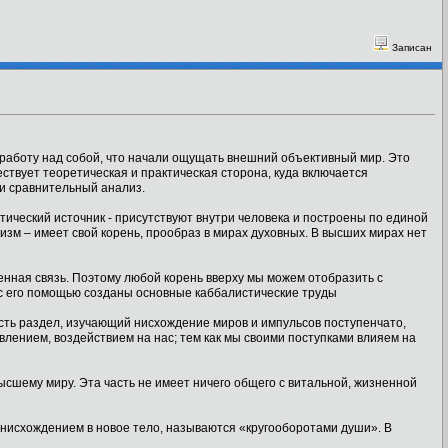
Записан
 работу над собой, что начали ощущать внешний объективный мир. Это
ествует теоретическая и практическая сторона, куда включается
и сравнительный анализ.
стический источник - присутствуют внутри человека и построены по единой
низм – имеет свой корень, прообраз в мирах духовных. В высших мирах нет
енная связь. Поэтому любой корень вверху мы можем отобразить с
с его помощью созданы основные каббалистические труды
Есть раздел, изучающий нисхождение миров и импульсов поступенчато,
лением, воздействием на нас; тем как мы своими поступками влияем на
сшему миру. Эта часть не имеет ничего общего с витальной, жизненной
 нисхождением в новое тело, называются «кругооборотами души». В