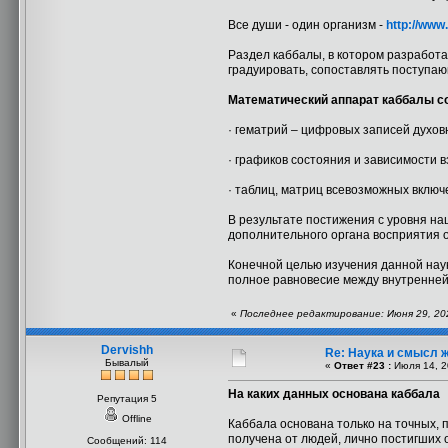
Все души - один организм -
http://ww
Раздел каббалы, в котором разработа
градуировать, сопоставлять поступа
Математический аппарат каббалы со
· гематрий – цифровых записей духов
· графиков состояния и зависимости 
· таблиц, матриц всевозможных включ
В результате постижения с уровня н
дополнительного органа восприятия о
Конечной целью изучения данной наук
полное равновесие между внутренней
«
Последнее редактирование: Июня 29, 202
Dervishh
Re: Наука и смысл 
Бывалый
«
Ответ #23 :
Июля 14, 2
На каких данных основана каббала
Репутация 5
Offline
Каббала основана только на точных, 
получена от людей, лично постигших 
Сообщений: 114