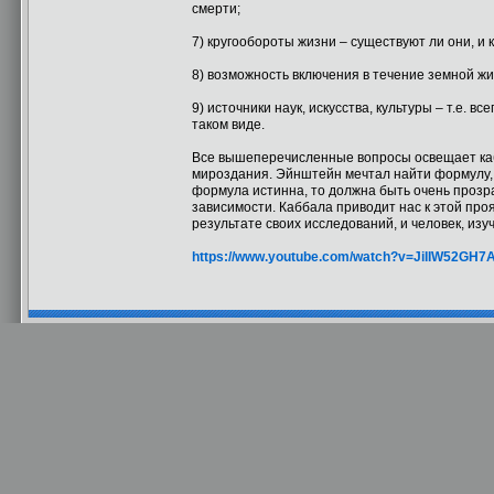
смерти;
7) кругообороты жизни – существуют ли они, и
8) возможность включения в течение земной ж
9) источники наук, искусства, культуры – т.е. 
таком виде.
Все вышеперечисленные вопросы освещает каб
мироздания. Эйнштейн мечтал найти формулу, 
формула истинна, то должна быть очень проз
зависимости. Каббала приводит нас к этой пр
результате своих исследований, и человек, изу
https://www.youtube.com/watch?v=JiIIW52GH7