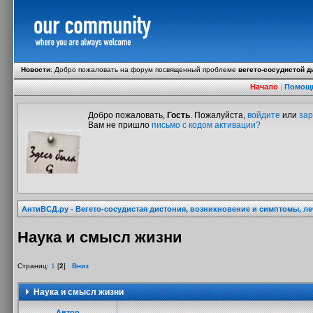
Новости
:
Добро пожаловать на форум посвященный проблеме
вегето-сосудистой д
Начало
|
Помощ
Добро пожаловать,
Гость
. Пожалуйста,
войдите
или
зар
Вам не пришло
письмо с кодом активации?
АнтиВСД.ру - Вегето-сосудистая дистония, возникновение и симптомы, л
Наука и смысл жизни
Страниц:
1
[
2
]
Вниз
Наука и смысл жизни
Автор