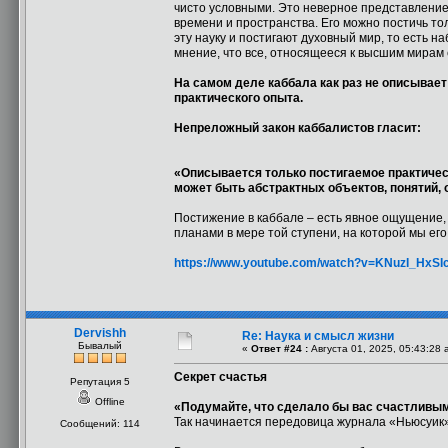
чисто условными. Это неверное представление 
времени и пространства. Его можно постичь т
эту науку и постигают духовный мир, то есть 
мнение, что все, относящееся к высшим мирам
На самом деле каббала как раз не описывает
практического опыта.
Непреложный закон каббалистов гласит:
«Описывается только постигаемое практически
может быть абстрактных объектов, понятий,
Постижение в каббале – есть явное ощущение, 
планами в мере той ступени, на которой мы е
https://www.youtube.com/watch?v=KNuzI_HxSI
Dervishh
Re: Наука и смысл жизни
Бывалый
«
Ответ #24 :
Августа 01, 2025, 05:43:28 
Секрет счастья
Репутация 5
Offline
«Подумайте, что сделало бы вас счастлив
Так начинается передовица журнала «Ньюсуик
Сообщений: 114