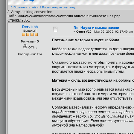
0 Пользователей и 1 Гость смотрят эту тему.
8: Array to string conversion
Файл: /var/www/antivsd/data/www/forum.antivsd.ru/Sources/Subs.php
Строка: 2351
Dervishh
Re: Наука и смысл жизни
Бывалый
«
Ответ #20 :
Мая 05, 2025, 02:17:40 am 
Постижение материи в науке каббала
Репутация 5
Offline
Каббала также подразделяется на две вышеуп
классической наукой, в ней даже познание фор
Сообщений: 114
Сказанного достаточно, чтобы понять, насколь
ощутить, познать как материю, так и форму, в 
постигается практически, опытным путем.
Материя – сила, воздействующая на органы
Весь духовный мир воспринимается нами как си
вступая ни в какой контакт с миром материальн
между ними взаимосвязь или она отсутствует?
Согласно материалистическому определению, 
определения совершенно неясно, что предста
ощущениях – верно. То, что мы ощущаем в да
именуем «духовным». Если начать чувствоват
духовной или материальной?