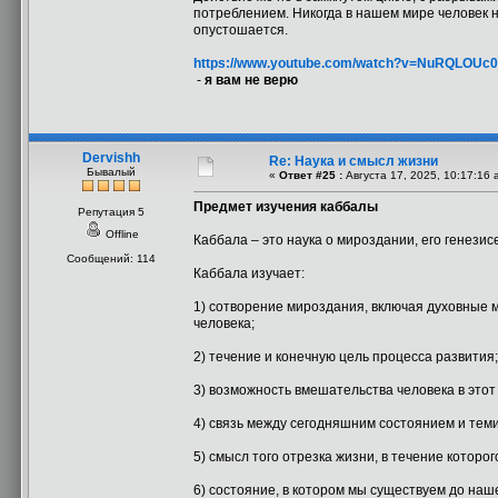
потреблением. Никогда в нашем мире человек 
опустошается.
https://www.youtube.com/watch?v=NuRQLOUc
-
я вам не верю
Dervishh
Re: Наука и смысл жизни
Бывалый
«
Ответ #25 :
Августа 17, 2025, 10:17:16 
Предмет изучения каббалы
Репутация 5
Offline
Каббала – это наука о мироздании, его генезисе
Сообщений: 114
Каббала изучает:
1) сотворение мироздания, включая духовные м
человека;
2) течение и конечную цель процесса развития;
3) возможность вмешательства человека в этот
4) связь между сегодняшним состоянием и теми
5) смысл того отрезка жизни, в течение котор
6) состояние, в котором мы существуем до наш