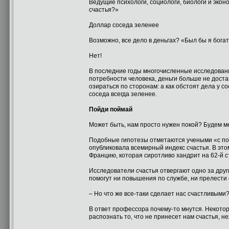
Ведущие психологи, социологи, биологи и экон
счастья?»
Доллар соседа зеленее
Возможно, все дело в деньгах? «Был бы я богат
Нет!
В последние годы многочисленные исследован
потребности человека, деньги больше не дост
озираться по сторонам: а как обстоят дела у с
соседа всегда зеленее.
Пойди поймай
Может быть, нам просто нужен покой? Будем м
Подобные гипотезы отметаются учеными «с по
опубликовала всемирный индекс счастья. В эт
Францию, которая сиротливо хандрит на 62-й с
Исследователи счастья отвергают одно за друг
помогут ни повышения по службе, ни прелести
– Но что же все-таки сделает нас счастливыми
В ответ профессора почему-то мнутся. Некотор
распознать то, что не принесет нам счастья,