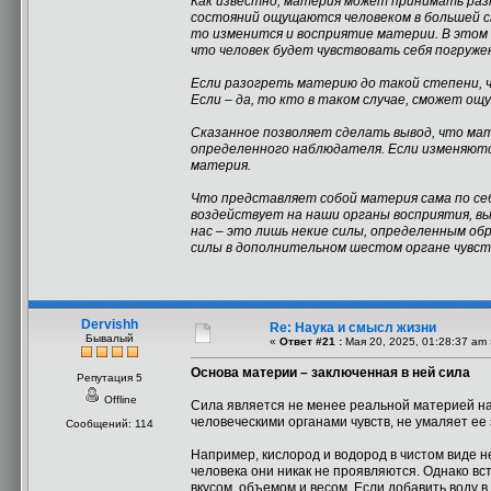
Как известно, материя может принимать разн
состояний ощущаются человеком в большей ст
то изменится и восприятие материи. В этом 
что человек будет чувствовать себя погруже
Если разогреть материю до такой степени, ч
Если – да, то кто в таком случае, сможет о
Сказанное позволяет сделать вывод, что м
определенного наблюдателя. Если изменяютс
материя.
Что представляет собой материя сама по себ
воздействует на наши органы восприятия, в
нас – это лишь некие силы, определенным о
силы в дополнительном шестом органе чувств
Dervishh
Re: Наука и смысл жизни
Бывалый
«
Ответ #21 :
Мая 20, 2025, 01:28:37 am 
Основа материи – заключенная в ней сила
Репутация 5
Offline
Сила является не менее реальной материей на
человеческими органами чувств, не умаляет ее
Сообщений: 114
Например, кислород и водород в чистом виде не
человека они никак не проявляются. Однако в
вкусом, объемом и весом. Если добавить воду в