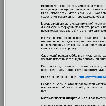
Всего насчитывается пять миров, пять уровней 
присутствуют внутри человека и построены по 
мире - любой атом, клетка, организм – имеет 
существуют только силы, порождающие объек
Между силой высшего мира (причиной, корнем) 
любой корень вверху мы можем отобразить с п
называемая «язык ветвей», с его помощью соз
В каббале имеется три основных раздела, и в 
изучающий нисхождение миров и импульсов пос
высших миров: их функционированием, управле
какова их обратная реакция.
Следующий раздел каббалы занимается методи
часть не имеет ничего общего с витальной, жи
Все процессы, связанные с нисхождением души
новое тело, называются «кругооборотами души»
Все души - один организм -
http://www.youtub
Раздел каббалы, в котором разработан матема
изучать их воздействие на себе, анализирова
них.
Математический аппарат каббалы состоит из
· гематрий – цифровых записей духовных состо