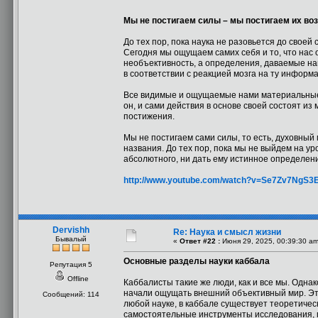
Мы не постигаем силы – мы постигаем их воз
До тех пор, пока наука не разовьется до свое
Сегодня мы ощущаем самих себя и то, что нас
необъективность, а определения, даваемые нам
в соответствии с реакцией мозга на ту информ
Все видимые и ощущаемые нами материальные де
он, и сами действия в основе своей состоят из
постижения.
Мы не постигаем сами силы, то есть, духовный 
названия. До тех пор, пока мы не выйдем на ур
абсолютного, ни дать ему истинное определен
http://www.youtube.com/watch?v=Se7Zv7NgS3
Dervishh
Re: Наука и смысл жизни
Бывалый
«
Ответ #22 :
Июня 29, 2025, 00:39:30 am
Основные разделы науки каббала
Репутация 5
Offline
Каббалисты такие же люди, как и все мы. Одна
начали ощущать внешний объективный мир. Это 
Сообщений: 114
любой науке, в каббале существует теоретичес
самостоятельные инструменты исследования, 