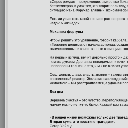
«Спрос рождает предложение: в мире все боль
бестселлеров, в умах тех, кто творит политику
ситуацию Рана Форухар, главный экономически
Есть ли у нас хоть какой-то шанс расшифроват
надо? А как надо?
Механика фортуны
Чтобы решить это уравнение, говорит каббала,
«Творение целиком, от начала до конца, созд
количественные и качественные вариации этог
На первый взгляд, звучит довольно просто и д
чем мы думаем. Дергая за невидимые ниточки,
направлены только на это, и мы не в силах усп
Секс, деньги, слава, власть, знания – таковы 
раскаленный реактор.
Желание наслаждений о
желаемого – мы расстраиваемся, а удачная по
Без дна
Вершина счастья – это чувство, переполняющее
кричим мы, но не тут-то было. Каждый раз та же
«В нашей жизни возможны только две трагедии
Вторая хуже, это поистине трагедия».
Оскар Уайльд.