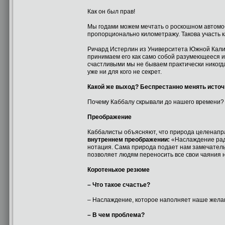
Как он был прав!
Мы годами можем мечтать о роскошном автомоб
пропорционально километражу. Такова участь к
Ричард Истерлин из Университета Южной Калиф
принимаем его как само собой разумеющееся или 
счастливыми мы не бываем практически никогда
уже ни для кого не секрет.
Какой же выход? Беспрестанно менять исто
Почему Каббалу скрывали до нашего времени?
Преображение
Каббалисты объясняют, что природа целенапра
внутреннем преображении:
«Наслаждение ради
нотация. Сама природа подает нам замечательн
позволяет людям переносить все свои чаяния 
Коротенькое резюме
– Что такое счастье?
– Наслаждение, которое наполняет наше жела
– В чем проблема?