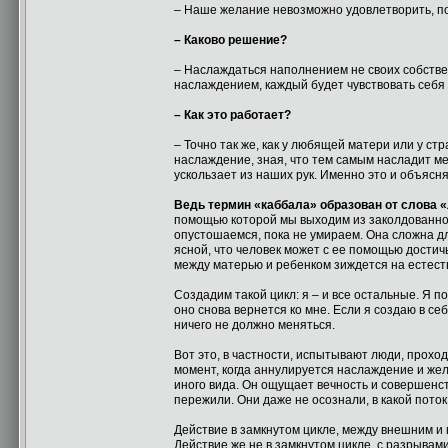
– Наше желание невозможно удовлетворить, по 
– Каково решение?
– Наслаждаться наполнением не своих собстве
наслаждением, каждый будет чувствовать себя
– Как это работает?
– Точно так же, как у любящей матери или у ст
наслаждение, зная, что тем самым насладит м
ускользает из наших рук. Именно это и объясня
Ведь термин «каббала» образован от слова «
помощью которой мы выходим из заколдованног
опустошаемся, пока не умираем. Она сложна д
ясной, что человек может с ее помощью достич
между матерью и ребенком зиждется на естест
Создадим такой цикл: я – и все остальные. Я 
оно снова вернется ко мне. Если я создаю в се
ничего не должно меняться.
Вот это, в частности, испытывают люди, прохо
момент, когда аннулируется наслаждение и же
иного вида. Он ощущает вечность и совершенст
пережили. Они даже не осознали, в какой пото
Действие в замкнутом цикле, между внешним и
Действие же не в замкнутом цикле, с разрыва