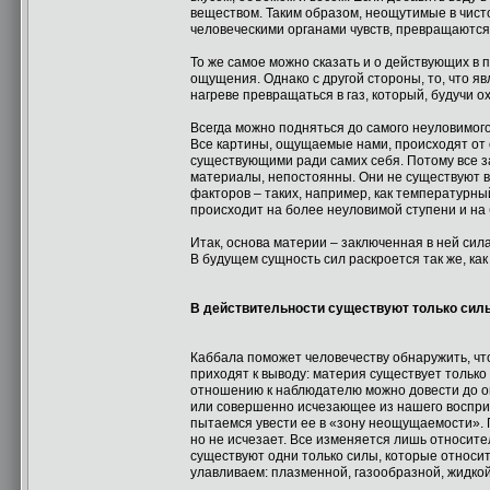
веществом. Таким образом, неощутимые в чист
человеческими органами чувств, превращаются
То же самое можно сказать и о действующих в 
ощущения. Однако с другой стороны, то, что я
нагреве превращаться в газ, который, будучи
Всегда можно подняться до самого неуловимого 
Все картины, ощущаемые нами, происходят от 
существующими ради самих себя. Потому все 
материалы, непостоянны. Они не существуют в
факторов – таких, например, как температурны
происходит на более неуловимой ступени и на
Итак, основа материи – заключенная в ней сил
В будущем сущность сил раскроется так же, ка
В действительности существуют только сил
Каббала поможет человечеству обнаружить, что
приходят к выводу: материя существует тольк
отношению к наблюдателю можно довести до ощ
или совершенно исчезающее из нашего восприят
пытаемся увести ее в «зону неощущаемости». П
но не исчезает. Все изменяется лишь относите
существуют одни только силы, которые относи
улавливаем: плазменной, газообразной, жидкой