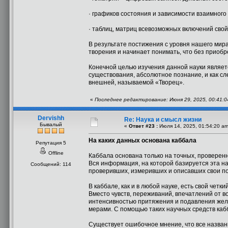
· графиков состояния и зависимости взаимного
· таблиц, матриц всевозможных включений свой
В результате постижения с уровня нашего мир
творения и начинает понимать, что без приобр
Конечной целью изучения данной науки являет
существования, абсолютное познание, и как сл
внешней, называемой «Творец».
«
Последнее редактирование: Июня 29, 2025, 00:41:0
Dervishh
Re: Наука и смысл жизни
Бывалый
«
Ответ #23 :
Июля 14, 2025, 01:54:20 am
На каких данных основана каббала
Репутация 5
Offline
Каббала основана только на точных, проверен
Вся информация, на которой базируется эта на
Сообщений: 114
проверивших, измеривших и описавших свои по
В каббале, как и в любой науке, есть свой четк
Вместо чувств, переживаний, впечатлений от 
интенсивностью притяжения и подавления жел
мерами. С помощью таких научных средств к
Существует ошибочное мнение, что все названи