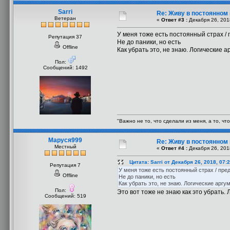
Sarri
Re: Живу в постоянном
Ветеран
«
Ответ #3 :
Декабря 26, 201
У меня тоже есть постоянный страх / 
Репутация 37
Не до паники, но есть
Offline
Как убрать это, не знаю. Логические 
Пол:
Сообщений: 1492
"Важно не то, что сделали из меня, а то, чт
Маруся999
Re: Живу в постоянном
Местный
«
Ответ #4 :
Декабря 26, 201
Цитата: Sarri от Декабря 26, 2018, 07:
Репутация 7
У меня тоже есть постоянный страх / пред
Offline
Не до паники, но есть
Как убрать это, не знаю. Логические арг
Пол:
Это вот тоже не знаю как это убрать. 
Сообщений: 519