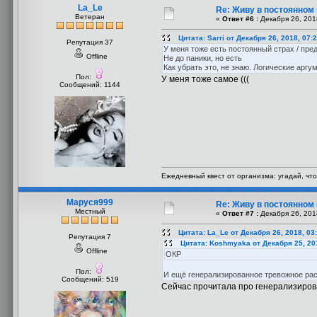
La_Le
Re: Живу в постоянном
Ветеран
«
Ответ #6 :
Декабря 26, 201
Цитата: Sarri от Декабря 26, 2018, 07:
Репутация 37
У меня тоже есть постоянный страх / пред
Offline
Не до паники, но есть
Как убрать это, не знаю. Логические арг
Пол:
У меня тоже самое (((
Сообщений: 1144
Ежедневный квест от организма: угадай, что
Маруся999
Re: Живу в постоянном
Местный
«
Ответ #7 :
Декабря 26, 201
Цитата: La_Le от Декабря 26, 2018, 03
Репутация 7
Цитата: Koshmyaka от Декабря 25, 20
Offline
ОКР
Пол:
И ещё генерализированное тревожное рас
Сообщений: 519
Сейчас прочитала про генерализирова