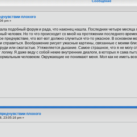
Сообщение
едчувствии плохого
:06 pm »
скала подобный форум и рада, что наконец нашла. Последнии четыре месяца 
ный человек. Но то что происходит со мной на протяжении последнего времен
е предчувствие, что вот-вот должно случиться что-то ужасное. В основном м
ми справиться. Воображение рисует ужасные картины, связанные с моими близк
груди или сжатастью. Утяжеляется дыхание. Самое страшное, что я не могу 
логику. Я даже веду с собой некие внутренние диалоги, в которых я сама пыта
ормальным человеком. Окружающие не понимают меня. Мол как не иметь возм
 предчувствии плохого
8, 23:05:16 pm »