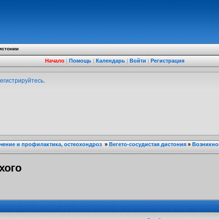
истонии
Начало
|
Помощь
|
Календарь
|
Войти
|
Регистрация
егистрируйтесь
.
ечение и профилактика, остеохондроз
»
Вегето-сосудистая дистония
»
Возникно
хого