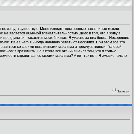
я не живу, а существую. Меня изводят постоянные навязчивые мысли.
и не является обычной впечатлительностью. Дело в том, что я живу в
ои предчувствия касаются моих близких. Я ужасно за них боюсь. Нехорошие
ими. Из-за чего я иногда начинаю реветь от бессилия. При этом всё это
справиться со своими негативными мыслями и предчувствиями. Головой
юсь себя вразумить. Но в итоге всё окончившейся тем, что я только
ожности справиться со своими мыслями? А вот так нет. Я эмоционально
Записан