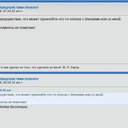
 предчувствии плохого
8, 07:24:33 am »
предчувствие, что может произойти что-то плохое с близкими или со мной.
аргументы не помогают
о я сам сделал из того, что сделали из меня" Ж. П. Сартр
 предчувствии плохого
8, 09:24:10 am »
24:33 am
чувствие, что может произойти что-то плохое с близкими или со мной.
ументы не помогают
Логика бессильна.