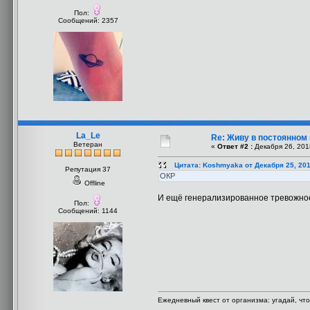
Пол:
Сообщений: 2357
La_Le
Re: Живу в постоянном
Ветеран
«
Ответ #2 :
Декабря 26, 201
Цитата: Koshmyaka от Декабря 25, 201
Репутация 37
ОКР
Offline
И ещё генерализированное тревожное 
Пол:
Сообщений: 1144
Ежедневный квест от организма: угадай, что