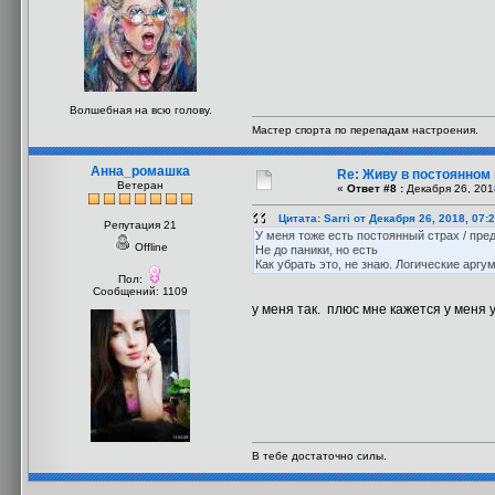
Волшебная на всю голову.
Мастер спорта по перепадам настроения.
Анна_ромашка
Re: Живу в постоянном
Ветеран
«
Ответ #8 :
Декабря 26, 201
Цитата: Sarri от Декабря 26, 2018, 07:
Репутация 21
У меня тоже есть постоянный страх / пред
Offline
Не до паники, но есть
Как убрать это, не знаю. Логические арг
Пол:
Сообщений: 1109
у меня так. плюс мне кажется у меня
В тебе достаточно силы.