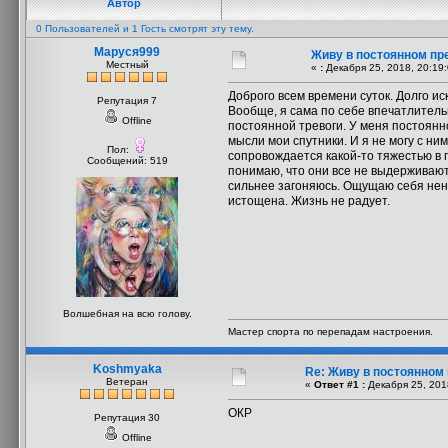
Автор
0 Пользователей и 1 Гость смотрят эту тему.
Маруся999
Живу в постоянном пр
Местный
«
:
Декабря 25, 2018, 20:19
Доброго всем времени суток. Долго и
Репутация 7
Вообще, я сама по себе впечатлитель
Offline
постоянной тревоги. У меня постоянно
мысли мои спутники. И я не могу с ни
Пол:
сопровождается какой-то тяжестью в 
Сообщений: 519
понимаю, что они все не выдерживают 
сильнее загоняюсь. Ощущаю себя нен
истощена. Жизнь не радует.
Волшебная на всю голову.
Мастер спорта по перепадам настроения.
Koshmyaka
Re: Живу в постоянном
Ветеран
«
Ответ #1 :
Декабря 25, 201
ОКР
Репутация 30
Offline