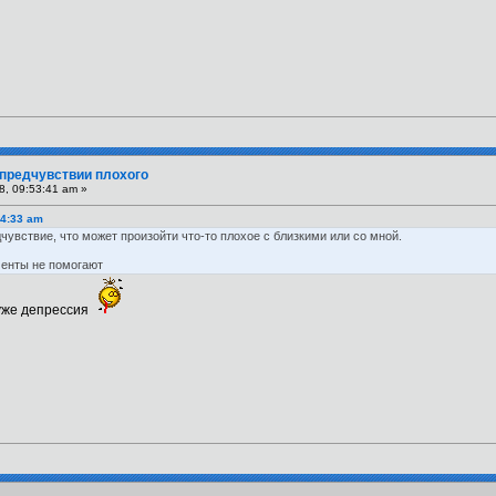
 предчувствии плохого
8, 09:53:41 am »
24:33 am
чувствие, что может произойти что-то плохое с близкими или со мной.
ументы не помогают
 уже депрессия