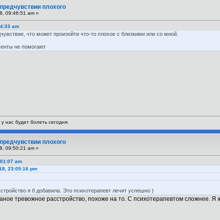
 предчувствии плохого
8, 09:46:51 am »
24:33 am
чувствие, что может произойти что-то плохое с близкими или со мной.
ументы не помогают
 у нас будет болеть сегодня.
 предчувствии плохого
8, 09:50:21 am »
:01:07 am
18, 23:05:16 pm
стройство я б добавила. Это психотерапевт лечит успешно )
ное тревожное расстройство, похоже на то. С психотерапевтом сложнее. Я жи