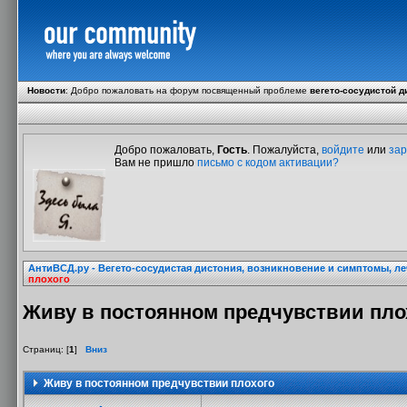
Новости
:
Добро пожаловать на форум посвященный проблеме
вегето-сосудистой д
Добро пожаловать,
Гость
. Пожалуйста,
войдите
или
зар
Вам не пришло
письмо с кодом активации?
АнтиВСД.ру - Вегето-сосудистая дистония, возникновение и симптомы, л
плохого
Живу в постоянном предчувствии пло
Страниц: [
1
]
Вниз
Живу в постоянном предчувствии плохого