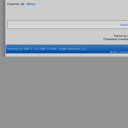
Страниц: [
1
]
Вверх
Перей
Theme by
Страница сгенери
Powered by SMF 1.1.9
|
SMF © 2006, Simple Machines LLC
Файл: /var/w