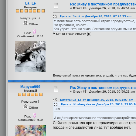
La_Le
Re: Живу в постоянном предчувств
Ветеран
«
Ответ #6 :
Декабря 26, 2018, 09:46:51 am 
Цитата: Sarri от Декабря 26, 2018, 07:24:33 am
Репутация 37
У меня тоже есть постоянный страх / предчувствие,
Offline
Не до паники, но есть
Как убрать это, не знаю. Логические аргументы не 
Пол:
У меня тоже самое (((
Сообщений: 1144
Ежедневный квест от организма: угадай, что у нас буде
Маруся999
Re: Живу в постоянном предчувств
Местный
«
Ответ #7 :
Декабря 26, 2018, 09:50:21 am 
Цитата: La_Le от Декабря 26, 2018, 03:01:07 am
Репутация 7
Цитата: Koshmyaka от Декабря 25, 2018, 23:05:
Offline
ОКР
Пол:
И ещё генерализированное тревожное расстройство 
Сообщений: 519
Сейчас прочитала про генерализированое трев
городе и специалистов у нас тут вообще нет.