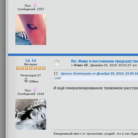
Пол:
Сообщений: 2357
La_Le
Re: Живу в постоянном предчувств
Ветеран
«
Ответ #2 :
Декабря 26, 2018, 03:01:07 am 
Цитата: Koshmyaka от Декабря 25, 2018, 23:05:1
Репутация 37
ОКР
Offline
И ещё генерализированное тревожное расстрой
Пол:
Сообщений: 1144
Ежедневный квест от организма: угадай, что у нас буде