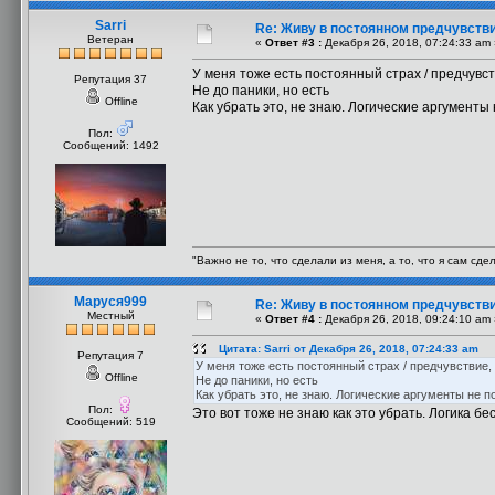
Sarri
Re: Живу в постоянном предчувств
Ветеран
«
Ответ #3 :
Декабря 26, 2018, 07:24:33 am 
У меня тоже есть постоянный страх / предчувст
Репутация 37
Не до паники, но есть
Offline
Как убрать это, не знаю. Логические аргументы
Пол:
Сообщений: 1492
"Важно не то, что сделали из меня, а то, что я сам сде
Маруся999
Re: Живу в постоянном предчувств
Местный
«
Ответ #4 :
Декабря 26, 2018, 09:24:10 am 
Цитата: Sarri от Декабря 26, 2018, 07:24:33 am
Репутация 7
У меня тоже есть постоянный страх / предчувствие,
Offline
Не до паники, но есть
Как убрать это, не знаю. Логические аргументы не 
Пол:
Это вот тоже не знаю как это убрать. Логика бе
Сообщений: 519