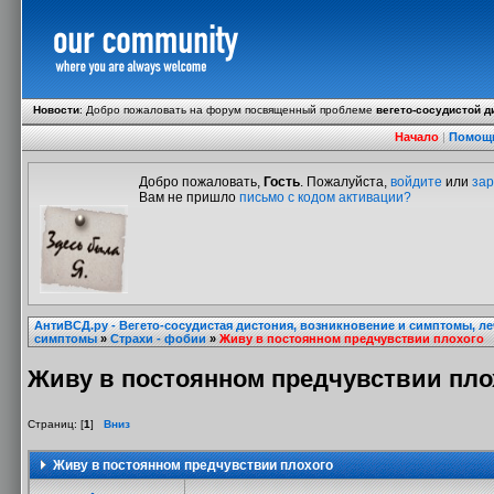
Новости
:
Добро пожаловать на форум посвященный проблеме
вегето-сосудистой д
Начало
|
Помощ
Добро пожаловать,
Гость
. Пожалуйста,
войдите
или
зар
Вам не пришло
письмо с кодом активации?
АнтиВСД.ру - Вегето-сосудистая дистония, возникновение и симптомы, л
симптомы
»
Страхи - фобии
»
Живу в постоянном предчувствии плохого
Живу в постоянном предчувствии пло
Страниц: [
1
]
Вниз
Живу в постоянном предчувствии плохого