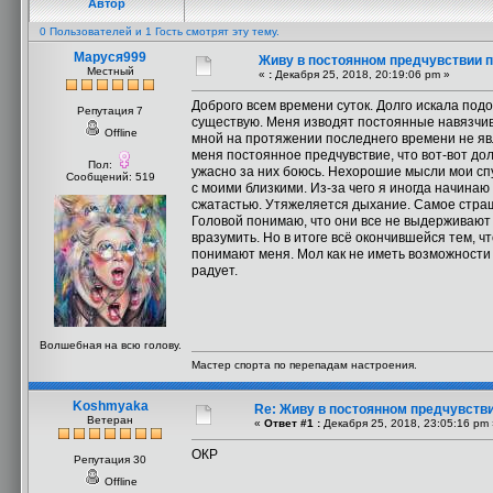
Автор
0 Пользователей и 1 Гость смотрят эту тему.
Маруся999
Живу в постоянном предчувствии 
Местный
«
:
Декабря 25, 2018, 20:19:06 pm »
Доброго всем времени суток. Долго искала под
Репутация 7
существую. Меня изводят постоянные навязчив
Offline
мной на протяжении последнего времени не явл
меня постоянное предчувствие, что вот-вот до
Пол:
ужасно за них боюсь. Нехорошие мысли мои спу
Сообщений: 519
с моими близкими. Из-за чего я иногда начинаю
сжатастью. Утяжеляется дыхание. Самое страш
Головой понимаю, что они все не выдерживают л
вразумить. Но в итоге всё окончившейся тем,
понимают меня. Мол как не иметь возможности
радует.
Волшебная на всю голову.
Мастер спорта по перепадам настроения.
Koshmyaka
Re: Живу в постоянном предчувств
Ветеран
«
Ответ #1 :
Декабря 25, 2018, 23:05:16 pm 
ОКР
Репутация 30
Offline