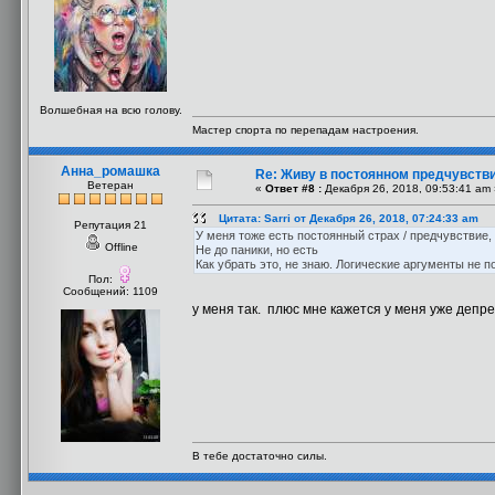
Волшебная на всю голову.
Мастер спорта по перепадам настроения.
Анна_ромашка
Re: Живу в постоянном предчувств
Ветеран
«
Ответ #8 :
Декабря 26, 2018, 09:53:41 am 
Цитата: Sarri от Декабря 26, 2018, 07:24:33 am
Репутация 21
У меня тоже есть постоянный страх / предчувствие,
Offline
Не до паники, но есть
Как убрать это, не знаю. Логические аргументы не 
Пол:
Сообщений: 1109
у меня так. плюс мне кажется у меня уже деп
В тебе достаточно силы.